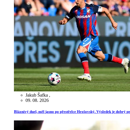
Jakub Šafka
,
09. 08. 2026
Bláznivý duel, měl jasno po přestřelce Hrošovský. Výsledek je dobrý pr