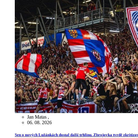
Jan Matas
,
06. 08. 2026
Sen o nových Lužánkách dostal další trhlinu. Zbrojovka tvrdě zkritiz