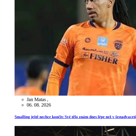
Jan Matas
,
06. 08. 2026
Smalling ještě nechce končit: Své tělo znám dnes lépe než v šestadvaceti,