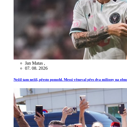
Jan Matas
,
07. 08. 2026
Nežil tam nežil, přesto pomohl. Messi věnoval přes dva miliony na ob