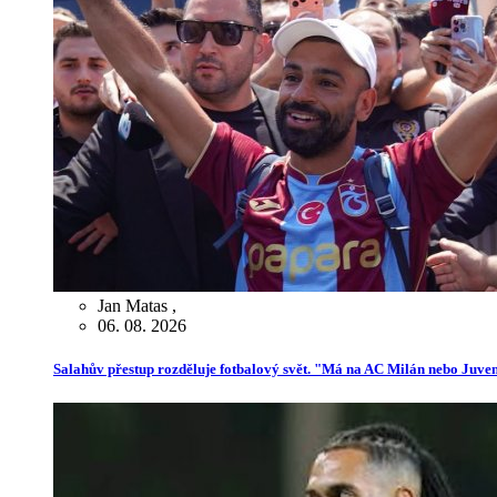
Jan Matas
,
06. 08. 2026
Salahův přestup rozděluje fotbalový svět. "Má na AC Milán nebo Juve