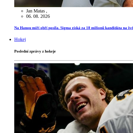
Jan Matas
,
06. 08. 2026
Na Hanou míří obří posila. Sigma získá za 18 milionů kandidáta na švé
Hokej
Poslední zprávy z hokeje