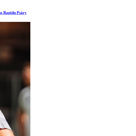
ího Rapidu Psáry