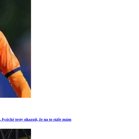
 fyzické testy ukazují, že na to stále mám