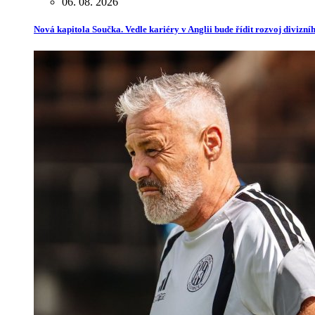
06. 08. 2026
Nová kapitola Součka. Vedle kariéry v Anglii bude řídit rozvoj divizn