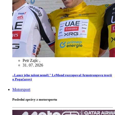
Petr Zajíc
,
31. 07. 2026
„Lance jeho talent neměl." LeMond rozcupoval Armstrongovu teorii
o Pogačarovi
Motorsport
Poslední zprávy z motorsportu