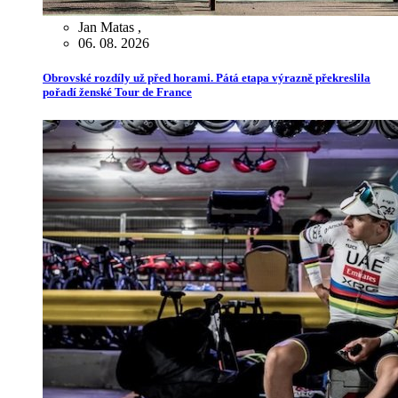
Jan Matas
,
06. 08. 2026
Obrovské rozdíly už před horami. Pátá etapa výrazně překreslila
pořadí ženské Tour de France