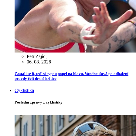
Petr Zajíc
,
06. 08. 2026
Zastali se jí, teď si sypou popel na hlavu. Vondroušová po odhalení
pravdy čelí drsné kritice
Cyklistika
Poslední zprávy z cyklistiky