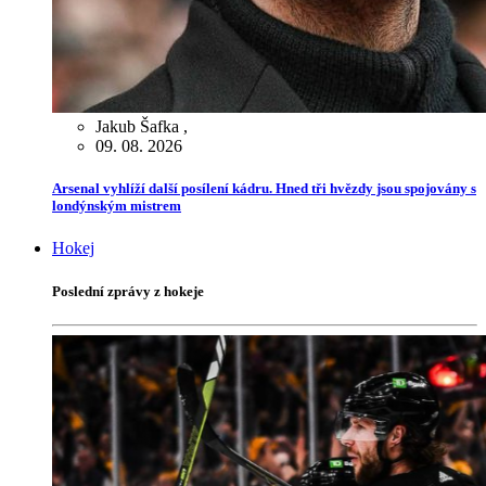
Jakub Šafka
,
09. 08. 2026
Arsenal vyhlíží další posílení kádru. Hned tři hvězdy jsou spojovány s
londýnským mistrem
Hokej
Poslední zprávy z hokeje