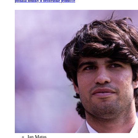
podala titulky o běloruské jedničce
Jan Matas
,