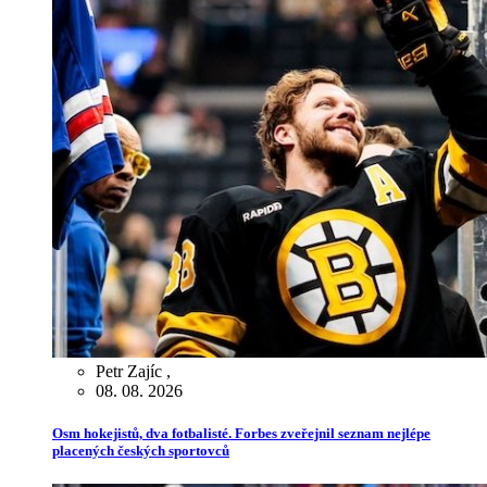
Petr Zajíc
,
08. 08. 2026
Osm hokejistů, dva fotbalisté. Forbes zveřejnil seznam nejlépe
placených českých sportovců