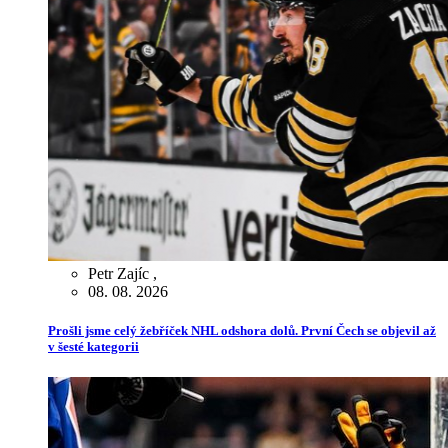
Petr Zajíc
,
08. 08. 2026
Prošli jsme celý žebříček NHL odshora dolů. První Čech se objevil až
v šesté kategorii