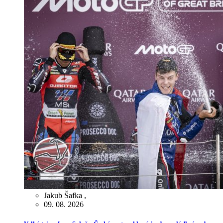
Jakub Šafka
,
09. 08. 2026