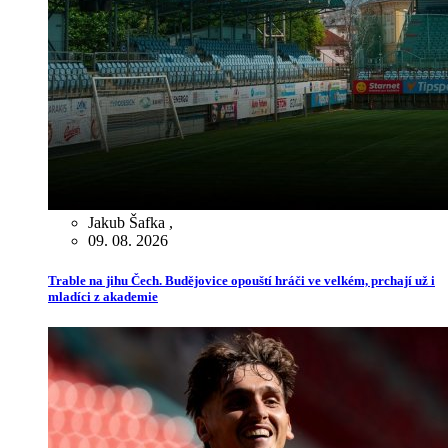
Jakub Šafka
,
09. 08. 2026
Trable na jihu Čech. Budějovice opouští hráči ve velkém, prchají už i
mladíci z akademie