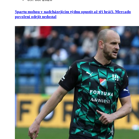
Spartu mohou v nadcházejícím týdnu opustit až tři hráči. Mercado
povolení odejít nedostal