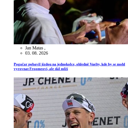
Jan Matas
,
03. 08. 2026
Pogačar pobavil jízdou na jednokolce, ohledně Vuelty, kde by se mohl
vyrovnat Froomeovi, ale dál mlží