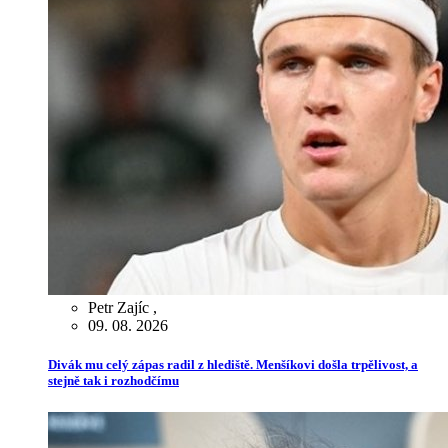
Petr Zajíc
,
09. 08. 2026
Divák mu celý zápas radil z hlediště. Menšíkovi došla trpělivost, a
stejně tak i rozhodčímu