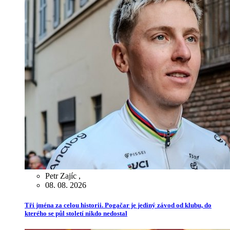
Petr Zajíc
,
08. 08. 2026
Tři jména za celou historii. Pogačar je jediný závod od klubu, do
kterého se půl století nikdo nedostal