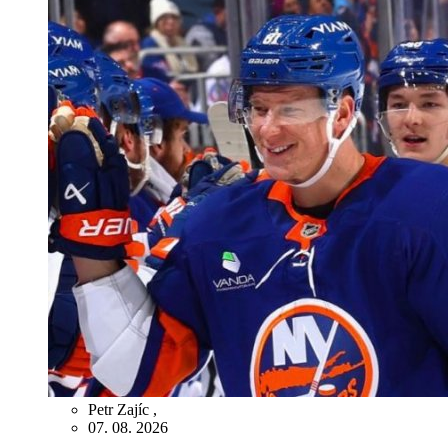
Petr Zajíc
,
07. 08. 2026