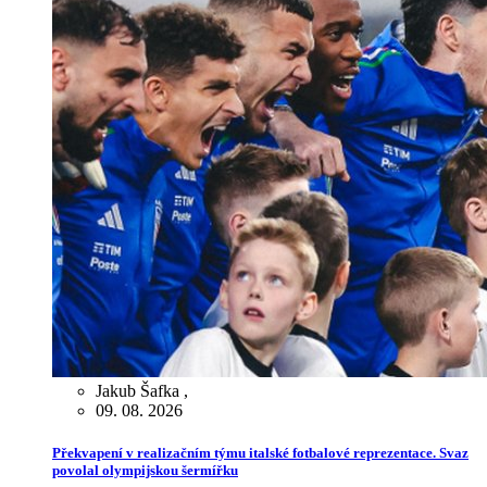
Jakub Šafka
,
09. 08. 2026
Překvapení v realizačním týmu italské fotbalové reprezentace. Svaz
povolal olympijskou šermířku