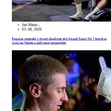
Jan Matas
,
03. 08. 2026
Pogačar podruhé v životě absolvuje dvě Grand Tours! Po 7 letech se
vrací na Vueltu a míří mezi nesmrtelné