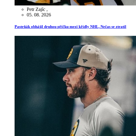
Petr Zajíc
,
05. 08. 2026
Pastrňák obhájil druhou příčku mezi křídly NHL, Nečas se ztratil