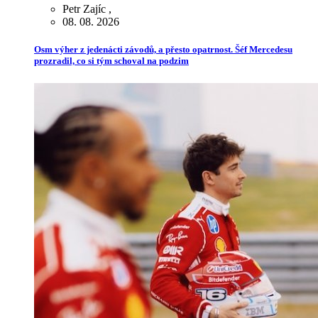
Petr Zajíc
,
08. 08. 2026
Osm výher z jedenácti závodů, a přesto opatrnost. Šéf Mercedesu
prozradil, co si tým schoval na podzim