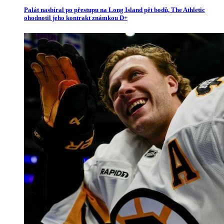
Palát nasbíral po přestupu na Long Island pět bodů, The Athletic
ohodnotil jeho kontrakt známkou D+