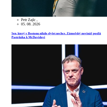
Petr Zajíc
,
05. 08. 2026
Sen, který v Bostonu nikdo slyšet nechce. Zámořský novinář posílá
Pastrňáka k McDavidovi