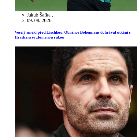
Jakub Šafka
,
09. 08. 2026
Veselý smekl před Lischkou. Obránce Bohemians dohrával utkání s
Hradcem se zlomenou rukou