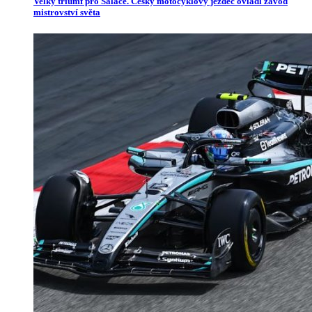
Velký triumf pro Salače. Český motocyklový jezdec ovládl závod
mistrovství světa