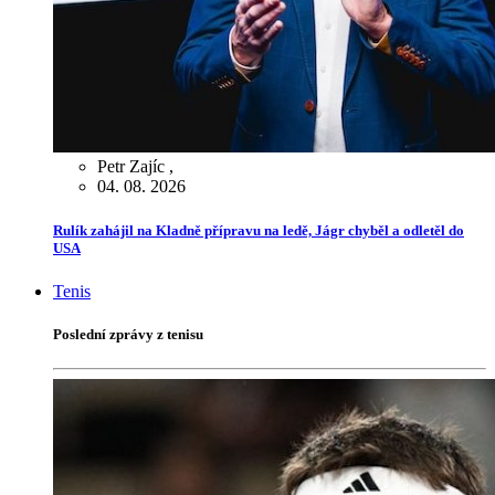
Petr Zajíc
,
04. 08. 2026
Rulík zahájil na Kladně přípravu na ledě, Jágr chyběl a odletěl do
USA
Tenis
Poslední zprávy z tenisu