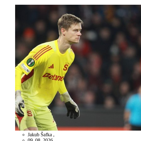
Jakub Šafka
,
09. 08. 2026