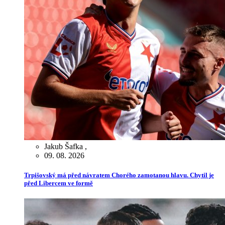
Jakub Šafka
,
09. 08. 2026
Trpišovský má před návratem Chorého zamotanou hlavu. Chytil je
před Libercem ve formě