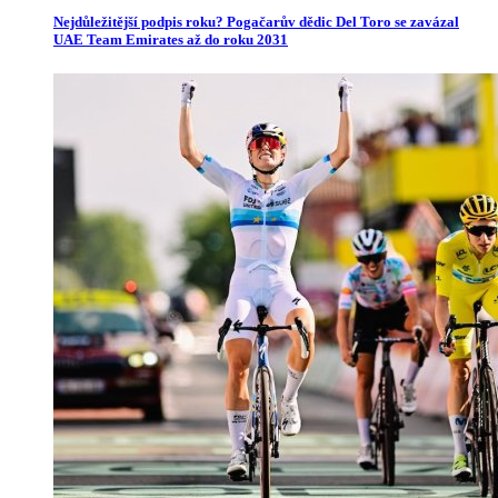
Nejdůležitější podpis roku? Pogačarův dědic Del Toro se zavázal
UAE Team Emirates až do roku 2031