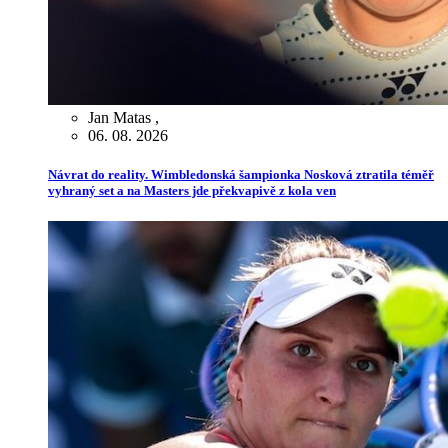
Jan Matas
,
06. 08. 2026
Návrat do reality. Wimbledonská šampionka Nosková ztratila téměř
vyhraný set a na Masters jde překvapivě z kola ven