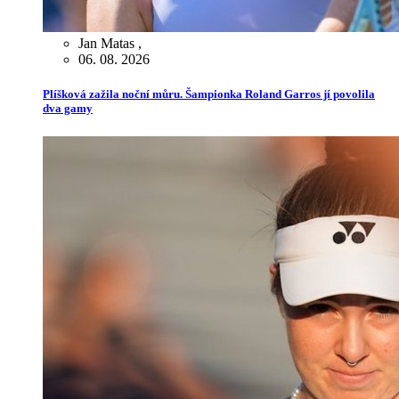
Jan Matas
,
06. 08. 2026
Plíšková zažila noční můru. Šampionka Roland Garros jí povolila
dva gamy