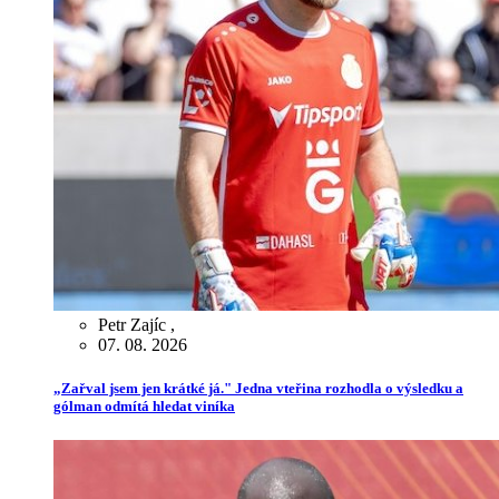
Petr Zajíc
,
07. 08. 2026
„Zařval jsem jen krátké já." Jedna vteřina rozhodla o výsledku a
gólman odmítá hledat viníka