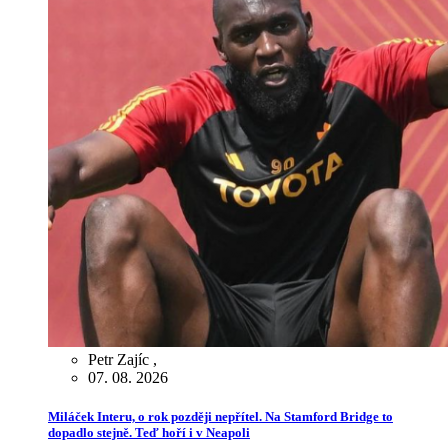
Petr Zajíc
,
07. 08. 2026
Miláček Interu, o rok později nepřítel. Na Stamford Bridge to
dopadlo stejně. Teď hoří i v Neapoli