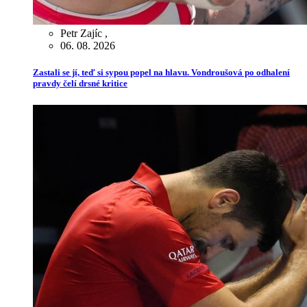
Petr Zajíc
,
06. 08. 2026
Zastali se jí, teď si sypou popel na hlavu. Vondroušová po odhalení
pravdy čelí drsné kritice