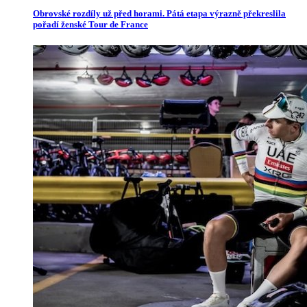
Obrovské rozdíly už před horami. Pátá etapa výrazně překreslila
pořadí ženské Tour de France