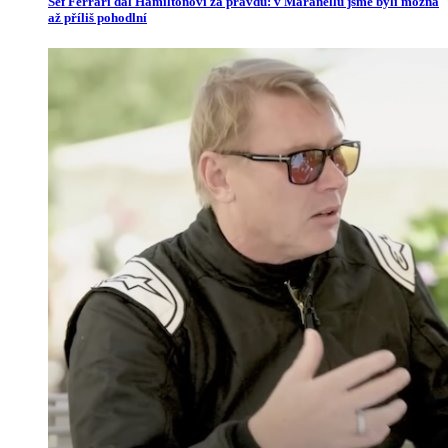
Šéf Ferrari dal Hamiltonovi za pravdu: v Maranellu jsme byli možná
až příliš pohodlní