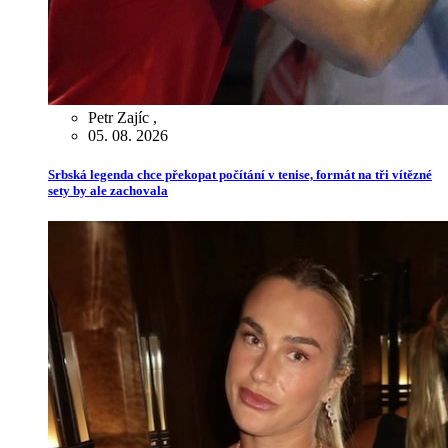
Petr Zajíc
,
05. 08. 2026
Srbská legenda chce překopat počítání v tenise, formát na tři vítězné
sety by ale zachovala