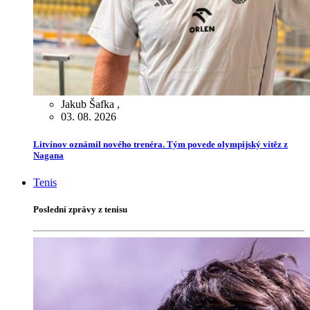
Jakub Šafka
,
03. 08. 2026
Litvínov oznámil nového trenéra. Tým povede olympijský vítěz z
Nagana
Tenis
Poslední zprávy z tenisu