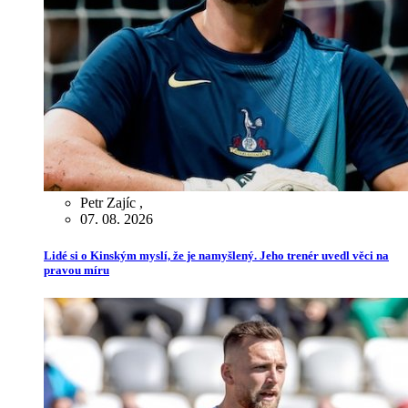
Petr Zajíc
,
07. 08. 2026
Lidé si o Kinským myslí, že je namyšlený. Jeho trenér uvedl věci na
pravou míru