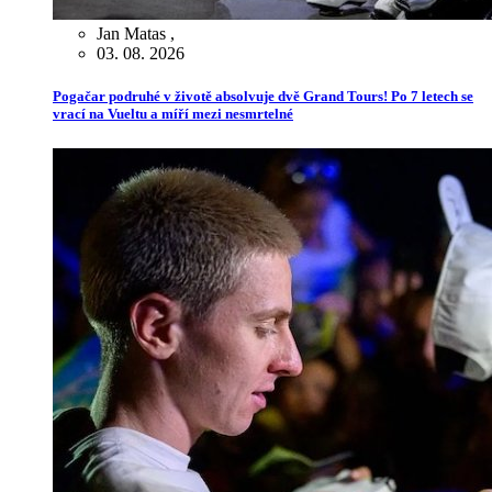
Jan Matas
,
03. 08. 2026
Pogačar podruhé v životě absolvuje dvě Grand Tours! Po 7 letech se
vrací na Vueltu a míří mezi nesmrtelné