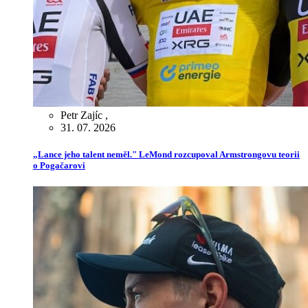
Petr Zajíc
,
31. 07. 2026
„Lance jeho talent neměl." LeMond rozcupoval Armstrongovu teorii
o Pogačarovi