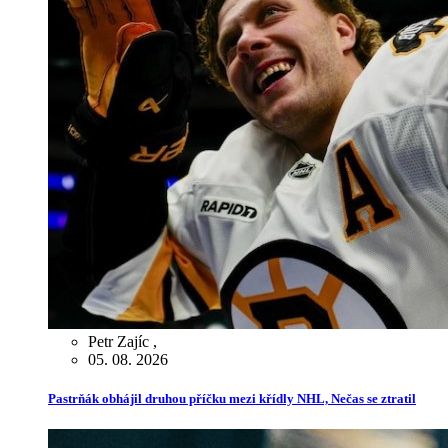
Petr Zajíc
,
05. 08. 2026
Pastrňák obhájil druhou příčku mezi křídly NHL, Nečas se ztratil