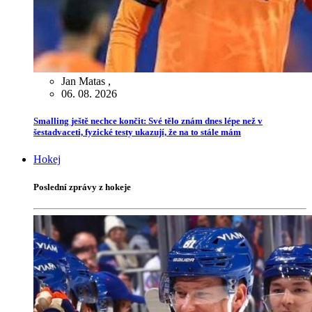
Jan Matas
,
06. 08. 2026
Smalling ještě nechce končit: Své tělo znám dnes lépe než v
šestadvaceti, fyzické testy ukazují, že na to stále mám
Hokej
Poslední zprávy z hokeje