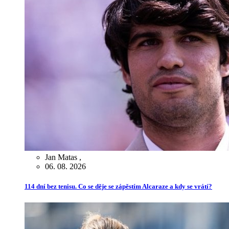
Jan Matas
,
06. 08. 2026
114 dní bez tenisu. Co se děje se zápěstím Alcaraze a kdy se vrátí?