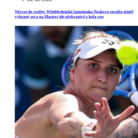
Návrat do reality. Wimbledonská šampionka Nosková ztratila téměř
vyhraný set a na Masters jde překvapivě z kola ven