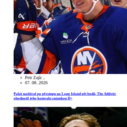
Petr Zajíc
,
07. 08. 2026
Palát nasbíral po přestupu na Long Island pět bodů, The Athletic
ohodnotil jeho kontrakt známkou D+