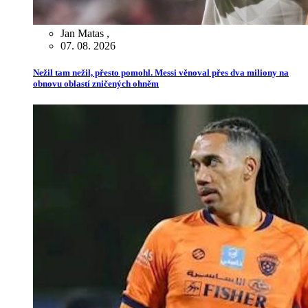
Jan Matas
,
07. 08. 2026
Nežil tam nežil, přesto pomohl. Messi věnoval přes dva miliony na
obnovu oblastí zničených ohněm