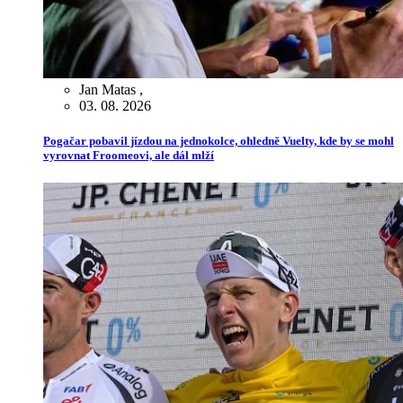
Jan Matas
,
03. 08. 2026
Pogačar pobavil jízdou na jednokolce, ohledně Vuelty, kde by se mohl
vyrovnat Froomeovi, ale dál mlží