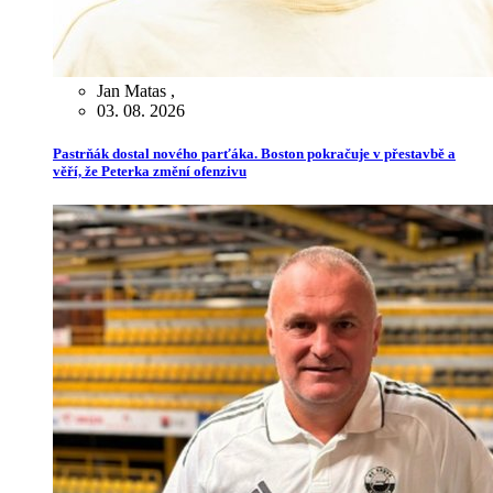
Jan Matas
,
03. 08. 2026
Pastrňák dostal nového parťáka. Boston pokračuje v přestavbě a
věří, že Peterka změní ofenzivu