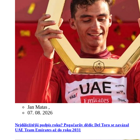
Jan Matas
,
07. 08. 2026
Nejdůležitější podpis roku? Pogačarův dědic Del Toro se zavázal
UAE Team Emirates až do roku 2031