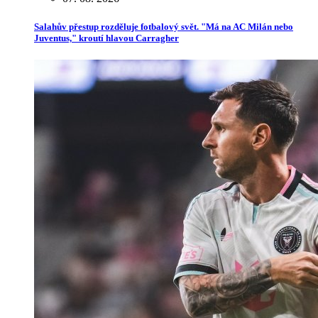
Salahův přestup rozděluje fotbalový svět. "Má na AC Milán nebo
Juventus," kroutí hlavou Carragher