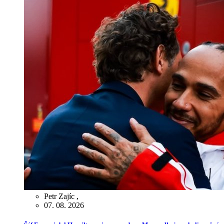
Petr Zajíc
,
07. 08. 2026