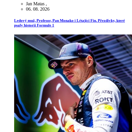
Jan Matas
,
06. 08. 2026
Ledový muž, Profesor, Pan Monako i Létající Fin. Přezdívky, které
psaly historii Formule 1