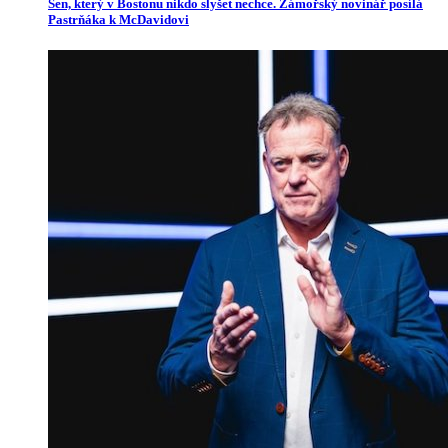
Sen, který v Bostonu nikdo slyšet nechce. Zámořský novinář posílá
Pastrňáka k McDavidovi