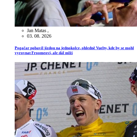
Jan Matas
,
03. 08. 2026
Pogačar pobavil jízdou na jednokolce, ohledně Vuelty, kde by se mohl
vyrovnat Froomeovi, ale dál mlží