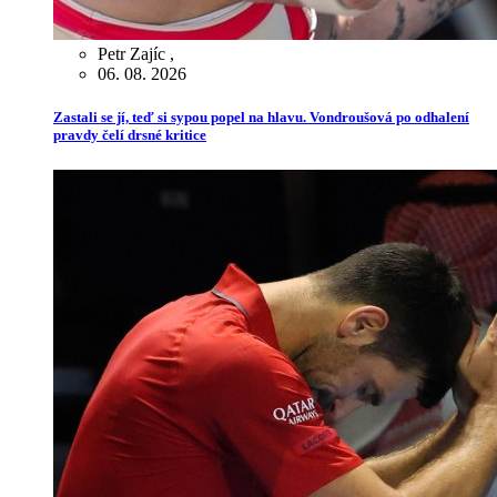
Petr Zajíc
,
06. 08. 2026
Zastali se jí, teď si sypou popel na hlavu. Vondroušová po odhalení
pravdy čelí drsné kritice