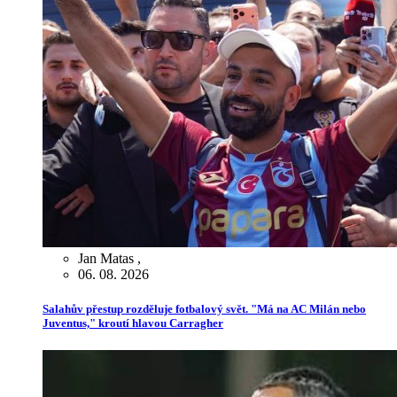
Jan Matas
,
06. 08. 2026
Salahův přestup rozděluje fotbalový svět. "Má na AC Milán nebo
Juventus," kroutí hlavou Carragher