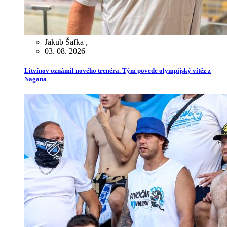
Jakub Šafka
,
03. 08. 2026
Litvínov oznámil nového trenéra. Tým povede olympijský vítěz z
Nagana