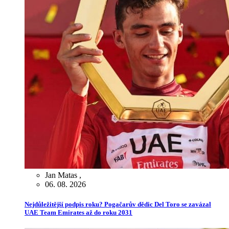
Jan Matas
,
06. 08. 2026
Nejdůležitější podpis roku? Pogačarův dědic Del Toro se zavázal
UAE Team Emirates až do roku 2031