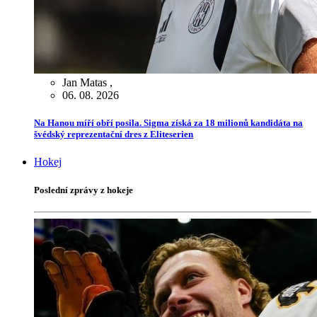
Jan Matas
,
06. 08. 2026
Na Hanou míří obří posila. Sigma získá za 18 milionů kandidáta na
švédský reprezentační dres z Eliteserien
Hokej
Poslední zprávy z hokeje