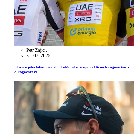
Petr Zajíc
,
31. 07. 2026
„Lance jeho talent neměl." LeMond rozcupoval Armstrongovu teorii
o Pogačarovi