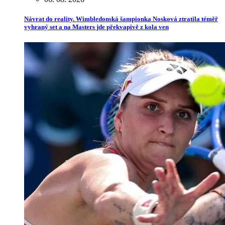
Návrat do reality. Wimbledonská šampionka Nosková ztratila téměř
vyhraný set a na Masters jde překvapivě z kola ven