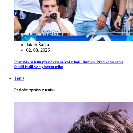
Jakub Šafka
,
02. 08. 2026
Pastrňák si letní přestávku užíval v kotli Baníku. Před kamerami
fandil řádil ve stylovém triku
Tenis
Poslední zprávy z tenisu