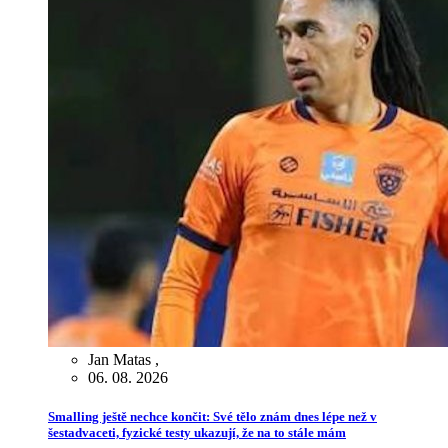
Jan Matas
,
06. 08. 2026
Smalling ještě nechce končit: Své tělo znám dnes lépe než v
šestadvaceti, fyzické testy ukazují, že na to stále mám