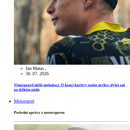
Jan Matas
,
30. 07. 2026
Vingegaard utišil spekulace. O konci kariéry zatím nechce slyšet ani
po těžkém pádu
Motorsport
Poslední zprávy z motorsportu