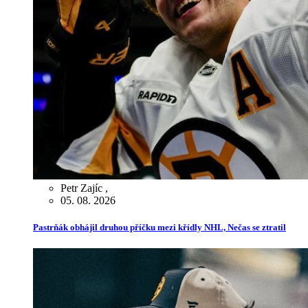
Petr Zajíc
,
05. 08. 2026
Pastrňák obhájil druhou příčku mezi křídly NHL, Nečas se ztratil