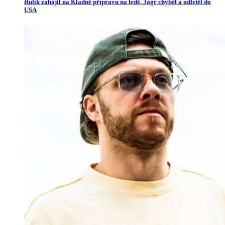
Rulík zahájil na Kladně přípravu na ledě, Jágr chyběl a odletěl do
USA