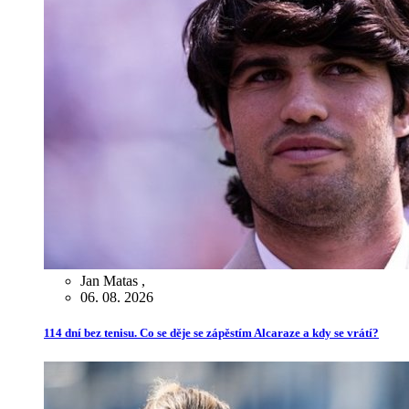
Jan Matas
,
06. 08. 2026
114 dní bez tenisu. Co se děje se zápěstím Alcaraze a kdy se vrátí?