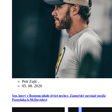
Petr Zajíc
,
05. 08. 2026
Sen, který v Bostonu nikdo slyšet nechce. Zámořský novinář posílá
Pastrňáka k McDavidovi