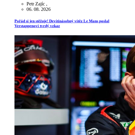
Petr Zajíc
,
06. 08. 2026
Pořád si jen stěžuje! Devítinásobný vítěz Le Mans poslal
Verstappenovi tvrdý vzkaz