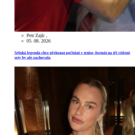
Petr Zajíc
,
05. 08. 2026
Srbská legenda chce překopat počítání v tenise, formát na tři vítězné
sety by ale zachovala