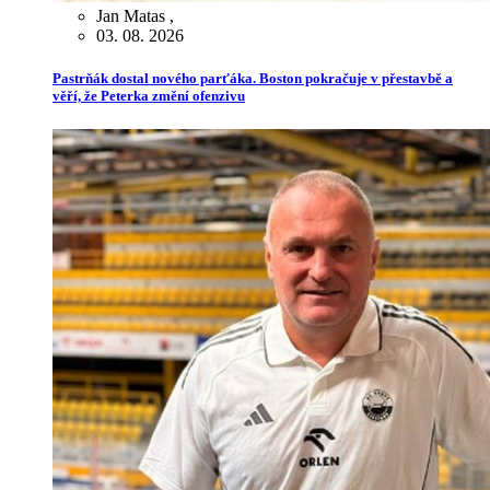
Jan Matas
,
03. 08. 2026
Pastrňák dostal nového parťáka. Boston pokračuje v přestavbě a
věří, že Peterka změní ofenzivu