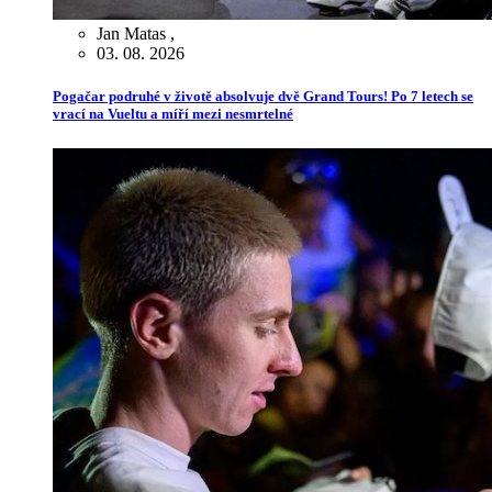
Jan Matas
,
03. 08. 2026
Pogačar podruhé v životě absolvuje dvě Grand Tours! Po 7 letech se
vrací na Vueltu a míří mezi nesmrtelné