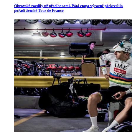
Obrovské rozdíly už před horami. Pátá etapa výrazně překreslila
pořadí ženské Tour de France