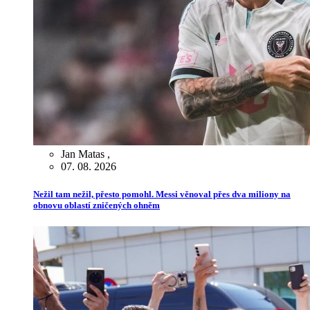
Jan Matas
,
07. 08. 2026
Nežil tam nežil, přesto pomohl. Messi věnoval přes dva miliony na
obnovu oblastí zničených ohněm