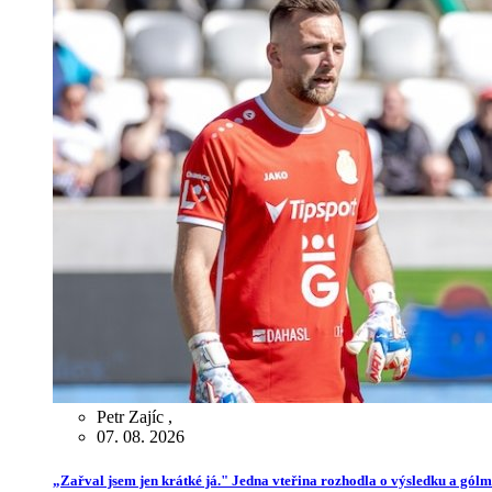
Petr Zajíc
,
07. 08. 2026
„Zařval jsem jen krátké já." Jedna vteřina rozhodla o výsledku a gól