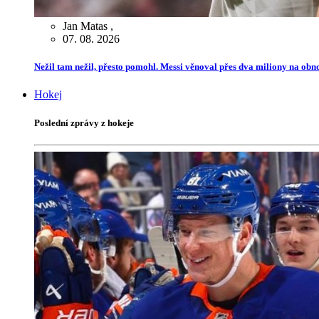
Jan Matas
,
07. 08. 2026
Nežil tam nežil, přesto pomohl. Messi věnoval přes dva miliony na ob
Hokej
Poslední zprávy z hokeje