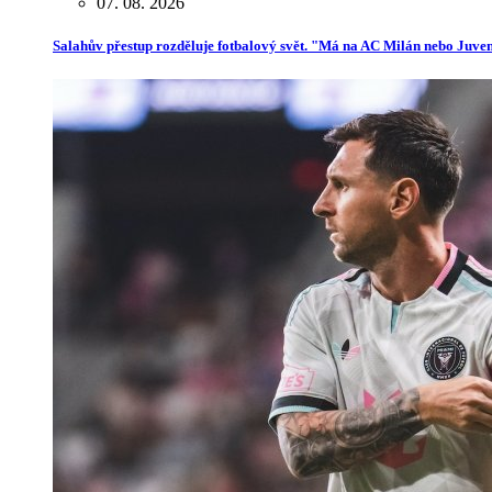
07. 08. 2026
Salahův přestup rozděluje fotbalový svět. "Má na AC Milán nebo Juve