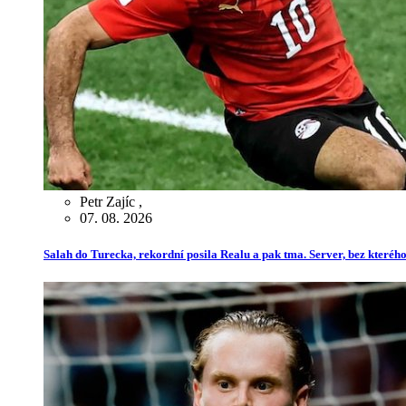
Petr Zajíc
,
07. 08. 2026
Salah do Turecka, rekordní posila Realu a pak tma. Server, bez kterého 