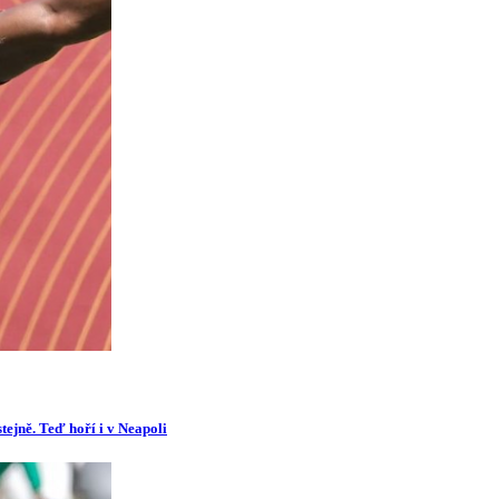
tejně. Teď hoří i v Neapoli