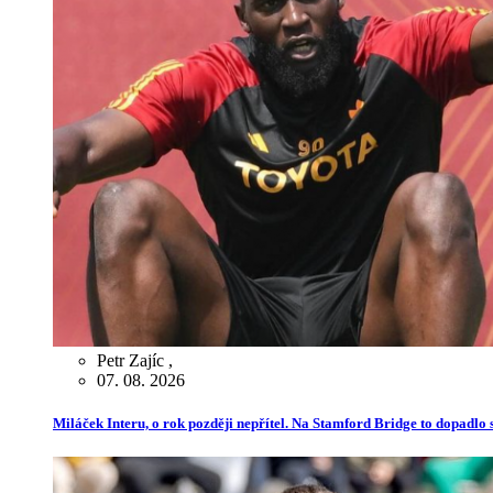
Petr Zajíc
,
07. 08. 2026
Miláček Interu, o rok později nepřítel. Na Stamford Bridge to dopadlo s