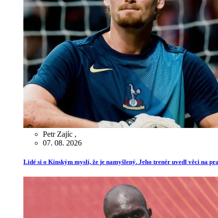
Petr Zajíc
,
07. 08. 2026
Lidé si o Kinským myslí, že je namyšlený. Jeho trenér uvedl věci na p