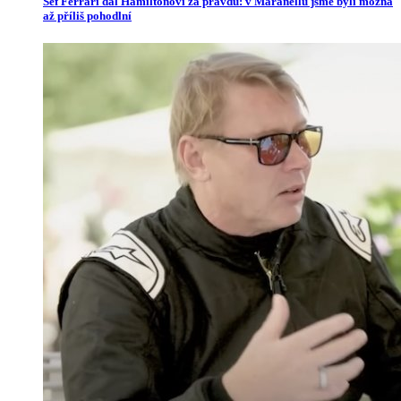
Šéf Ferrari dal Hamiltonovi za pravdu: v Maranellu jsme byli možná
až příliš pohodlní