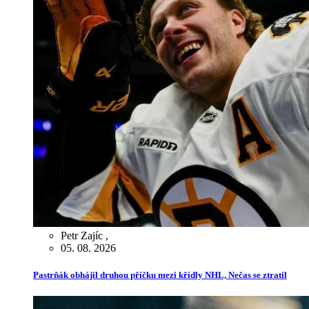
Petr Zajíc
,
05. 08. 2026
Pastrňák obhájil druhou příčku mezi křídly NHL, Nečas se ztratil