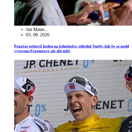
Jan Matas
,
03. 08. 2026
Pogačar pobavil jízdou na jednokolce, ohledně Vuelty, kde by se mohl
vyrovnat Froomeovi, ale dál mlží