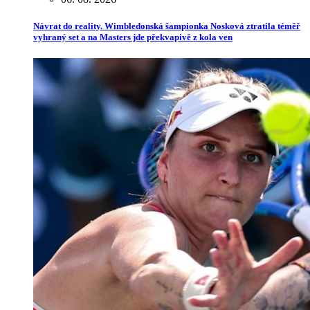
Návrat do reality. Wimbledonská šampionka Nosková ztratila téměř
vyhraný set a na Masters jde překvapivě z kola ven