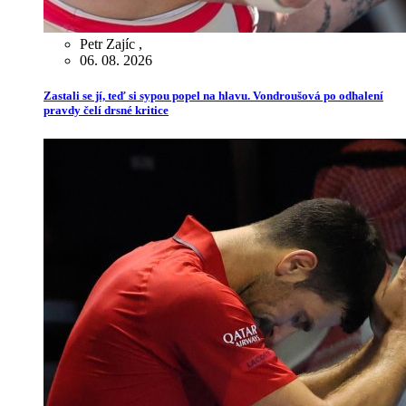
Petr Zajíc
,
06. 08. 2026
Zastali se jí, teď si sypou popel na hlavu. Vondroušová po odhalení
pravdy čelí drsné kritice