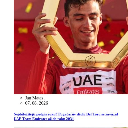
Jan Matas
,
07. 08. 2026
Nejdůležitější podpis roku? Pogačarův dědic Del Toro se zavázal
UAE Team Emirates až do roku 2031