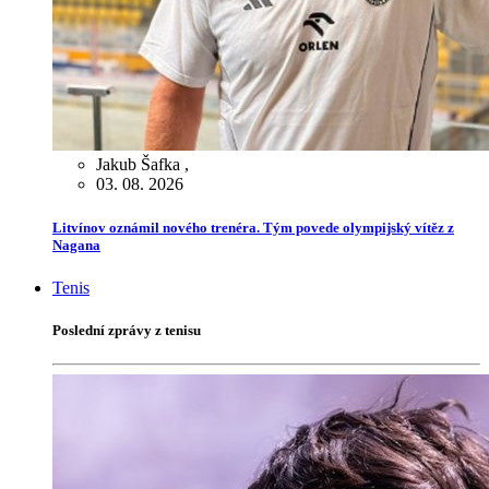
Jakub Šafka
,
03. 08. 2026
Litvínov oznámil nového trenéra. Tým povede olympijský vítěz z
Nagana
Tenis
Poslední zprávy z tenisu