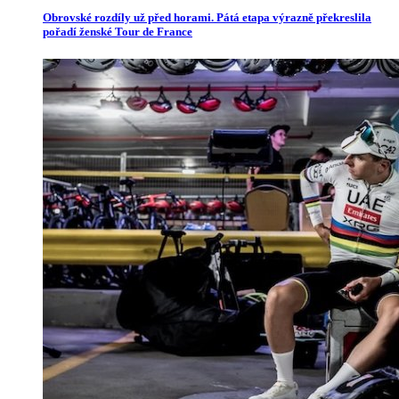
Obrovské rozdíly už před horami. Pátá etapa výrazně překreslila
pořadí ženské Tour de France