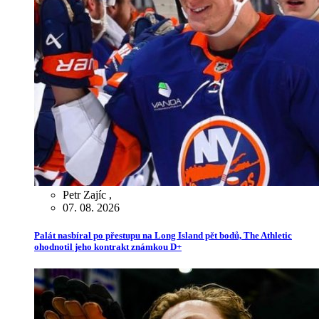
Petr Zajíc
,
07. 08. 2026
Palát nasbíral po přestupu na Long Island pět bodů, The Athletic
ohodnotil jeho kontrakt známkou D+