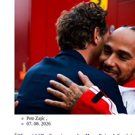
Petr Zajíc
,
07. 08. 2026