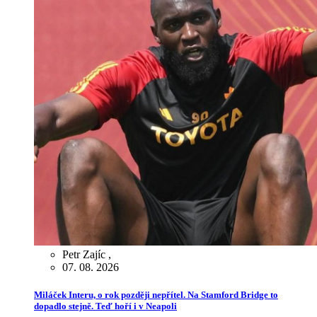
Petr Zajíc
,
07. 08. 2026
Miláček Interu, o rok později nepřítel. Na Stamford Bridge to
dopadlo stejně. Teď hoří i v Neapoli