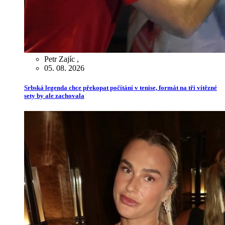
Petr Zajíc
,
05. 08. 2026
Srbská legenda chce překopat počítání v tenise, formát na tři vítězné
sety by ale zachovala