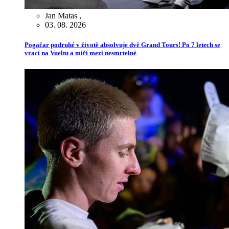
Jan Matas
,
03. 08. 2026
Pogačar podruhé v životě absolvuje dvě Grand Tours! Po 7 letech se
vrací na Vueltu a míří mezi nesmrtelné