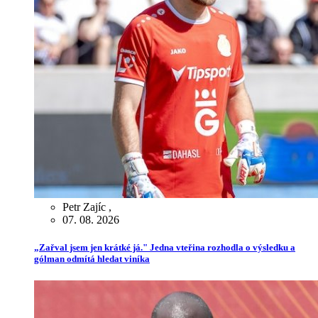
Petr Zajíc
,
07. 08. 2026
„Zařval jsem jen krátké já." Jedna vteřina rozhodla o výsledku a
gólman odmítá hledat viníka