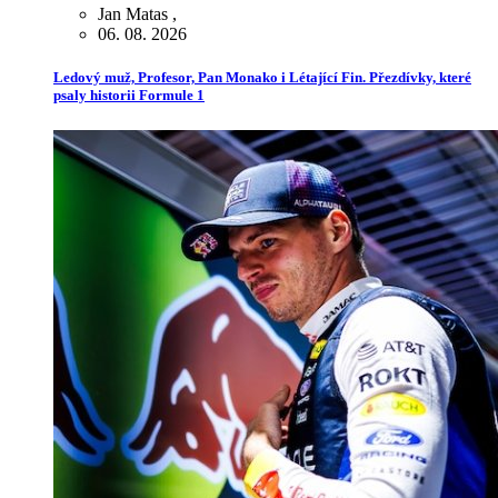
Jan Matas
,
06. 08. 2026
Ledový muž, Profesor, Pan Monako i Létající Fin. Přezdívky, které
psaly historii Formule 1