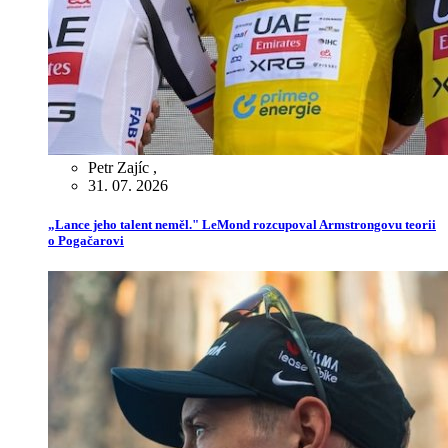
Petr Zajíc
,
31. 07. 2026
„Lance jeho talent neměl." LeMond rozcupoval Armstrongovu teorii
o Pogačarovi