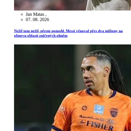
Jan Matas
,
07. 08. 2026
Nežil tam nežil, přesto pomohl. Messi věnoval přes dva miliony na
obnovu oblastí zničených ohněm