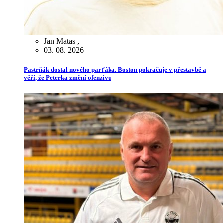
Jan Matas
,
03. 08. 2026
Pastrňák dostal nového parťáka. Boston pokračuje v přestavbě a
věří, že Peterka změní ofenzivu