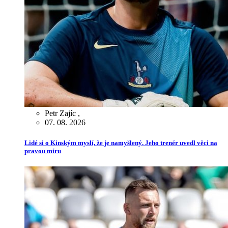
Petr Zajíc
,
07. 08. 2026
Lidé si o Kinským myslí, že je namyšlený. Jeho trenér uvedl věci na
pravou míru