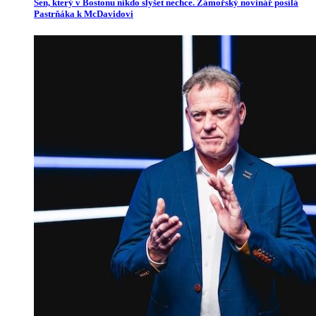
Sen, který v Bostonu nikdo slyšet nechce. Zámořský novinář posílá
Pastrňáka k McDavidovi