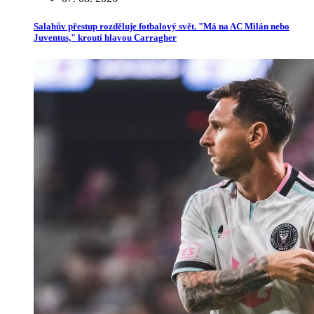
Salahův přestup rozděluje fotbalový svět. "Má na AC Milán nebo
Juventus," kroutí hlavou Carragher