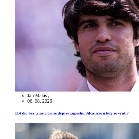
Jan Matas
,
06. 08. 2026
114 dní bez tenisu. Co se děje se zápěstím Alcaraze a kdy se vrátí?