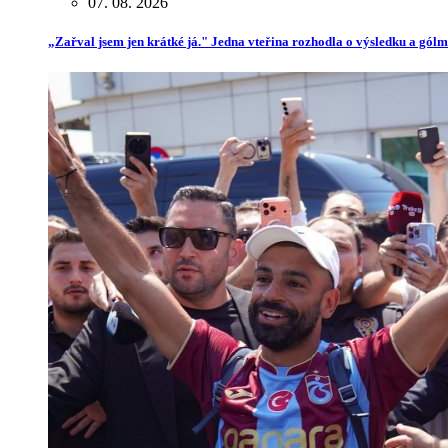
07. 08. 2026
„Zařval jsem jen krátké já." Jedna vteřina rozhodla o výsledku a gól