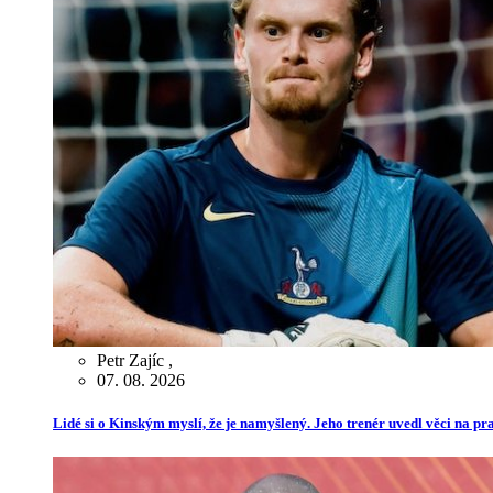
Petr Zajíc
,
07. 08. 2026
Lidé si o Kinským myslí, že je namyšlený. Jeho trenér uvedl věci na p