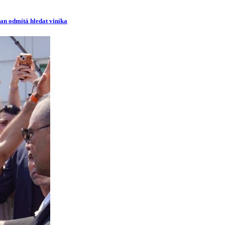
man odmítá hledat viníka