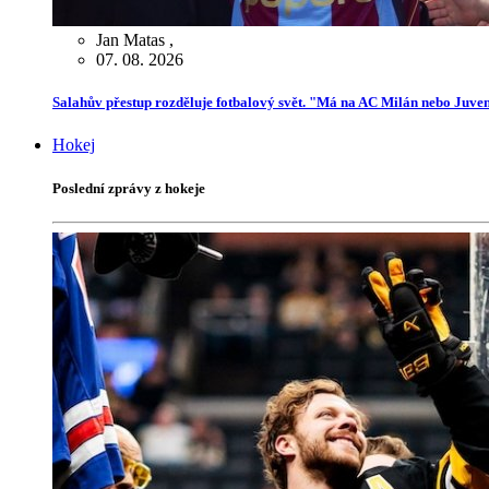
Jan Matas
,
07. 08. 2026
Salahův přestup rozděluje fotbalový svět. "Má na AC Milán nebo Juve
Hokej
Poslední zprávy z hokeje