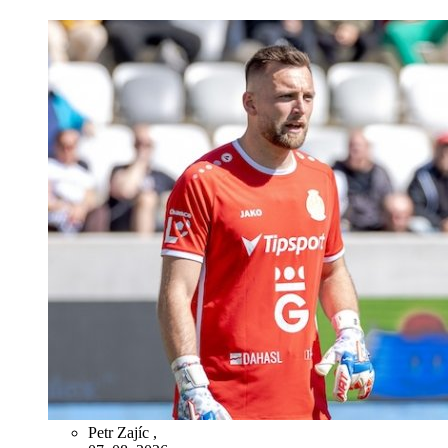
Petr Zajíc
,