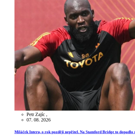
Petr Zajíc
,
07. 08. 2026
Miláček Interu, o rok později nepřítel. Na Stamford Bridge to dopadlo s