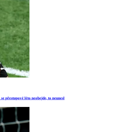
se přestupové léto neobejde, to neunesl