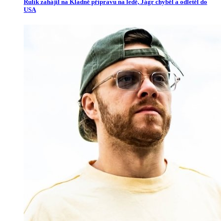
Rulík zahájil na Kladně přípravu na ledě, Jágr chyběl a odletěl do
USA