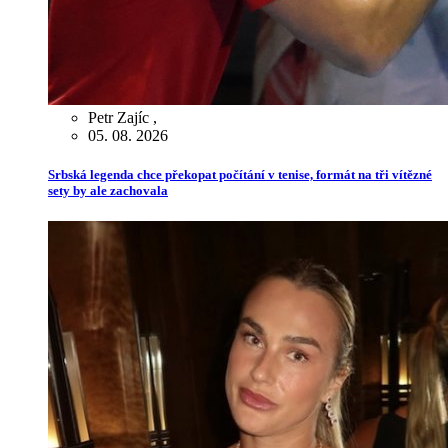
Petr Zajíc
,
05. 08. 2026
Srbská legenda chce překopat počítání v tenise, formát na tři vítězné
sety by ale zachovala