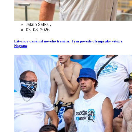
Jakub Šafka
,
03. 08. 2026
Litvínov oznámil nového trenéra. Tým povede olympijský vítěz z
Nagana