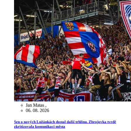
Jan Matas
,
06. 08. 2026
Sen o nových Lužánkách dostal další trhlinu. Zbrojovka tvrdě
zkritizovala komunikaci města