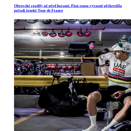
Obrovské rozdíly už před horami. Pátá etapa výrazně překreslila
pořadí ženské Tour de France