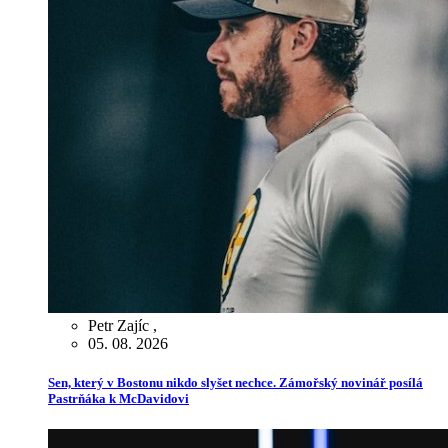
Petr Zajíc
,
05. 08. 2026
Sen, který v Bostonu nikdo slyšet nechce. Zámořský novinář posílá
Pastrňáka k McDavidovi