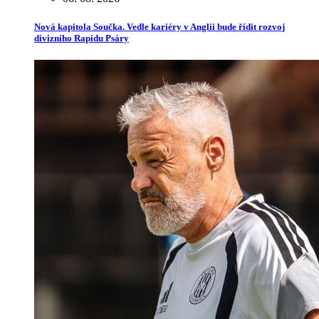
Nová kapitola Součka. Vedle kariéry v Anglii bude řídit rozvoj
divizního Rapidu Psáry