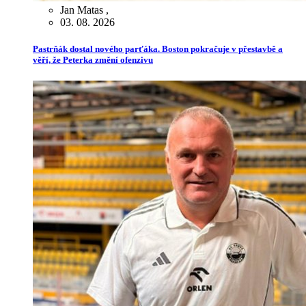
Jan Matas
,
03. 08. 2026
Pastrňák dostal nového parťáka. Boston pokračuje v přestavbě a
věří, že Peterka změní ofenzivu