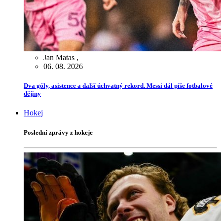
Jan Matas
,
06. 08. 2026
Dva góly, asistence a další úchvatný rekord. Messi dál píše fotbalové
dějiny
Hokej
Poslední zprávy z hokeje