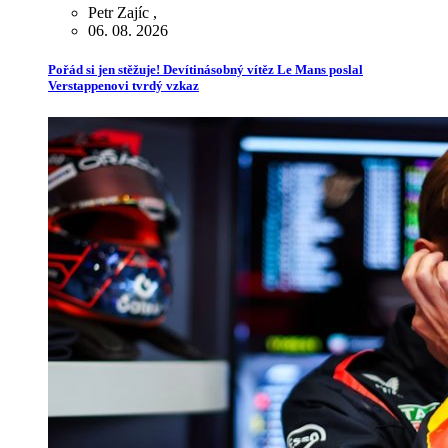
Petr Zajíc
,
06. 08. 2026
Pořád si jen stěžuje! Devítinásobný vítěz Le Mans poslal
Verstappenovi tvrdý vzkaz