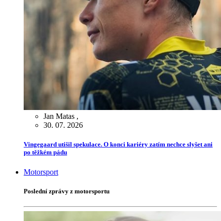
Jan Matas
,
30. 07. 2026
Vingegaard utišil spekulace. O konci kariéry zatím nechce slyšet ani
po těžkém pádu
Motorsport
Poslední zprávy z motorsportu