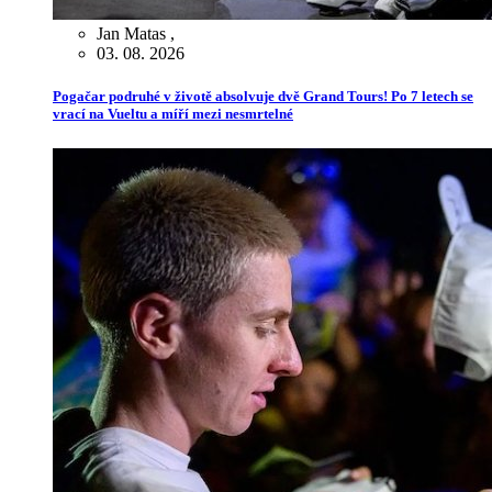
Jan Matas
,
03. 08. 2026
Pogačar podruhé v životě absolvuje dvě Grand Tours! Po 7 letech se
vrací na Vueltu a míří mezi nesmrtelné