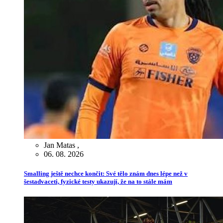
Jan Matas
,
06. 08. 2026
Smalling ještě nechce končit: Své tělo znám dnes lépe než v
šestadvaceti, fyzické testy ukazují, že na to stále mám