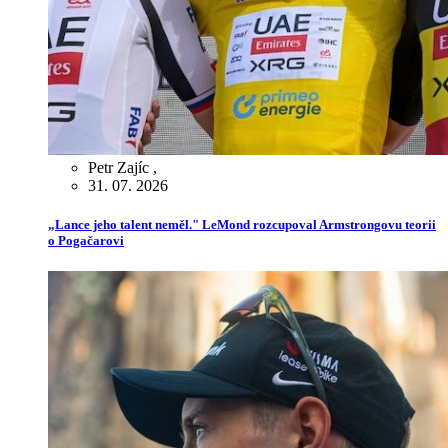
Petr Zajíc
,
31. 07. 2026
„Lance jeho talent neměl." LeMond rozcupoval Armstrongovu teorii
o Pogačarovi