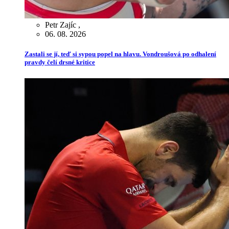
Petr Zajíc
,
06. 08. 2026
Zastali se jí, teď si sypou popel na hlavu. Vondroušová po odhalení
pravdy čelí drsné kritice