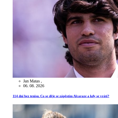
Jan Matas
,
06. 08. 2026
114 dní bez tenisu. Co se děje se zápěstím Alcaraze a kdy se vrátí?