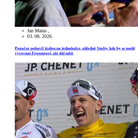
Jan Matas
,
03. 08. 2026
Pogačar pobavil jízdou na jednokolce, ohledně Vuelty, kde by se mohl
vyrovnat Froomeovi, ale dál mlží