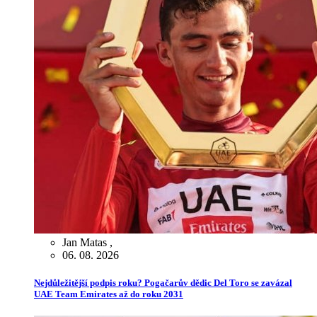
Jan Matas
,
06. 08. 2026
Nejdůležitější podpis roku? Pogačarův dědic Del Toro se zavázal
UAE Team Emirates až do roku 2031