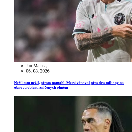
Jan Matas
,
06. 08. 2026
Nežil tam nežil, přesto pomohl. Messi věnoval přes dva miliony na
obnovu oblastí zničených ohněm