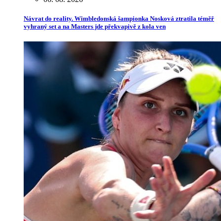
Návrat do reality. Wimbledonská šampionka Nosková ztratila téměř
vyhraný set a na Masters jde překvapivě z kola ven