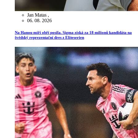
Jan Matas
,
06. 08. 2026
Na Hanou míří obří posila. Sigma získá za 18 milionů kandidáta na
švédský reprezentační dres z Eliteserien