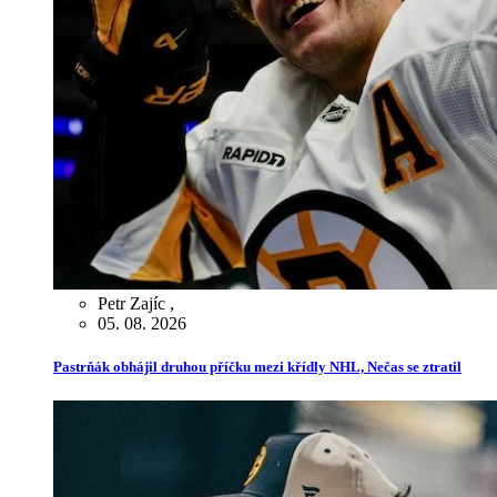
Petr Zajíc
,
05. 08. 2026
Pastrňák obhájil druhou příčku mezi křídly NHL, Nečas se ztratil