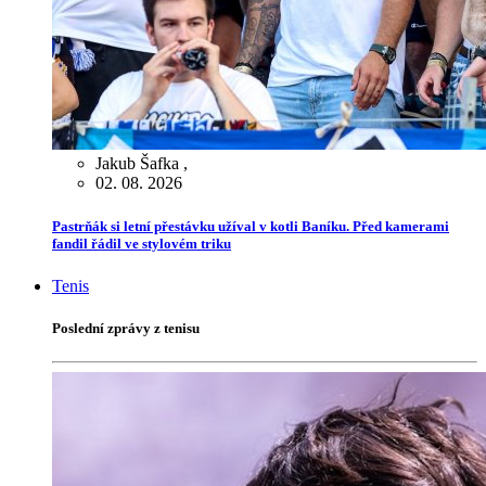
Jakub Šafka
,
02. 08. 2026
Pastrňák si letní přestávku užíval v kotli Baníku. Před kamerami
fandil řádil ve stylovém triku
Tenis
Poslední zprávy z tenisu