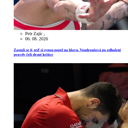
Petr Zajíc
,
06. 08. 2026
Zastali se jí, teď si sypou popel na hlavu. Vondroušová po odhalení
pravdy čelí drsné kritice