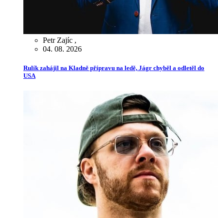
Petr Zajíc
,
04. 08. 2026
Rulík zahájil na Kladně přípravu na ledě, Jágr chyběl a odletěl do
USA