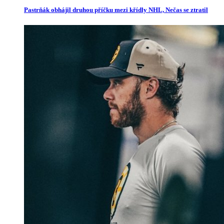
Pastrňák obhájil druhou příčku mezi křídly NHL, Nečas se ztratil