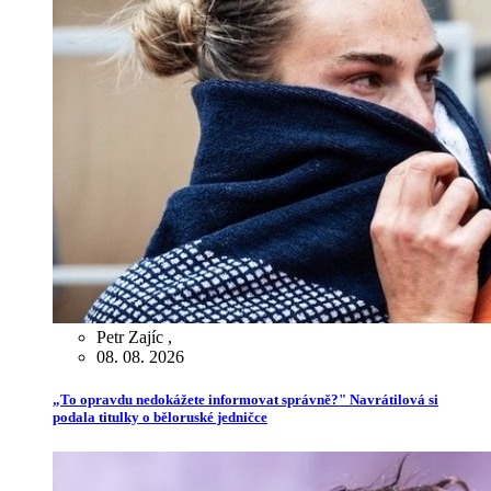
Petr Zajíc
,
08. 08. 2026
„To opravdu nedokážete informovat správně?" Navrátilová si
podala titulky o běloruské jedničce