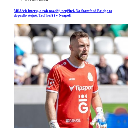
Miláček Interu, o rok později nepřítel. Na Stamford Bridge to
dopadlo stejně. Teď hoří i v Neapoli