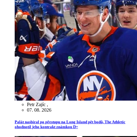
Petr Zajíc
,
07. 08. 2026
Palát nasbíral po přestupu na Long Island pět bodů, The Athletic
ohodnotil jeho kontrakt známkou D+