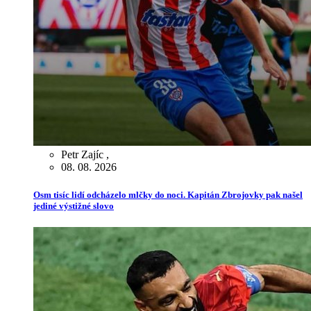
Petr Zajíc
,
08. 08. 2026
Osm tisíc lidí odcházelo mlčky do noci. Kapitán Zbrojovky pak našel
jediné výstižné slovo