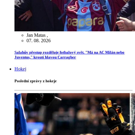
Jan Matas
,
07. 08. 2026
Salahův přestup rozděluje fotbalový svět. "Má na AC Milán nebo
Juventus," kroutí hlavou Carragher
Hokej
Poslední zprávy z hokeje