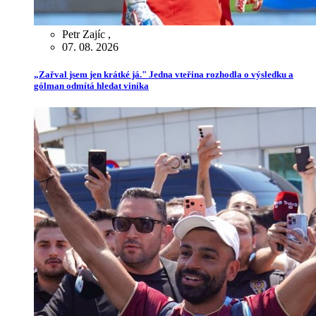
Petr Zajíc
,
07. 08. 2026
„Zařval jsem jen krátké já." Jedna vteřina rozhodla o výsledku a
gólman odmítá hledat viníka