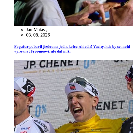
Jan Matas
,
03. 08. 2026
Pogačar pobavil jízdou na jednokolce, ohledně Vuelty, kde by se mohl
vyrovnat Froomeovi, ale dál mlží