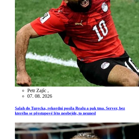
Petr Zajíc
,
07. 08. 2026
Salah do Turecka, rekordní posila Realu a pak tma. Server, bez
kterého se přestupové léto neobejde, to neunesl