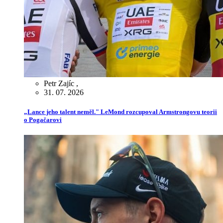
Petr Zajíc
,
31. 07. 2026
„Lance jeho talent neměl." LeMond rozcupoval Armstrongovu teorii
o Pogačarovi