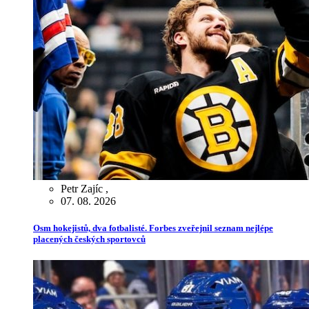
Petr Zajíc
,
07. 08. 2026
Osm hokejistů, dva fotbalisté. Forbes zveřejnil seznam nejlépe
placených českých sportovců