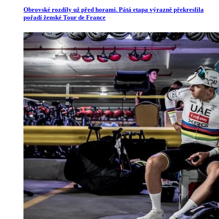
Obrovské rozdíly už před horami. Pátá etapa výrazně překreslila
pořadí ženské Tour de France