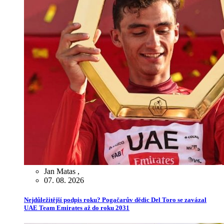
Jan Matas
,
07. 08. 2026
Nejdůležitější podpis roku? Pogačarův dědic Del Toro se zavázal
UAE Team Emirates až do roku 2031