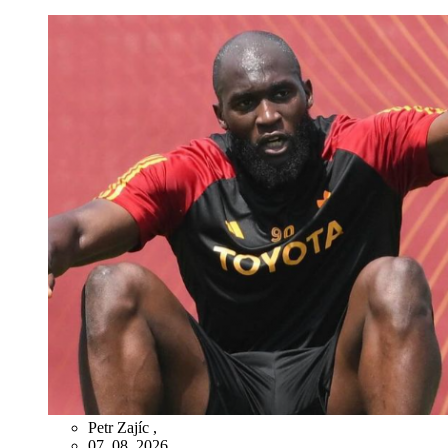
Petr Zajíc
,
07. 08. 2026