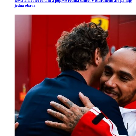
Devatenáct let čekání a poprvé reálná šance. V Maranellu ale panuje
jedna obava