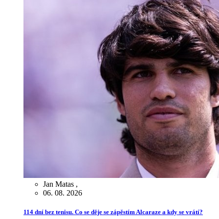
Jan Matas
,
06. 08. 2026
114 dní bez tenisu. Co se děje se zápěstím Alcaraze a kdy se vrátí?