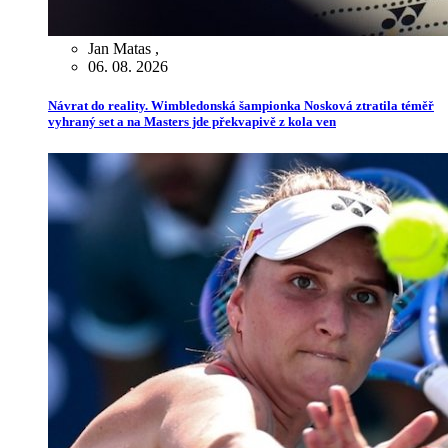
Jan Matas
,
06. 08. 2026
Návrat do reality. Wimbledonská šampionka Nosková ztratila téměř
vyhraný set a na Masters jde překvapivě z kola ven