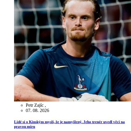
Petr Zajíc
,
07. 08. 2026
Lidé si o Kinským myslí, že je namyšlený. Jeho trenér uvedl věci na
pravou míru