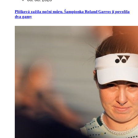
Plíšková zažila noční můru. Šampionka Roland Garros jí povolila
dva gamy