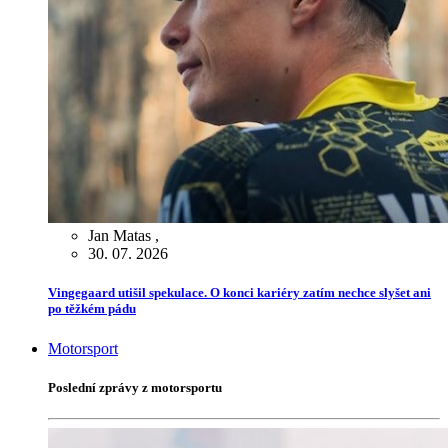
Jan Matas
,
30. 07. 2026
Vingegaard utišil spekulace. O konci kariéry zatím nechce slyšet ani
po těžkém pádu
Motorsport
Poslední zprávy z motorsportu