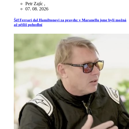
Petr Zajíc
,
07. 08. 2026
Šéf Ferrari dal Hamiltonovi za pravdu: v Maranellu jsme byli možná
až příliš pohodlní