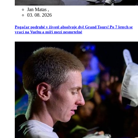
Jan Matas
,
03. 08. 2026
Pogačar podruhé v životě absolvuje dvě Grand Tours! Po 7 letech se
vrací na Vueltu a míří mezi nesmrtelné