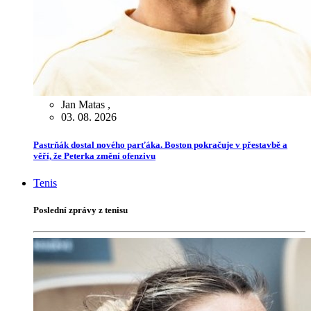
Jan Matas
,
03. 08. 2026
Pastrňák dostal nového parťáka. Boston pokračuje v přestavbě a
věří, že Peterka změní ofenzivu
Tenis
Poslední zprávy z tenisu