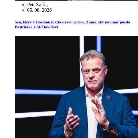
Petr Zajíc
,
05. 08. 2026
Sen, který v Bostonu nikdo slyšet nechce. Zámořský novinář posílá
Pastrňáka k McDavidovi