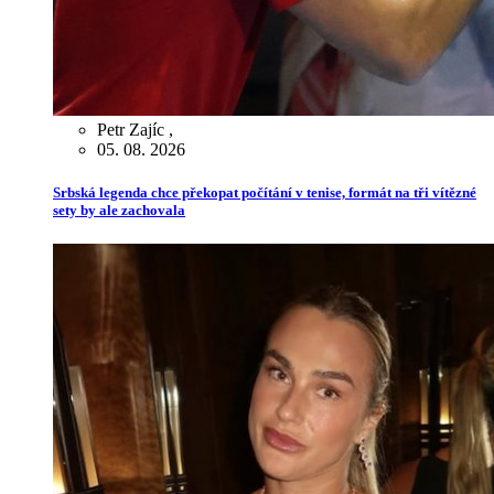
Petr Zajíc
,
05. 08. 2026
Srbská legenda chce překopat počítání v tenise, formát na tři vítězné
sety by ale zachovala