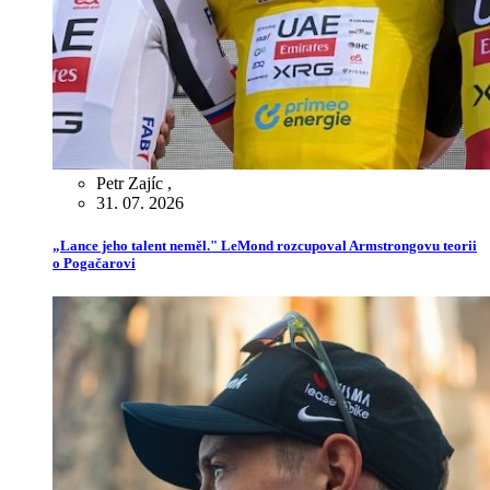
Petr Zajíc
,
31. 07. 2026
„Lance jeho talent neměl." LeMond rozcupoval Armstrongovu teorii
o Pogačarovi