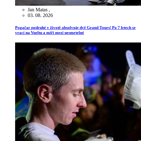
Jan Matas
,
03. 08. 2026
Pogačar podruhé v životě absolvuje dvě Grand Tours! Po 7 letech se
vrací na Vueltu a míří mezi nesmrtelné