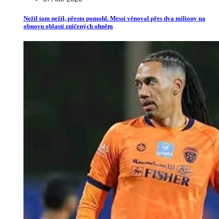
Nežil tam nežil, přesto pomohl. Messi věnoval přes dva miliony na
obnovu oblastí zničených ohněm