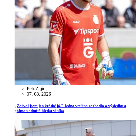
Petr Zajíc
,
07. 08. 2026
„Zařval jsem jen krátké já." Jedna vteřina rozhodla o výsledku a
gólman odmítá hledat viníka