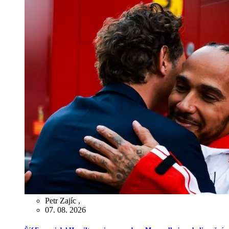
Petr Zajíc
,
07. 08. 2026