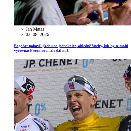
Jan Matas
,
03. 08. 2026
Pogačar pobavil jízdou na jednokolce, ohledně Vuelty, kde by se mohl
vyrovnat Froomeovi, ale dál mlží