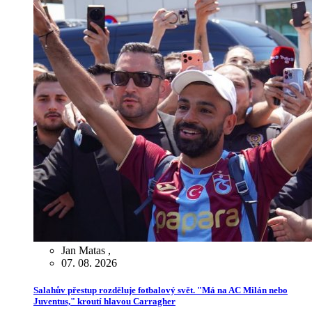
Jan Matas
,
07. 08. 2026
Salahův přestup rozděluje fotbalový svět. "Má na AC Milán nebo
Juventus," kroutí hlavou Carragher