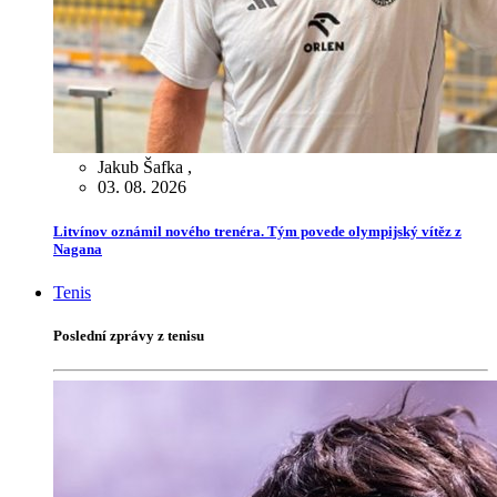
Jakub Šafka
,
03. 08. 2026
Litvínov oznámil nového trenéra. Tým povede olympijský vítěz z
Nagana
Tenis
Poslední zprávy z tenisu