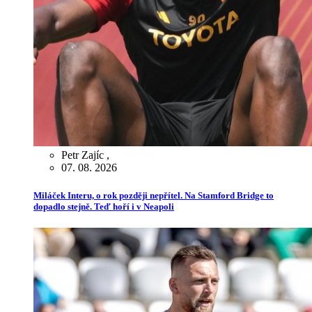
Petr Zajíc
,
07. 08. 2026
Miláček Interu, o rok později nepřítel. Na Stamford Bridge to
dopadlo stejně. Teď hoří i v Neapoli