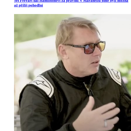
Šéf Ferrari dal Hamiltonovi za pravdu: v Maranellu jsme byli možná
až příliš pohodlní