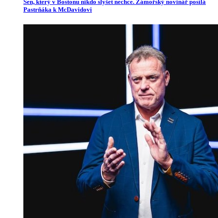
Sen, který v Bostonu nikdo slyšet nechce. Zámořský novinář posílá
Pastrňáka k McDavidovi