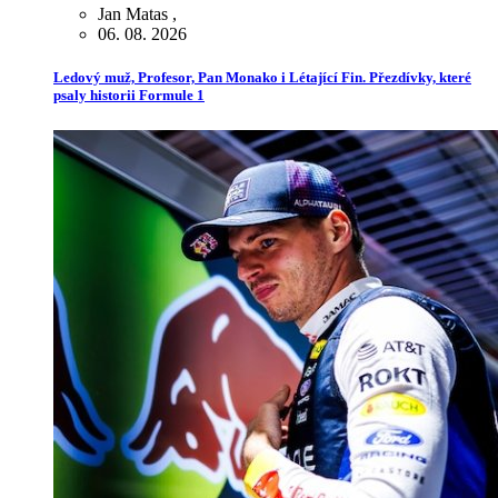
Jan Matas
,
06. 08. 2026
Ledový muž, Profesor, Pan Monako i Létající Fin. Přezdívky, které
psaly historii Formule 1