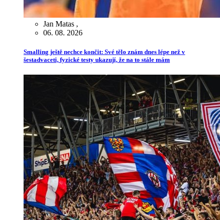
Jan Matas
,
06. 08. 2026
Smalling ještě nechce končit: Své tělo znám dnes lépe než v
šestadvaceti, fyzické testy ukazují, že na to stále mám