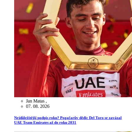
Jan Matas
,
07. 08. 2026
Nejdůležitější podpis roku? Pogačarův dědic Del Toro se zavázal
UAE Team Emirates až do roku 2031