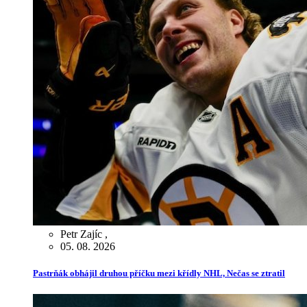
Petr Zajíc
,
05. 08. 2026
Pastrňák obhájil druhou příčku mezi křídly NHL, Nečas se ztratil