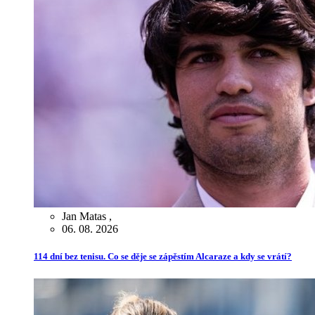
Jan Matas
,
06. 08. 2026
114 dní bez tenisu. Co se děje se zápěstím Alcaraze a kdy se vrátí?