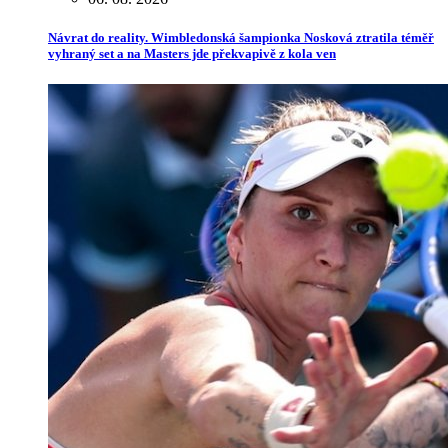
Návrat do reality. Wimbledonská šampionka Nosková ztratila téměř
vyhraný set a na Masters jde překvapivě z kola ven