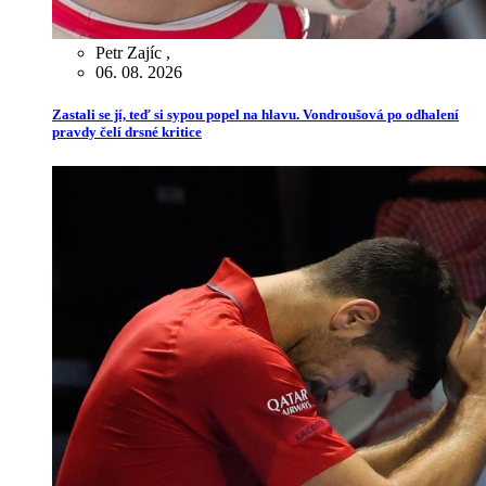
Petr Zajíc
,
06. 08. 2026
Zastali se jí, teď si sypou popel na hlavu. Vondroušová po odhalení
pravdy čelí drsné kritice