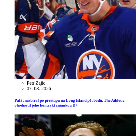
Petr Zajíc
,
07. 08. 2026
Palát nasbíral po přestupu na Long Island pět bodů, The Athletic
ohodnotil jeho kontrakt známkou D+