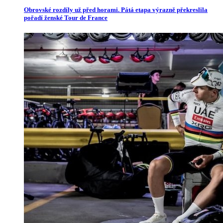
Obrovské rozdíly už před horami. Pátá etapa výrazně překreslila
pořadí ženské Tour de France