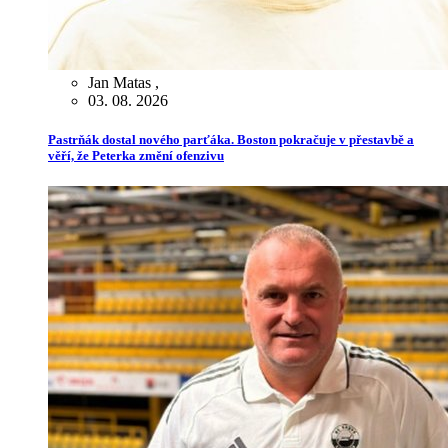
Jan Matas
,
03. 08. 2026
Pastrňák dostal nového parťáka. Boston pokračuje v přestavbě a
věří, že Peterka změní ofenzivu