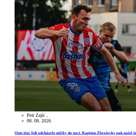
Petr Zajíc
,
08. 08. 2026
Osm tisíc lidí odcházelo mlčky do noci. Kapitán Zbrojovky pak našel je