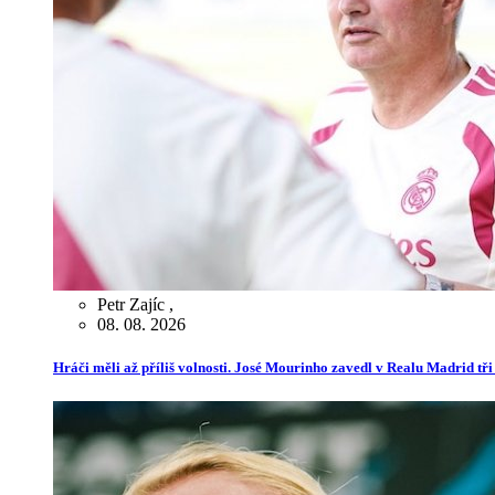
Petr Zajíc
,
08. 08. 2026
Hráči měli až příliš volnosti. José Mourinho zavedl v Realu Madrid tř