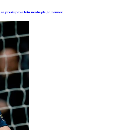
se přestupové léto neobejde, to neunesl