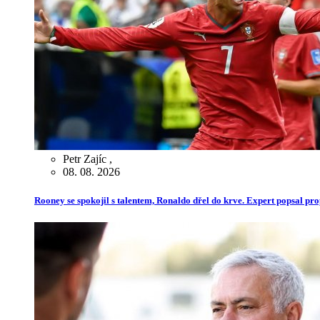
Petr Zajíc
,
08. 08. 2026
Rooney se spokojil s talentem, Ronaldo dřel do krve. Expert popsal pr