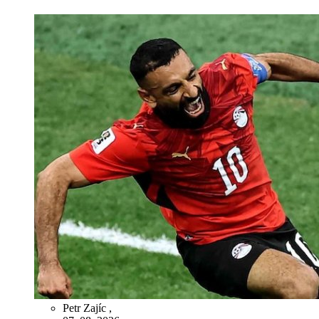
Petr Zajíc
,