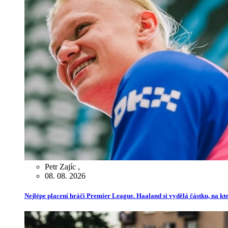
Petr Zajíc
,
08. 08. 2026
Nejlépe placení hráči Premier League. Haaland si vydělá částku, na kt