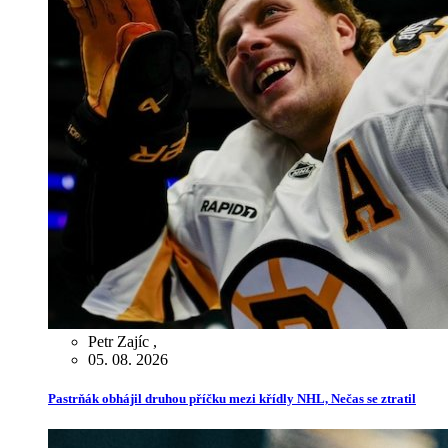
Petr Zajíc
,
05. 08. 2026
Pastrňák obhájil druhou příčku mezi křídly NHL, Nečas se ztratil