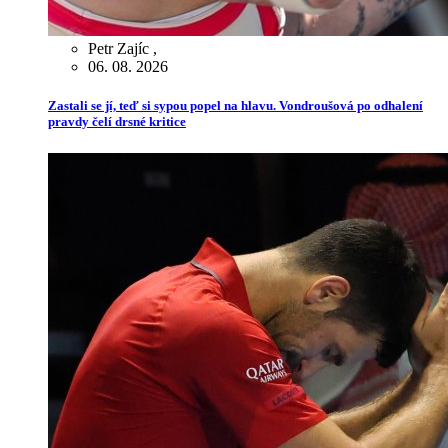
Petr Zajíc
,
06. 08. 2026
Zastali se jí, teď si sypou popel na hlavu. Vondroušová po odhalení
pravdy čelí drsné kritice