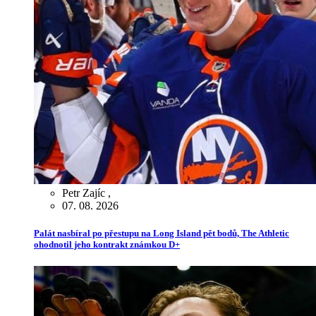
Petr Zajíc
,
07. 08. 2026
Palát nasbíral po přestupu na Long Island pět bodů, The Athletic
ohodnotil jeho kontrakt známkou D+