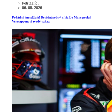
Petr Zajíc
,
06. 08. 2026
Pořád si jen stěžuje! Devítinásobný vítěz Le Mans poslal
Verstappenovi tvrdý vzkaz