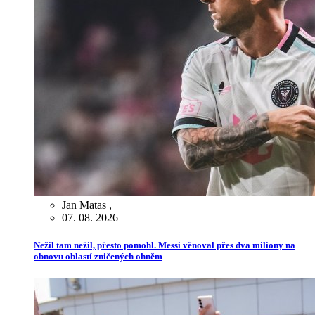
Jan Matas
,
07. 08. 2026
Nežil tam nežil, přesto pomohl. Messi věnoval přes dva miliony na
obnovu oblastí zničených ohněm