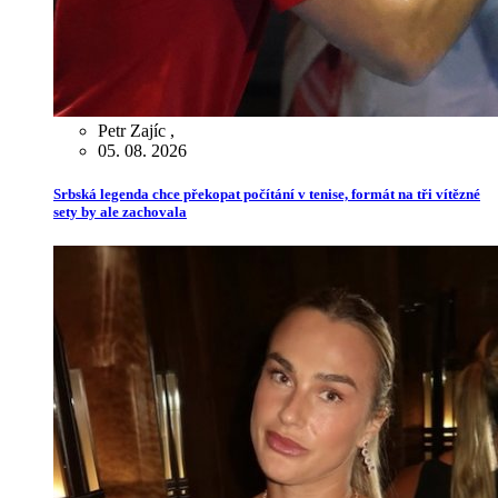
Petr Zajíc
,
05. 08. 2026
Srbská legenda chce překopat počítání v tenise, formát na tři vítězné
sety by ale zachovala