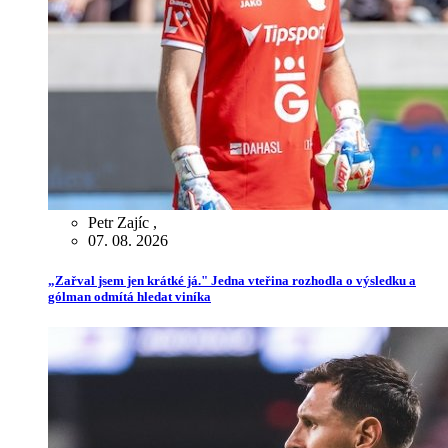
Petr Zajíc
,
07. 08. 2026
„Zařval jsem jen krátké já." Jedna vteřina rozhodla o výsledku a
gólman odmítá hledat viníka