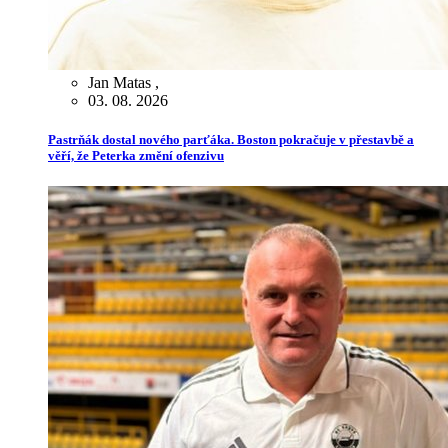
Jan Matas
,
03. 08. 2026
Pastrňák dostal nového parťáka. Boston pokračuje v přestavbě a
věří, že Peterka změní ofenzivu