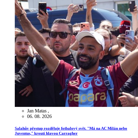
Jan Matas
,
06. 08. 2026
Salahův přestup rozděluje fotbalový svět. "Má na AC Milán nebo
Juventus," kroutí hlavou Carragher