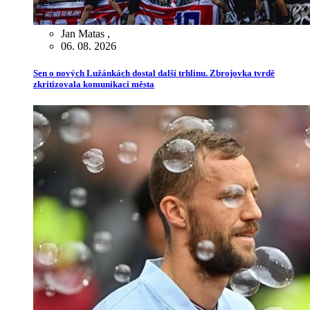
Jan Matas
,
06. 08. 2026
Sen o nových Lužánkách dostal další trhlinu. Zbrojovka tvrdě
zkritizovala komunikaci města