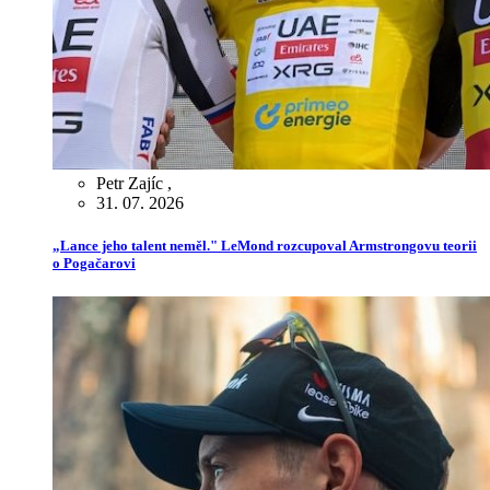
Petr Zajíc
,
31. 07. 2026
„Lance jeho talent neměl." LeMond rozcupoval Armstrongovu teorii
o Pogačarovi