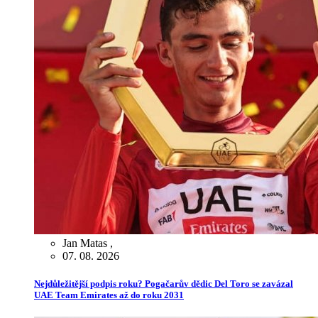
Jan Matas
,
07. 08. 2026
Nejdůležitější podpis roku? Pogačarův dědic Del Toro se zavázal
UAE Team Emirates až do roku 2031