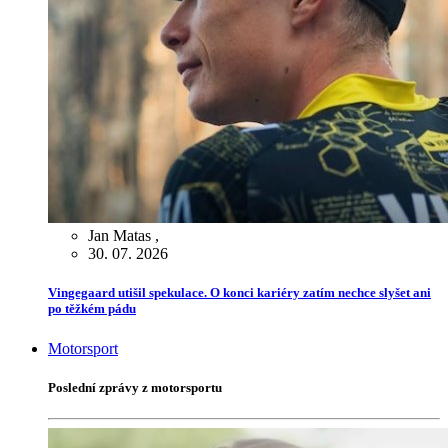
Jan Matas
,
30. 07. 2026
Vingegaard utišil spekulace. O konci kariéry zatím nechce slyšet ani
po těžkém pádu
Motorsport
Poslední zprávy z motorsportu