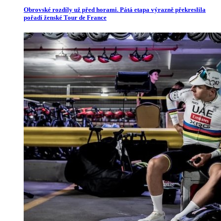
Obrovské rozdíly už před horami. Pátá etapa výrazně překreslila
pořadí ženské Tour de France