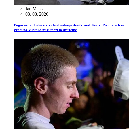
Jan Matas
,
03. 08. 2026
Pogačar podruhé v životě absolvuje dvě Grand Tours! Po 7 letech se
vrací na Vueltu a míří mezi nesmrtelné