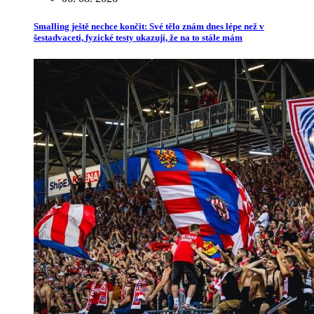
Smalling ještě nechce končit: Své tělo znám dnes lépe než v
šestadvaceti, fyzické testy ukazují, že na to stále mám