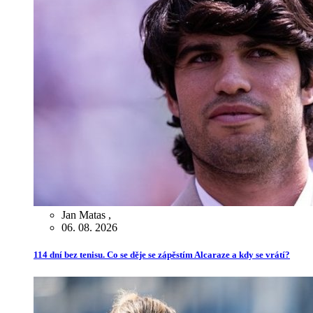
Jan Matas
,
06. 08. 2026
114 dní bez tenisu. Co se děje se zápěstím Alcaraze a kdy se vrátí?