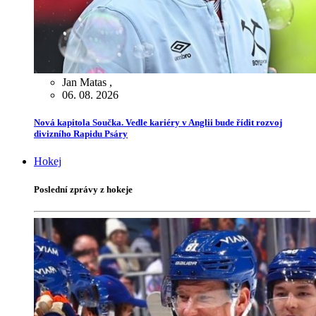
Jan Matas
,
06. 08. 2026
Nová kapitola Součka. Vedle kariéry v Anglii bude řídit rozvoj
divizního Rapidu Psáry
Hokej
Poslední zprávy z hokeje