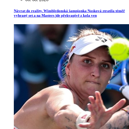
Návrat do reality. Wimbledonská šampionka Nosková ztratila téměř
vyhraný set a na Masters jde překvapivě z kola ven