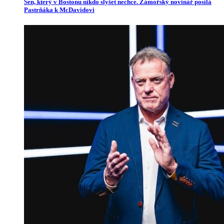
Sen, který v Bostonu nikdo slyšet nechce. Zámořský novinář posílá
Pastrňáka k McDavidovi