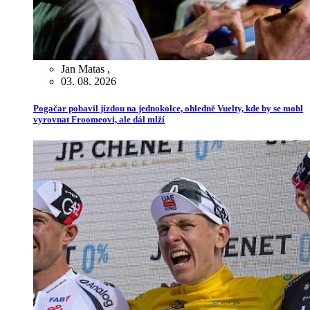
Jan Matas
,
03. 08. 2026
Pogačar pobavil jízdou na jednokolce, ohledně Vuelty, kde by se mohl
vyrovnat Froomeovi, ale dál mlží