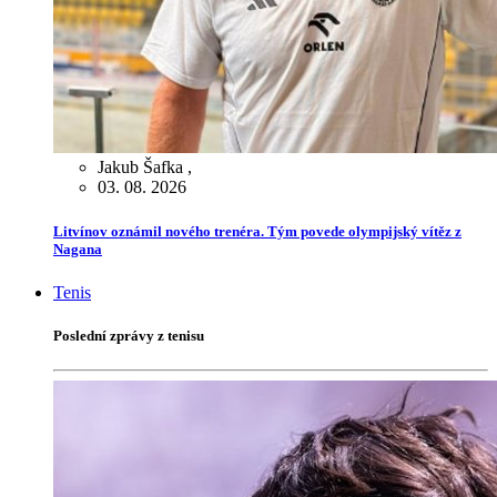
Jakub Šafka
,
03. 08. 2026
Litvínov oznámil nového trenéra. Tým povede olympijský vítěz z
Nagana
Tenis
Poslední zprávy z tenisu