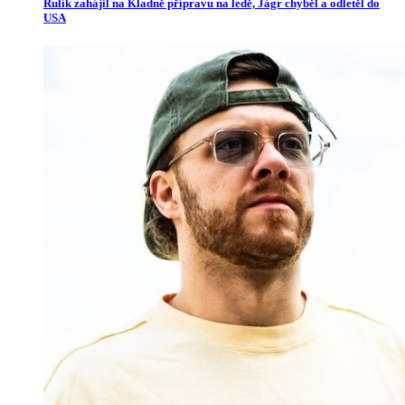
Rulík zahájil na Kladně přípravu na ledě, Jágr chyběl a odletěl do
USA