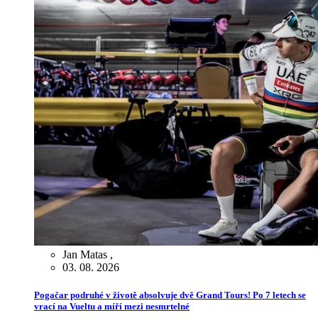
Jan Matas
,
03. 08. 2026
Pogačar podruhé v životě absolvuje dvě Grand Tours! Po 7 letech se
vrací na Vueltu a míří mezi nesmrtelné