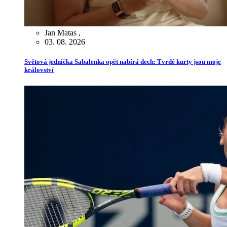
Jan Matas
,
03. 08. 2026
Světová jednička Sabalenka opět nabírá dech: Tvrdé kurty jsou moje
království