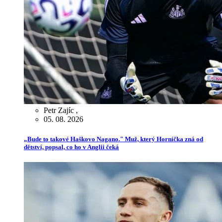
Petr Zajíc
,
05. 08. 2026
„Bude to takové Haškovo Nagano." Muž, který Horníčka zná od
dětství, popsal, co ho v Anglii čeká