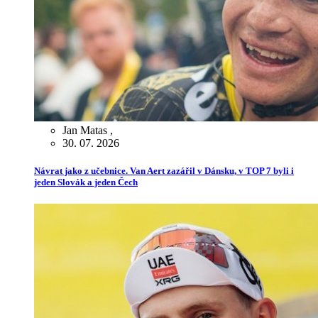
Jan Matas
,
30. 07. 2026
Návrat jako z učebnice. Van Aert zazářil v Dánsku, v TOP 7 byli i
jeden Slovák a jeden Čech