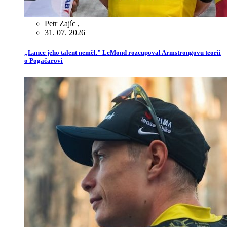
Petr Zajíc
,
31. 07. 2026
„Lance jeho talent neměl." LeMond rozcupoval Armstrongovu teorii
o Pogačarovi