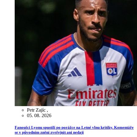
Petr Zajíc
,
05. 08. 2026
Fanoušci Lyonu spustili po porážce na Letné vlnu kritiky. Komentáře
se v původním znění zveřejnit ani nedají