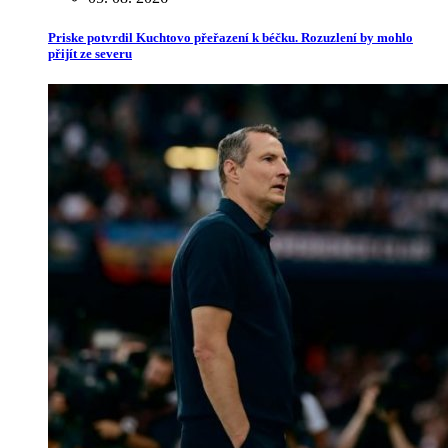
Priske potvrdil Kuchtovo přeřazení k béčku. Rozuzlení by mohlo
přijít ze severu