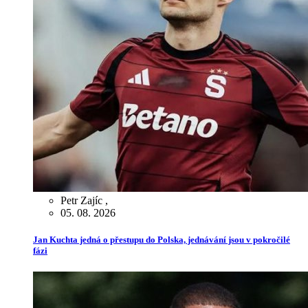
Petr Zajíc
,
05. 08. 2026
Jan Kuchta jedná o přestupu do Polska, jednávání jsou v pokročilé
fázi