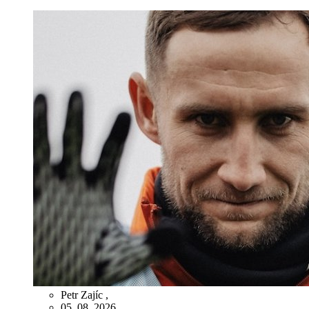
Petr Zajíc
,
05. 08. 2026