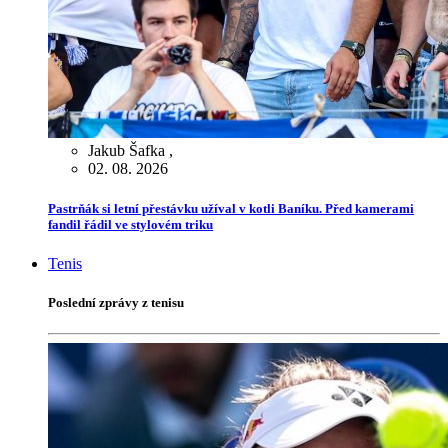
Jakub Šafka
,
02. 08. 2026
Pastrňák si letní přestávku užíval v kotli Baníku. Před kamerami
fandil řádil ve stylovém triku
Tenis
Poslední zprávy z tenisu