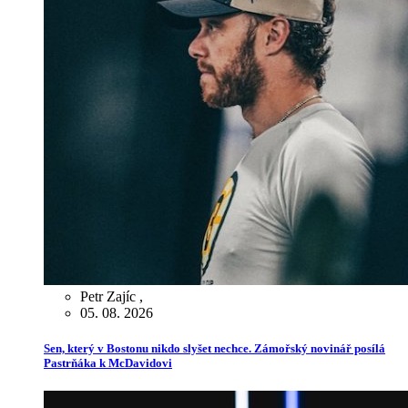
Petr Zajíc
,
05. 08. 2026
Sen, který v Bostonu nikdo slyšet nechce. Zámořský novinář posílá
Pastrňáka k McDavidovi