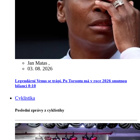
Jan Matas
,
03. 08. 2026
Legendární Venus se trápí. Po Torontu má v roce 2026 smutnou
bilanci 0:10
Cyklistika
Poslední zprávy z cyklistiky