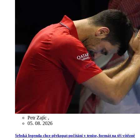
Petr Zajíc
,
05. 08. 2026
Srbská legenda chce překopat počítání v tenise, formát na tři vítězné