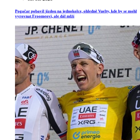
Pogačar pobavil jízdou na jednokolce, ohledně Vuelty, kde by se mohl
vyrovnat Froomeovi, ale dál mlží