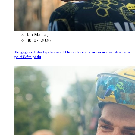
Jan Matas
,
30. 07. 2026
Vingegaard utišil spekulace. O konci kariéry zatím nechce slyšet ani
po těžkém pádu