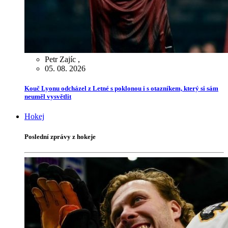
Petr Zajíc
,
05. 08. 2026
Kouč Lyonu odcházel z Letné s poklonou i s otazníkem, který si sám
neuměl vysvětlit
Hokej
Poslední zprávy z hokeje