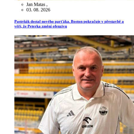
Jan Matas
,
03. 08. 2026
Pastrňák dostal nového parťáka. Boston pokračuje v přestavbě a
věří, že Peterka změní ofenzivu