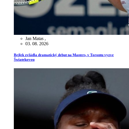
Jan Matas
,
03. 08. 2026
Bejlek zvládla dramatický debut na Masters, v Torontu vyzve
Šwiatekovou