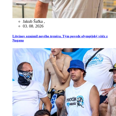
Jakub Šafka
,
03. 08. 2026
Litvínov oznámil nového trenéra. Tým povede olympijský vítěz z
Nagana