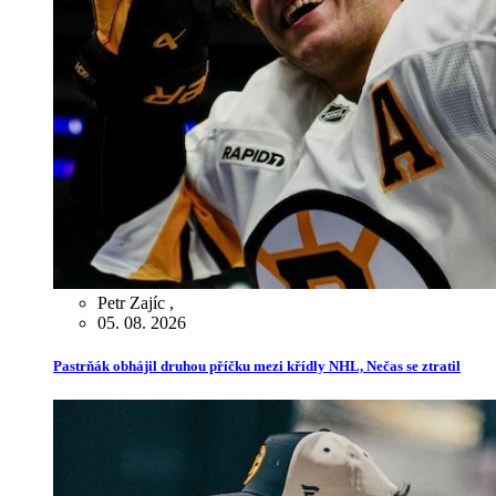
Petr Zajíc
,
05. 08. 2026
Pastrňák obhájil druhou příčku mezi křídly NHL, Nečas se ztratil