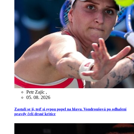
Petr Zajíc
,
05. 08. 2026
Zastali se jí, teď si sypou popel na hlavu. Vondroušová po odhalení
pravdy čelí drsné kritice