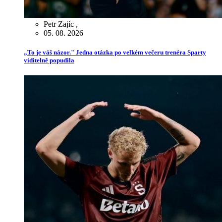
Petr Zajíc
,
05. 08. 2026
„To je váš názor." Jedna otázka po velkém večeru trenéra Sparty
viditelně popudila