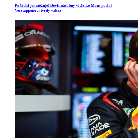
Pořád si jen stěžuje! Devítinásobný vítěz Le Mans poslal
Verstappenovi tvrdý vzkaz