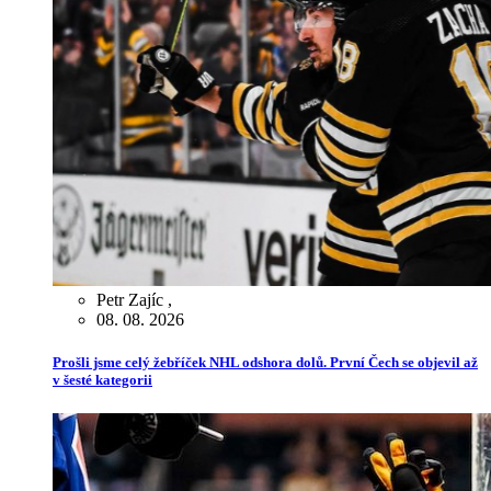
Petr Zajíc
,
08. 08. 2026
Prošli jsme celý žebříček NHL odshora dolů. První Čech se objevil až
v šesté kategorii