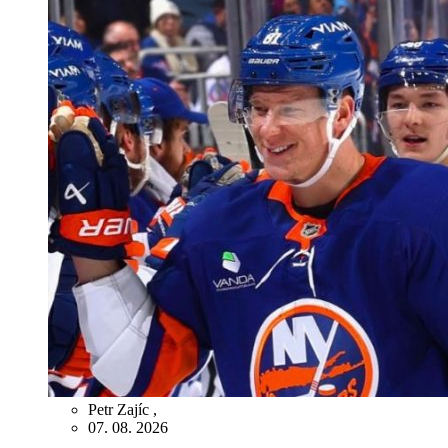
Petr Zajíc
,
07. 08. 2026