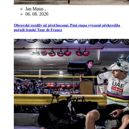
Jan Matas
,
06. 08. 2026
Obrovské rozdíly už před horami. Pátá etapa výrazně překreslila
pořadí ženské Tour de France