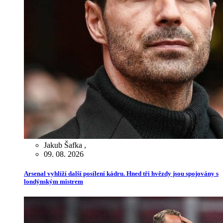
Jakub Šafka
,
09. 08. 2026
Arsenal vyhlíží další posílení kádru. Hned tři hvězdy jsou spojovány s
londýnským mistrem