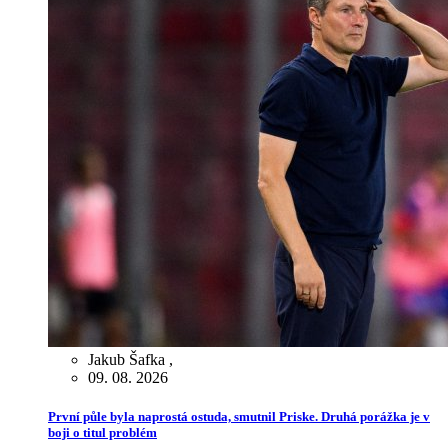
Jakub Šafka
,
09. 08. 2026
První půle byla naprostá ostuda, smutnil Priske. Druhá porážka je v
boji o titul problém