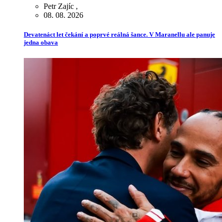
Petr Zajíc
,
08. 08. 2026
Devatenáct let čekání a poprvé reálná šance. V Maranellu ale panuje
jedna obava