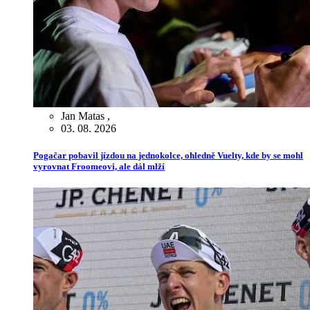
Jan Matas
,
03. 08. 2026
Pogačar pobavil jízdou na jednokolce, ohledně Vuelty, kde by se mohl
vyrovnat Froomeovi, ale dál mlží