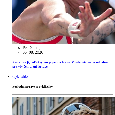
Petr Zajíc
,
06. 08. 2026
Zastali se jí, teď si sypou popel na hlavu. Vondroušová po odhalení
pravdy čelí drsné kritice
Cyklistika
Poslední zprávy z cyklistiky