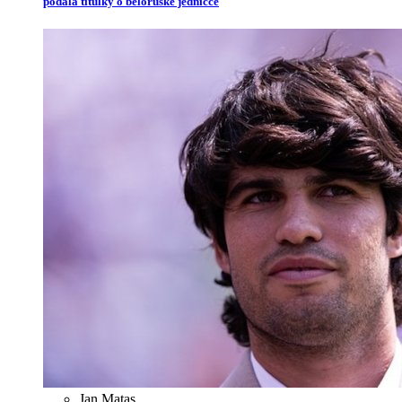
podala titulky o běloruské jedničce
Jan Matas
,