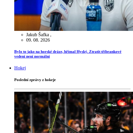
Jakub Šafka
,
09. 08. 2026
Bylo to jako na horské dráze, hřímal Hyský. Ztratit tříbrankové
vedení není normální
Hokej
Poslední zprávy z hokeje