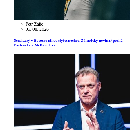
Petr Zajíc
,
05. 08. 2026
Sen, který v Bostonu nikdo slyšet nechce. Zámořský novinář posílá
Pastrňáka k McDavidovi