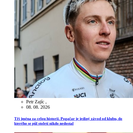
Petr Zajíc
,
08. 08. 2026
Tři jména za celou historii. Pogačar je jediný závod od klubu, do
kterého se půl století nikdo nedostal