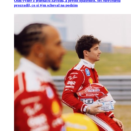
Osm výher z jedenácti závodů, a přesto opatrnost. Šéf Mercedesu
prozradil, co si tým schoval na podzim