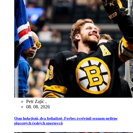
Petr Zajíc
,
08. 08. 2026
Osm hokejistů, dva fotbalisté. Forbes zveřejnil seznam nejlépe
placených českých sportovců