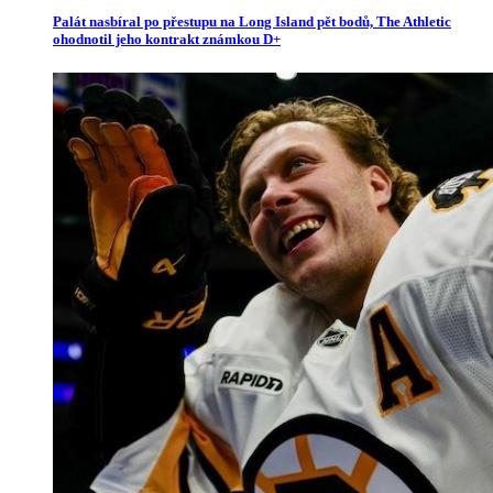
Palát nasbíral po přestupu na Long Island pět bodů, The Athletic
ohodnotil jeho kontrakt známkou D+