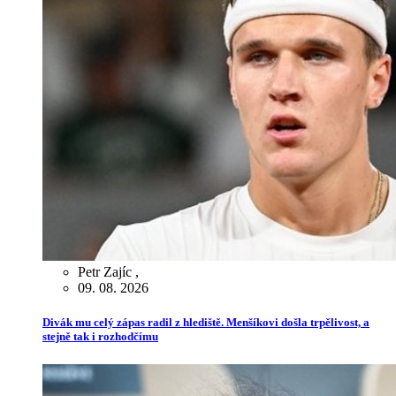
Petr Zajíc
,
09. 08. 2026
Divák mu celý zápas radil z hlediště. Menšíkovi došla trpělivost, a
stejně tak i rozhodčímu