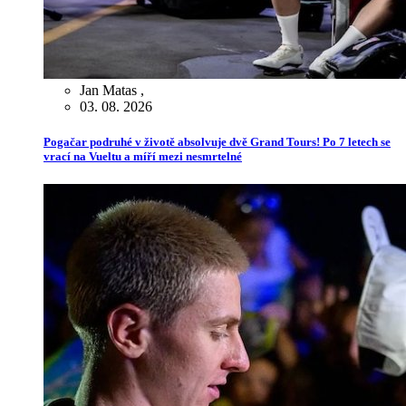
Jan Matas
,
03. 08. 2026
Pogačar podruhé v životě absolvuje dvě Grand Tours! Po 7 letech se
vrací na Vueltu a míří mezi nesmrtelné