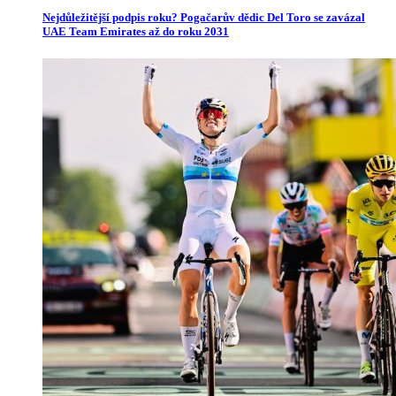
Nejdůležitější podpis roku? Pogačarův dědic Del Toro se zavázal
UAE Team Emirates až do roku 2031