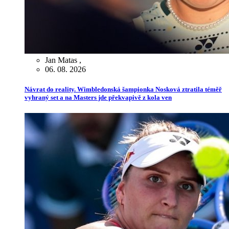
Jan Matas
,
06. 08. 2026
Návrat do reality. Wimbledonská šampionka Nosková ztratila téměř
vyhraný set a na Masters jde překvapivě z kola ven