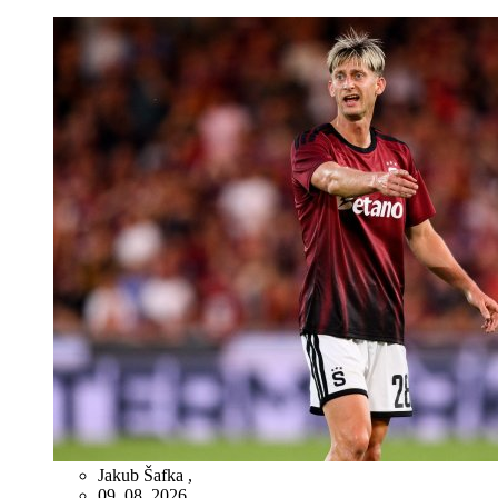
Jakub Šafka
,
09. 08. 2026