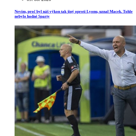
Nevím, proč byl náš výkon tak jiný oproti Lyonu, uznal Macek. Tohle
nebylo hodné Sparty