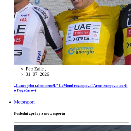
Petr Zajíc
,
31. 07. 2026
„Lance jeho talent neměl." LeMond rozcupoval Armstrongovu teorii
o Pogačarovi
Motorsport
Poslední zprávy z motorsportu