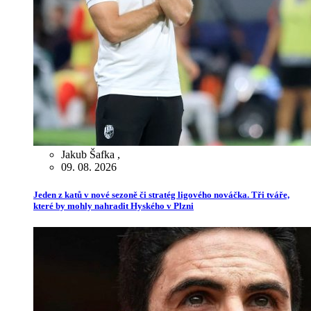
Jakub Šafka
,
09. 08. 2026
Jeden z katů v nové sezoně či stratég ligového nováčka. Tři tváře,
které by mohly nahradit Hyského v Plzni