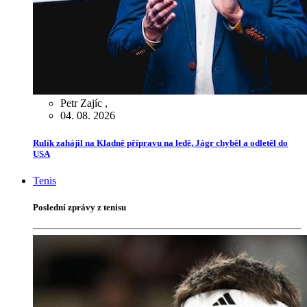
Petr Zajíc
,
04. 08. 2026
Rulík zahájil na Kladně přípravu na ledě, Jágr chyběl a odletěl do
USA
Tenis
Poslední zprávy z tenisu