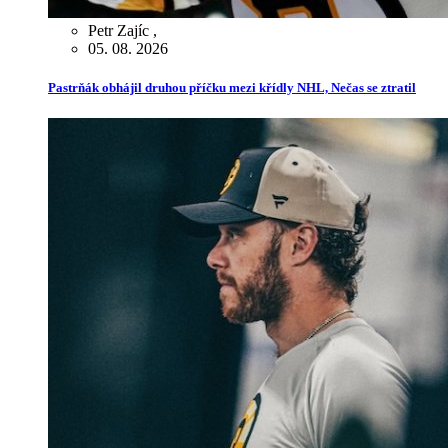
Petr Zajíc
,
05. 08. 2026
Pastrňák obhájil druhou příčku mezi křídly NHL, Nečas se ztratil