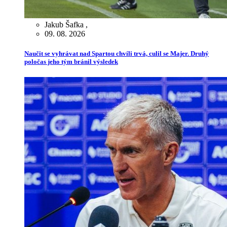
Jakub Šafka
,
09. 08. 2026
Naučit se vyhrávat nad Spartou chvíli trvá, culil se Majer. Druhý
poločas jeho tým bránil výsledek