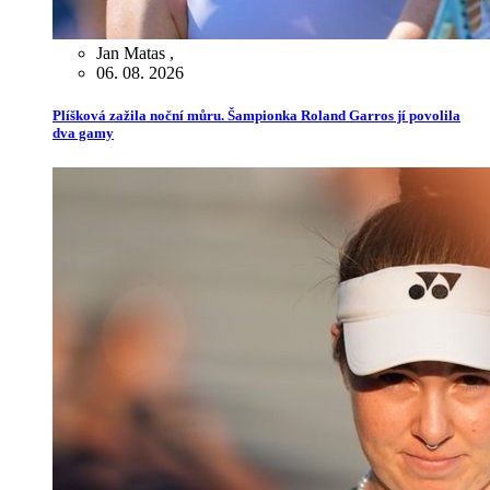
Jan Matas
,
06. 08. 2026
Plíšková zažila noční můru. Šampionka Roland Garros jí povolila
dva gamy