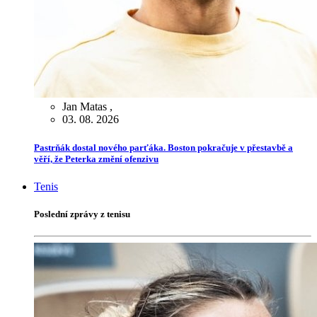
Jan Matas
,
03. 08. 2026
Pastrňák dostal nového parťáka. Boston pokračuje v přestavbě a
věří, že Peterka změní ofenzivu
Tenis
Poslední zprávy z tenisu