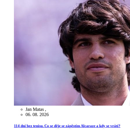
Jan Matas
,
06. 08. 2026
114 dní bez tenisu. Co se děje se zápěstím Alcaraze a kdy se vrátí?