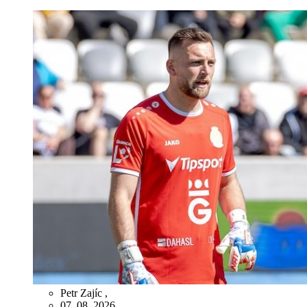
Petr Zajíc
,
07. 08. 2026