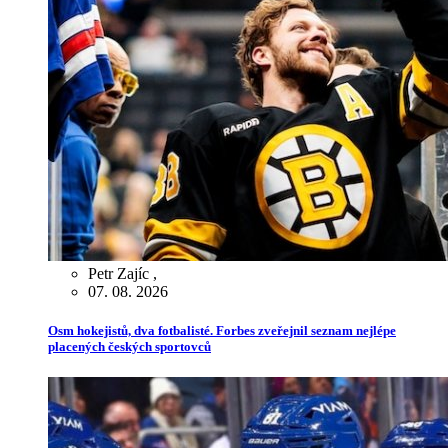
Petr Zajíc
,
07. 08. 2026
Osm hokejistů, dva fotbalisté. Forbes zveřejnil seznam nejlépe
placených českých sportovců