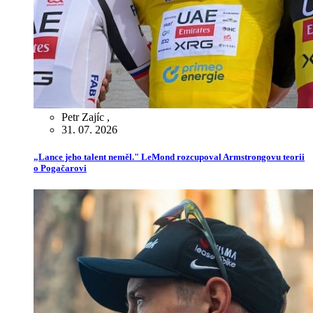
Petr Zajíc
,
31. 07. 2026
„Lance jeho talent neměl." LeMond rozcupoval Armstrongovu teorii
o Pogačarovi