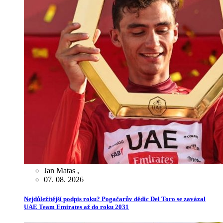
Jan Matas
,
07. 08. 2026
Nejdůležitější podpis roku? Pogačarův dědic Del Toro se zavázal
UAE Team Emirates až do roku 2031