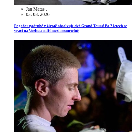
Jan Matas
,
03. 08. 2026
Pogačar podruhé v životě absolvuje dvě Grand Tours! Po 7 letech se
vrací na Vueltu a míří mezi nesmrtelné