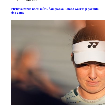
Plíšková zažila noční můru. Šampionka Roland Garros jí povolila
dva gamy