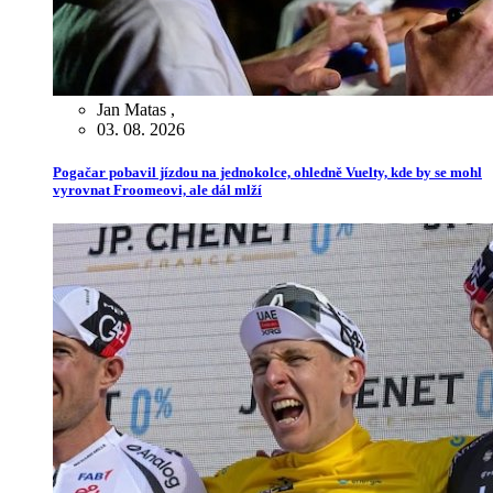
Jan Matas
,
03. 08. 2026
Pogačar pobavil jízdou na jednokolce, ohledně Vuelty, kde by se mohl
vyrovnat Froomeovi, ale dál mlží