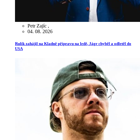
Petr Zajíc
,
04. 08. 2026
Rulík zahájil na Kladně přípravu na ledě, Jágr chyběl a odletěl do
USA