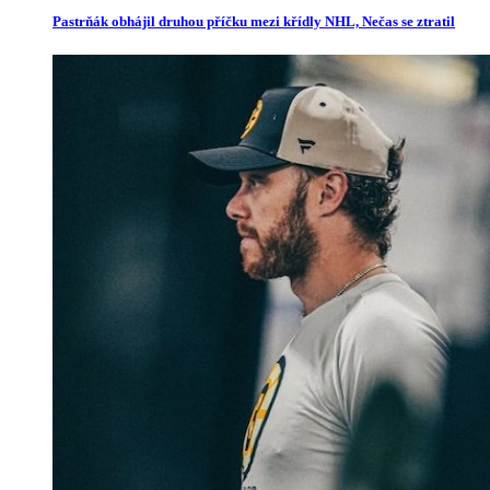
Pastrňák obhájil druhou příčku mezi křídly NHL, Nečas se ztratil