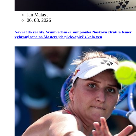
Jan Matas
,
06. 08. 2026
Návrat do reality. Wimbledonská šampionka Nosková ztratila téměř
vyhraný set a na Masters jde překvapivě z kola ven