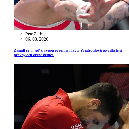
Petr Zajíc
,
06. 08. 2026
Zastali se jí, teď si sypou popel na hlavu. Vondroušová po odhalení
pravdy čelí drsné kritice