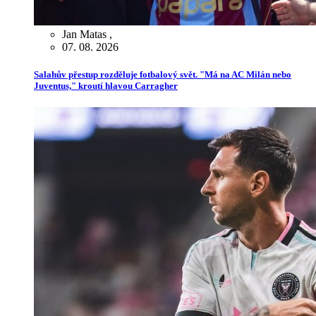
Jan Matas
,
07. 08. 2026
Salahův přestup rozděluje fotbalový svět. "Má na AC Milán nebo
Juventus," kroutí hlavou Carragher