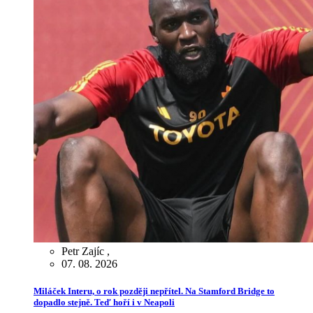
Petr Zajíc
,
07. 08. 2026
Miláček Interu, o rok později nepřítel. Na Stamford Bridge to
dopadlo stejně. Teď hoří i v Neapoli