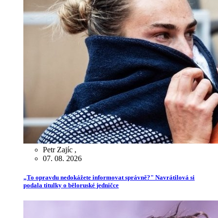
Petr Zajíc
,
07. 08. 2026
„To opravdu nedokážete informovat správně?" Navrátilová si
podala titulky o běloruské jedničce