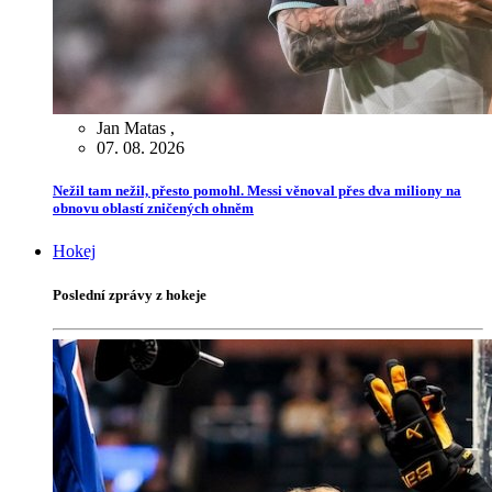
Jan Matas
,
07. 08. 2026
Nežil tam nežil, přesto pomohl. Messi věnoval přes dva miliony na
obnovu oblastí zničených ohněm
Hokej
Poslední zprávy z hokeje