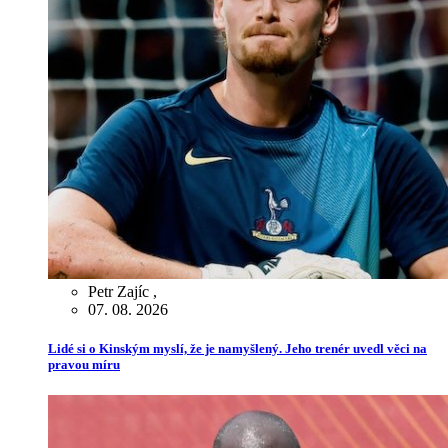
Petr Zajíc
,
07. 08. 2026
Lidé si o Kinským myslí, že je namyšlený. Jeho trenér uvedl věci na
pravou míru