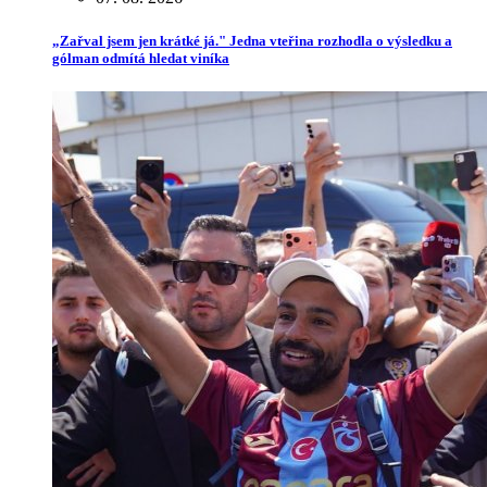
„Zařval jsem jen krátké já." Jedna vteřina rozhodla o výsledku a
gólman odmítá hledat viníka