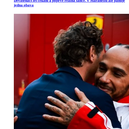
Devatenáct let čekání a poprvé reálná šance. V Maranellu ale panuje
jedna obava