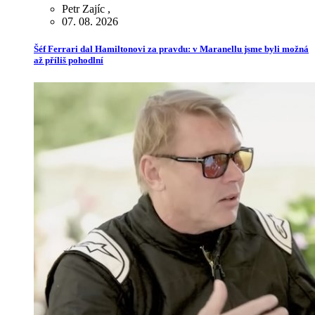
Petr Zajíc
,
07. 08. 2026
Šéf Ferrari dal Hamiltonovi za pravdu: v Maranellu jsme byli možná
až příliš pohodlní