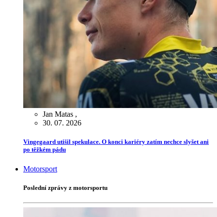
Jan Matas
,
30. 07. 2026
Vingegaard utišil spekulace. O konci kariéry zatím nechce slyšet ani
po těžkém pádu
Motorsport
Poslední zprávy z motorsportu