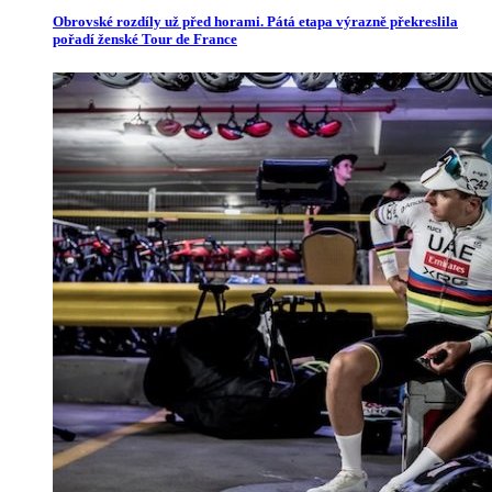
Obrovské rozdíly už před horami. Pátá etapa výrazně překreslila
pořadí ženské Tour de France