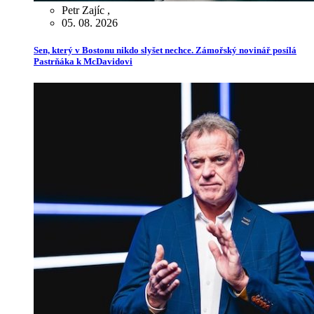
Petr Zajíc
,
05. 08. 2026
Sen, který v Bostonu nikdo slyšet nechce. Zámořský novinář posílá
Pastrňáka k McDavidovi