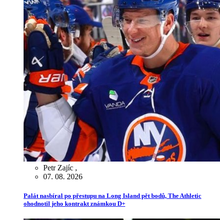
Petr Zajíc
,
07. 08. 2026
Palát nasbíral po přestupu na Long Island pět bodů, The Athletic
ohodnotil jeho kontrakt známkou D+