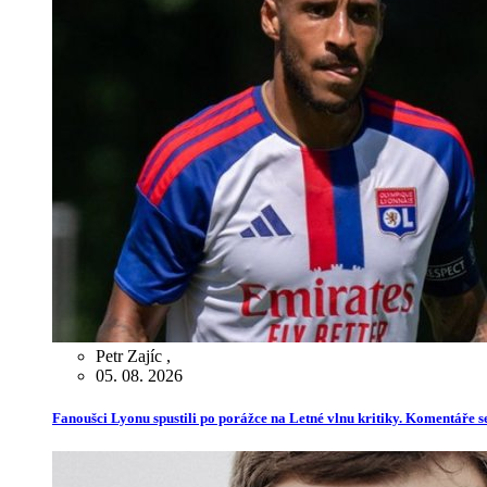
Petr Zajíc
,
05. 08. 2026
Fanoušci Lyonu spustili po porážce na Letné vlnu kritiky. Komentáře s