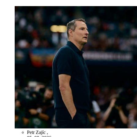
Petr Zajíc
,