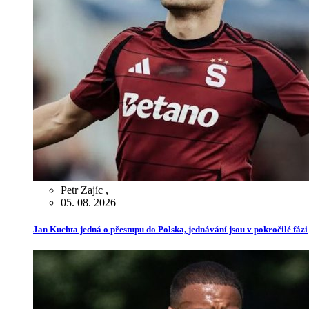
Petr Zajíc
,
05. 08. 2026
Jan Kuchta jedná o přestupu do Polska, jednávání jsou v pokročilé fázi