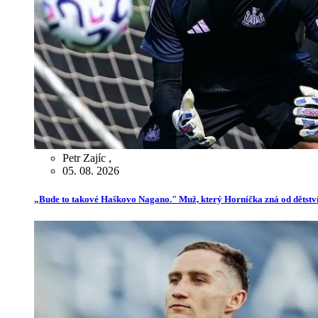
Petr Zajíc
,
05. 08. 2026
„Bude to takové Haškovo Nagano." Muž, který Horníčka zná od dětství,