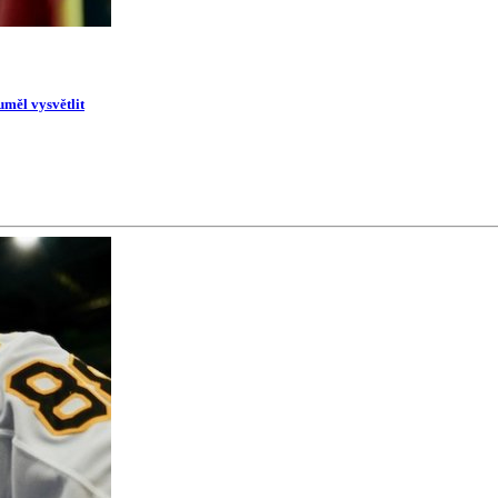
uměl vysvětlit