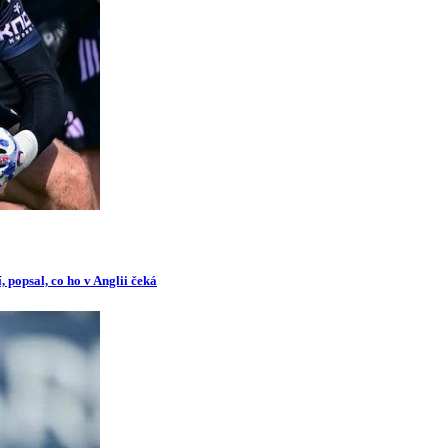
 popsal, co ho v Anglii čeká