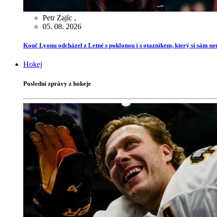
Petr Zajíc
,
05. 08. 2026
Kouč Lyonu odcházel z Letné s poklonou i s otazníkem, který si sám ne
Hokej
Poslední zprávy z hokeje