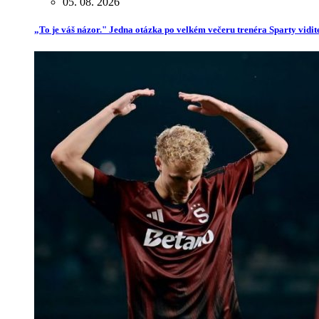
05. 08. 2026
„To je váš názor." Jedna otázka po velkém večeru trenéra Sparty vidit