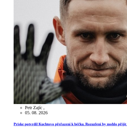
Petr Zajíc
,
05. 08. 2026
Priske potvrdil Kuchtovo přeřazení k béčku. Rozuzlení by mohlo přijít