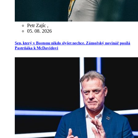
Petr Zajíc
,
05. 08. 2026
Sen, který v Bostonu nikdo slyšet nechce. Zámořský novinář posílá
Pastrňáka k McDavidovi