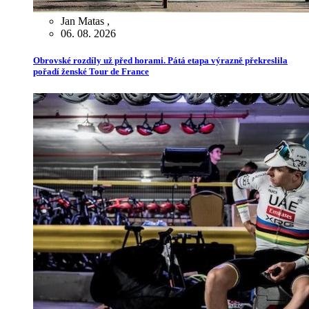
Jan Matas
,
06. 08. 2026
Obrovské rozdíly už před horami. Pátá etapa výrazně překreslila
pořadí ženské Tour de France