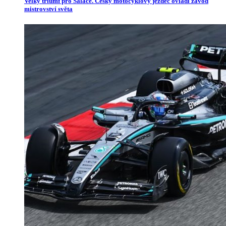
Velký triumf pro Salače. Český motocyklový jezdec ovládl závod
mistrovství světa