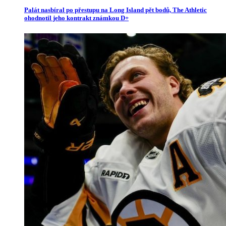
Palát nasbíral po přestupu na Long Island pět bodů, The Athletic
ohodnotil jeho kontrakt známkou D+