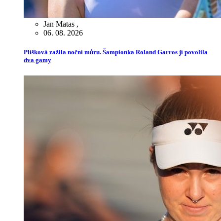
Jan Matas
,
06. 08. 2026
Plíšková zažila noční můru. Šampionka Roland Garros jí povolila
dva gamy