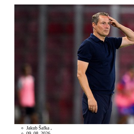
Jakub Šafka
,
09. 08. 2026