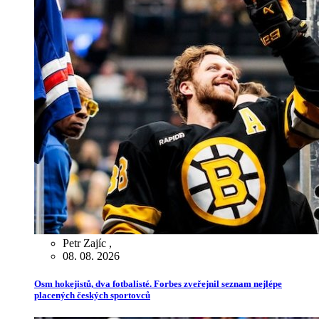
Petr Zajíc
,
08. 08. 2026
Osm hokejistů, dva fotbalisté. Forbes zveřejnil seznam nejlépe
placených českých sportovců