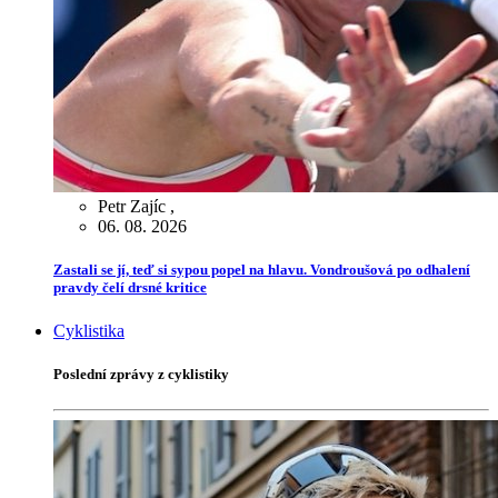
Petr Zajíc
,
06. 08. 2026
Zastali se jí, teď si sypou popel na hlavu. Vondroušová po odhalení
pravdy čelí drsné kritice
Cyklistika
Poslední zprávy z cyklistiky