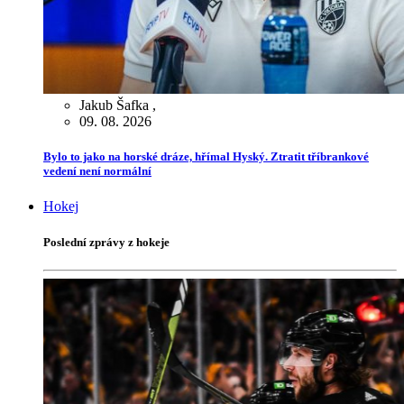
Jakub Šafka
,
09. 08. 2026
Bylo to jako na horské dráze, hřímal Hyský. Ztratit tříbrankové
vedení není normální
Hokej
Poslední zprávy z hokeje