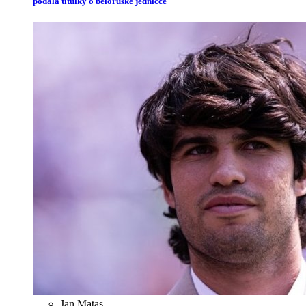
podala titulky o běloruské jedničce
Jan Matas
,