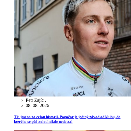
Petr Zajíc
,
08. 08. 2026
Tři jména za celou historii. Pogačar je jediný závod od klubu, do
kterého se půl století nikdo nedostal