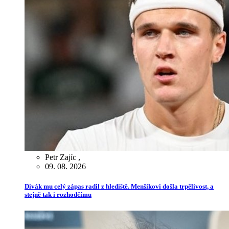
Petr Zajíc
,
09. 08. 2026
Divák mu celý zápas radil z hlediště. Menšíkovi došla trpělivost, a
stejně tak i rozhodčímu