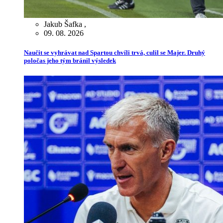
Jakub Šafka
,
09. 08. 2026
Naučit se vyhrávat nad Spartou chvíli trvá, culil se Majer. Druhý
poločas jeho tým bránil výsledek