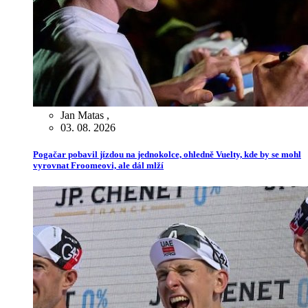
Jan Matas
,
03. 08. 2026
Pogačar pobavil jízdou na jednokolce, ohledně Vuelty, kde by se mohl
vyrovnat Froomeovi, ale dál mlží