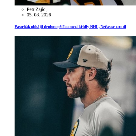
Petr Zajíc
,
05. 08. 2026
Pastrňák obhájil druhou příčku mezi křídly NHL, Nečas se ztratil