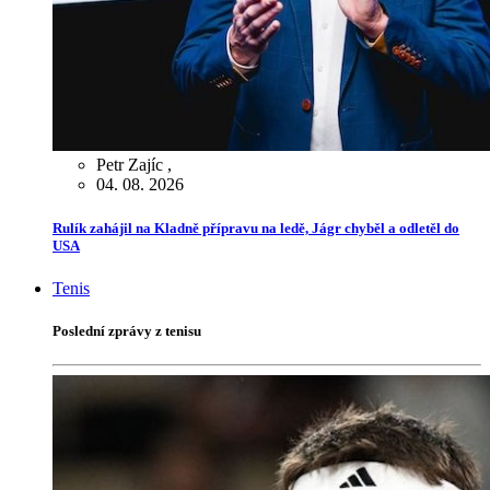
Petr Zajíc
,
04. 08. 2026
Rulík zahájil na Kladně přípravu na ledě, Jágr chyběl a odletěl do
USA
Tenis
Poslední zprávy z tenisu