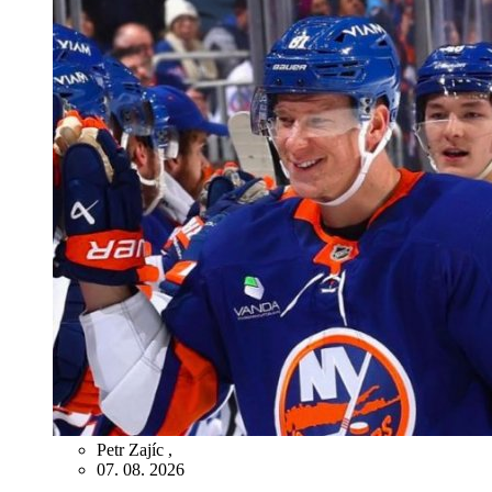
Petr Zajíc
,
07. 08. 2026