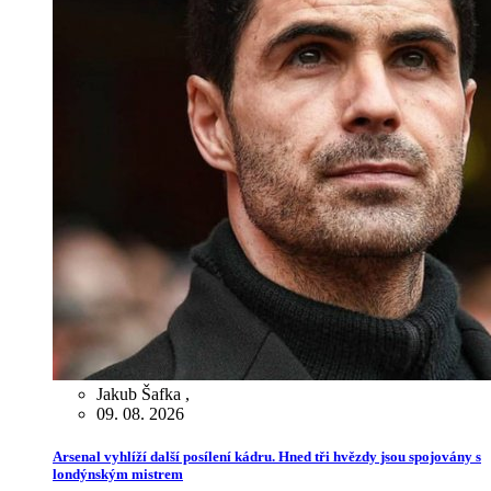
Jakub Šafka
,
09. 08. 2026
Arsenal vyhlíží další posílení kádru. Hned tři hvězdy jsou spojovány s
londýnským mistrem