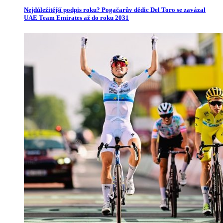
Nejdůležitější podpis roku? Pogačarův dědic Del Toro se zavázal
UAE Team Emirates až do roku 2031