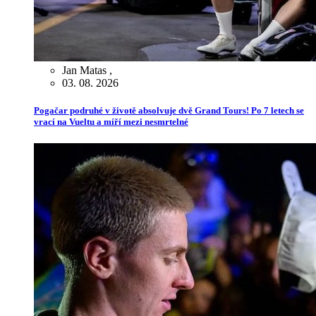
Jan Matas
,
03. 08. 2026
Pogačar podruhé v životě absolvuje dvě Grand Tours! Po 7 letech se
vrací na Vueltu a míří mezi nesmrtelné