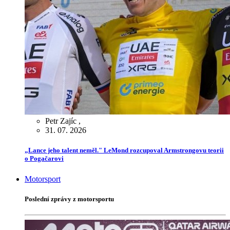
Petr Zajíc
,
31. 07. 2026
„Lance jeho talent neměl." LeMond rozcupoval Armstrongovu teorii
o Pogačarovi
Motorsport
Poslední zprávy z motorsportu