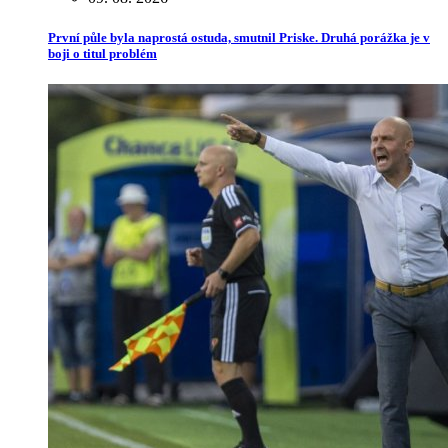
První půle byla naprostá ostuda, smutnil Priske. Druhá porážka je v
boji o titul problém