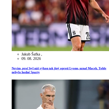
Jakub Šafka
,
09. 08. 2026
Nevím, proč byl náš výkon tak jiný oproti Lyonu, uznal Macek. Tohle
nebylo hodné Sparty