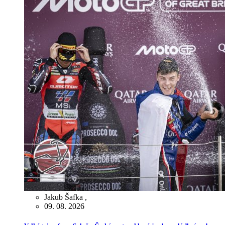
Jakub Šafka
,
09. 08. 2026