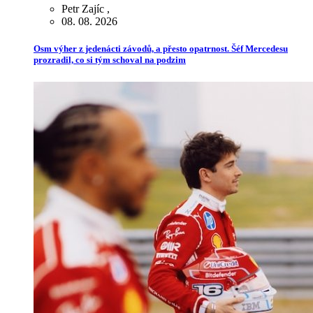
Petr Zajíc
,
08. 08. 2026
Osm výher z jedenácti závodů, a přesto opatrnost. Šéf Mercedesu
prozradil, co si tým schoval na podzim