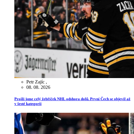
Petr Zajíc
,
08. 08. 2026
Prošli jsme celý žebříček NHL odshora dolů. První Čech se objevil až
v šesté kategorii