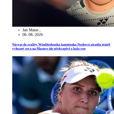
Jan Matas
,
06. 08. 2026
Návrat do reality. Wimbledonská šampionka Nosková ztratila téměř
vyhraný set a na Masters jde překvapivě z kola ven