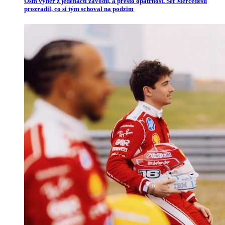
Osm výher z jedenácti závodů, a přesto opatrnost. Šéf Mercedesu
prozradil, co si tým schoval na podzim