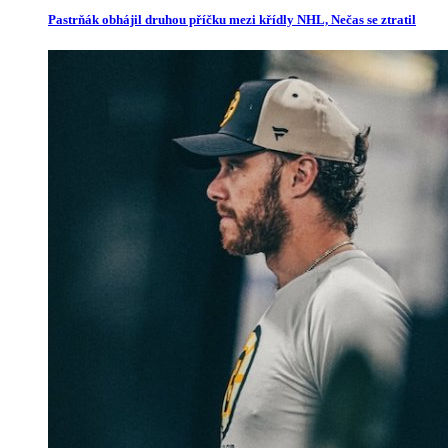
Pastrňák obhájil druhou příčku mezi křídly NHL, Nečas se ztratil