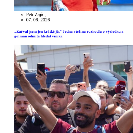
Petr Zajíc
,
07. 08. 2026
„Zařval jsem jen krátké já." Jedna vteřina rozhodla o výsledku a
gólman odmítá hledat viníka