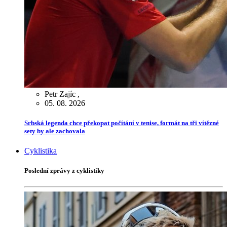
Petr Zajíc
,
05. 08. 2026
Srbská legenda chce překopat počítání v tenise, formát na tři vítězné
sety by ale zachovala
Cyklistika
Poslední zprávy z cyklistiky