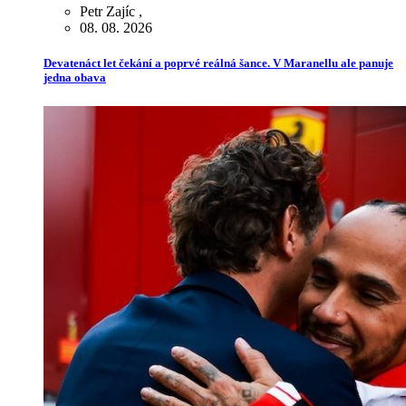
Petr Zajíc
,
08. 08. 2026
Devatenáct let čekání a poprvé reálná šance. V Maranellu ale panuje
jedna obava