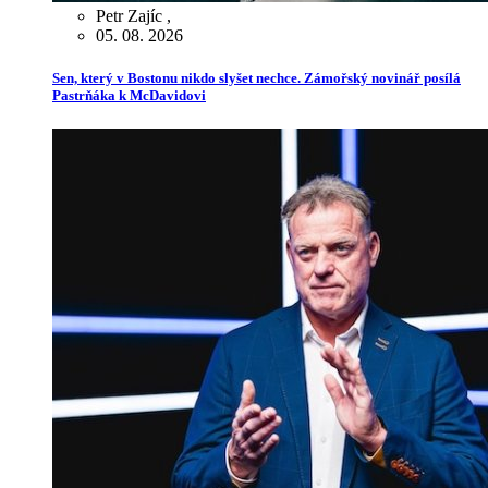
Petr Zajíc
,
05. 08. 2026
Sen, který v Bostonu nikdo slyšet nechce. Zámořský novinář posílá
Pastrňáka k McDavidovi