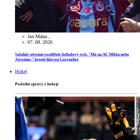
Jan Matas
,
07. 08. 2026
Salahův přestup rozděluje fotbalový svět. "Má na AC Milán nebo
Juventus," kroutí hlavou Carragher
Hokej
Poslední zprávy z hokeje