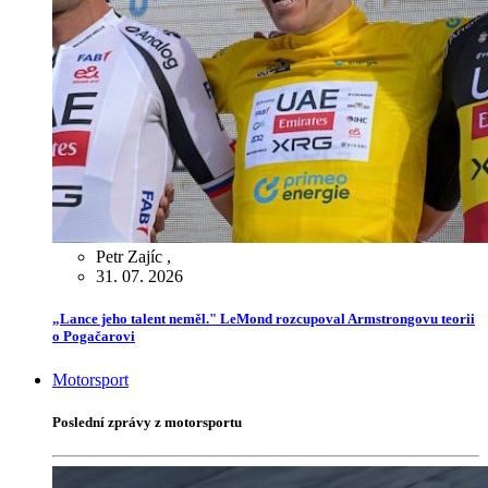
Petr Zajíc
,
31. 07. 2026
„Lance jeho talent neměl." LeMond rozcupoval Armstrongovu teorii
o Pogačarovi
Motorsport
Poslední zprávy z motorsportu