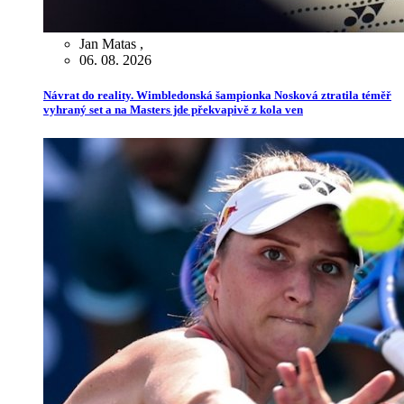
Jan Matas
,
06. 08. 2026
Návrat do reality. Wimbledonská šampionka Nosková ztratila téměř
vyhraný set a na Masters jde překvapivě z kola ven