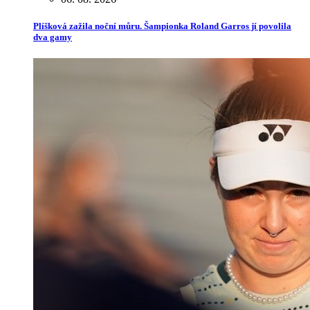
Plíšková zažila noční můru. Šampionka Roland Garros jí povolila
dva gamy