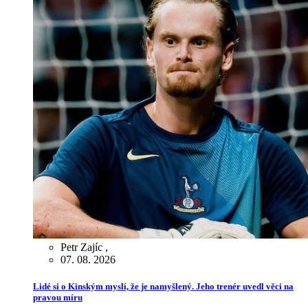
Petr Zajíc
,
07. 08. 2026
Lidé si o Kinským myslí, že je namyšlený. Jeho trenér uvedl věci na
pravou míru