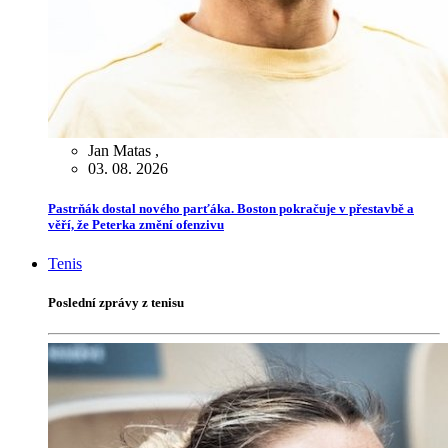
Jan Matas
,
03. 08. 2026
Pastrňák dostal nového parťáka. Boston pokračuje v přestavbě a
věří, že Peterka změní ofenzivu
Tenis
Poslední zprávy z tenisu