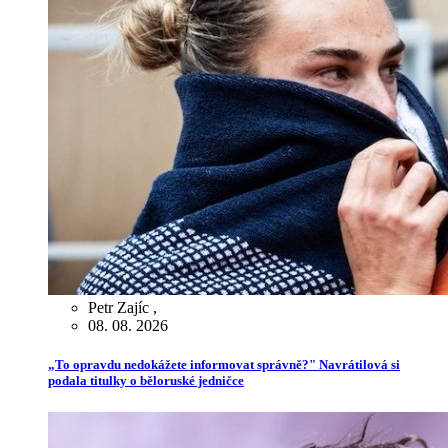
Petr Zajíc
,
08. 08. 2026
„To opravdu nedokážete informovat správně?" Navrátilová si
podala titulky o běloruské jedničce