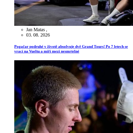
Jan Matas
,
03. 08. 2026
Pogačar podruhé v životě absolvuje dvě Grand Tours! Po 7 letech se
vrací na Vueltu a míří mezi nesmrtelné