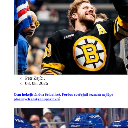
Petr Zajíc
,
08. 08. 2026
Osm hokejistů, dva fotbalisté. Forbes zveřejnil seznam nejlépe
placených českých sportovců