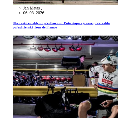
Jan Matas
,
06. 08. 2026
Obrovské rozdíly už před horami. Pátá etapa výrazně překreslila
pořadí ženské Tour de France