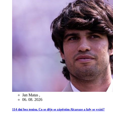
Jan Matas
,
06. 08. 2026
114 dní bez tenisu. Co se děje se zápěstím Alcaraze a kdy se vrátí?