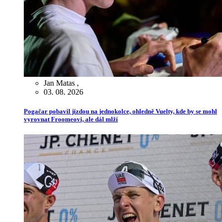
Jan Matas
,
03. 08. 2026
Pogačar pobavil jízdou na jednokolce, ohledně Vuelty, kde by se mohl
vyrovnat Froomeovi, ale dál mlží