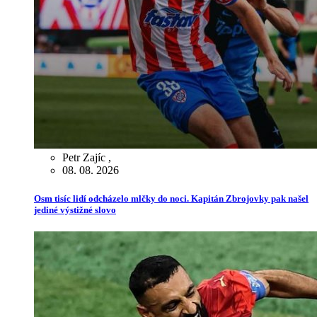
Petr Zajíc
,
08. 08. 2026
Osm tisíc lidí odcházelo mlčky do noci. Kapitán Zbrojovky pak našel
jediné výstižné slovo