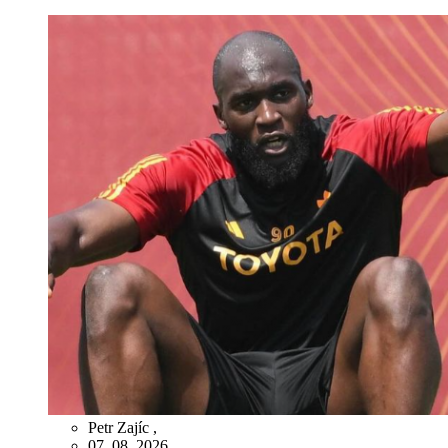
Petr Zajíc
,
07. 08. 2026