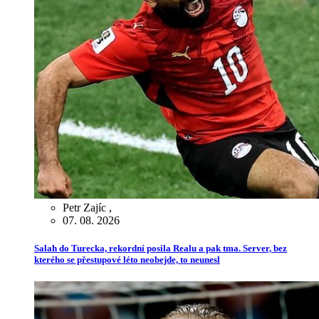
Petr Zajíc
,
07. 08. 2026
Salah do Turecka, rekordní posila Realu a pak tma. Server, bez
kterého se přestupové léto neobejde, to neunesl