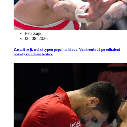
Petr Zajíc
,
06. 08. 2026
Zastali se jí, teď si sypou popel na hlavu. Vondroušová po odhalení
pravdy čelí drsné kritice