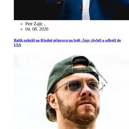
Petr Zajíc
,
04. 08. 2026
Rulík zahájil na Kladně přípravu na ledě, Jágr chyběl a odletěl do
USA