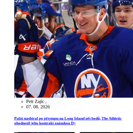
Petr Zajíc
,
07. 08. 2026
Palát nasbíral po přestupu na Long Island pět bodů, The Athletic
ohodnotil jeho kontrakt známkou D+