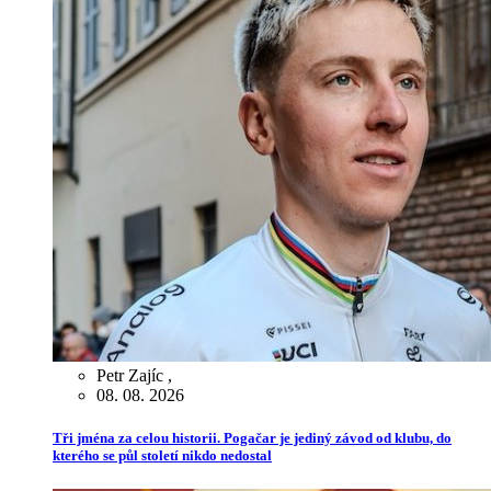
Petr Zajíc
,
08. 08. 2026
Tři jména za celou historii. Pogačar je jediný závod od klubu, do
kterého se půl století nikdo nedostal