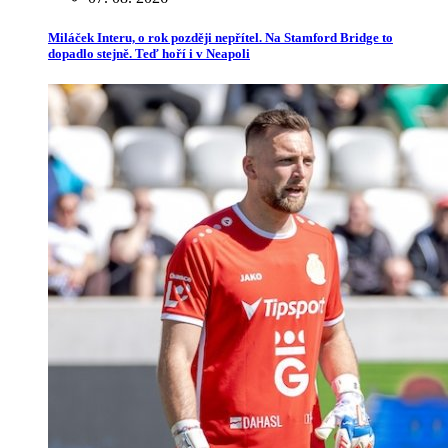
Miláček Interu, o rok později nepřítel. Na Stamford Bridge to
dopadlo stejně. Teď hoří i v Neapoli