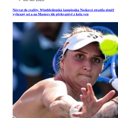
Návrat do reality. Wimbledonská šampionka Nosková ztratila téměř
vyhraný set a na Masters jde překvapivě z kola ven