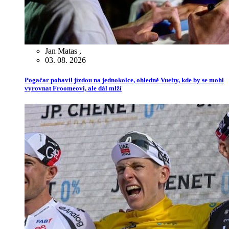
Jan Matas
,
03. 08. 2026
Pogačar pobavil jízdou na jednokolce, ohledně Vuelty, kde by se mohl
vyrovnat Froomeovi, ale dál mlží