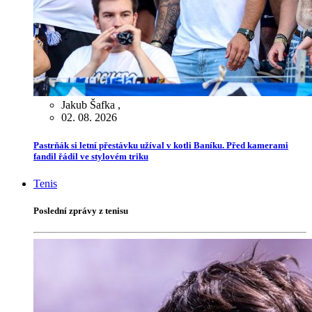
Jakub Šafka
,
02. 08. 2026
Pastrňák si letní přestávku užíval v kotli Baníku. Před kamerami
fandil řádil ve stylovém triku
Tenis
Poslední zprávy z tenisu