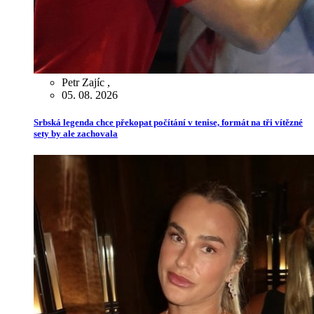
Petr Zajíc
,
05. 08. 2026
Srbská legenda chce překopat počítání v tenise, formát na tři vítězné
sety by ale zachovala