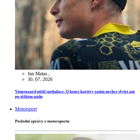
Jan Matas
,
30. 07. 2026
Vingegaard utišil spekulace. O konci kariéry zatím nechce slyšet ani
po těžkém pádu
Motorsport
Poslední zprávy z motorsportu