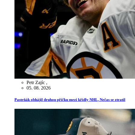
Petr Zajíc
,
05. 08. 2026
Pastrňák obhájil druhou příčku mezi křídly NHL, Nečas se ztratil