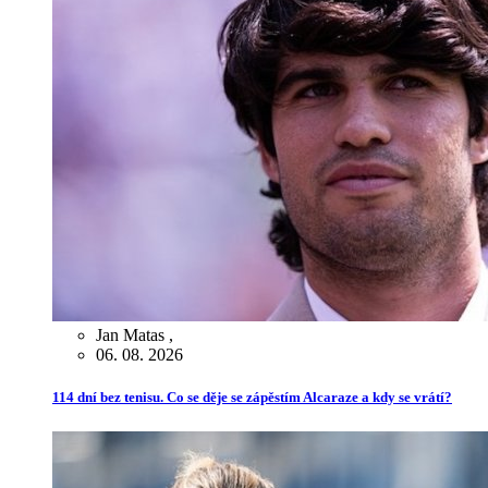
Jan Matas
,
06. 08. 2026
114 dní bez tenisu. Co se děje se zápěstím Alcaraze a kdy se vrátí?