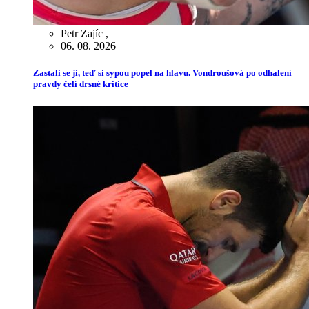
Petr Zajíc
,
06. 08. 2026
Zastali se jí, teď si sypou popel na hlavu. Vondroušová po odhalení
pravdy čelí drsné kritice