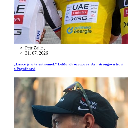
Petr Zajíc
,
31. 07. 2026
„Lance jeho talent neměl." LeMond rozcupoval Armstrongovu teorii
o Pogačarovi