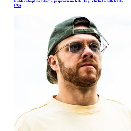
Rulík zahájil na Kladně přípravu na ledě, Jágr chyběl a odletěl do
USA