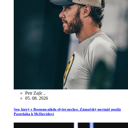
Petr Zajíc
,
05. 08. 2026
Sen, který v Bostonu nikdo slyšet nechce. Zámořský novinář posílá
Pastrňáka k McDavidovi