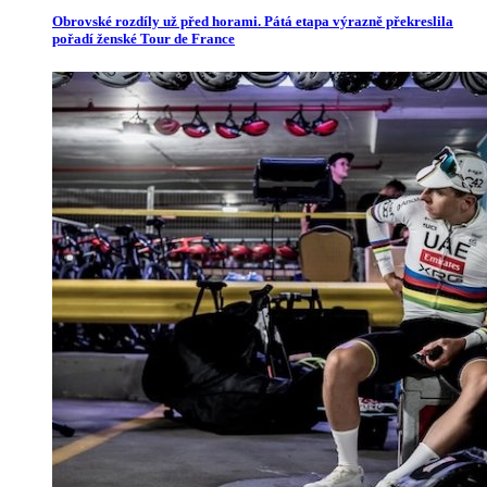
Obrovské rozdíly už před horami. Pátá etapa výrazně překreslila
pořadí ženské Tour de France