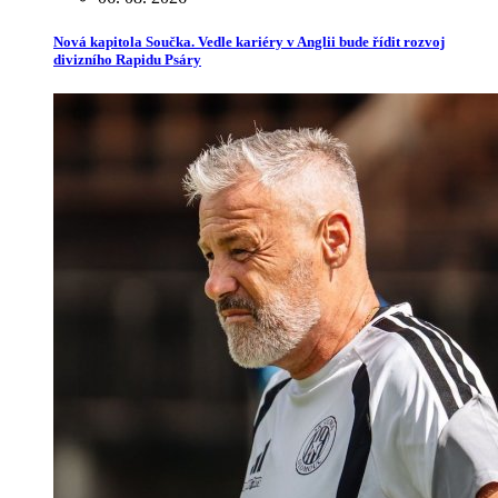
Nová kapitola Součka. Vedle kariéry v Anglii bude řídit rozvoj
divizního Rapidu Psáry