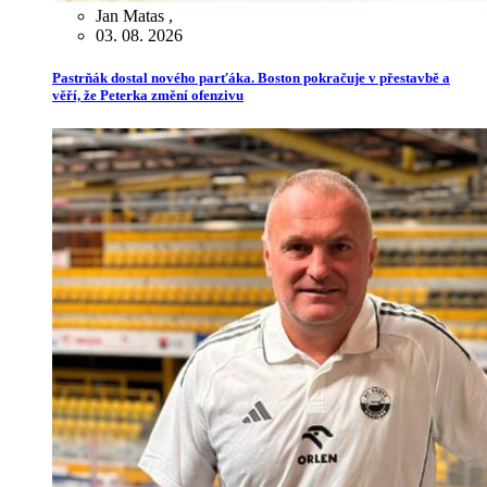
Jan Matas
,
03. 08. 2026
Pastrňák dostal nového parťáka. Boston pokračuje v přestavbě a
věří, že Peterka změní ofenzivu