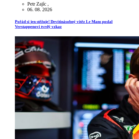
Petr Zajíc
,
06. 08. 2026
Pořád si jen stěžuje! Devítinásobný vítěz Le Mans poslal
Verstappenovi tvrdý vzkaz