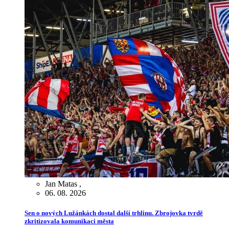
Jan Matas
,
06. 08. 2026
Sen o nových Lužánkách dostal další trhlinu. Zbrojovka tvrdě
zkritizovala komunikaci města