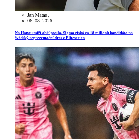
Jan Matas
,
06. 08. 2026
Na Hanou míří obří posila. Sigma získá za 18 milionů kandidáta na
švédský reprezentační dres z Eliteserien