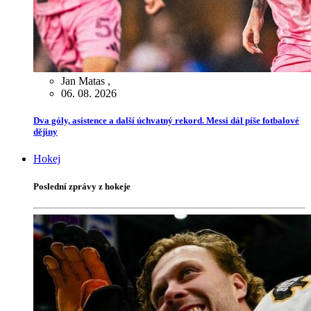
Jan Matas
,
06. 08. 2026
Dva góly, asistence a další úchvatný rekord. Messi dál píše fotbalové
dějiny
Hokej
Poslední zprávy z hokeje