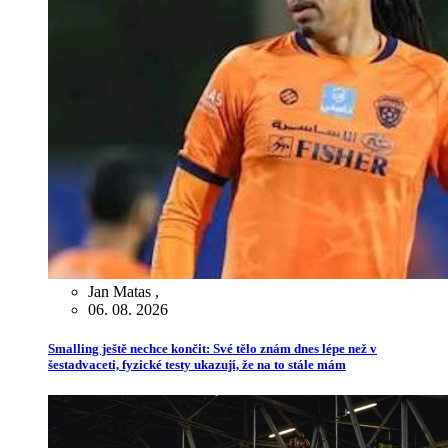
Jan Matas
,
06. 08. 2026
Smalling ještě nechce končit: Své tělo znám dnes lépe než v
šestadvaceti, fyzické testy ukazují, že na to stále mám