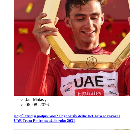
Jan Matas
,
06. 08. 2026
Nejdůležitější podpis roku? Pogačarův dědic Del Toro se zavázal
UAE Team Emirates až do roku 2031