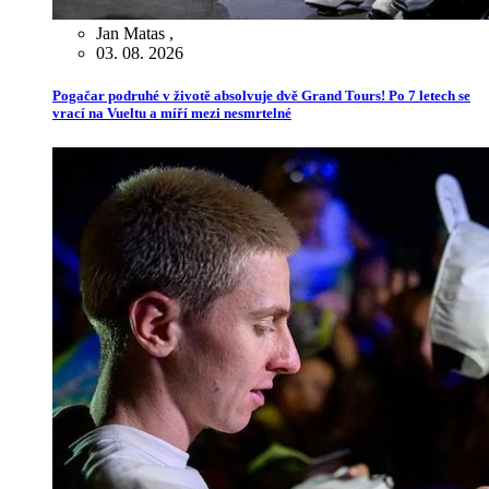
Jan Matas
,
03. 08. 2026
Pogačar podruhé v životě absolvuje dvě Grand Tours! Po 7 letech se
vrací na Vueltu a míří mezi nesmrtelné