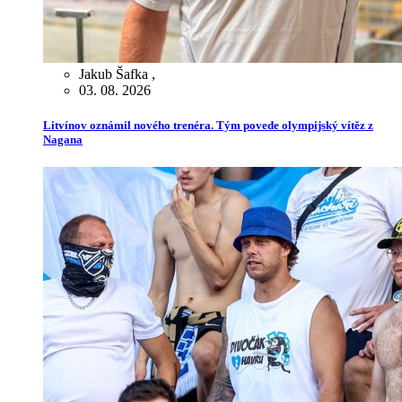
Jakub Šafka
,
03. 08. 2026
Litvínov oznámil nového trenéra. Tým povede olympijský vítěz z
Nagana