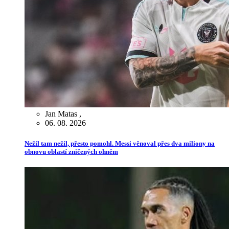
Jan Matas
,
06. 08. 2026
Nežil tam nežil, přesto pomohl. Messi věnoval přes dva miliony na
obnovu oblastí zničených ohněm