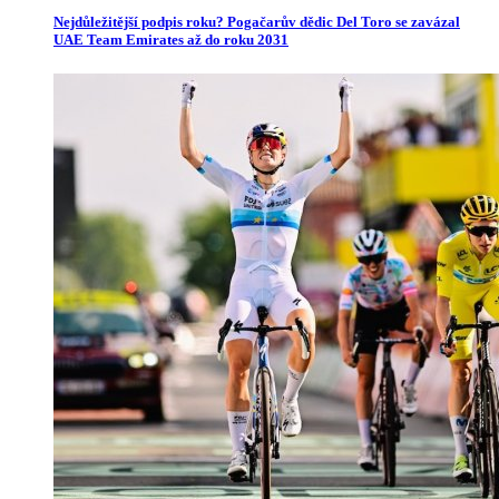
Nejdůležitější podpis roku? Pogačarův dědic Del Toro se zavázal
UAE Team Emirates až do roku 2031