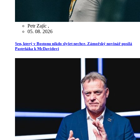
Petr Zajíc
,
05. 08. 2026
Sen, který v Bostonu nikdo slyšet nechce. Zámořský novinář posílá
Pastrňáka k McDavidovi