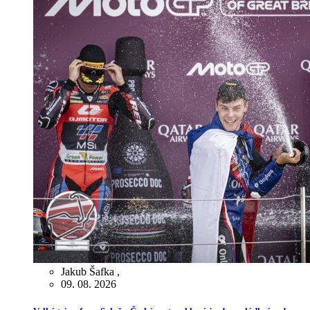
Jakub Šafka
,
09. 08. 2026