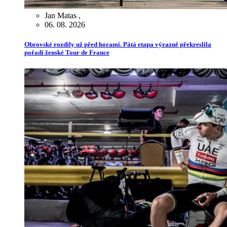
Jan Matas
,
06. 08. 2026
Obrovské rozdíly už před horami. Pátá etapa výrazně překreslila
pořadí ženské Tour de France