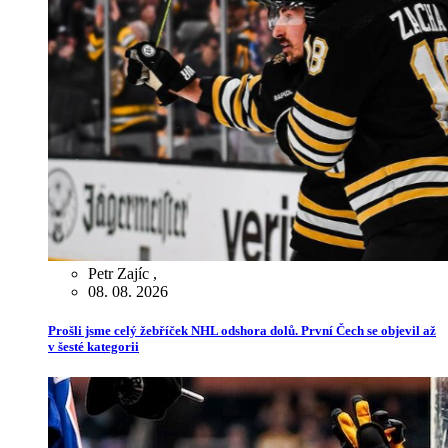
Petr Zajíc
,
08. 08. 2026
Prošli jsme celý žebříček NHL odshora dolů. První Čech se objevil až
v šesté kategorii