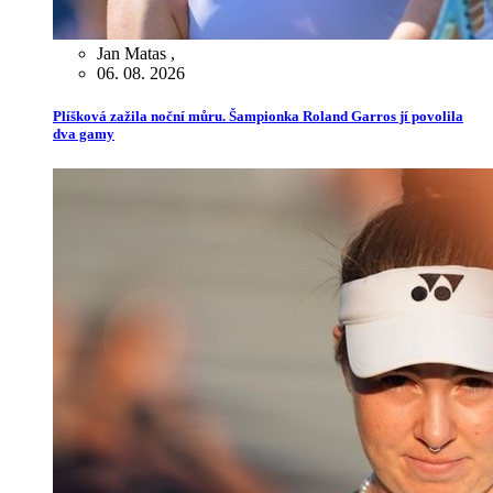
Jan Matas
,
06. 08. 2026
Plíšková zažila noční můru. Šampionka Roland Garros jí povolila
dva gamy