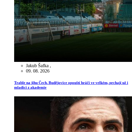
Jakub Šafka
,
09. 08. 2026
Trable na jihu Čech. Budějovice opouští hráči ve velkém, prchají už i
mladíci z akademie