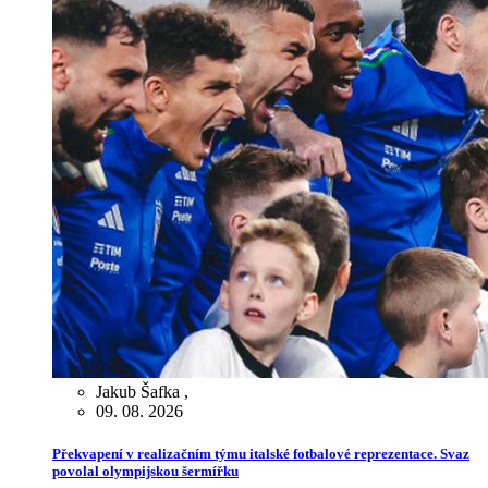
Jakub Šafka
,
09. 08. 2026
Překvapení v realizačním týmu italské fotbalové reprezentace. Svaz
povolal olympijskou šermířku