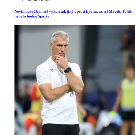
Nevím, proč byl náš výkon tak jiný oproti Lyonu, uznal Macek. Tohle
nebylo hodné Sparty