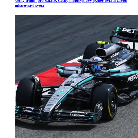
Velký triumf pro Salače. Český motocyklový jezdec ovládl závod
mistrovství světa