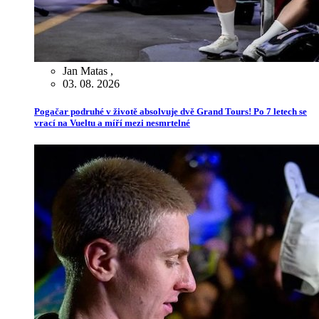
Jan Matas
,
03. 08. 2026
Pogačar podruhé v životě absolvuje dvě Grand Tours! Po 7 letech se
vrací na Vueltu a míří mezi nesmrtelné