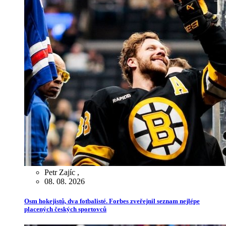
Petr Zajíc
,
08. 08. 2026
Osm hokejistů, dva fotbalisté. Forbes zveřejnil seznam nejlépe
placených českých sportovců