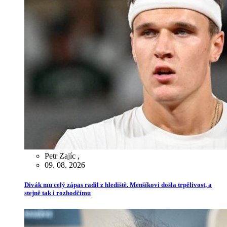
Petr Zajíc
,
09. 08. 2026
Divák mu celý zápas radil z hlediště. Menšíkovi došla trpělivost, a
stejně tak i rozhodčímu