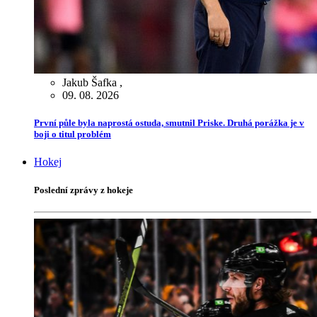
Jakub Šafka
,
09. 08. 2026
První půle byla naprostá ostuda, smutnil Priske. Druhá porážka je v
boji o titul problém
Hokej
Poslední zprávy z hokeje