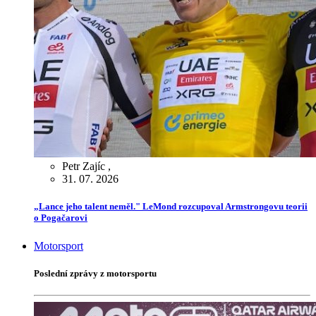
Petr Zajíc
,
31. 07. 2026
„Lance jeho talent neměl." LeMond rozcupoval Armstrongovu teorii
o Pogačarovi
Motorsport
Poslední zprávy z motorsportu