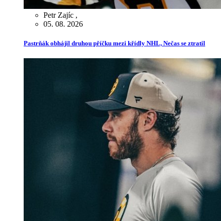
Petr Zajíc
,
05. 08. 2026
Pastrňák obhájil druhou příčku mezi křídly NHL, Nečas se ztratil