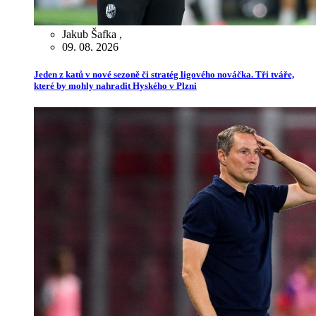
Jakub Šafka
,
09. 08. 2026
Jeden z katů v nové sezoně či stratég ligového nováčka. Tři tváře,
které by mohly nahradit Hyského v Plzni