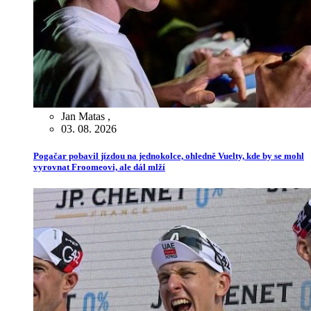
Jan Matas
,
03. 08. 2026
Pogačar pobavil jízdou na jednokolce, ohledně Vuelty, kde by se mohl
vyrovnat Froomeovi, ale dál mlží