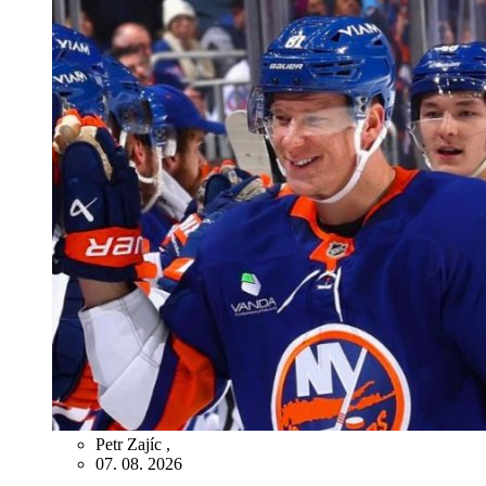
Petr Zajíc
,
07. 08. 2026