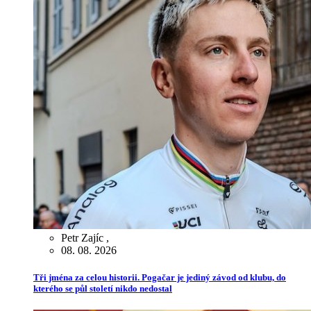
Petr Zajíc
,
08. 08. 2026
Tři jména za celou historii. Pogačar je jediný závod od klubu, do
kterého se půl století nikdo nedostal