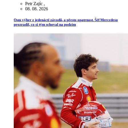
Petr Zajíc
,
08. 08. 2026
Osm výher z jedenácti závodů, a přesto opatrnost. Šéf Mercedesu
prozradil, co si tým schoval na podzim