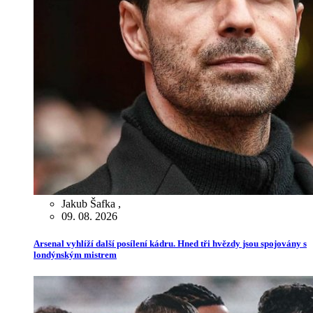
Jakub Šafka
,
09. 08. 2026
Arsenal vyhlíží další posílení kádru. Hned tři hvězdy jsou spojovány s
londýnským mistrem