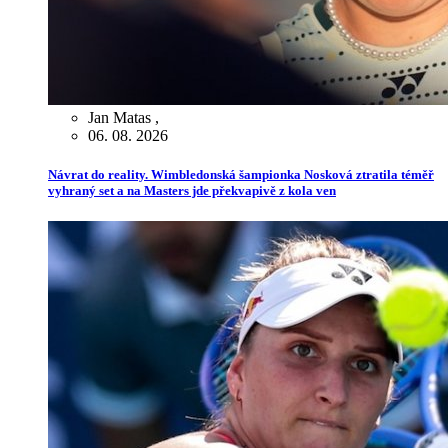
Jan Matas
,
06. 08. 2026
Návrat do reality. Wimbledonská šampionka Nosková ztratila téměř
vyhraný set a na Masters jde překvapivě z kola ven