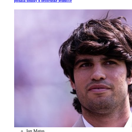
podala titulky o běloruské jedničce
Jan Matas
,