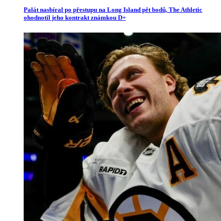
Palát nasbíral po přestupu na Long Island pět bodů, The Athletic
ohodnotil jeho kontrakt známkou D+