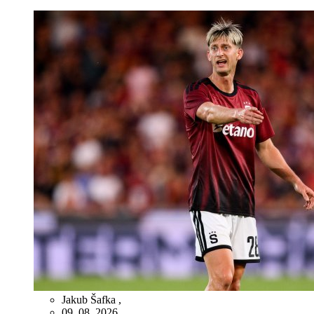
Jakub Šafka
,
09. 08. 2026