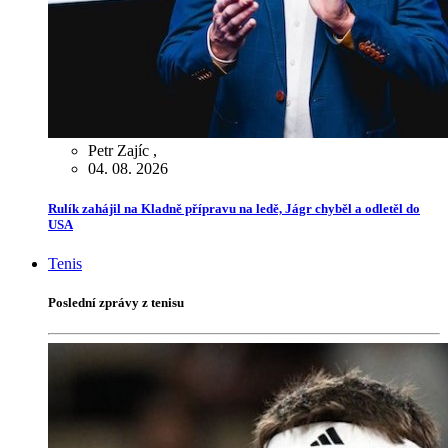
Petr Zajíc
,
04. 08. 2026
Rulík zahájil na Kladně přípravu na ledě, Jágr chyběl a odletěl do
USA
Tenis
Poslední zprávy z tenisu