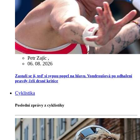
Petr Zajíc
,
06. 08. 2026
Zastali se jí, teď si sypou popel na hlavu. Vondroušová po odhalení
pravdy čelí drsné kritice
Cyklistika
Poslední zprávy z cyklistiky