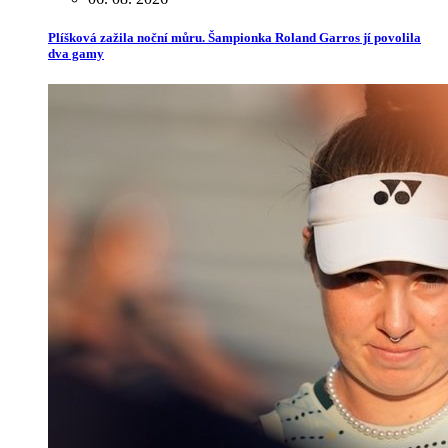
Plíšková zažila noční můru. Šampionka Roland Garros jí povolila
dva gamy