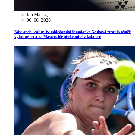
Jan Matas
,
06. 08. 2026
Návrat do reality. Wimbledonská šampionka Nosková ztratila téměř
vyhraný set a na Masters jde překvapivě z kola ven