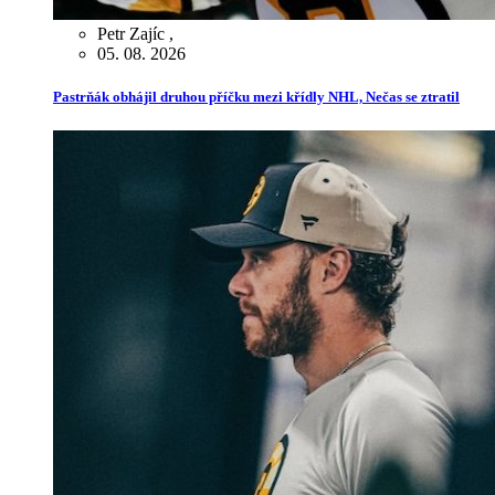
Petr Zajíc
,
05. 08. 2026
Pastrňák obhájil druhou příčku mezi křídly NHL, Nečas se ztratil