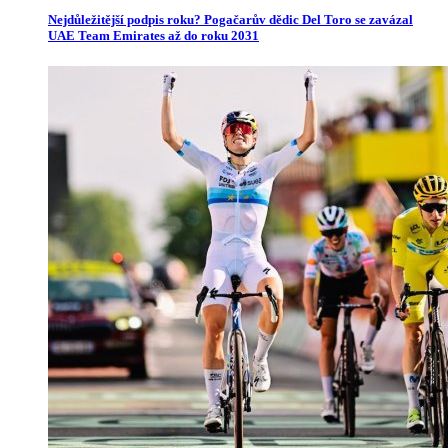
Nejdůležitější podpis roku? Pogačarův dědic Del Toro se zavázal
UAE Team Emirates až do roku 2031