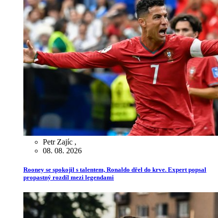
Petr Zajíc
,
08. 08. 2026
Rooney se spokojil s talentem, Ronaldo dřel do krve. Expert popsal
propastný rozdíl mezi legendami