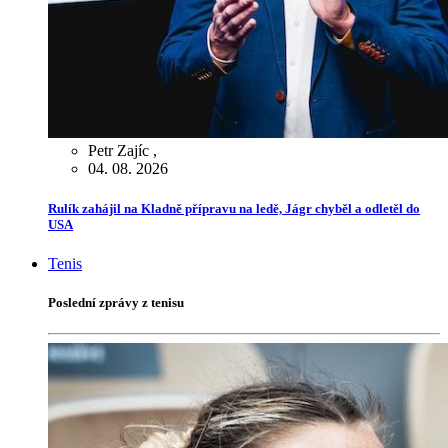
Petr Zajíc
,
04. 08. 2026
Rulík zahájil na Kladně přípravu na ledě, Jágr chyběl a odletěl do
USA
Tenis
Poslední zprávy z tenisu