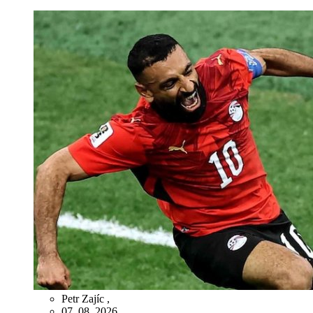
Petr Zajíc
,
07. 08. 2026