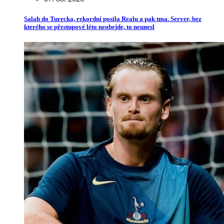
Salah do Turecka, rekordní posila Realu a pak tma. Server, bez
kterého se přestupové léto neobejde, to neunesl