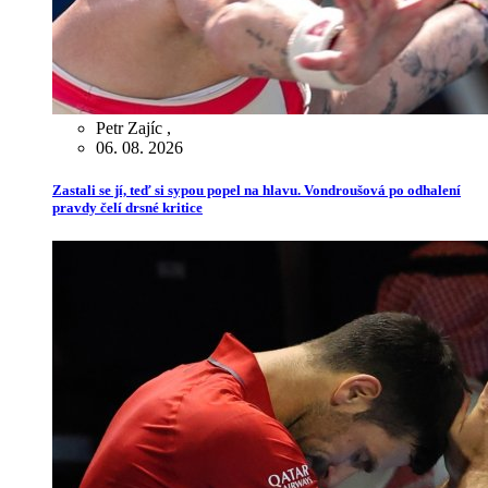
Petr Zajíc
,
06. 08. 2026
Zastali se jí, teď si sypou popel na hlavu. Vondroušová po odhalení
pravdy čelí drsné kritice