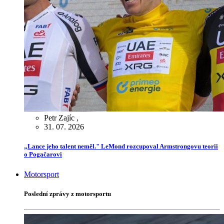
Petr Zajíc
,
31. 07. 2026
„Lance jeho talent neměl." LeMond rozcupoval Armstrongovu teorii
o Pogačarovi
Motorsport
Poslední zprávy z motorsportu