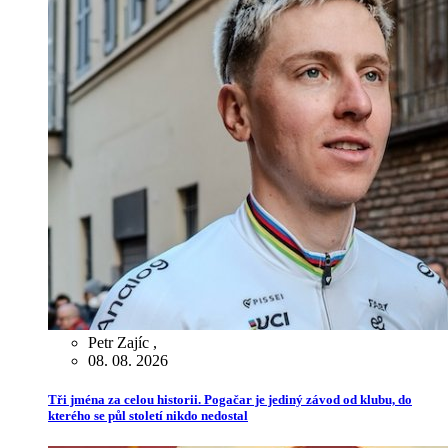
Petr Zajíc
,
08. 08. 2026
Tři jména za celou historii. Pogačar je jediný závod od klubu, do
kterého se půl století nikdo nedostal