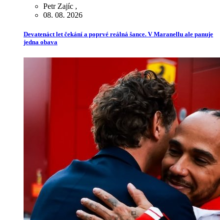
Petr Zajíc
,
08. 08. 2026
Devatenáct let čekání a poprvé reálná šance. V Maranellu ale panuje
jedna obava