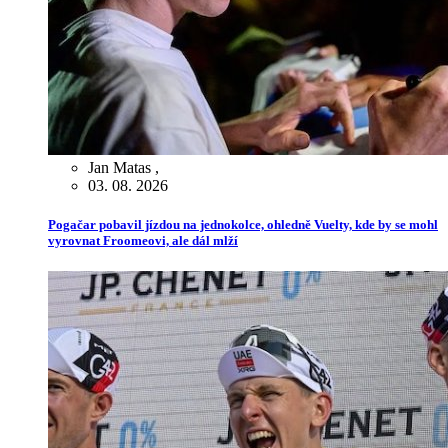
Jan Matas
,
03. 08. 2026
Pogačar pobavil jízdou na jednokolce, ohledně Vuelty, kde by se mohl
vyrovnat Froomeovi, ale dál mlží