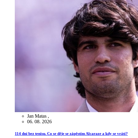
Jan Matas
,
06. 08. 2026
114 dní bez tenisu. Co se děje se zápěstím Alcaraze a kdy se vrátí?