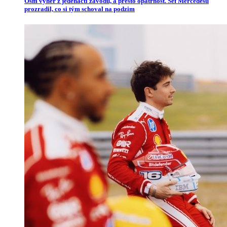
Osm výher z jedenácti závodů, a přesto opatrnost. Šéf Mercedesu
prozradil, co si tým schoval na podzim