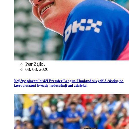
Petr Zajíc
,
08. 08. 2026
Nejlépe placení hráči Premier League. Haaland si vydělá částku, na
kterou ostatní hvězdy nedosahují ani zdaleka