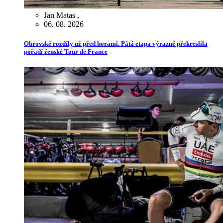
Jan Matas
,
06. 08. 2026
Obrovské rozdíly už před horami. Pátá etapa výrazně překreslila
pořadí ženské Tour de France