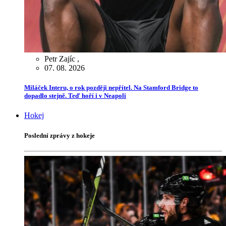
Petr Zajíc
,
07. 08. 2026
Miláček Interu, o rok později nepřítel. Na Stamford Bridge to
dopadlo stejně. Teď hoří i v Neapoli
Hokej
Poslední zprávy z hokeje