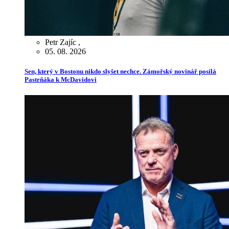
Petr Zajíc
,
05. 08. 2026
Sen, který v Bostonu nikdo slyšet nechce. Zámořský novinář posílá
Pastrňáka k McDavidovi