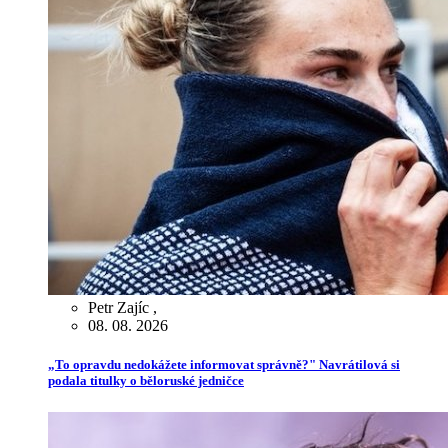
Petr Zajíc
,
08. 08. 2026
„To opravdu nedokážete informovat správně?" Navrátilová si
podala titulky o běloruské jedničce