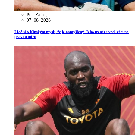
Petr Zajíc
,
07. 08. 2026
Lidé si o Kinským myslí, že je namyšlený. Jeho trenér uvedl věci na
pravou míru