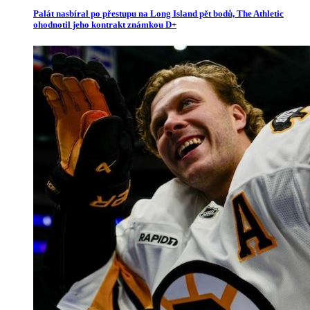
Palát nasbíral po přestupu na Long Island pět bodů, The Athletic
ohodnotil jeho kontrakt známkou D+