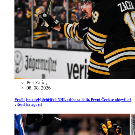
Petr Zajíc
,
08. 08. 2026
Prošli jsme celý žebříček NHL odshora dolů. První Čech se objevil až
v šesté kategorii