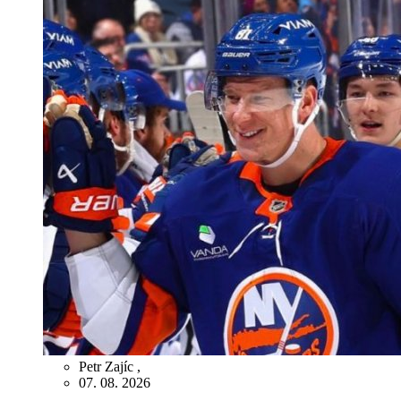
Petr Zajíc
,
07. 08. 2026