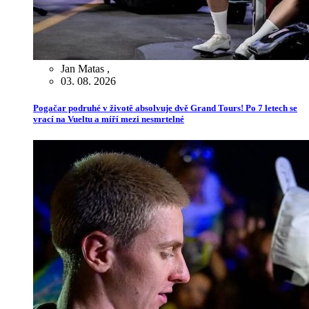
Jan Matas
,
03. 08. 2026
Pogačar podruhé v životě absolvuje dvě Grand Tours! Po 7 letech se
vrací na Vueltu a míří mezi nesmrtelné