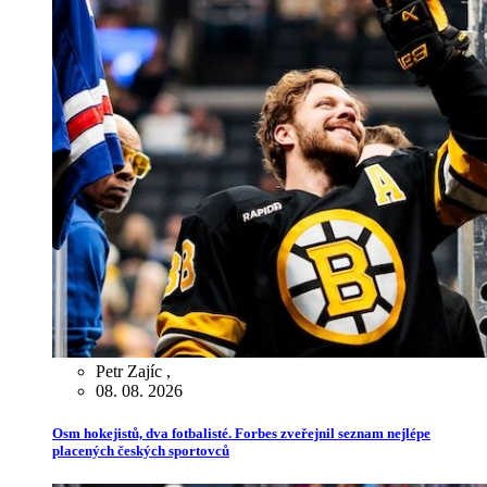
Petr Zajíc
,
08. 08. 2026
Osm hokejistů, dva fotbalisté. Forbes zveřejnil seznam nejlépe
placených českých sportovců