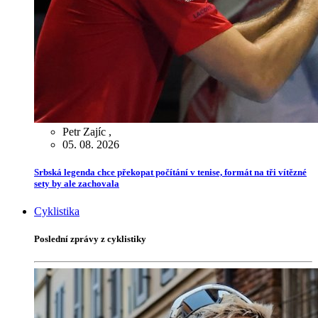
Petr Zajíc
,
05. 08. 2026
Srbská legenda chce překopat počítání v tenise, formát na tři vítězné
sety by ale zachovala
Cyklistika
Poslední zprávy z cyklistiky