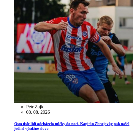
Petr Zajíc
,
08. 08. 2026
Osm tisíc lidí odcházelo mlčky do noci. Kapitán Zbrojovky pak našel
jediné výstižné slovo