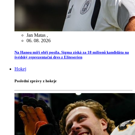
Jan Matas
,
06. 08. 2026
Na Hanou míří obří posila. Sigma získá za 18 milionů kandidáta na
švédský reprezentační dres z Eliteserien
Hokej
Poslední zprávy z hokeje