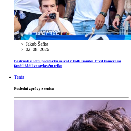
Jakub Šafka
,
02. 08. 2026
Pastrňák si letní přestávku užíval v kotli Baníku. Před kamerami
fandil řádil ve stylovém triku
Tenis
Poslední zprávy z tenisu