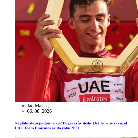
Jan Matas
,
06. 08. 2026
Nejdůležitější podpis roku? Pogačarův dědic Del Toro se zavázal
UAE Team Emirates až do roku 2031