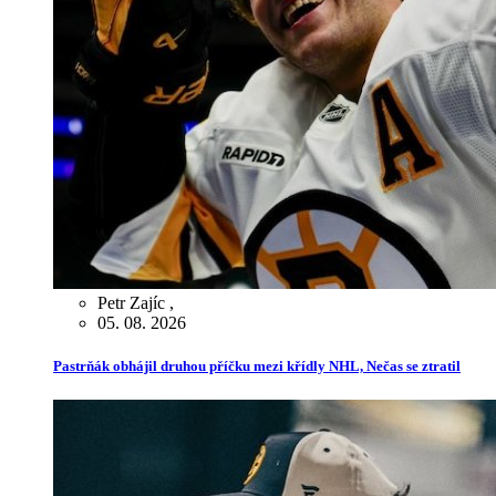
Petr Zajíc
,
05. 08. 2026
Pastrňák obhájil druhou příčku mezi křídly NHL, Nečas se ztratil