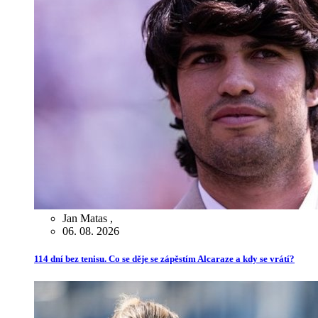
Jan Matas
,
06. 08. 2026
114 dní bez tenisu. Co se děje se zápěstím Alcaraze a kdy se vrátí?