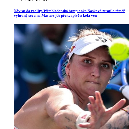
Návrat do reality. Wimbledonská šampionka Nosková ztratila téměř
vyhraný set a na Masters jde překvapivě z kola ven