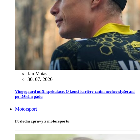
Jan Matas
,
30. 07. 2026
Vingegaard utišil spekulace. O konci kariéry zatím nechce slyšet ani
po těžkém pádu
Motorsport
Poslední zprávy z motorsportu