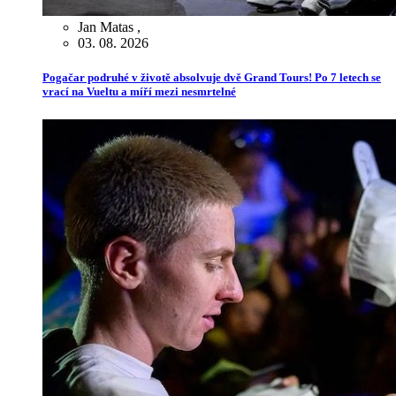
Jan Matas
,
03. 08. 2026
Pogačar podruhé v životě absolvuje dvě Grand Tours! Po 7 letech se
vrací na Vueltu a míří mezi nesmrtelné