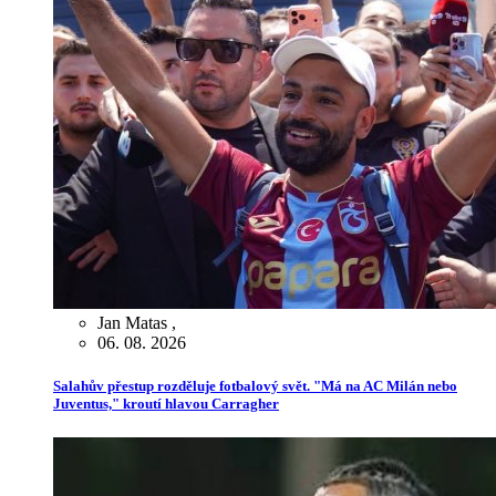
Jan Matas
,
06. 08. 2026
Salahův přestup rozděluje fotbalový svět. "Má na AC Milán nebo
Juventus," kroutí hlavou Carragher