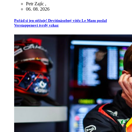
Petr Zajíc
,
06. 08. 2026
Pořád si jen stěžuje! Devítinásobný vítěz Le Mans poslal
Verstappenovi tvrdý vzkaz