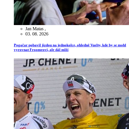
Jan Matas
,
03. 08. 2026
Pogačar pobavil jízdou na jednokolce, ohledně Vuelty, kde by se mohl
vyrovnat Froomeovi, ale dál mlží