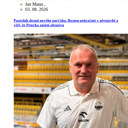
Jan Matas
,
03. 08. 2026
Pastrňák dostal nového parťáka. Boston pokračuje v přestavbě a
věří, že Peterka změní ofenzivu