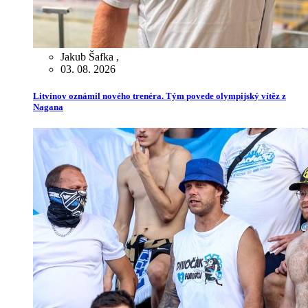
Jakub Šafka
,
03. 08. 2026
Litvínov oznámil nového trenéra. Tým povede olympijský vítěz z
Nagana