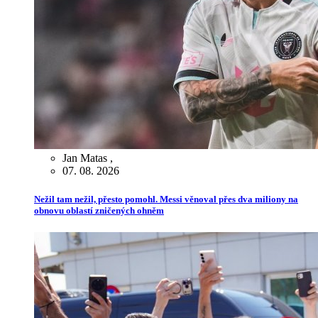
Jan Matas
,
07. 08. 2026
Nežil tam nežil, přesto pomohl. Messi věnoval přes dva miliony na
obnovu oblastí zničených ohněm