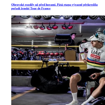
Obrovské rozdíly už před horami. Pátá etapa výrazně překreslila
pořadí ženské Tour de France