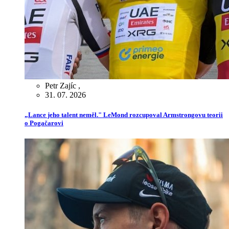
Petr Zajíc
,
31. 07. 2026
„Lance jeho talent neměl." LeMond rozcupoval Armstrongovu teorii
o Pogačarovi