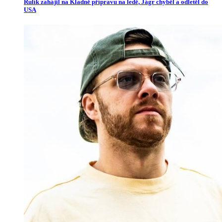
Rulík zahájil na Kladně přípravu na ledě, Jágr chyběl a odletěl do
USA