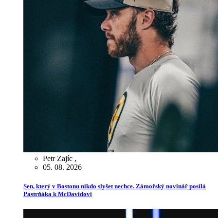
Petr Zajíc
,
05. 08. 2026
Sen, který v Bostonu nikdo slyšet nechce. Zámořský novinář posílá
Pastrňáka k McDavidovi