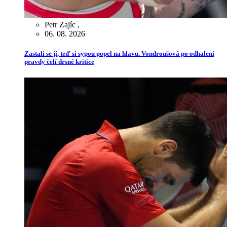
Petr Zajíc
,
06. 08. 2026
Zastali se jí, teď si sypou popel na hlavu. Vondroušová po odhalení
pravdy čelí drsné kritice