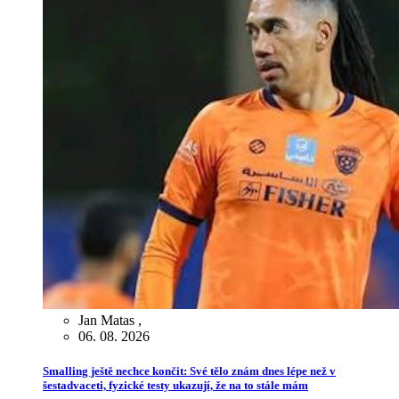
Jan Matas
,
06. 08. 2026
Smalling ještě nechce končit: Své tělo znám dnes lépe než v
šestadvaceti, fyzické testy ukazují, že na to stále mám