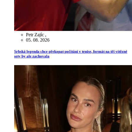
Petr Zajíc
,
05. 08. 2026
Srbská legenda chce překopat počítání v tenise, formát na tři vítězné
sety by ale zachovala