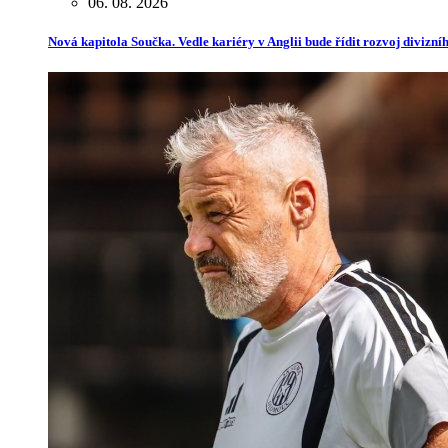
06. 08. 2026
Nová kapitola Součka. Vedle kariéry v Anglii bude řídit rozvoj divizn