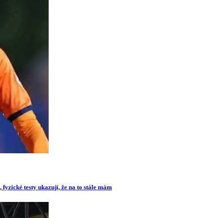
 fyzické testy ukazují, že na to stále mám