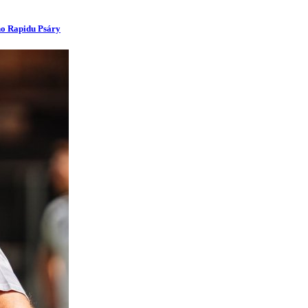
ího Rapidu Psáry