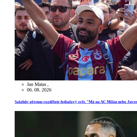
Jan Matas
,
06. 08. 2026
Salahův přestup rozděluje fotbalový svět. "Má na AC Milán nebo Juve