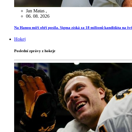
Jan Matas
,
06. 08. 2026
Na Hanou míří obří posila. Sigma získá za 18 milionů kandidáta na švé
Hokej
Poslední zprávy z hokeje