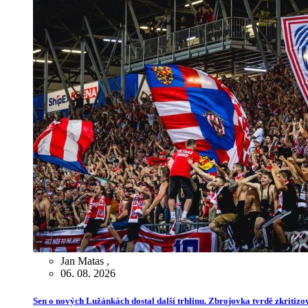
Jan Matas
,
06. 08. 2026
Sen o nových Lužánkách dostal další trhlinu. Zbrojovka tvrdě zkritiz