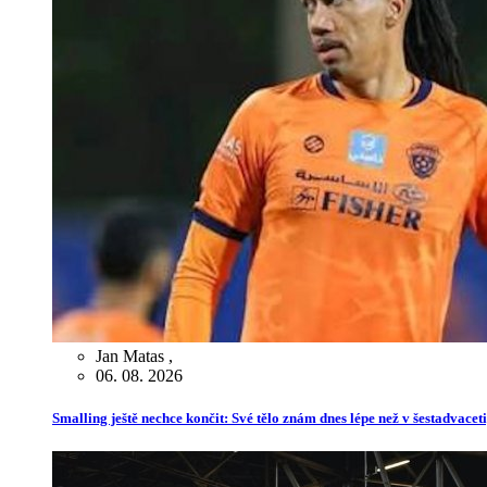
Jan Matas
,
06. 08. 2026
Smalling ještě nechce končit: Své tělo znám dnes lépe než v šestadvaceti,