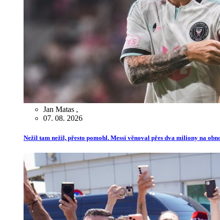
Jan Matas
,
07. 08. 2026
Nežil tam nežil, přesto pomohl. Messi věnoval přes dva miliony na ob