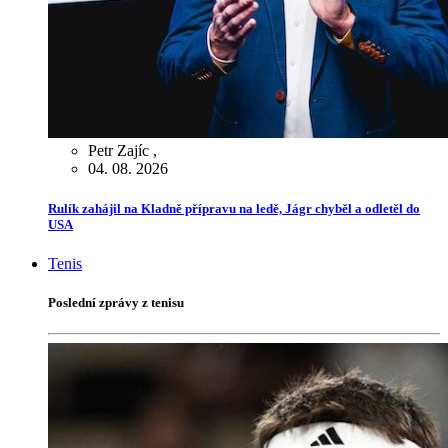
Petr Zajíc
,
04. 08. 2026
Rulík zahájil na Kladně přípravu na ledě, Jágr chyběl a odletěl do
USA
Tenis
Poslední zprávy z tenisu