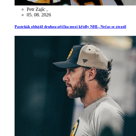
Petr Zajíc
,
05. 08. 2026
Pastrňák obhájil druhou příčku mezi křídly NHL, Nečas se ztratil