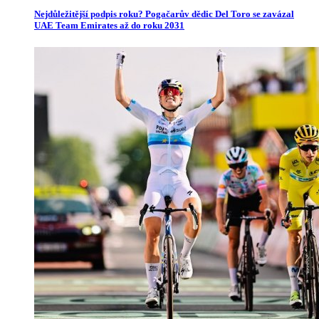
Nejdůležitější podpis roku? Pogačarův dědic Del Toro se zavázal
UAE Team Emirates až do roku 2031