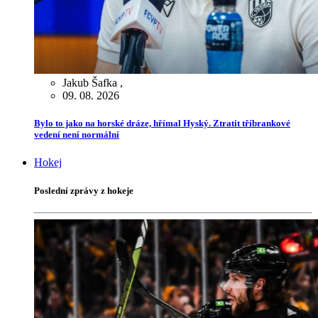
Jakub Šafka
,
09. 08. 2026
Bylo to jako na horské dráze, hřímal Hyský. Ztratit tříbrankové
vedení není normální
Hokej
Poslední zprávy z hokeje