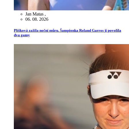
Jan Matas
,
06. 08. 2026
Plíšková zažila noční můru. Šampionka Roland Garros jí povolila
dva gamy