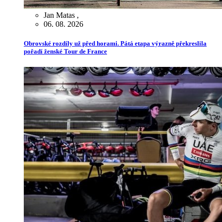
Jan Matas
,
06. 08. 2026
Obrovské rozdíly už před horami. Pátá etapa výrazně překreslila
pořadí ženské Tour de France