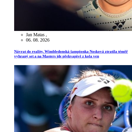
Jan Matas
,
06. 08. 2026
Návrat do reality. Wimbledonská šampionka Nosková ztratila téměř
vyhraný set a na Masters jde překvapivě z kola ven