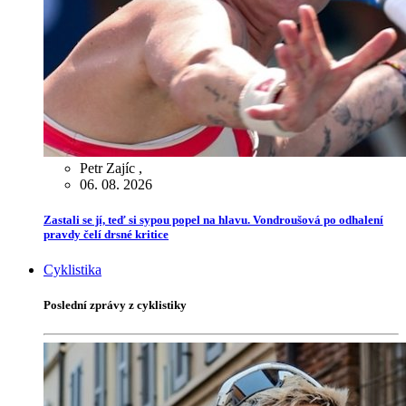
Petr Zajíc
,
06. 08. 2026
Zastali se jí, teď si sypou popel na hlavu. Vondroušová po odhalení
pravdy čelí drsné kritice
Cyklistika
Poslední zprávy z cyklistiky