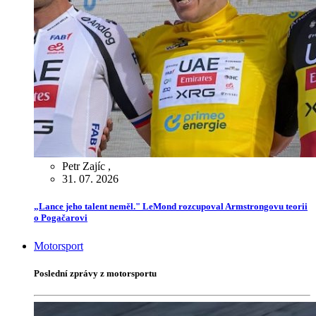
Petr Zajíc
,
31. 07. 2026
„Lance jeho talent neměl." LeMond rozcupoval Armstrongovu teorii
o Pogačarovi
Motorsport
Poslední zprávy z motorsportu