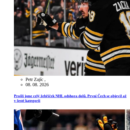
Petr Zajíc
,
08. 08. 2026
Prošli jsme celý žebříček NHL odshora dolů. První Čech se objevil až
v šesté kategorii