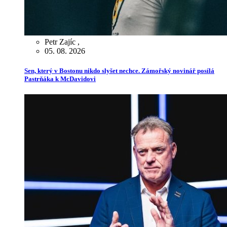
Petr Zajíc
,
05. 08. 2026
Sen, který v Bostonu nikdo slyšet nechce. Zámořský novinář posílá
Pastrňáka k McDavidovi