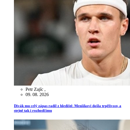
Petr Zajíc
,
09. 08. 2026
Divák mu celý zápas radil z hlediště. Menšíkovi došla trpělivost, a
stejně tak i rozhodčímu