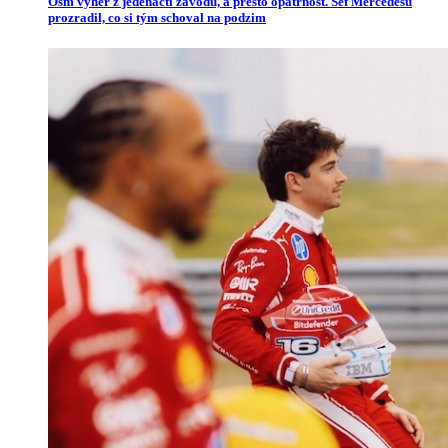
Osm výher z jedenácti závodů, a přesto opatrnost. Šéf Mercedesu
prozradil, co si tým schoval na podzim