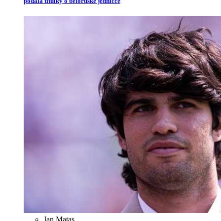
podala titulky o běloruské jedničce
Jan Matas
,