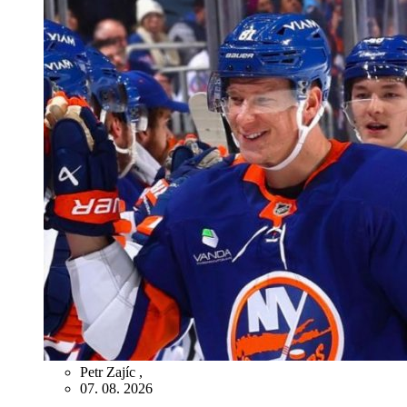
Petr Zajíc
,
07. 08. 2026