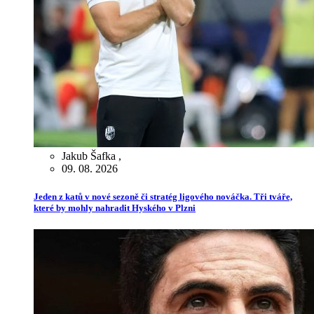
Jakub Šafka
,
09. 08. 2026
Jeden z katů v nové sezoně či stratég ligového nováčka. Tři tváře,
které by mohly nahradit Hyského v Plzni