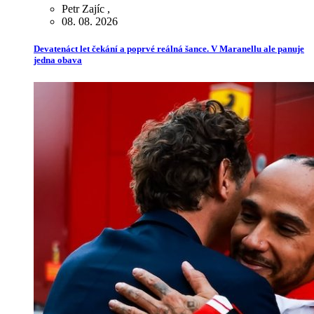
Petr Zajíc
,
08. 08. 2026
Devatenáct let čekání a poprvé reálná šance. V Maranellu ale panuje
jedna obava