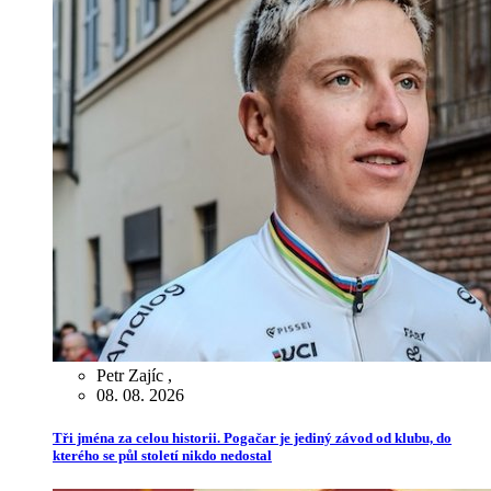
Petr Zajíc
,
08. 08. 2026
Tři jména za celou historii. Pogačar je jediný závod od klubu, do
kterého se půl století nikdo nedostal