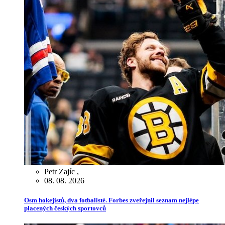
Petr Zajíc
,
08. 08. 2026
Osm hokejistů, dva fotbalisté. Forbes zveřejnil seznam nejlépe
placených českých sportovců