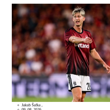
Jakub Šafka
,
09. 08. 2026