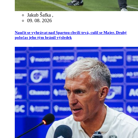
Jakub Šafka
,
09. 08. 2026
Naučit se vyhrávat nad Spartou chvíli trvá, culil se Majer. Druhý
poločas jeho tým bránil výsledek