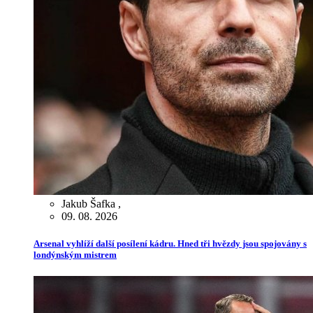
Jakub Šafka
,
09. 08. 2026
Arsenal vyhlíží další posílení kádru. Hned tři hvězdy jsou spojovány s
londýnským mistrem