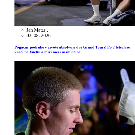
Jan Matas
,
03. 08. 2026
Pogačar podruhé v životě absolvuje dvě Grand Tours! Po 7 letech se
vrací na Vueltu a míří mezi nesmrtelné