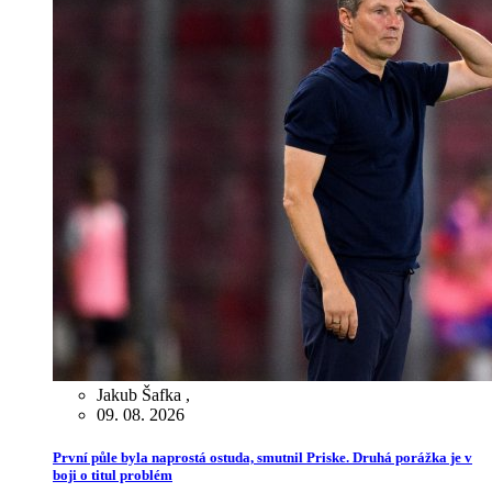
Jakub Šafka
,
09. 08. 2026
První půle byla naprostá ostuda, smutnil Priske. Druhá porážka je v
boji o titul problém