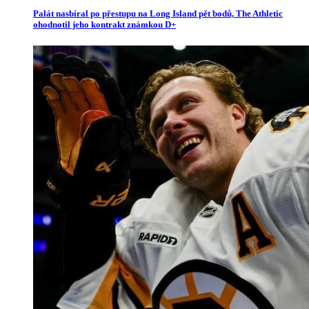
Palát nasbíral po přestupu na Long Island pět bodů, The Athletic
ohodnotil jeho kontrakt známkou D+