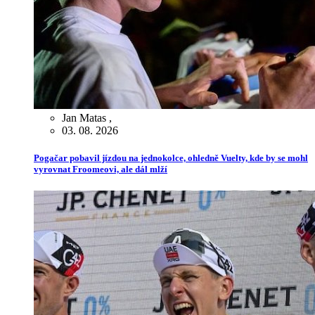
Jan Matas
,
03. 08. 2026
Pogačar pobavil jízdou na jednokolce, ohledně Vuelty, kde by se mohl
vyrovnat Froomeovi, ale dál mlží