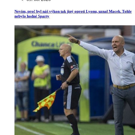
Nevím, proč byl náš výkon tak jiný oproti Lyonu, uznal Macek. Tohle
nebylo hodné Sparty