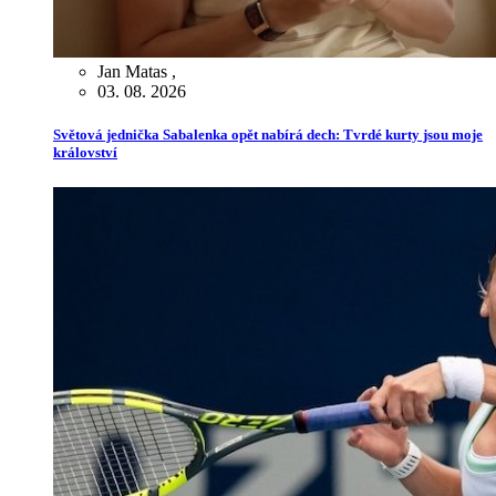
Jan Matas
,
03. 08. 2026
Světová jednička Sabalenka opět nabírá dech: Tvrdé kurty jsou moje
království