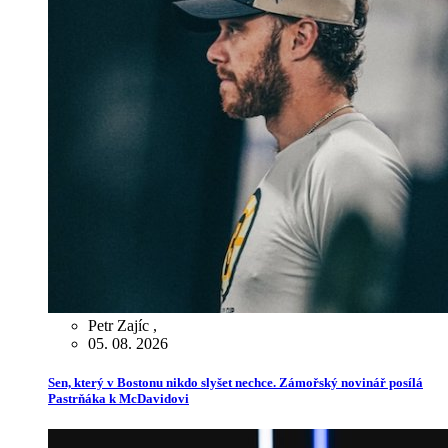
Petr Zajíc
,
05. 08. 2026
Sen, který v Bostonu nikdo slyšet nechce. Zámořský novinář posílá
Pastrňáka k McDavidovi