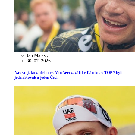
Jan Matas
,
30. 07. 2026
Návrat jako z učebnice. Van Aert zazářil v Dánsku, v TOP 7 byli i
jeden Slovák a jeden Čech