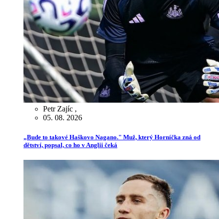
Petr Zajíc
,
05. 08. 2026
„Bude to takové Haškovo Nagano." Muž, který Horníčka zná od
dětství, popsal, co ho v Anglii čeká