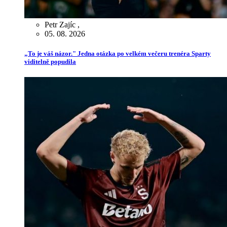
Petr Zajíc
,
05. 08. 2026
„To je váš názor." Jedna otázka po velkém večeru trenéra Sparty
viditelně popudila