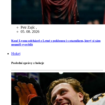
Petr Zajíc
,
05. 08. 2026
Kouč Lyonu odcházel z Letné s poklonou i s otazníkem, který si sám
neuměl vysvětlit
Hokej
Poslední zprávy z hokeje