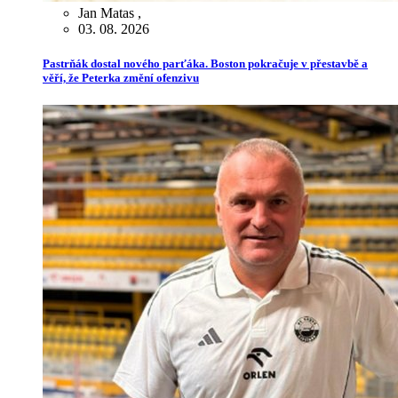
Jan Matas
,
03. 08. 2026
Pastrňák dostal nového parťáka. Boston pokračuje v přestavbě a
věří, že Peterka změní ofenzivu