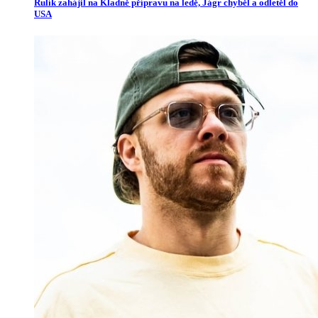
Rulík zahájil na Kladně přípravu na ledě, Jágr chyběl a odletěl do
USA