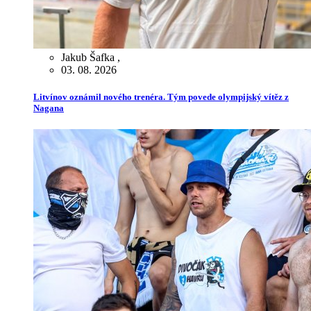
Jakub Šafka
,
03. 08. 2026
Litvínov oznámil nového trenéra. Tým povede olympijský vítěz z
Nagana