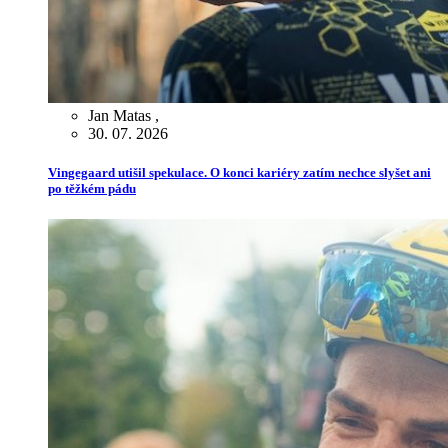
Jan Matas
,
30. 07. 2026
Vingegaard utišil spekulace. O konci kariéry zatím nechce slyšet ani
po těžkém pádu