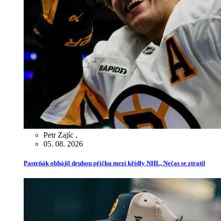
Petr Zajíc
,
05. 08. 2026
Pastrňák obhájil druhou příčku mezi křídly NHL, Nečas se ztratil