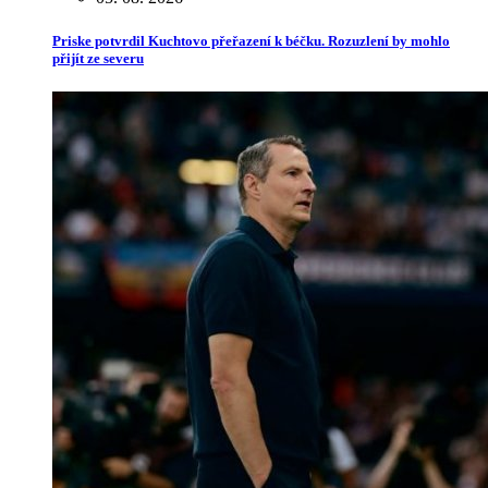
Priske potvrdil Kuchtovo přeřazení k béčku. Rozuzlení by mohlo
přijít ze severu