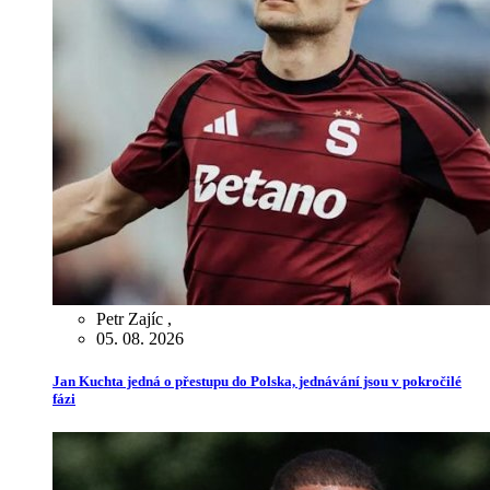
Petr Zajíc
,
05. 08. 2026
Jan Kuchta jedná o přestupu do Polska, jednávání jsou v pokročilé
fázi