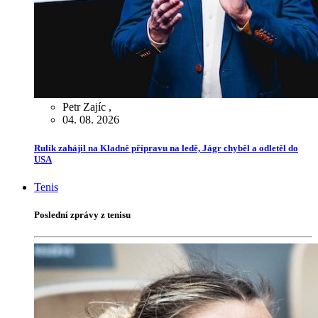
Petr Zajíc
,
04. 08. 2026
Rulík zahájil na Kladně přípravu na ledě, Jágr chyběl a odletěl do
USA
Tenis
Poslední zprávy z tenisu