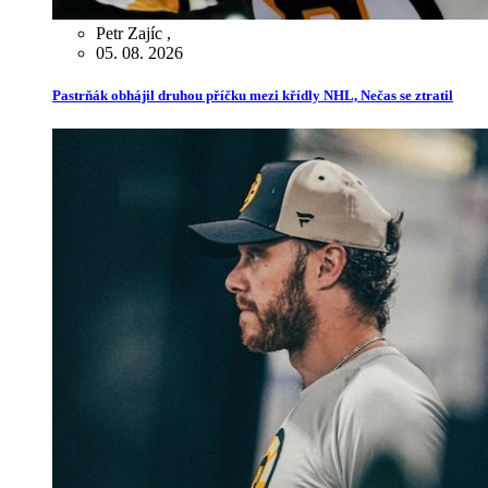
Petr Zajíc
,
05. 08. 2026
Pastrňák obhájil druhou příčku mezi křídly NHL, Nečas se ztratil