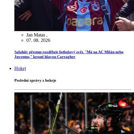
Jan Matas
,
07. 08. 2026
Salahův přestup rozděluje fotbalový svět. "Má na AC Milán nebo
Juventus," kroutí hlavou Carragher
Hokej
Poslední zprávy z hokeje