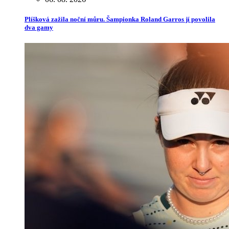
Plíšková zažila noční můru. Šampionka Roland Garros jí povolila
dva gamy