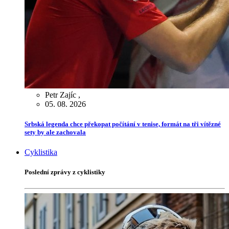
Petr Zajíc
,
05. 08. 2026
Srbská legenda chce překopat počítání v tenise, formát na tři vítězné
sety by ale zachovala
Cyklistika
Poslední zprávy z cyklistiky