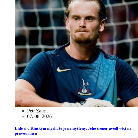
Petr Zajíc
,
07. 08. 2026
Lidé si o Kinským myslí, že je namyšlený. Jeho trenér uvedl věci na
pravou míru