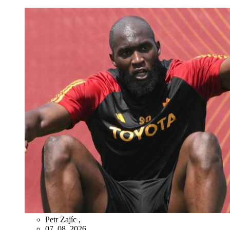
Petr Zajíc
,
07. 08. 2026