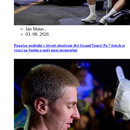
Jan Matas
,
03. 08. 2026
Pogačar podruhé v životě absolvuje dvě Grand Tours! Po 7 letech se
vrací na Vueltu a míří mezi nesmrtelné