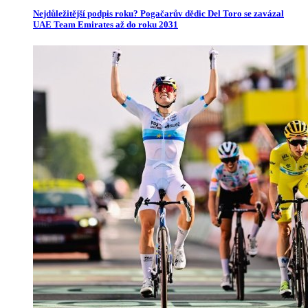
Nejdůležitější podpis roku? Pogačarův dědic Del Toro se zavázal
UAE Team Emirates až do roku 2031