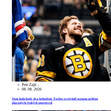
Petr Zajíc
,
08. 08. 2026
Osm hokejistů, dva fotbalisté. Forbes zveřejnil seznam nejlépe
placených českých sportovců