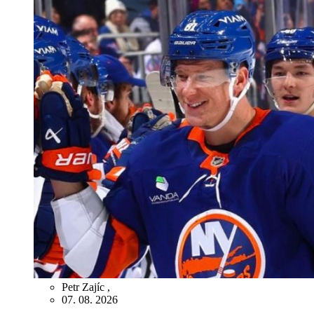
Petr Zajíc
,
07. 08. 2026