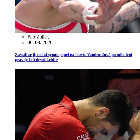
Petr Zajíc
,
06. 08. 2026
Zastali se jí, teď si sypou popel na hlavu. Vondroušová po odhalení
pravdy čelí drsné kritice