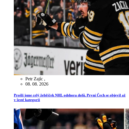
Petr Zajíc
,
08. 08. 2026
Prošli jsme celý žebříček NHL odshora dolů. První Čech se objevil až
v šesté kategorii