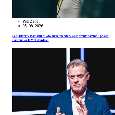
Petr Zajíc
,
05. 08. 2026
Sen, který v Bostonu nikdo slyšet nechce. Zámořský novinář posílá
Pastrňáka k McDavidovi