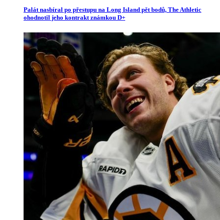
Palát nasbíral po přestupu na Long Island pět bodů, The Athletic
ohodnotil jeho kontrakt známkou D+