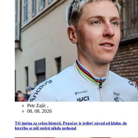
Petr Zajíc
,
08. 08. 2026
Tři jména za celou historii. Pogačar je jediný závod od klubu, do
kterého se půl století nikdo nedostal