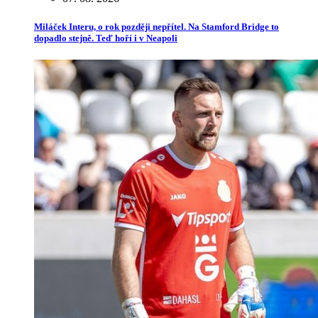
Miláček Interu, o rok později nepřítel. Na Stamford Bridge to
dopadlo stejně. Teď hoří i v Neapoli