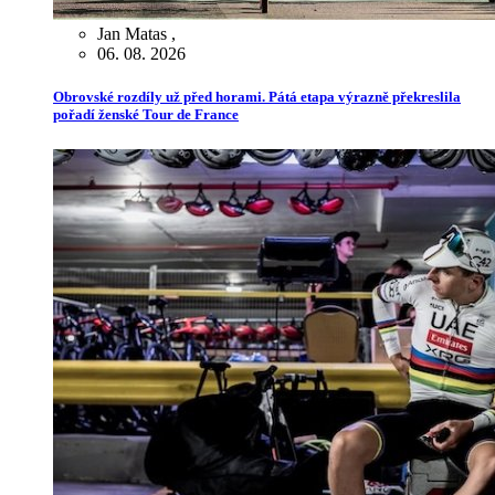
Jan Matas
,
06. 08. 2026
Obrovské rozdíly už před horami. Pátá etapa výrazně překreslila
pořadí ženské Tour de France