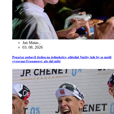
Jan Matas
,
03. 08. 2026
Pogačar pobavil jízdou na jednokolce, ohledně Vuelty, kde by se mohl
vyrovnat Froomeovi, ale dál mlží