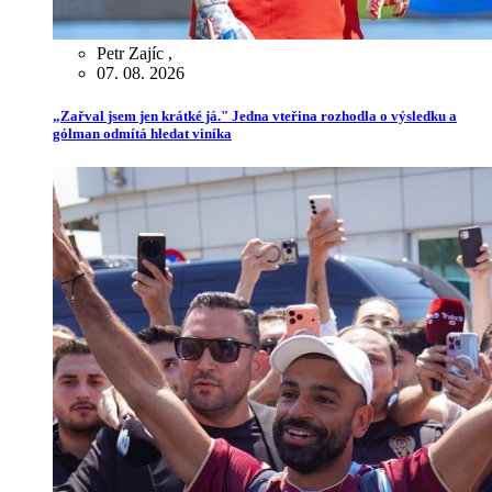
Petr Zajíc
,
07. 08. 2026
„Zařval jsem jen krátké já." Jedna vteřina rozhodla o výsledku a
gólman odmítá hledat viníka