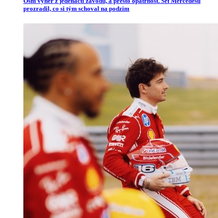
Osm výher z jedenácti závodů, a přesto opatrnost. Šéf Mercedesu
prozradil, co si tým schoval na podzim