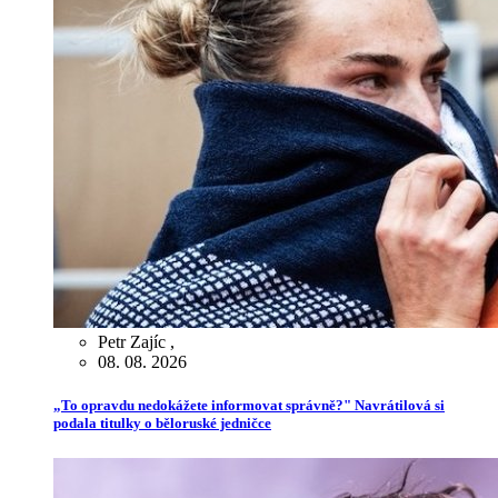
Petr Zajíc
,
08. 08. 2026
„To opravdu nedokážete informovat správně?" Navrátilová si
podala titulky o běloruské jedničce