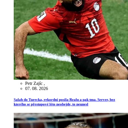
Petr Zajíc
,
07. 08. 2026
Salah do Turecka, rekordní posila Realu a pak tma. Server, bez
kterého se přestupové léto neobejde, to neunesl