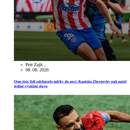
Petr Zajíc
,
08. 08. 2026
Osm tisíc lidí odcházelo mlčky do noci. Kapitán Zbrojovky pak našel
jediné výstižné slovo