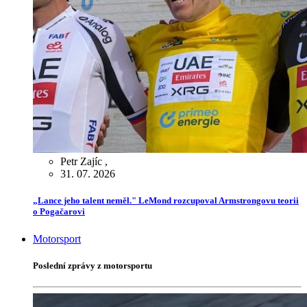
Petr Zajíc
,
31. 07. 2026
„Lance jeho talent neměl." LeMond rozcupoval Armstrongovu teorii
o Pogačarovi
Motorsport
Poslední zprávy z motorsportu