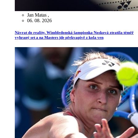
Jan Matas
,
06. 08. 2026
Návrat do reality. Wimbledonská šampionka Nosková ztratila téměř
vyhraný set a na Masters jde překvapivě z kola ven