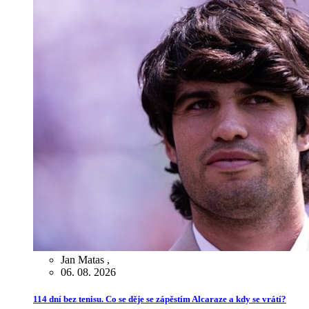
Jan Matas
,
06. 08. 2026
114 dní bez tenisu. Co se děje se zápěstím Alcaraze a kdy se vrátí?