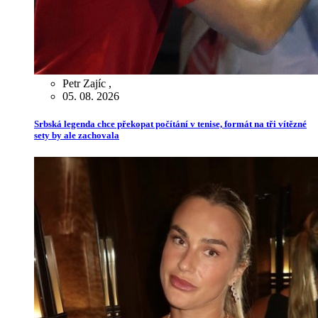
Petr Zajíc
,
05. 08. 2026
Srbská legenda chce překopat počítání v tenise, formát na tři vítězné
sety by ale zachovala