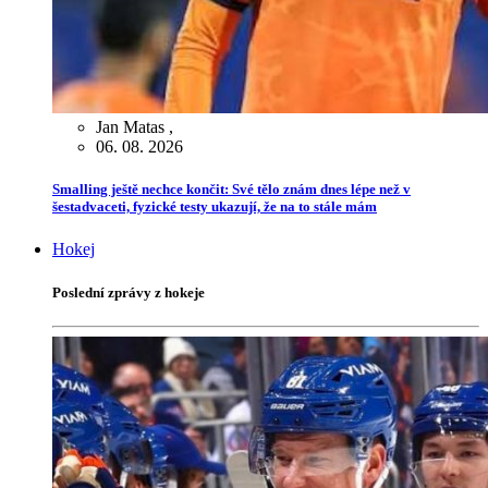
Jan Matas
,
06. 08. 2026
Smalling ještě nechce končit: Své tělo znám dnes lépe než v
šestadvaceti, fyzické testy ukazují, že na to stále mám
Hokej
Poslední zprávy z hokeje