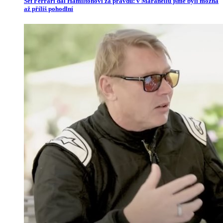
Šéf Ferrari dal Hamiltonovi za pravdu: v Maranellu jsme byli možná
až příliš pohodlní