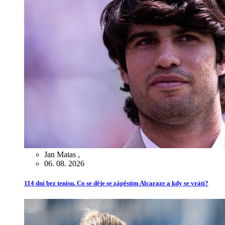
Jan Matas
,
06. 08. 2026
114 dní bez tenisu. Co se děje se zápěstím Alcaraze a kdy se vrátí?