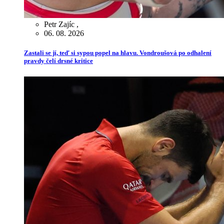
Petr Zajíc
,
06. 08. 2026
Zastali se jí, teď si sypou popel na hlavu. Vondroušová po odhalení
pravdy čelí drsné kritice