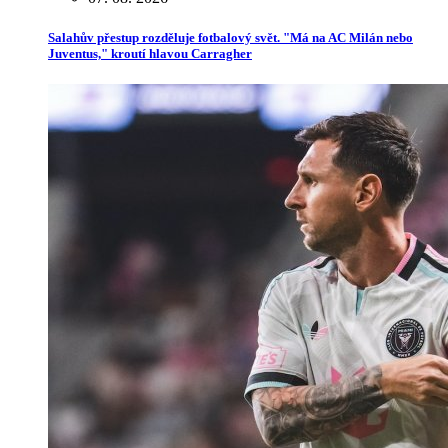
Salahův přestup rozděluje fotbalový svět. "Má na AC Milán nebo
Juventus," kroutí hlavou Carragher