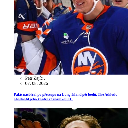
Petr Zajíc
,
07. 08. 2026
Palát nasbíral po přestupu na Long Island pět bodů, The Athletic
ohodnotil jeho kontrakt známkou D+