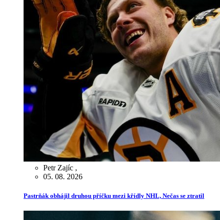
Petr Zajíc
,
05. 08. 2026
Pastrňák obhájil druhou příčku mezi křídly NHL, Nečas se ztratil