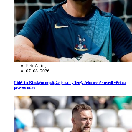
Petr Zajíc
,
07. 08. 2026
Lidé si o Kinským myslí, že je namyšlený. Jeho trenér uvedl věci na
pravou míru