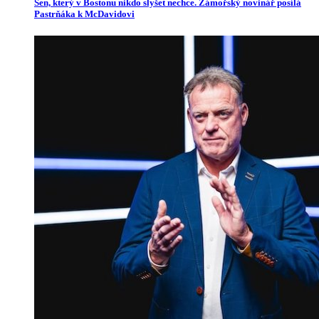
Sen, který v Bostonu nikdo slyšet nechce. Zámořský novinář posílá
Pastrňáka k McDavidovi