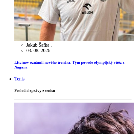
Jakub Šafka
,
03. 08. 2026
Litvínov oznámil nového trenéra. Tým povede olympijský vítěz z
Nagana
Tenis
Poslední zprávy z tenisu