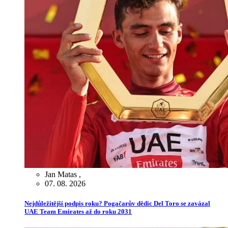
Jan Matas
,
07. 08. 2026
Nejdůležitější podpis roku? Pogačarův dědic Del Toro se zavázal
UAE Team Emirates až do roku 2031