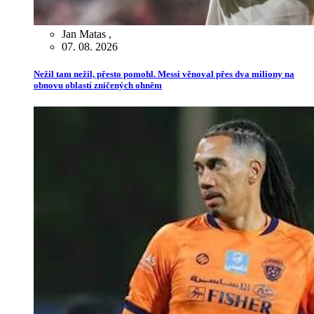
Jan Matas
,
07. 08. 2026
Nežil tam nežil, přesto pomohl. Messi věnoval přes dva miliony na
obnovu oblastí zničených ohněm