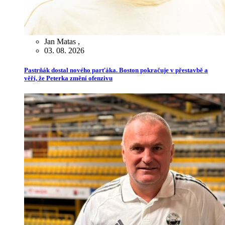
Jan Matas
,
03. 08. 2026
Pastrňák dostal nového parťáka. Boston pokračuje v přestavbě a
věří, že Peterka změní ofenzivu