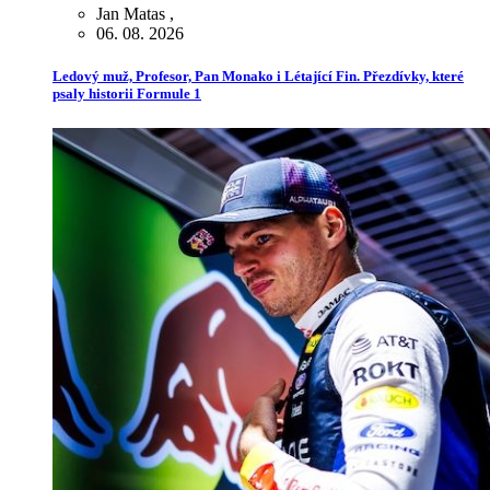
Jan Matas
,
06. 08. 2026
Ledový muž, Profesor, Pan Monako i Létající Fin. Přezdívky, které
psaly historii Formule 1