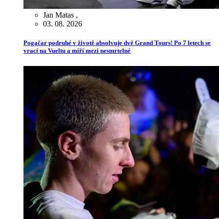
Jan Matas
,
03. 08. 2026
Pogačar podruhé v životě absolvuje dvě Grand Tours! Po 7 letech se
vrací na Vueltu a míří mezi nesmrtelné