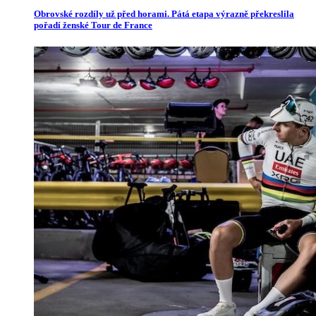
Obrovské rozdíly už před horami. Pátá etapa výrazně překreslila
pořadí ženské Tour de France