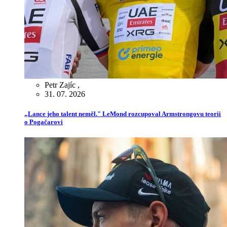
Petr Zajíc
,
31. 07. 2026
„Lance jeho talent neměl." LeMond rozcupoval Armstrongovu teorii
o Pogačarovi