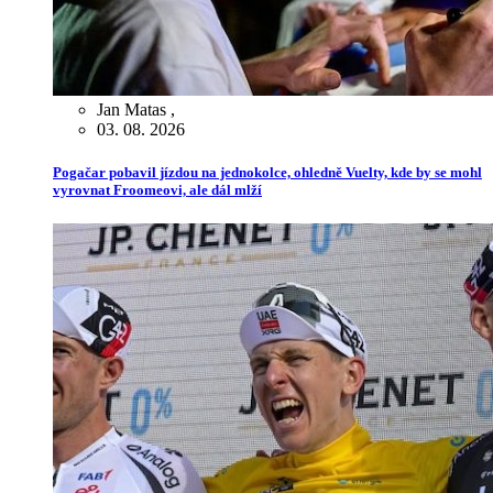
Jan Matas
,
03. 08. 2026
Pogačar pobavil jízdou na jednokolce, ohledně Vuelty, kde by se mohl
vyrovnat Froomeovi, ale dál mlží