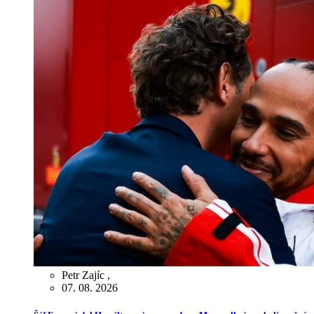
Petr Zajíc
,
07. 08. 2026