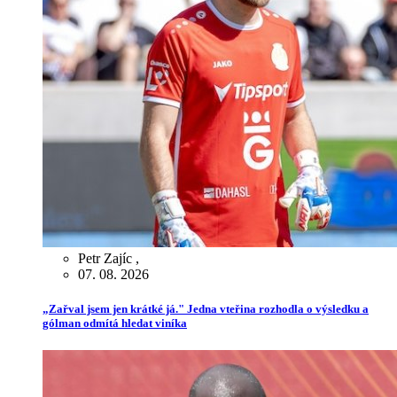
Petr Zajíc
,
07. 08. 2026
„Zařval jsem jen krátké já." Jedna vteřina rozhodla o výsledku a
gólman odmítá hledat viníka