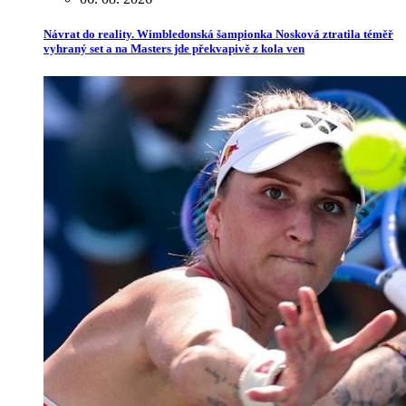
Návrat do reality. Wimbledonská šampionka Nosková ztratila téměř
vyhraný set a na Masters jde překvapivě z kola ven