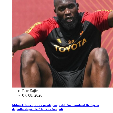
Petr Zajíc
,
07. 08. 2026
Miláček Interu, o rok později nepřítel. Na Stamford Bridge to
dopadlo stejně. Teď hoří i v Neapoli