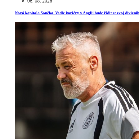
06. 08. 2026
Nová kapitola Součka. Vedle kariéry v Anglii bude řídit rozvoj divizn