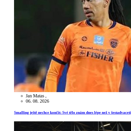
Jan Matas
,
06. 08. 2026
Smalling ještě nechce končit: Své tělo znám dnes lépe než v šestadvaceti,