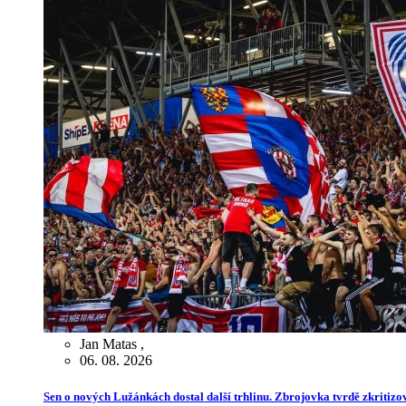
Jan Matas
,
06. 08. 2026
Sen o nových Lužánkách dostal další trhlinu. Zbrojovka tvrdě zkritiz