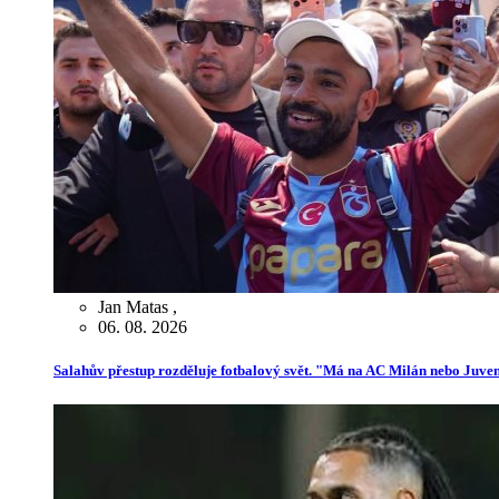
Jan Matas
,
06. 08. 2026
Salahův přestup rozděluje fotbalový svět. "Má na AC Milán nebo Juve