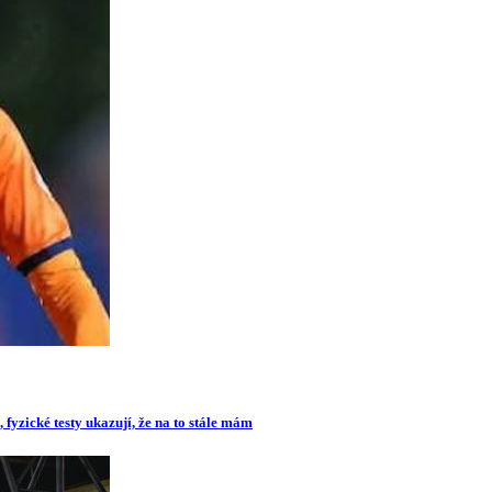
 fyzické testy ukazují, že na to stále mám