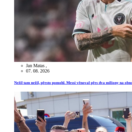
Jan Matas
,
07. 08. 2026
Nežil tam nežil, přesto pomohl. Messi věnoval přes dva miliony na ob