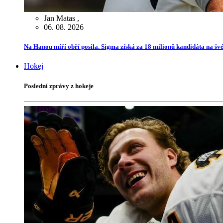
Jan Matas
,
06. 08. 2026
Na Hanou míří obří posila. Sigma získá za 18 milionů kandidáta na švé
Hokej
Poslední zprávy z hokeje