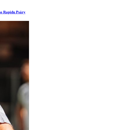
ího Rapidu Psáry