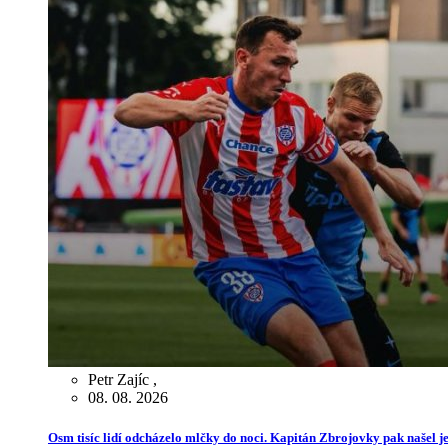
Petr Zajíc
,
08. 08. 2026
Osm tisíc lidí odcházelo mlčky do noci. Kapitán Zbrojovky pak našel je