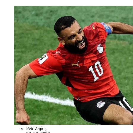
Petr Zajíc
,