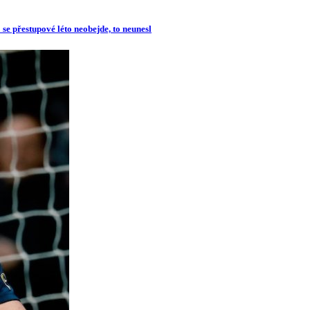
se přestupové léto neobejde, to neunesl