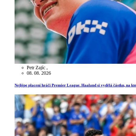
Petr Zajíc
,
08. 08. 2026
Nejlépe placení hráči Premier League. Haaland si vydělá částku, na kt