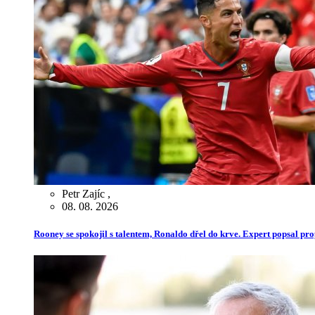
Petr Zajíc
,
08. 08. 2026
Rooney se spokojil s talentem, Ronaldo dřel do krve. Expert popsal pr