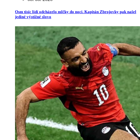
Osm tisíc lidí odcházelo mlčky do noci. Kapitán Zbrojovky pak našel
jediné výstižné slovo