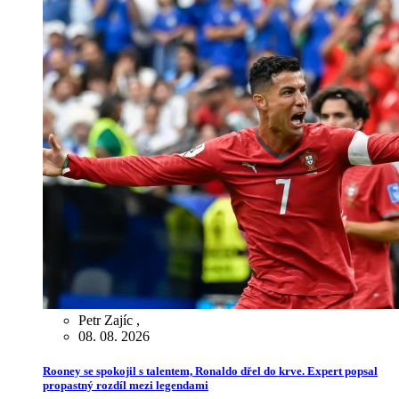
Petr Zajíc
,
08. 08. 2026
Rooney se spokojil s talentem, Ronaldo dřel do krve. Expert popsal
propastný rozdíl mezi legendami