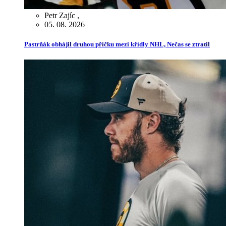
Petr Zajíc
,
05. 08. 2026
Pastrňák obhájil druhou příčku mezi křídly NHL, Nečas se ztratil