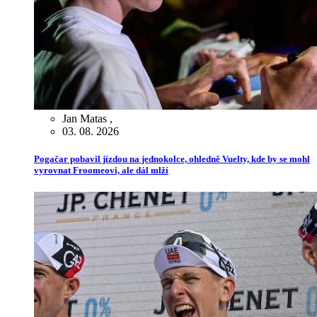
Jan Matas
,
03. 08. 2026
Pogačar pobavil jízdou na jednokolce, ohledně Vuelty, kde by se mohl
vyrovnat Froomeovi, ale dál mlží