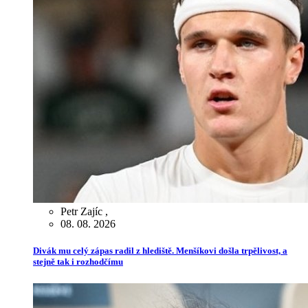
Petr Zajíc
,
08. 08. 2026
Divák mu celý zápas radil z hlediště. Menšíkovi došla trpělivost, a
stejně tak i rozhodčímu