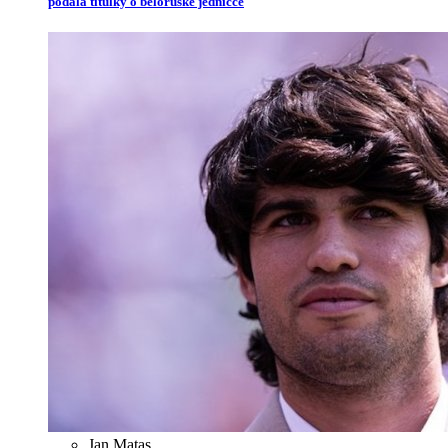
podala titulky o běloruské jedničce
Jan Matas
,