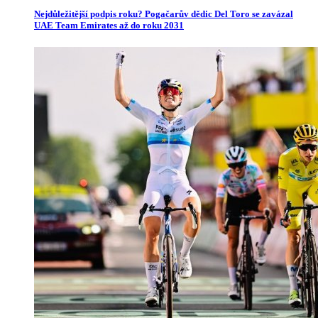
Nejdůležitější podpis roku? Pogačarův dědic Del Toro se zavázal
UAE Team Emirates až do roku 2031