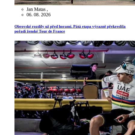
Jan Matas
,
06. 08. 2026
Obrovské rozdíly už před horami. Pátá etapa výrazně překreslila
pořadí ženské Tour de France