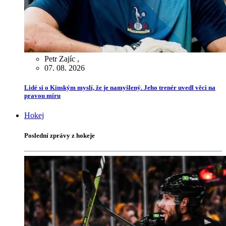
Petr Zajíc
,
07. 08. 2026
Lidé si o Kinským myslí, že je namyšlený. Jeho trenér uvedl věci na
pravou míru
Hokej
Poslední zprávy z hokeje