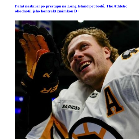
Palát nasbíral po přestupu na Long Island pět bodů, The Athletic
ohodnotil jeho kontrakt známkou D+