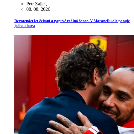
Petr Zajíc
,
08. 08. 2026
Devatenáct let čekání a poprvé reálná šance. V Maranellu ale panuje
jedna obava