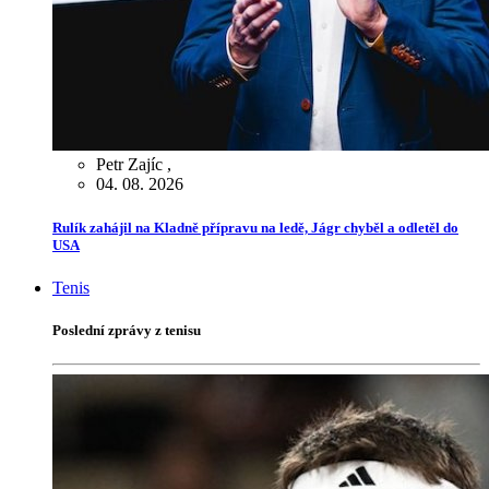
Petr Zajíc
,
04. 08. 2026
Rulík zahájil na Kladně přípravu na ledě, Jágr chyběl a odletěl do
USA
Tenis
Poslední zprávy z tenisu