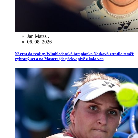
Jan Matas
,
06. 08. 2026
Návrat do reality. Wimbledonská šampionka Nosková ztratila téměř
vyhraný set a na Masters jde překvapivě z kola ven