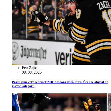
Petr Zajíc
,
08. 08. 2026
Prošli jsme celý žebříček NHL odshora dolů. První Čech se objevil až
v šesté kategorii