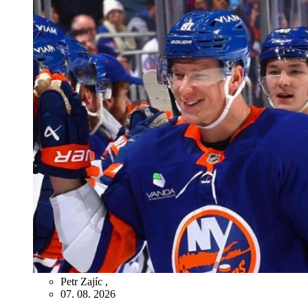
Petr Zajíc
,
07. 08. 2026