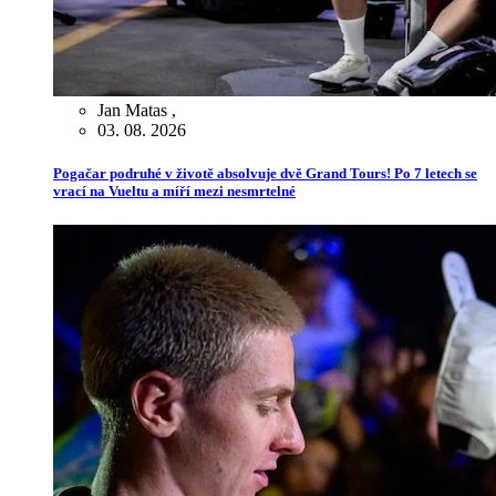
Jan Matas
,
03. 08. 2026
Pogačar podruhé v životě absolvuje dvě Grand Tours! Po 7 letech se
vrací na Vueltu a míří mezi nesmrtelné