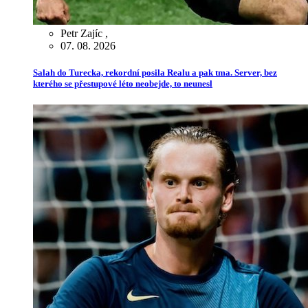
Petr Zajíc
,
07. 08. 2026
Salah do Turecka, rekordní posila Realu a pak tma. Server, bez
kterého se přestupové léto neobejde, to neunesl