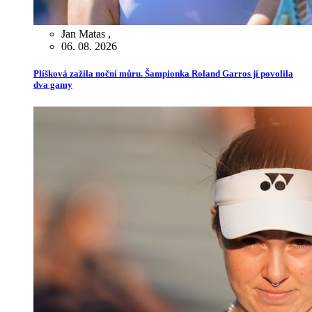
Jan Matas
,
06. 08. 2026
Plíšková zažila noční můru. Šampionka Roland Garros jí povolila
dva gamy