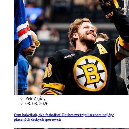
Petr Zajíc
,
08. 08. 2026
Osm hokejistů, dva fotbalisté. Forbes zveřejnil seznam nejlépe
placených českých sportovců