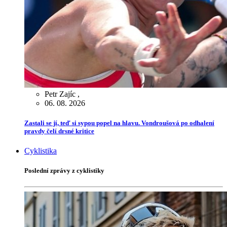
Petr Zajíc
,
06. 08. 2026
Zastali se jí, teď si sypou popel na hlavu. Vondroušová po odhalení
pravdy čelí drsné kritice
Cyklistika
Poslední zprávy z cyklistiky