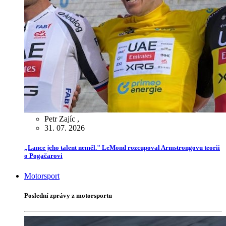
Petr Zajíc
,
31. 07. 2026
„Lance jeho talent neměl." LeMond rozcupoval Armstrongovu teorii
o Pogačarovi
Motorsport
Poslední zprávy z motorsportu