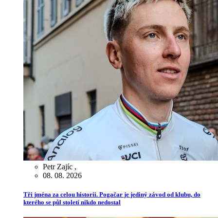
Petr Zajíc
,
08. 08. 2026
Tři jména za celou historii. Pogačar je jediný závod od klubu, do
kterého se půl století nikdo nedostal