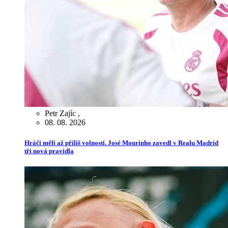
Petr Zajíc
,
08. 08. 2026
Hráči měli až příliš volnosti. José Mourinho zavedl v Realu Madrid
tři nová pravidla