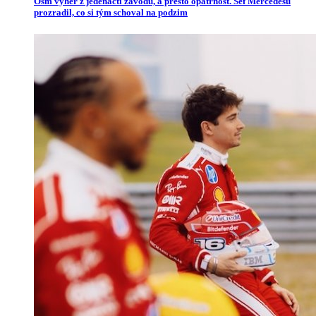
Osm výher z jedenácti závodů, a přesto opatrnost. Šéf Mercedesu
prozradil, co si tým schoval na podzim