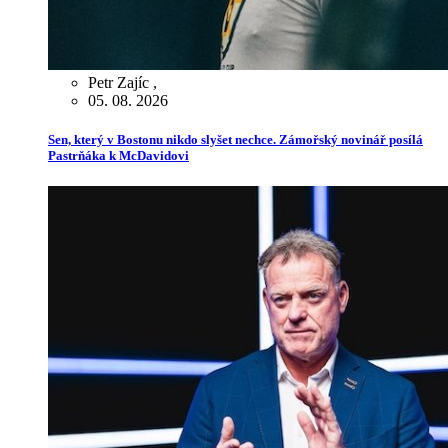
Petr Zajíc
,
05. 08. 2026
Sen, který v Bostonu nikdo slyšet nechce. Zámořský novinář posílá
Pastrňáka k McDavidovi