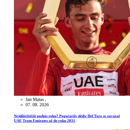
Jan Matas
,
07. 08. 2026
Nejdůležitější podpis roku? Pogačarův dědic Del Toro se zavázal
UAE Team Emirates až do roku 2031