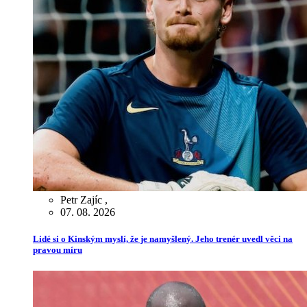
Petr Zajíc
,
07. 08. 2026
Lidé si o Kinským myslí, že je namyšlený. Jeho trenér uvedl věci na
pravou míru