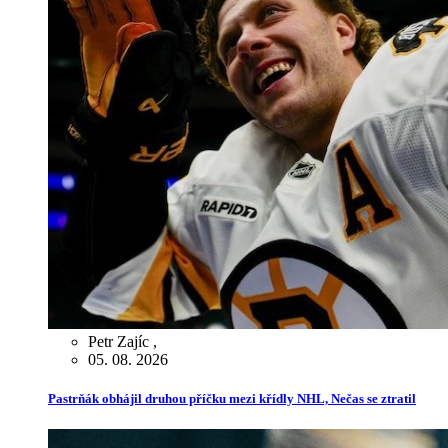
Petr Zajíc
,
05. 08. 2026
Pastrňák obhájil druhou příčku mezi křídly NHL, Nečas se ztratil