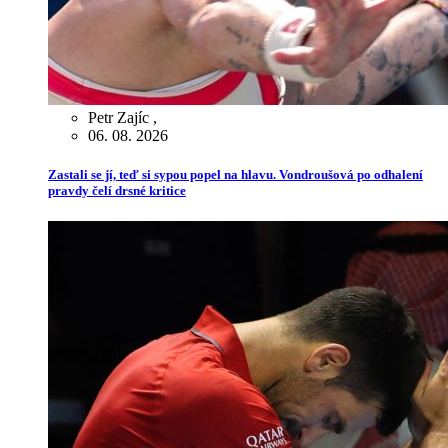
Petr Zajíc
,
06. 08. 2026
Zastali se jí, teď si sypou popel na hlavu. Vondroušová po odhalení
pravdy čelí drsné kritice