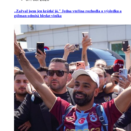
„Zařval jsem jen krátké já." Jedna vteřina rozhodla o výsledku a
gólman odmítá hledat viníka