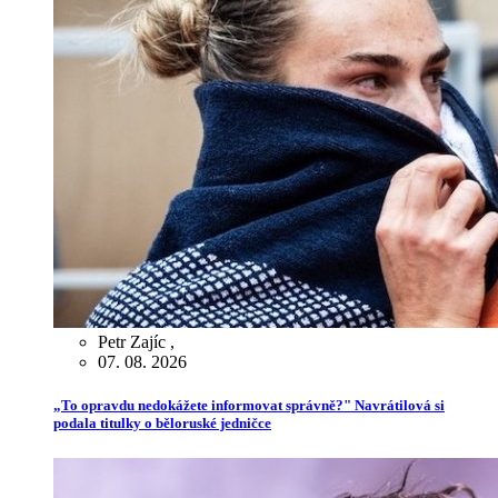
Petr Zajíc
,
07. 08. 2026
„To opravdu nedokážete informovat správně?" Navrátilová si
podala titulky o běloruské jedničce