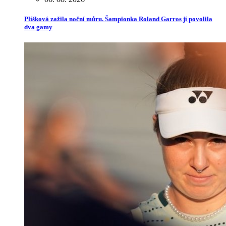
Plíšková zažila noční můru. Šampionka Roland Garros jí povolila
dva gamy