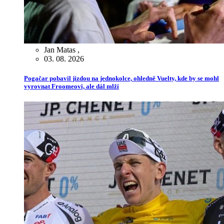
Jan Matas
,
03. 08. 2026
Pogačar pobavil jízdou na jednokolce, ohledně Vuelty, kde by se mohl
vyrovnat Froomeovi, ale dál mlží