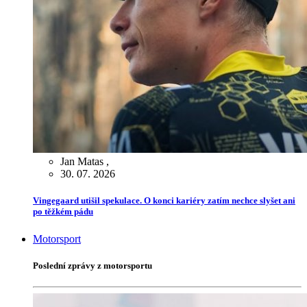
Jan Matas
,
30. 07. 2026
Vingegaard utišil spekulace. O konci kariéry zatím nechce slyšet ani
po těžkém pádu
Motorsport
Poslední zprávy z motorsportu