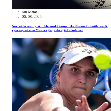
Jan Matas
,
06. 08. 2026
Návrat do reality. Wimbledonská šampionka Nosková ztratila téměř
vyhraný set a na Masters jde překvapivě z kola ven