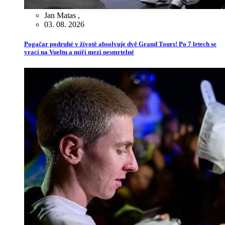
Jan Matas
,
03. 08. 2026
Pogačar podruhé v životě absolvuje dvě Grand Tours! Po 7 letech se
vrací na Vueltu a míří mezi nesmrtelné