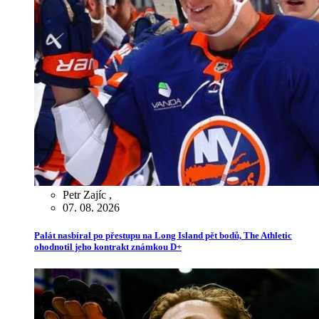
Petr Zajíc
,
07. 08. 2026
Palát nasbíral po přestupu na Long Island pět bodů, The Athletic
ohodnotil jeho kontrakt známkou D+