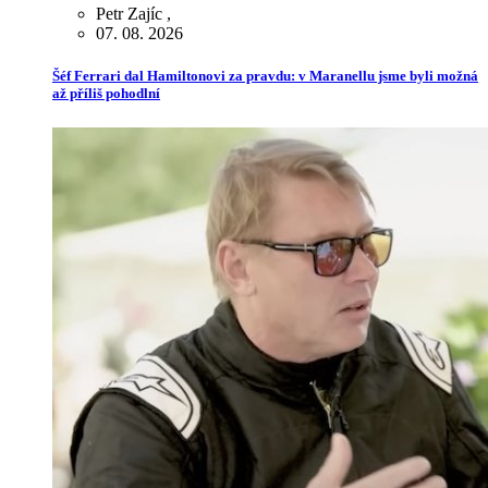
Petr Zajíc
,
07. 08. 2026
Šéf Ferrari dal Hamiltonovi za pravdu: v Maranellu jsme byli možná
až příliš pohodlní