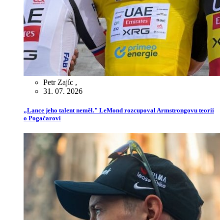
Petr Zajíc
,
31. 07. 2026
„Lance jeho talent neměl." LeMond rozcupoval Armstrongovu teorii
o Pogačarovi