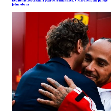
Devatenáct let čekání a poprvé reálná šance. V Maranellu ale panuje
jedna obava