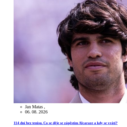
Jan Matas
,
06. 08. 2026
114 dní bez tenisu. Co se děje se zápěstím Alcaraze a kdy se vrátí?