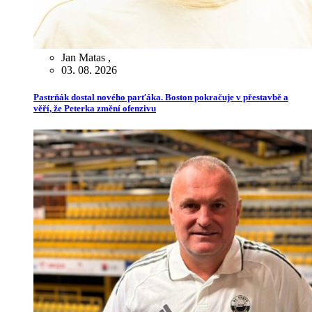
Jan Matas
,
03. 08. 2026
Pastrňák dostal nového parťáka. Boston pokračuje v přestavbě a
věří, že Peterka změní ofenzivu