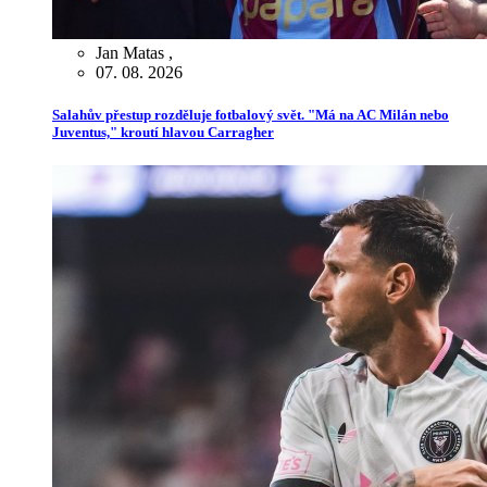
Jan Matas
,
07. 08. 2026
Salahův přestup rozděluje fotbalový svět. "Má na AC Milán nebo
Juventus," kroutí hlavou Carragher