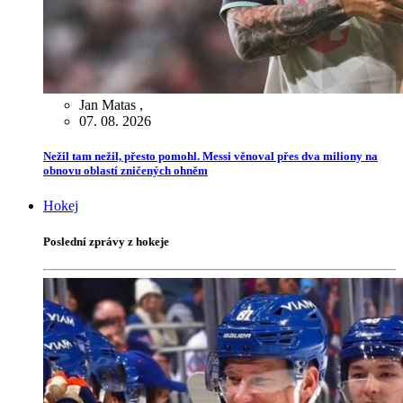
Jan Matas
,
07. 08. 2026
Nežil tam nežil, přesto pomohl. Messi věnoval přes dva miliony na
obnovu oblastí zničených ohněm
Hokej
Poslední zprávy z hokeje