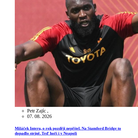
Petr Zajíc
,
07. 08. 2026
Miláček Interu, o rok později nepřítel. Na Stamford Bridge to
dopadlo stejně. Teď hoří i v Neapoli