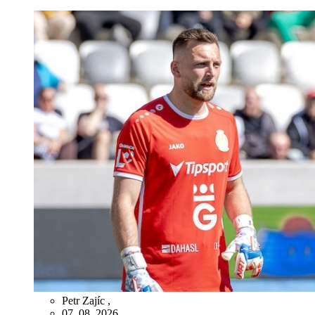
Petr Zajíc
,
07. 08. 2026