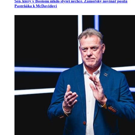
Sen, který v Bostonu nikdo slyšet nechce. Zámořský novinář posílá
Pastrňáka k McDavidovi