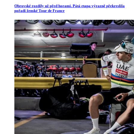
Obrovské rozdíly už před horami. Pátá etapa výrazně překreslila
pořadí ženské Tour de France