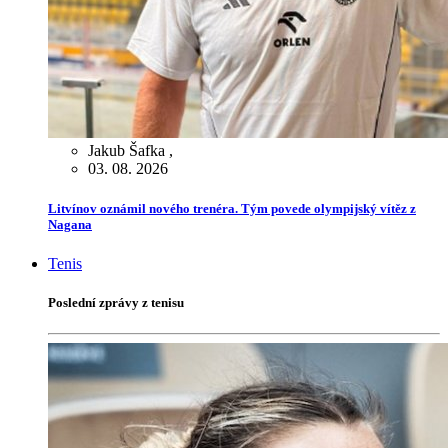
Jakub Šafka
,
03. 08. 2026
Litvínov oznámil nového trenéra. Tým povede olympijský vítěz z
Nagana
Tenis
Poslední zprávy z tenisu