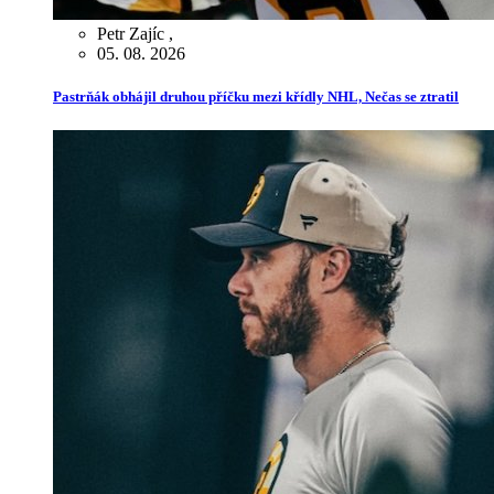
Petr Zajíc
,
05. 08. 2026
Pastrňák obhájil druhou příčku mezi křídly NHL, Nečas se ztratil