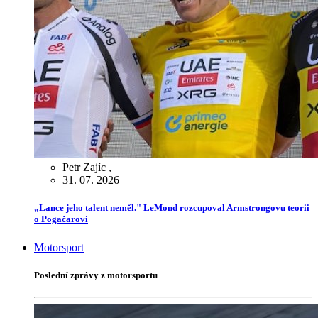
Petr Zajíc
,
31. 07. 2026
„Lance jeho talent neměl." LeMond rozcupoval Armstrongovu teorii
o Pogačarovi
Motorsport
Poslední zprávy z motorsportu