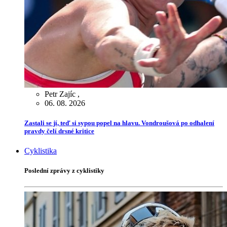
Petr Zajíc
,
06. 08. 2026
Zastali se jí, teď si sypou popel na hlavu. Vondroušová po odhalení
pravdy čelí drsné kritice
Cyklistika
Poslední zprávy z cyklistiky