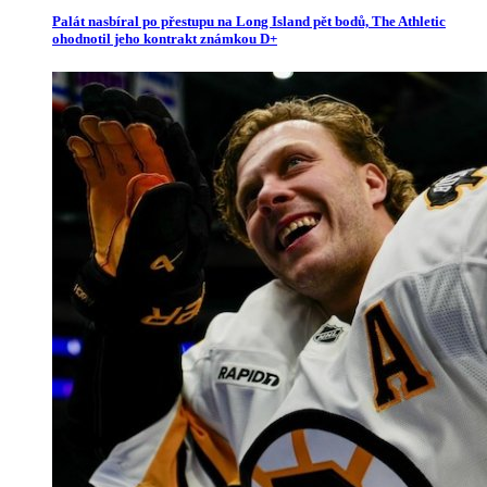
Palát nasbíral po přestupu na Long Island pět bodů, The Athletic
ohodnotil jeho kontrakt známkou D+