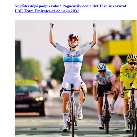
Nejdůležitější podpis roku? Pogačarův dědic Del Toro se zavázal
UAE Team Emirates až do roku 2031