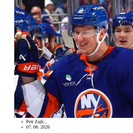
Petr Zajíc
,
07. 08. 2026