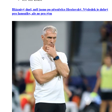
Bláznivý duel, měl jasno po přestřelce Hrošovský. Výsledek je dobrý
pro fanoušky, ale ne pro tým