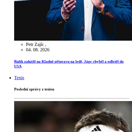
Petr Zajíc
,
04. 08. 2026
Rulík zahájil na Kladně přípravu na ledě, Jágr chyběl a odletěl do
USA
Tenis
Poslední zprávy z tenisu