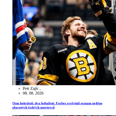
Petr Zajíc
,
08. 08. 2026
Osm hokejistů, dva fotbalisté. Forbes zveřejnil seznam nejlépe
placených českých sportovců