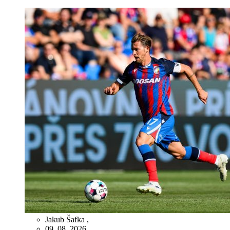
Jakub Šafka
,
09. 08. 2026