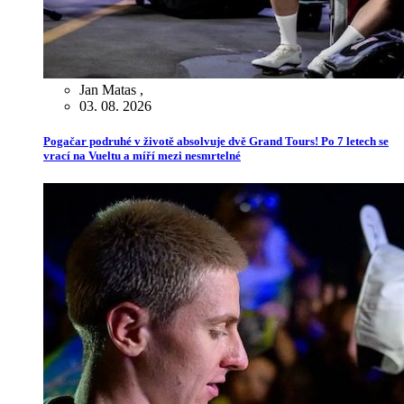
Jan Matas
,
03. 08. 2026
Pogačar podruhé v životě absolvuje dvě Grand Tours! Po 7 letech se
vrací na Vueltu a míří mezi nesmrtelné