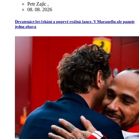
Petr Zajíc
,
08. 08. 2026
Devatenáct let čekání a poprvé reálná šance. V Maranellu ale panuje
jedna obava