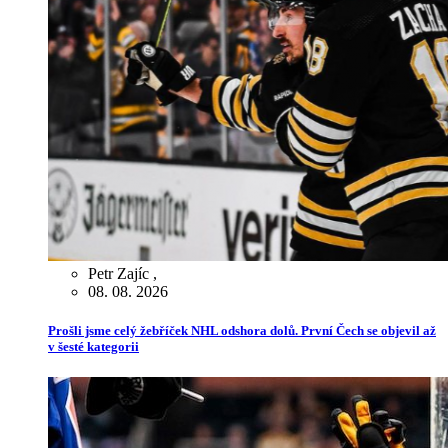
Petr Zajíc
,
08. 08. 2026
Prošli jsme celý žebříček NHL odshora dolů. První Čech se objevil až
v šesté kategorii