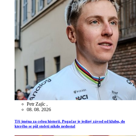
Petr Zajíc
,
08. 08. 2026
Tři jména za celou historii. Pogačar je jediný závod od klubu, do
kterého se půl století nikdo nedostal