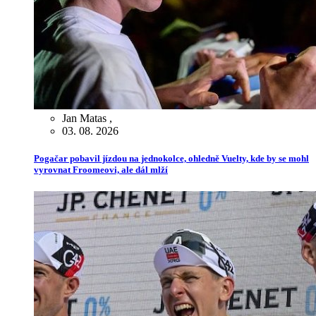
Jan Matas
,
03. 08. 2026
Pogačar pobavil jízdou na jednokolce, ohledně Vuelty, kde by se mohl
vyrovnat Froomeovi, ale dál mlží