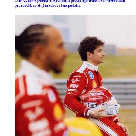
Osm výher z jedenácti závodů, a přesto opatrnost. Šéf Mercedesu
prozradil, co si tým schoval na podzim