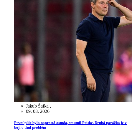
Jakub Šafka
,
09. 08. 2026
První půle byla naprostá ostuda, smutnil Priske. Druhá porážka je v
boji o titul problém