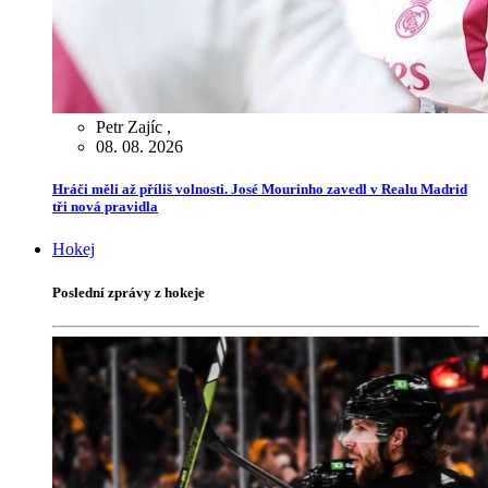
Petr Zajíc
,
08. 08. 2026
Hráči měli až příliš volnosti. José Mourinho zavedl v Realu Madrid
tři nová pravidla
Hokej
Poslední zprávy z hokeje