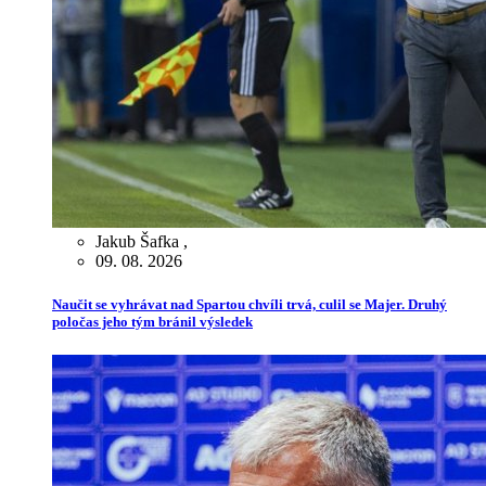
Jakub Šafka
,
09. 08. 2026
Naučit se vyhrávat nad Spartou chvíli trvá, culil se Majer. Druhý
poločas jeho tým bránil výsledek