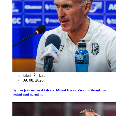
Jakub Šafka
,
09. 08. 2026
Bylo to jako na horské dráze, hřímal Hyský. Ztratit tříbrankové
vedení není normální