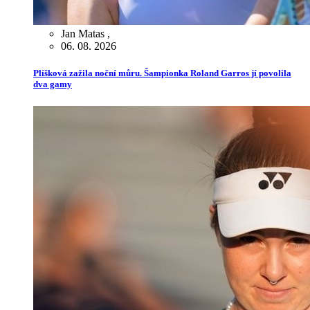
Jan Matas
,
06. 08. 2026
Plíšková zažila noční můru. Šampionka Roland Garros jí povolila
dva gamy