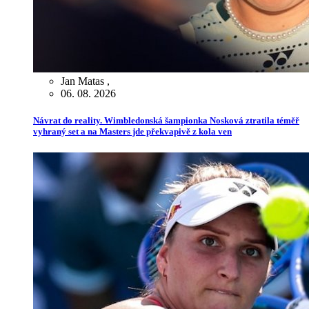
Jan Matas
,
06. 08. 2026
Návrat do reality. Wimbledonská šampionka Nosková ztratila téměř
vyhraný set a na Masters jde překvapivě z kola ven