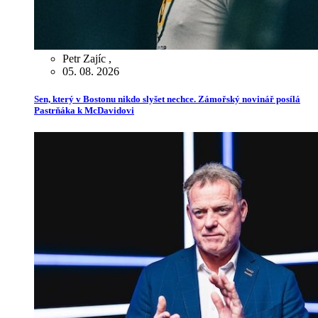
Petr Zajíc
,
05. 08. 2026
Sen, který v Bostonu nikdo slyšet nechce. Zámořský novinář posílá
Pastrňáka k McDavidovi