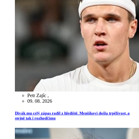
Petr Zajíc
,
09. 08. 2026
Divák mu celý zápas radil z hlediště. Menšíkovi došla trpělivost, a
stejně tak i rozhodčímu