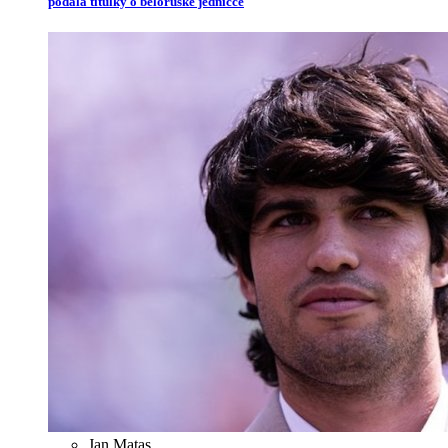
podala titulky o běloruské jedničce
Jan Matas
,