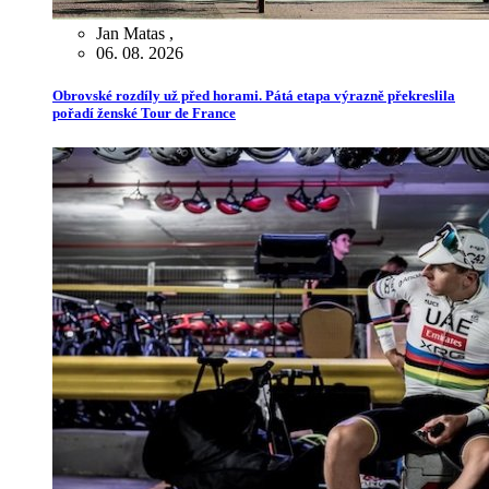
Jan Matas
,
06. 08. 2026
Obrovské rozdíly už před horami. Pátá etapa výrazně překreslila
pořadí ženské Tour de France