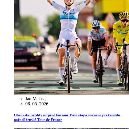
Jan Matas
,
06. 08. 2026
Obrovské rozdíly už před horami. Pátá etapa výrazně překreslila
pořadí ženské Tour de France