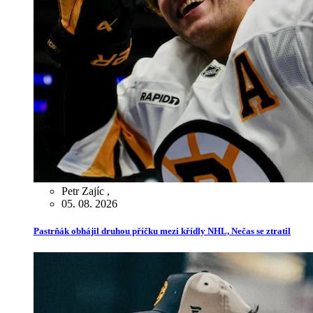
Petr Zajíc
,
05. 08. 2026
Pastrňák obhájil druhou příčku mezi křídly NHL, Nečas se ztratil