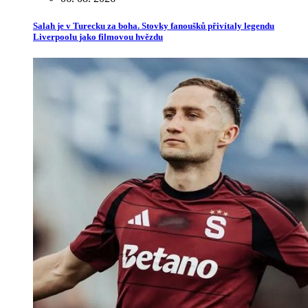
Salah je v Turecku za boha. Stovky fanoušků přivítaly legendu
Liverpoolu jako filmovou hvězdu