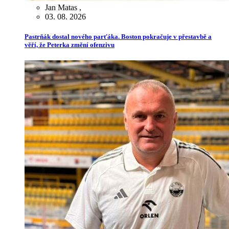
Jan Matas
,
03. 08. 2026
Pastrňák dostal nového parťáka. Boston pokračuje v přestavbě a
věří, že Peterka změní ofenzivu