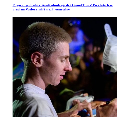
Pogačar podruhé v životě absolvuje dvě Grand Tours! Po 7 letech se
vrací na Vueltu a míří mezi nesmrtelné