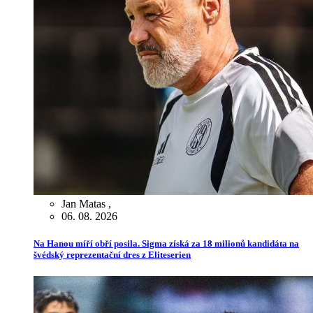
Jan Matas
,
06. 08. 2026
Na Hanou míří obří posila. Sigma získá za 18 milionů kandidáta na
švédský reprezentační dres z Eliteserien