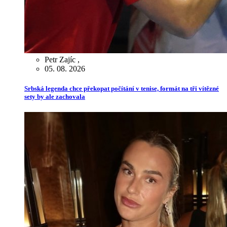
Petr Zajíc
,
05. 08. 2026
Srbská legenda chce překopat počítání v tenise, formát na tři vítězné
sety by ale zachovala