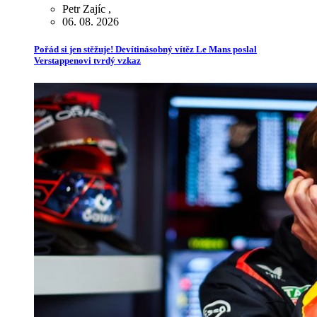
Petr Zajíc
,
06. 08. 2026
Pořád si jen stěžuje! Devítinásobný vítěz Le Mans poslal
Verstappenovi tvrdý vzkaz