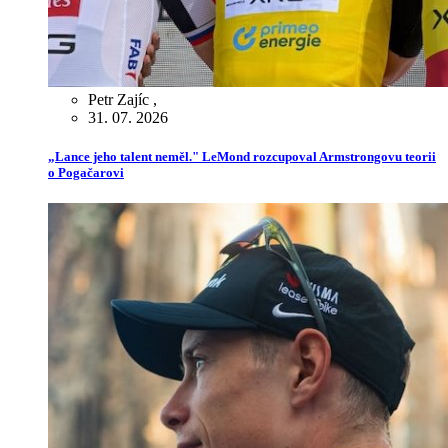
Petr Zajíc
,
31. 07. 2026
„Lance jeho talent neměl." LeMond rozcupoval Armstrongovu teorii
o Pogačarovi