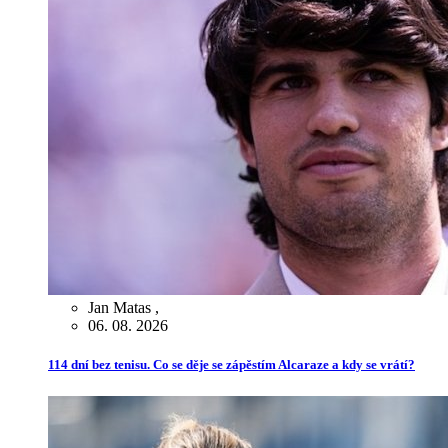
Jan Matas
,
06. 08. 2026
114 dní bez tenisu. Co se děje se zápěstím Alcaraze a kdy se vrátí?