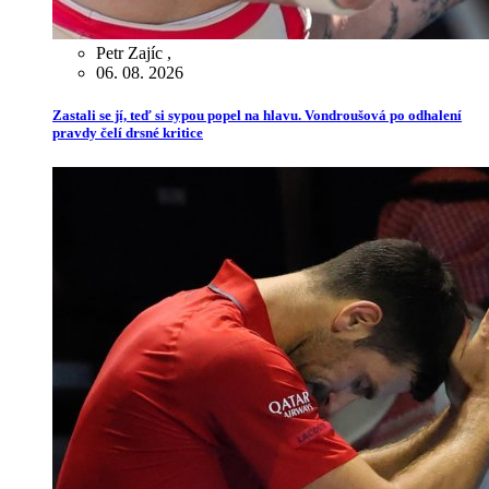
Petr Zajíc
,
06. 08. 2026
Zastali se jí, teď si sypou popel na hlavu. Vondroušová po odhalení
pravdy čelí drsné kritice