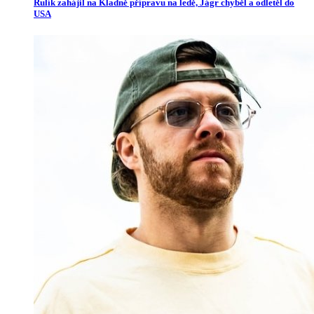
Rulík zahájil na Kladně přípravu na ledě, Jágr chyběl a odletěl do
USA