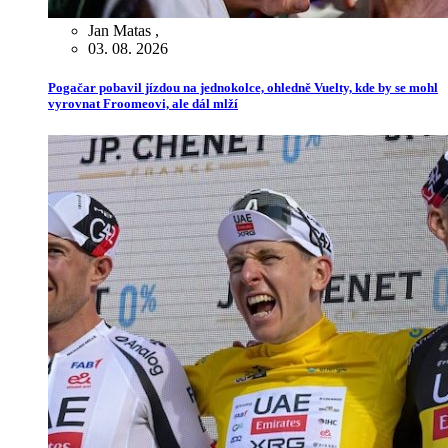
Jan Matas
,
03. 08. 2026
Pogačar pobavil jízdou na jednokolce, ohledně Vuelty, kde by se mohl
vyrovnat Froomeovi, ale dál mlží