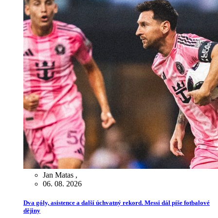
Jan Matas
,
06. 08. 2026
Dva góly, asistence a další úchvatný rekord. Messi dál píše fotbalové
dějiny