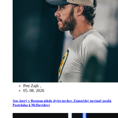
Petr Zajíc
,
05. 08. 2026
Sen, který v Bostonu nikdo slyšet nechce. Zámořský novinář posílá
Pastrňáka k McDavidovi