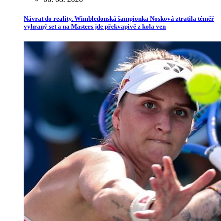
Návrat do reality. Wimbledonská šampionka Nosková ztratila téměř
vyhraný set a na Masters jde překvapivě z kola ven