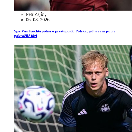
Petr Zajíc
,
06. 08. 2026
Sparťan Kuchta jedná o přestupu do Polska, jednávání jsou v
pokročilé fázi