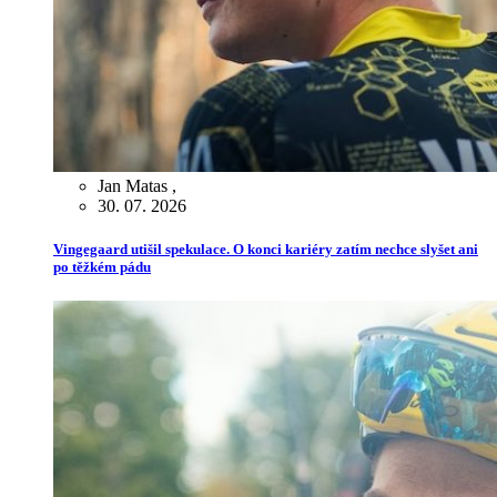
Jan Matas
,
30. 07. 2026
Vingegaard utišil spekulace. O konci kariéry zatím nechce slyšet ani
po těžkém pádu