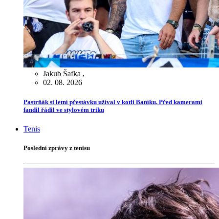
Jakub Šafka
,
02. 08. 2026
Pastrňák si letní přestávku užíval v kotli Baníku. Před kamerami
fandil řádil ve stylovém triku
Tenis
Poslední zprávy z tenisu