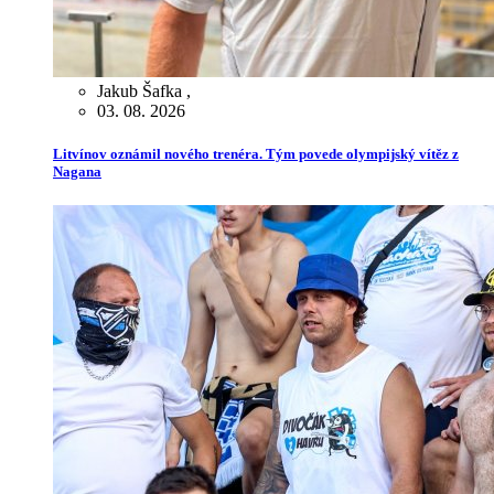
Jakub Šafka
,
03. 08. 2026
Litvínov oznámil nového trenéra. Tým povede olympijský vítěz z
Nagana