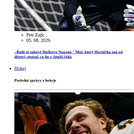
Petr Zajíc
,
05. 08. 2026
„Bude to takové Haškovo Nagano." Muž, který Horníčka zná od
dětství, popsal, co ho v Anglii čeká
Hokej
Poslední zprávy z hokeje