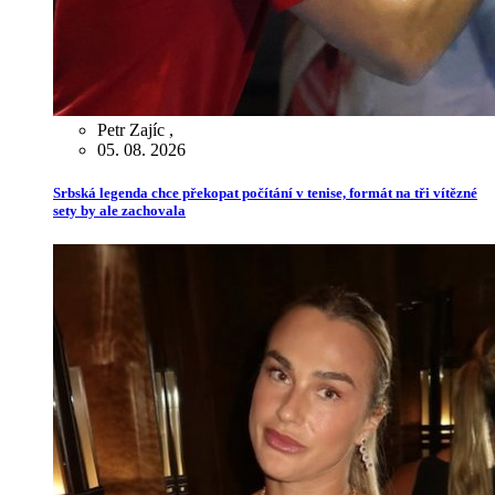
Petr Zajíc
,
05. 08. 2026
Srbská legenda chce překopat počítání v tenise, formát na tři vítězné
sety by ale zachovala