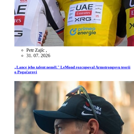
Petr Zajíc
,
31. 07. 2026
„Lance jeho talent neměl." LeMond rozcupoval Armstrongovu teorii
o Pogačarovi