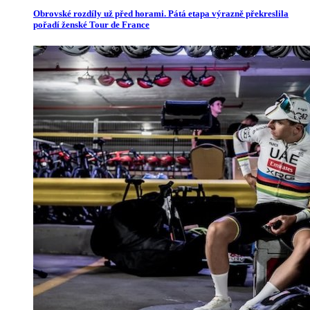
Obrovské rozdíly už před horami. Pátá etapa výrazně překreslila
pořadí ženské Tour de France