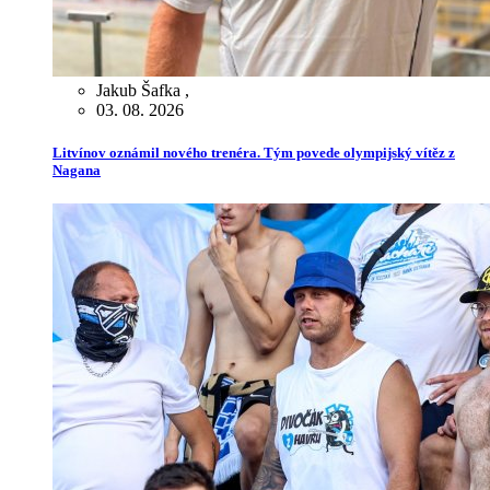
Jakub Šafka
,
03. 08. 2026
Litvínov oznámil nového trenéra. Tým povede olympijský vítěz z
Nagana