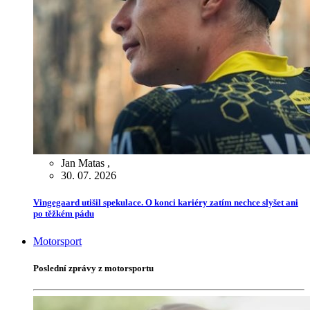
Jan Matas
,
30. 07. 2026
Vingegaard utišil spekulace. O konci kariéry zatím nechce slyšet ani
po těžkém pádu
Motorsport
Poslední zprávy z motorsportu