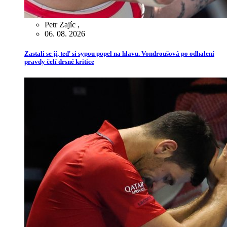
Petr Zajíc
,
06. 08. 2026
Zastali se jí, teď si sypou popel na hlavu. Vondroušová po odhalení
pravdy čelí drsné kritice