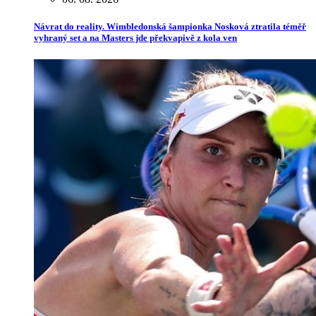
Návrat do reality. Wimbledonská šampionka Nosková ztratila téměř
vyhraný set a na Masters jde překvapivě z kola ven