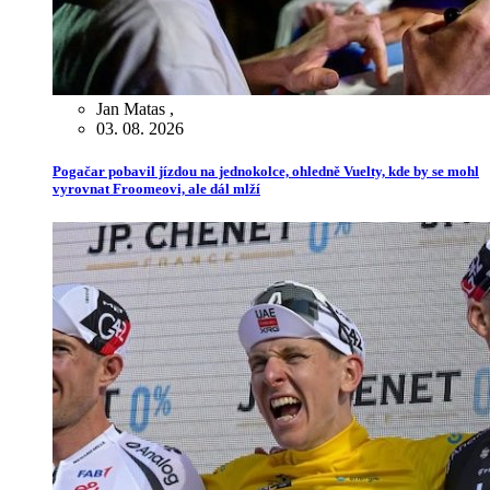
Jan Matas
,
03. 08. 2026
Pogačar pobavil jízdou na jednokolce, ohledně Vuelty, kde by se mohl
vyrovnat Froomeovi, ale dál mlží