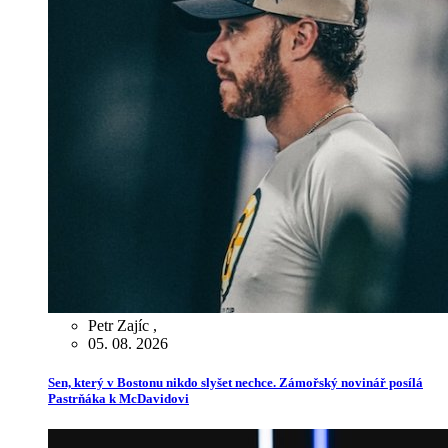
Petr Zajíc
,
05. 08. 2026
Sen, který v Bostonu nikdo slyšet nechce. Zámořský novinář posílá
Pastrňáka k McDavidovi