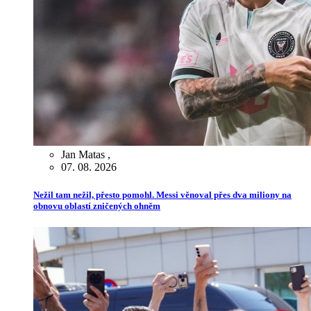
Jan Matas
,
07. 08. 2026
Nežil tam nežil, přesto pomohl. Messi věnoval přes dva miliony na
obnovu oblastí zničených ohněm