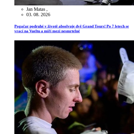
Jan Matas
,
03. 08. 2026
Pogačar podruhé v životě absolvuje dvě Grand Tours! Po 7 letech se
vrací na Vueltu a míří mezi nesmrtelné