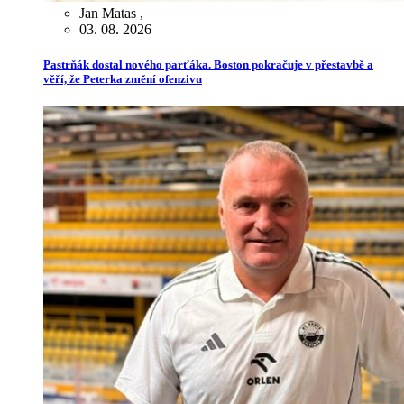
Jan Matas
,
03. 08. 2026
Pastrňák dostal nového parťáka. Boston pokračuje v přestavbě a
věří, že Peterka změní ofenzivu