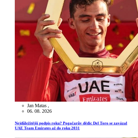
Jan Matas
,
06. 08. 2026
Nejdůležitější podpis roku? Pogačarův dědic Del Toro se zavázal
UAE Team Emirates až do roku 2031