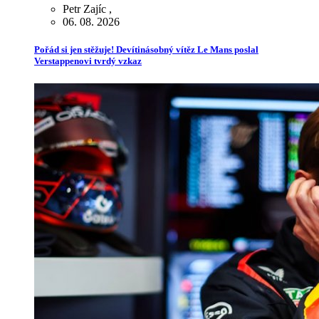
Petr Zajíc
,
06. 08. 2026
Pořád si jen stěžuje! Devítinásobný vítěz Le Mans poslal
Verstappenovi tvrdý vzkaz