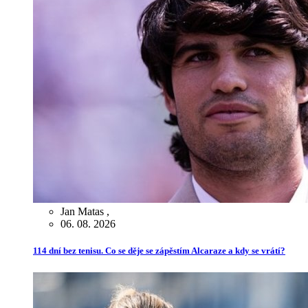
Jan Matas
,
06. 08. 2026
114 dní bez tenisu. Co se děje se zápěstím Alcaraze a kdy se vrátí?