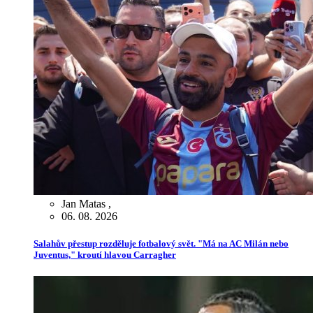
Jan Matas
,
06. 08. 2026
Salahův přestup rozděluje fotbalový svět. "Má na AC Milán nebo
Juventus," kroutí hlavou Carragher