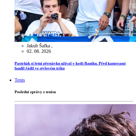
Jakub Šafka
,
02. 08. 2026
Pastrňák si letní přestávku užíval v kotli Baníku. Před kamerami
fandil řádil ve stylovém triku
Tenis
Poslední zprávy z tenisu