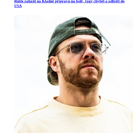
Rulík zahájil na Kladně přípravu na ledě, Jágr chyběl a odletěl do
USA