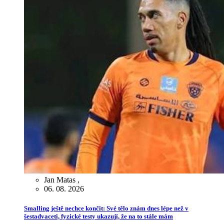
Jan Matas
,
06. 08. 2026
Smalling ještě nechce končit: Své tělo znám dnes lépe než v
šestadvaceti, fyzické testy ukazují, že na to stále mám