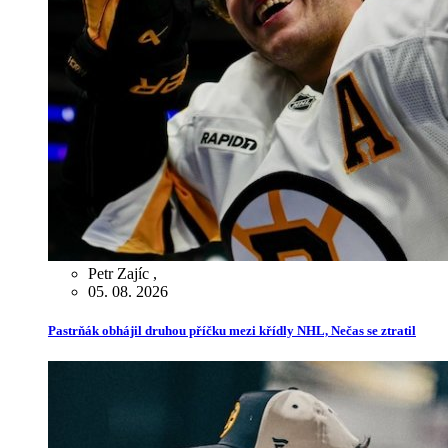
Petr Zajíc
,
05. 08. 2026
Pastrňák obhájil druhou příčku mezi křídly NHL, Nečas se ztratil