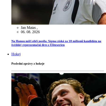
Jan Matas
,
06. 08. 2026
Na Hanou míří obří posila. Sigma získá za 18 milionů kandidáta na
švédský reprezentační dres z Eliteserien
Hokej
Poslední zprávy z hokeje