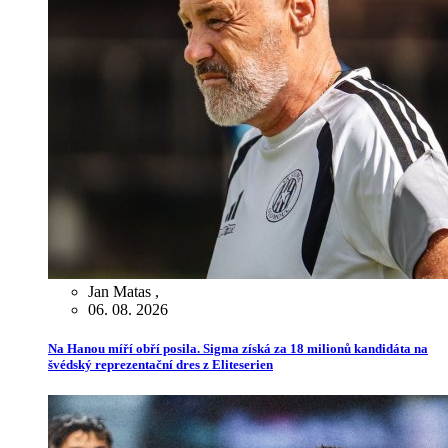
Jan Matas
,
06. 08. 2026
Na Hanou míří obří posila. Sigma získá za 18 milionů kandidáta na
švédský reprezentační dres z Eliteserien