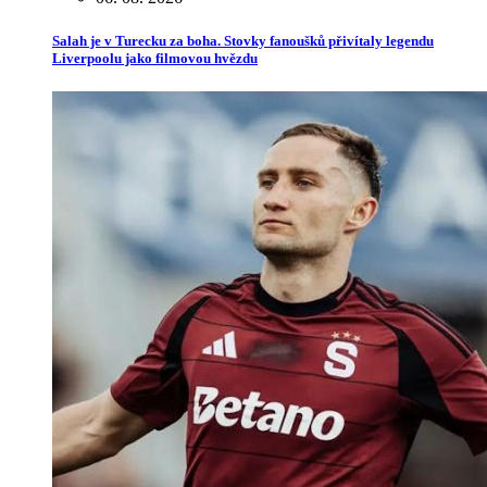
Salah je v Turecku za boha. Stovky fanoušků přivítaly legendu
Liverpoolu jako filmovou hvězdu