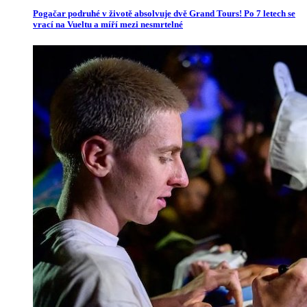
Pogačar podruhé v životě absolvuje dvě Grand Tours! Po 7 letech se
vrací na Vueltu a míří mezi nesmrtelné