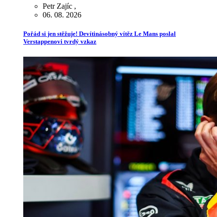
Petr Zajíc
,
06. 08. 2026
Pořád si jen stěžuje! Devítinásobný vítěz Le Mans poslal
Verstappenovi tvrdý vzkaz