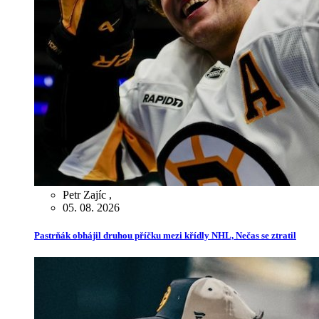
Petr Zajíc
,
05. 08. 2026
Pastrňák obhájil druhou příčku mezi křídly NHL, Nečas se ztratil