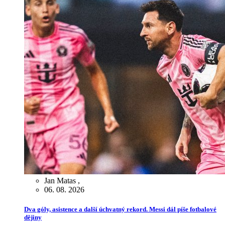
Jan Matas
,
06. 08. 2026
Dva góly, asistence a další úchvatný rekord. Messi dál píše fotbalové
dějiny