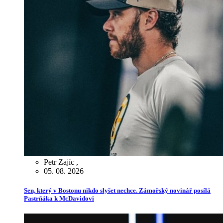
Petr Zajíc
,
05. 08. 2026
Sen, který v Bostonu nikdo slyšet nechce. Zámořský novinář posílá
Pastrňáka k McDavidovi