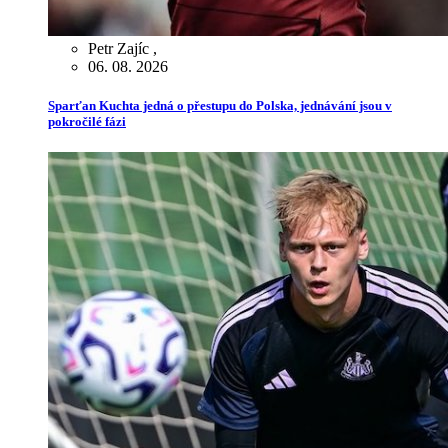
Petr Zajíc
,
06. 08. 2026
Sparťan Kuchta jedná o přestupu do Polska, jednávání jsou v
pokročilé fázi