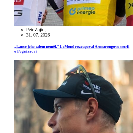
Petr Zajíc
,
31. 07. 2026
„Lance jeho talent neměl." LeMond rozcupoval Armstrongovu teorii
o Pogačarovi