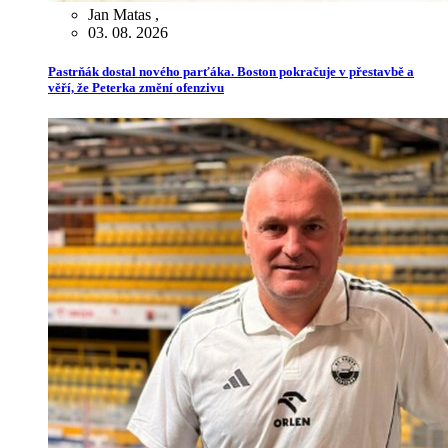
Jan Matas
,
03. 08. 2026
Pastrňák dostal nového parťáka. Boston pokračuje v přestavbě a
věří, že Peterka změní ofenzivu