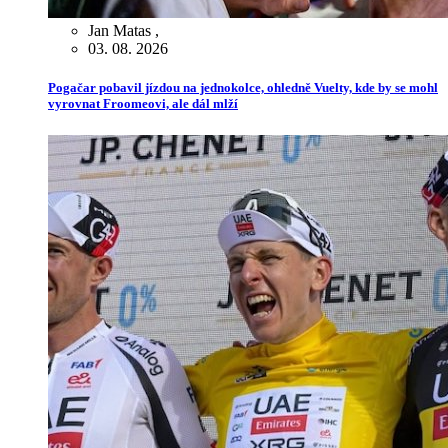
Jan Matas
,
03. 08. 2026
Pogačar pobavil jízdou na jednokolce, ohledně Vuelty, kde by se mohl
vyrovnat Froomeovi, ale dál mlží