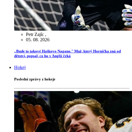
Petr Zajíc
,
05. 08. 2026
„Bude to takové Haškovo Nagano." Muž, který Horníčka zná od
dětství, popsal, co ho v Anglii čeká
Hokej
Poslední zprávy z hokeje