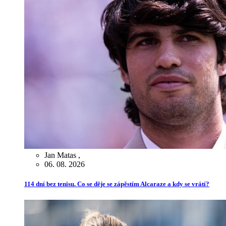
Jan Matas
,
06. 08. 2026
114 dní bez tenisu. Co se děje se zápěstím Alcaraze a kdy se vrátí?