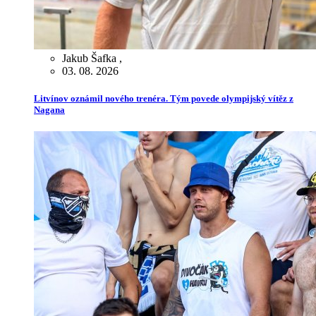
Jakub Šafka
,
03. 08. 2026
Litvínov oznámil nového trenéra. Tým povede olympijský vítěz z
Nagana