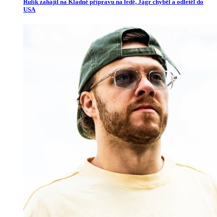
Rulík zahájil na Kladně přípravu na ledě, Jágr chyběl a odletěl do
USA