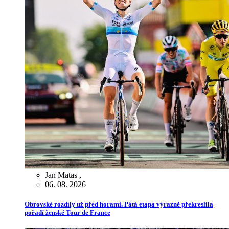
Jan Matas
,
06. 08. 2026
Obrovské rozdíly už před horami. Pátá etapa výrazně překreslila
pořadí ženské Tour de France