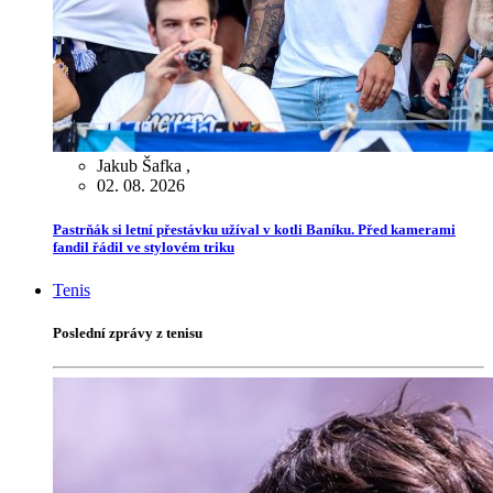
Jakub Šafka
,
02. 08. 2026
Pastrňák si letní přestávku užíval v kotli Baníku. Před kamerami
fandil řádil ve stylovém triku
Tenis
Poslední zprávy z tenisu