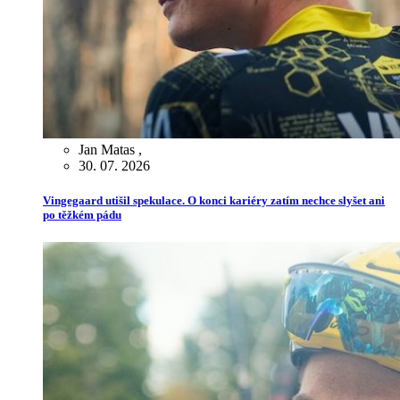
Jan Matas
,
30. 07. 2026
Vingegaard utišil spekulace. O konci kariéry zatím nechce slyšet ani
po těžkém pádu