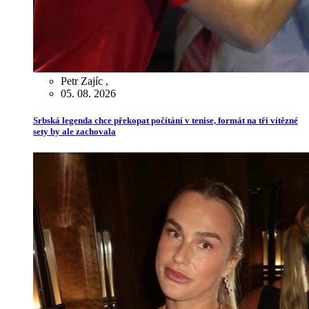
Petr Zajíc
,
05. 08. 2026
Srbská legenda chce překopat počítání v tenise, formát na tři vítězné
sety by ale zachovala