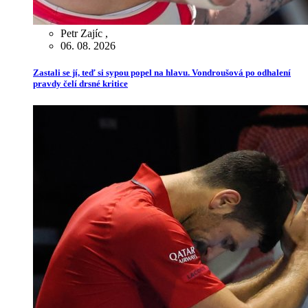
Petr Zajíc
,
06. 08. 2026
Zastali se jí, teď si sypou popel na hlavu. Vondroušová po odhalení
pravdy čelí drsné kritice