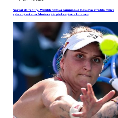
Návrat do reality. Wimbledonská šampionka Nosková ztratila téměř
vyhraný set a na Masters jde překvapivě z kola ven