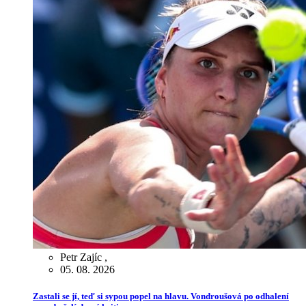
Petr Zajíc
,
05. 08. 2026
Zastali se jí, teď si sypou popel na hlavu. Vondroušová po odhalení