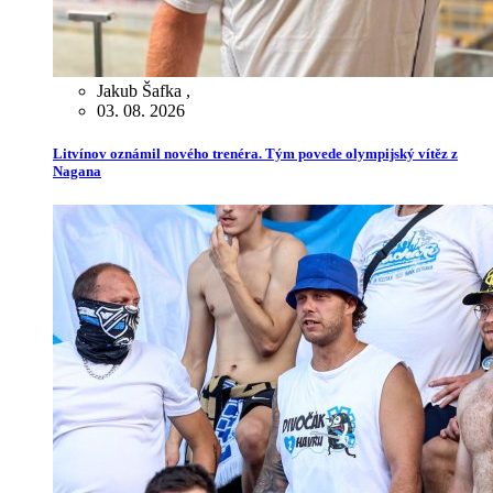
Jakub Šafka
,
03. 08. 2026
Litvínov oznámil nového trenéra. Tým povede olympijský vítěz z
Nagana