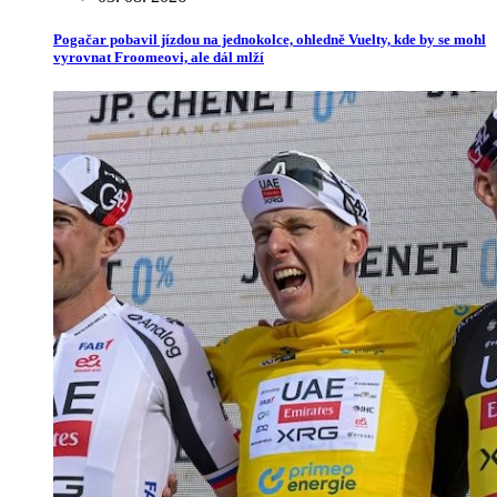
Pogačar pobavil jízdou na jednokolce, ohledně Vuelty, kde by se mohl
vyrovnat Froomeovi, ale dál mlží