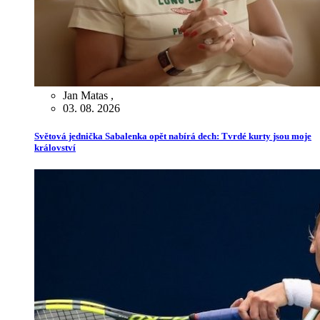
Jan Matas
,
03. 08. 2026
Světová jednička Sabalenka opět nabírá dech: Tvrdé kurty jsou moje
království