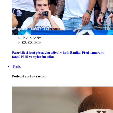
Jakub Šafka
,
02. 08. 2026
Pastrňák si letní přestávku užíval v kotli Baníku. Před kamerami
fandil řádil ve stylovém triku
Tenis
Poslední zprávy z tenisu