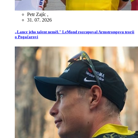
Petr Zajíc
,
31. 07. 2026
„Lance jeho talent neměl." LeMond rozcupoval Armstrongovu teorii
o Pogačarovi