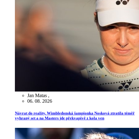
Jan Matas
,
06. 08. 2026
Návrat do reality. Wimbledonská šampionka Nosková ztratila téměř
vyhraný set a na Masters jde překvapivě z kola ven