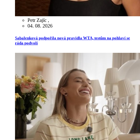
Petr Zajíc
,
04. 08. 2026
Sabalenková podpořila nová pravidla WTA, testům na pohlaví se
ráda podvolí