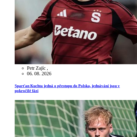
Petr Zajíc
,
06. 08. 2026
Sparťan Kuchta jedná o přestupu do Polska, jednávání jsou v
pokročilé fázi