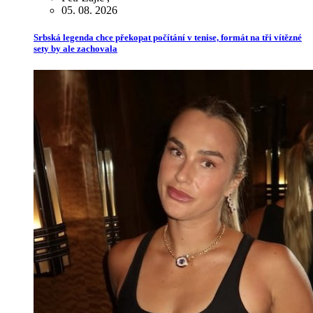
05. 08. 2026
Srbská legenda chce překopat počítání v tenise, formát na tři vítězné
sety by ale zachovala