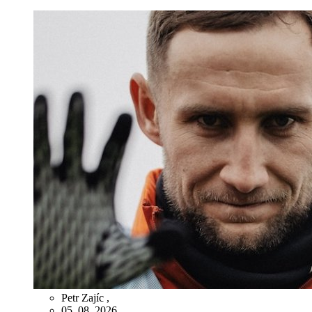
Petr Zajíc
,
05. 08. 2026