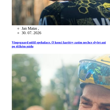
Jan Matas
,
30. 07. 2026
Vingegaard utišil spekulace. O konci kariéry zatím nechce slyšet ani
po těžkém pádu