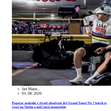
Jan Matas
,
03. 08. 2026
Pogačar podruhé v životě absolvuje dvě Grand Tours! Po 7 letech se
vrací na Vueltu a míří mezi nesmrtelné