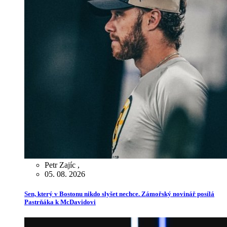
Petr Zajíc
,
05. 08. 2026
Sen, který v Bostonu nikdo slyšet nechce. Zámořský novinář posílá
Pastrňáka k McDavidovi