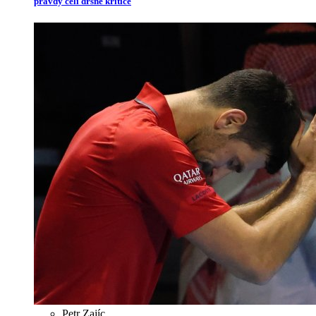
pravdy čelí drsné kritice
Petr Zajíc
,