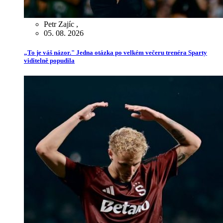
Petr Zajíc
,
05. 08. 2026
„To je váš názor." Jedna otázka po velkém večeru trenéra Sparty
viditelně popudila