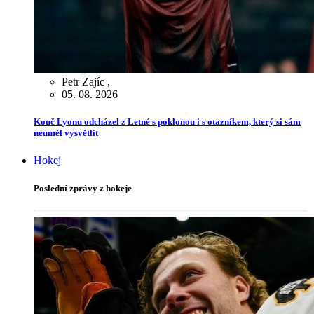
Petr Zajíc
,
05. 08. 2026
Kouč Lyonu odcházel z Letné s poklonou i s otazníkem, který si sám
neuměl vysvětlit
Hokej
Poslední zprávy z hokeje