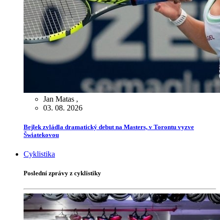
Jan Matas
,
03. 08. 2026
Bejlek zvládla dramatický debut na Masters, v Torontu vyzve
Šwiatekovou
Cyklistika
Poslední zprávy z cyklistiky