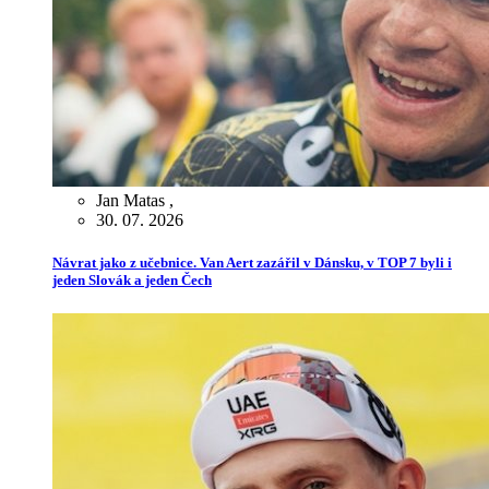
Jan Matas
,
30. 07. 2026
Návrat jako z učebnice. Van Aert zazářil v Dánsku, v TOP 7 byli i
jeden Slovák a jeden Čech