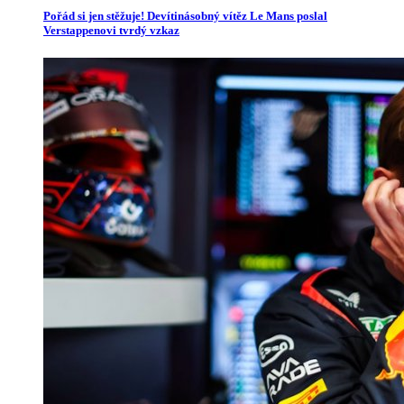
Pořád si jen stěžuje! Devítinásobný vítěz Le Mans poslal
Verstappenovi tvrdý vzkaz