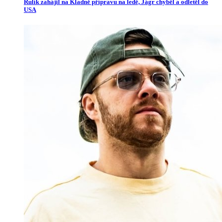
Rulík zahájil na Kladně přípravu na ledě, Jágr chyběl a odletěl do
USA