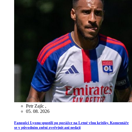
Petr Zajíc
,
05. 08. 2026
Fanoušci Lyonu spustili po porážce na Letné vlnu kritiky. Komentáře
se v původním znění zveřejnit ani nedají