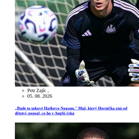
Petr Zajíc
,
05. 08. 2026
„Bude to takové Haškovo Nagano." Muž, který Horníčka zná od
dětství, popsal, co ho v Anglii čeká