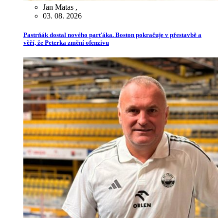
Jan Matas
,
03. 08. 2026
Pastrňák dostal nového parťáka. Boston pokračuje v přestavbě a
věří, že Peterka změní ofenzivu