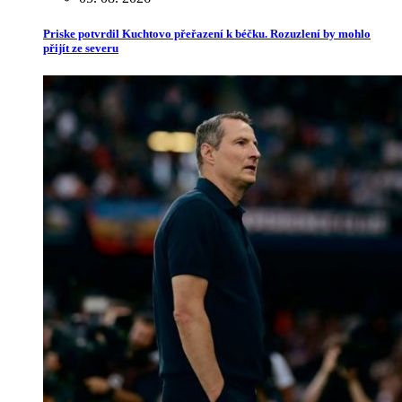
Priske potvrdil Kuchtovo přeřazení k béčku. Rozuzlení by mohlo
přijít ze severu