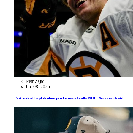
Petr Zajíc
,
05. 08. 2026
Pastrňák obhájil druhou příčku mezi křídly NHL, Nečas se ztratil