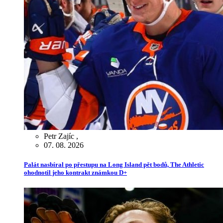
Petr Zajíc
,
07. 08. 2026
Palát nasbíral po přestupu na Long Island pět bodů, The Athletic
ohodnotil jeho kontrakt známkou D+