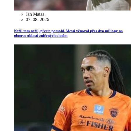
Jan Matas
,
07. 08. 2026
Nežil tam nežil, přesto pomohl. Messi věnoval přes dva miliony na
obnovu oblastí zničených ohněm