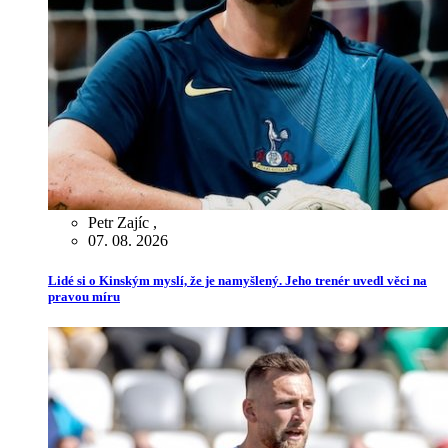
Petr Zajíc
,
07. 08. 2026
Lidé si o Kinským myslí, že je namyšlený. Jeho trenér uvedl věci na
pravou míru