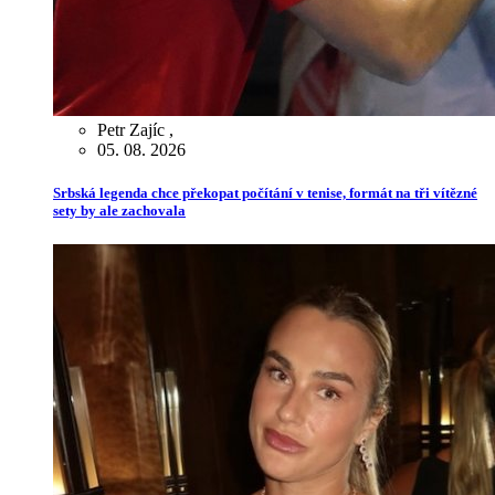
Petr Zajíc
,
05. 08. 2026
Srbská legenda chce překopat počítání v tenise, formát na tři vítězné
sety by ale zachovala