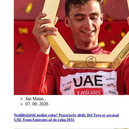
Jan Matas
,
07. 08. 2026
Nejdůležitější podpis roku? Pogačarův dědic Del Toro se zavázal
UAE Team Emirates až do roku 2031