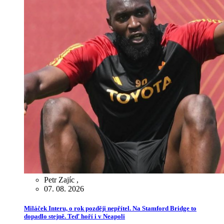
Petr Zajíc
,
07. 08. 2026
Miláček Interu, o rok později nepřítel. Na Stamford Bridge to
dopadlo stejně. Teď hoří i v Neapoli