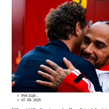
Petr Zajíc
,
07. 08. 2026