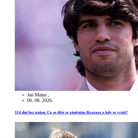
Jan Matas
,
06. 08. 2026
114 dní bez tenisu. Co se děje se zápěstím Alcaraze a kdy se vrátí?