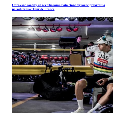
Obrovské rozdíly už před horami. Pátá etapa výrazně překreslila
pořadí ženské Tour de France