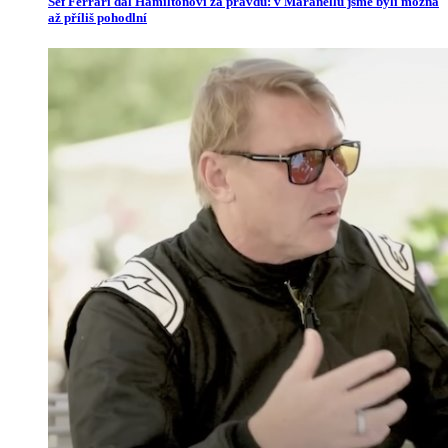
Šéf Ferrari dal Hamiltonovi za pravdu: v Maranellu jsme byli možná
až příliš pohodlní