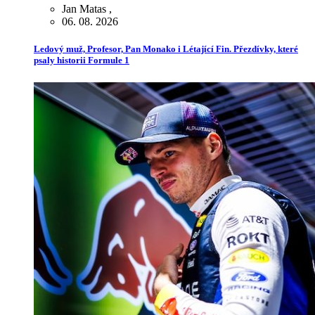
Jan Matas
,
06. 08. 2026
Ledový muž, Profesor, Pan Monako i Létající Fin. Přezdívky, které
psaly historii Formule 1