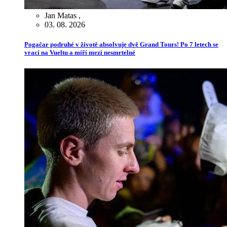
Jan Matas
,
03. 08. 2026
Pogačar podruhé v životě absolvuje dvě Grand Tours! Po 7 letech se
vrací na Vueltu a míří mezi nesmrtelné