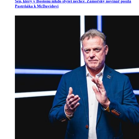
Sen, který v Bostonu nikdo slyšet nechce. Zámořský novinář posílá
Pastrňáka k McDavidovi