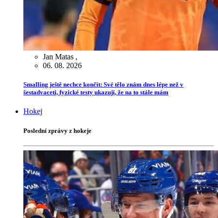
Jan Matas
,
06. 08. 2026
Smalling ještě nechce končit: Své tělo znám dnes lépe než v
šestadvaceti, fyzické testy ukazují, že na to stále mám
Hokej
Poslední zprávy z hokeje