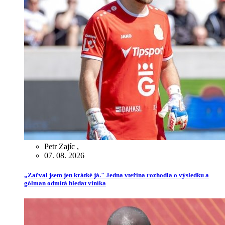
Petr Zajíc
,
07. 08. 2026
„Zařval jsem jen krátké já." Jedna vteřina rozhodla o výsledku a
gólman odmítá hledat viníka