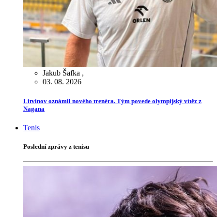
Jakub Šafka
,
03. 08. 2026
Litvínov oznámil nového trenéra. Tým povede olympijský vítěz z
Nagana
Tenis
Poslední zprávy z tenisu