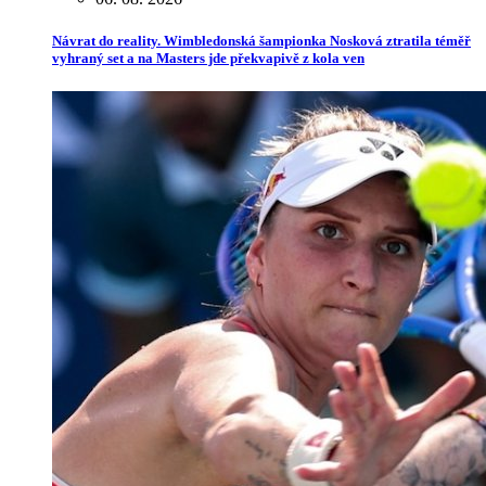
Návrat do reality. Wimbledonská šampionka Nosková ztratila téměř
vyhraný set a na Masters jde překvapivě z kola ven