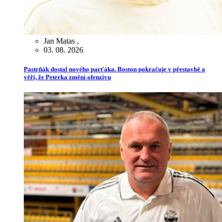
Jan Matas
,
03. 08. 2026
Pastrňák dostal nového parťáka. Boston pokračuje v přestavbě a
věří, že Peterka změní ofenzivu