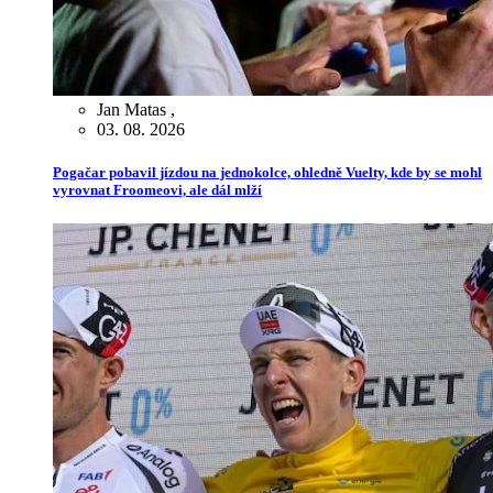
Jan Matas
,
03. 08. 2026
Pogačar pobavil jízdou na jednokolce, ohledně Vuelty, kde by se mohl
vyrovnat Froomeovi, ale dál mlží