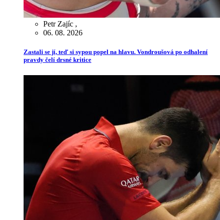
Petr Zajíc
,
06. 08. 2026
Zastali se jí, teď si sypou popel na hlavu. Vondroušová po odhalení
pravdy čelí drsné kritice