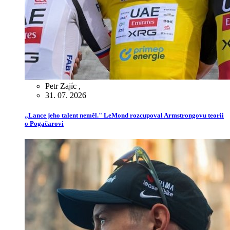
Petr Zajíc
,
31. 07. 2026
„Lance jeho talent neměl." LeMond rozcupoval Armstrongovu teorii
o Pogačarovi