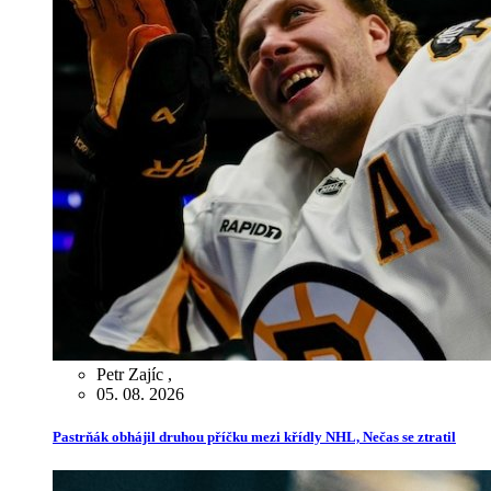
Petr Zajíc
,
05. 08. 2026
Pastrňák obhájil druhou příčku mezi křídly NHL, Nečas se ztratil