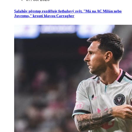
Salahův přestup rozděluje fotbalový svět. "Má na AC Milán nebo
Juventus," kroutí hlavou Carragher