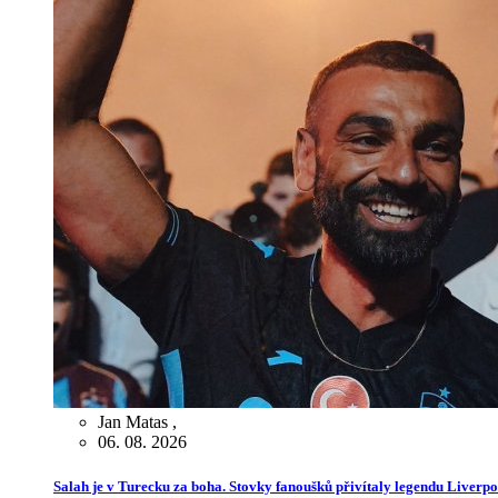
Jan Matas
,
06. 08. 2026
Salah je v Turecku za boha. Stovky fanoušků přivítaly legendu Liverp