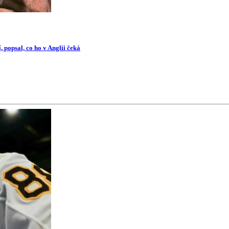
 popsal, co ho v Anglii čeká