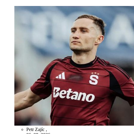
Petr Zajíc
,