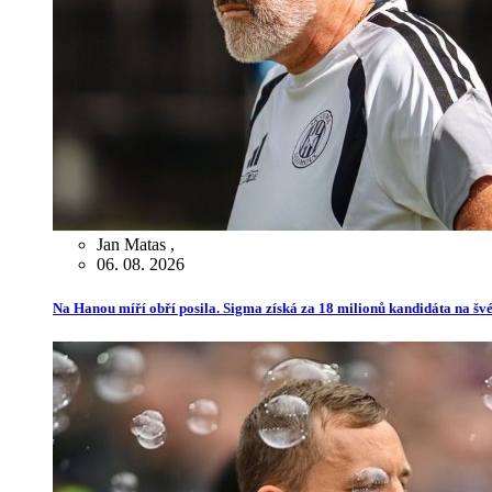
Jan Matas
,
06. 08. 2026
Na Hanou míří obří posila. Sigma získá za 18 milionů kandidáta na švé