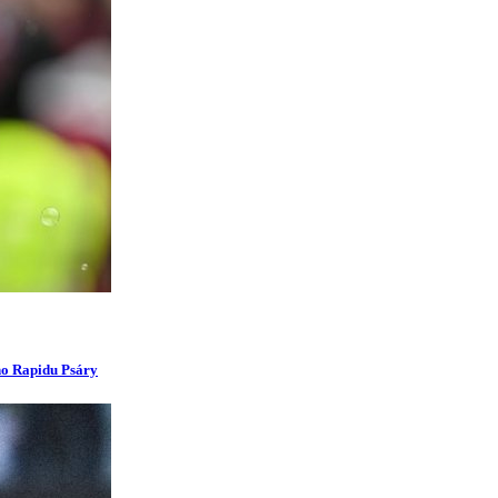
ího Rapidu Psáry