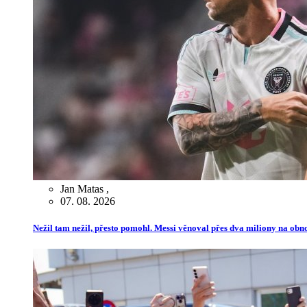
Jan Matas
,
07. 08. 2026
Nežil tam nežil, přesto pomohl. Messi věnoval přes dva miliony na ob