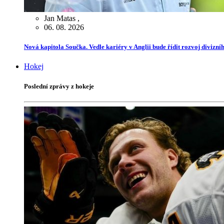
Jan Matas
,
06. 08. 2026
Nová kapitola Součka. Vedle kariéry v Anglii bude řídit rozvoj divizn
Hokej
Poslední zprávy z hokeje