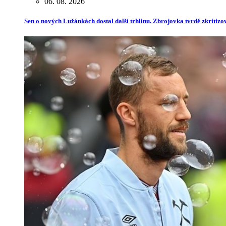
06. 08. 2026
Sen o nových Lužánkách dostal další trhlinu. Zbrojovka tvrdě zkritiz