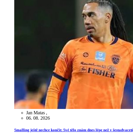
Jan Matas
,
06. 08. 2026
Smalling ještě nechce končit: Své tělo znám dnes lépe než v šestadvaceti,