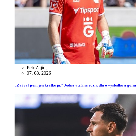
Petr Zajíc
,
07. 08. 2026
„Zařval jsem jen krátké já." Jedna vteřina rozhodla o výsledku a gól