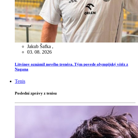
Jakub Šafka
,
03. 08. 2026
Litvínov oznámil nového trenéra. Tým povede olympijský vítěz z
Nagana
Tenis
Poslední zprávy z tenisu