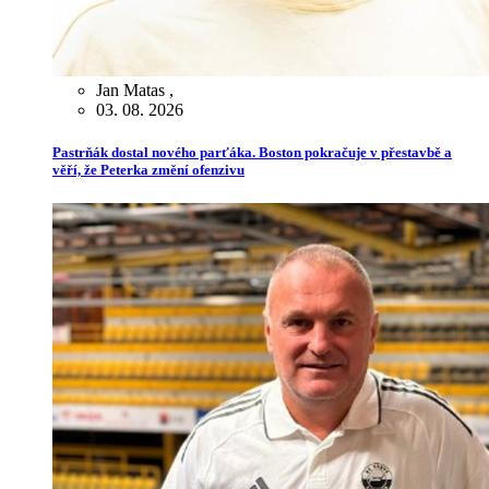
Jan Matas
,
03. 08. 2026
Pastrňák dostal nového parťáka. Boston pokračuje v přestavbě a
věří, že Peterka změní ofenzivu