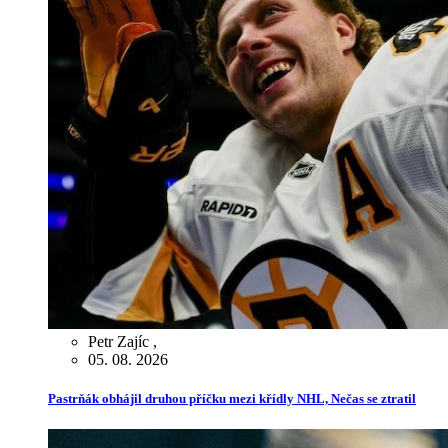
Petr Zajíc
,
05. 08. 2026
Pastrňák obhájil druhou příčku mezi křídly NHL, Nečas se ztratil