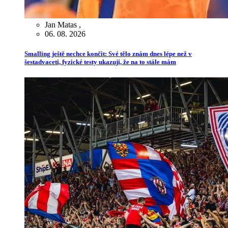
Jan Matas
,
06. 08. 2026
Smalling ještě nechce končit: Své tělo znám dnes lépe než v
šestadvaceti, fyzické testy ukazují, že na to stále mám