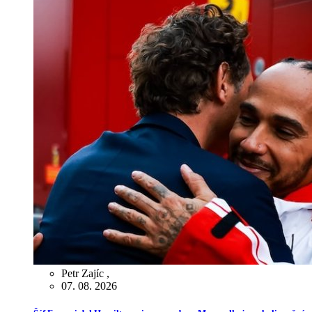
Petr Zajíc
,
07. 08. 2026