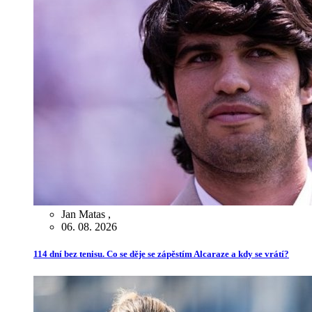
Jan Matas
,
06. 08. 2026
114 dní bez tenisu. Co se děje se zápěstím Alcaraze a kdy se vrátí?