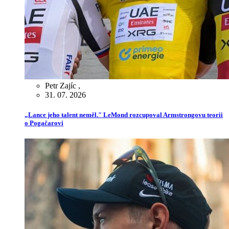
Petr Zajíc
,
31. 07. 2026
„Lance jeho talent neměl." LeMond rozcupoval Armstrongovu teorii
o Pogačarovi