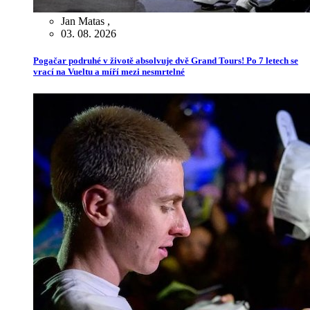
Jan Matas
,
03. 08. 2026
Pogačar podruhé v životě absolvuje dvě Grand Tours! Po 7 letech se
vrací na Vueltu a míří mezi nesmrtelné