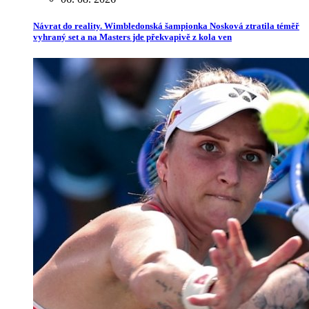
Návrat do reality. Wimbledonská šampionka Nosková ztratila téměř
vyhraný set a na Masters jde překvapivě z kola ven