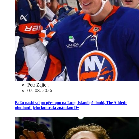
Petr Zajíc
,
07. 08. 2026
Palát nasbíral po přestupu na Long Island pět bodů, The Athletic
ohodnotil jeho kontrakt známkou D+