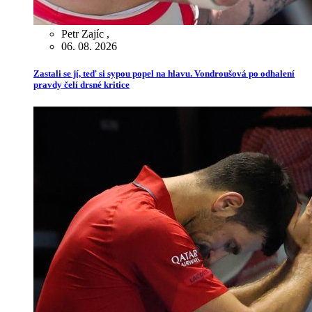
Petr Zajíc
,
06. 08. 2026
Zastali se jí, teď si sypou popel na hlavu. Vondroušová po odhalení
pravdy čelí drsné kritice