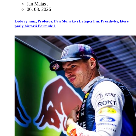
Jan Matas
,
06. 08. 2026
Ledový muž, Profesor, Pan Monako i Létající Fin. Přezdívky, které
psaly historii Formule 1