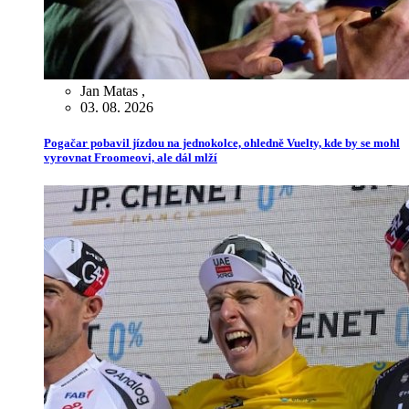
Jan Matas
,
03. 08. 2026
Pogačar pobavil jízdou na jednokolce, ohledně Vuelty, kde by se mohl
vyrovnat Froomeovi, ale dál mlží