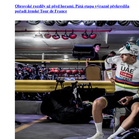
Obrovské rozdíly už před horami. Pátá etapa výrazně překreslila
pořadí ženské Tour de France