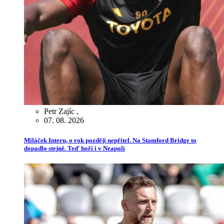
Petr Zajíc
,
07. 08. 2026
Miláček Interu, o rok později nepřítel. Na Stamford Bridge to
dopadlo stejně. Teď hoří i v Neapoli