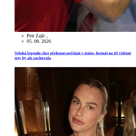
Petr Zajíc
,
05. 08. 2026
Srbská legenda chce překopat počítání v tenise, formát na tři vítězné
sety by ale zachovala