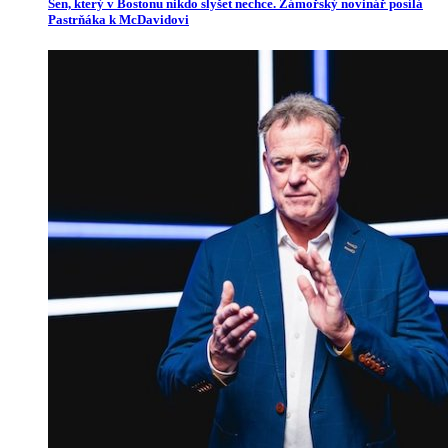
Sen, který v Bostonu nikdo slyšet nechce. Zámořský novinář posílá
Pastrňáka k McDavidovi