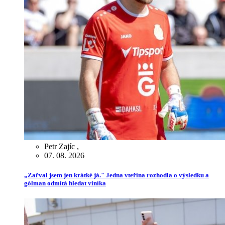
Petr Zajíc
,
07. 08. 2026
„Zařval jsem jen krátké já." Jedna vteřina rozhodla o výsledku a
gólman odmítá hledat viníka