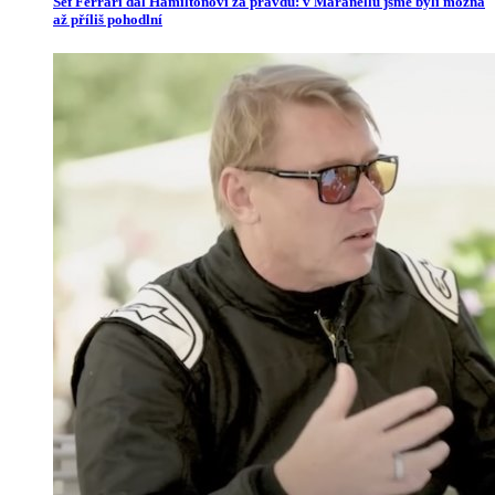
Šéf Ferrari dal Hamiltonovi za pravdu: v Maranellu jsme byli možná
až příliš pohodlní