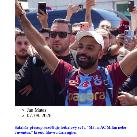
Jan Matas
,
07. 08. 2026
Salahův přestup rozděluje fotbalový svět. "Má na AC Milán nebo
Juventus," kroutí hlavou Carragher