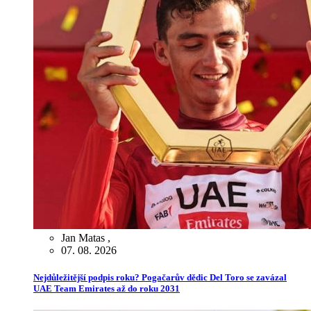
Jan Matas
,
07. 08. 2026
Nejdůležitější podpis roku? Pogačarův dědic Del Toro se zavázal
UAE Team Emirates až do roku 2031