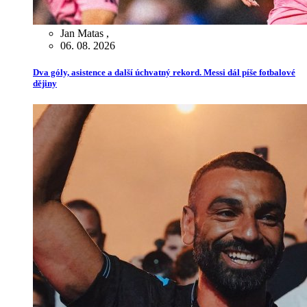
Jan Matas
,
06. 08. 2026
Dva góly, asistence a další úchvatný rekord. Messi dál píše fotbalové
dějiny