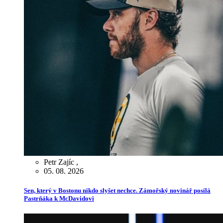
Petr Zajíc
,
05. 08. 2026
Sen, který v Bostonu nikdo slyšet nechce. Zámořský novinář posílá
Pastrňáka k McDavidovi