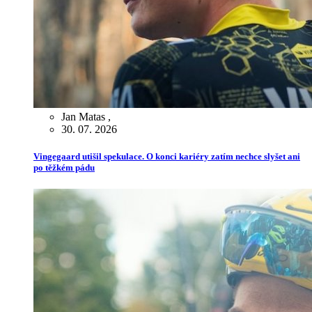
Jan Matas
,
30. 07. 2026
Vingegaard utišil spekulace. O konci kariéry zatím nechce slyšet ani
po těžkém pádu