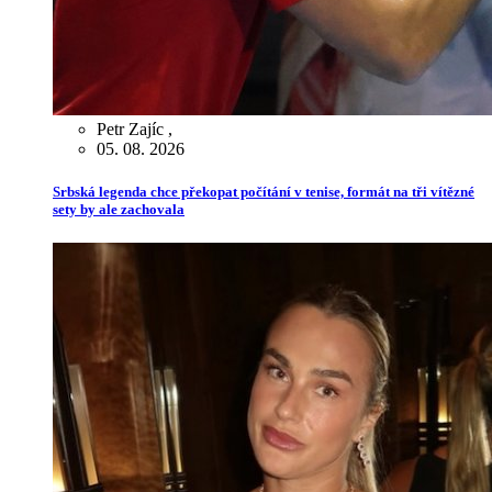
Petr Zajíc
,
05. 08. 2026
Srbská legenda chce překopat počítání v tenise, formát na tři vítězné
sety by ale zachovala