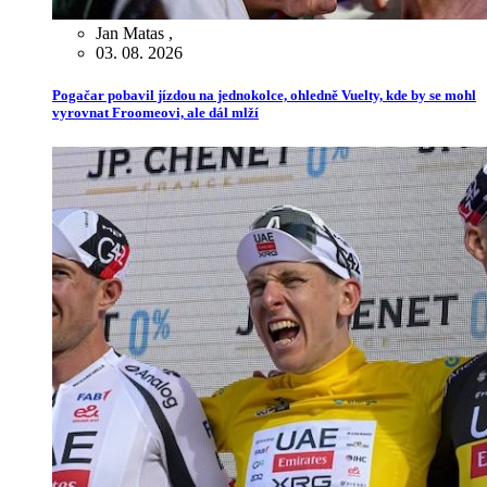
Jan Matas
,
03. 08. 2026
Pogačar pobavil jízdou na jednokolce, ohledně Vuelty, kde by se mohl
vyrovnat Froomeovi, ale dál mlží