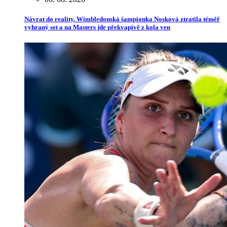
Návrat do reality. Wimbledonská šampionka Nosková ztratila téměř
vyhraný set a na Masters jde překvapivě z kola ven