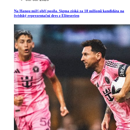
Na Hanou míří obří posila. Sigma získá za 18 milionů kandidáta na
švédský reprezentační dres z Eliteserien