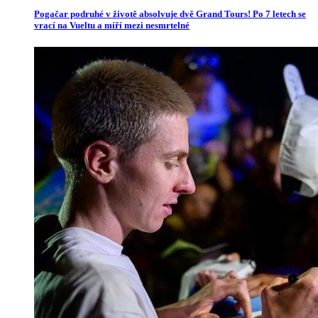
Pogačar podruhé v životě absolvuje dvě Grand Tours! Po 7 letech se
vrací na Vueltu a míří mezi nesmrtelné