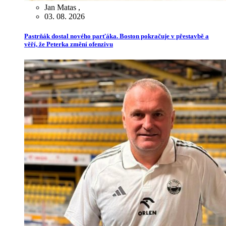
Jan Matas
,
03. 08. 2026
Pastrňák dostal nového parťáka. Boston pokračuje v přestavbě a
věří, že Peterka změní ofenzivu