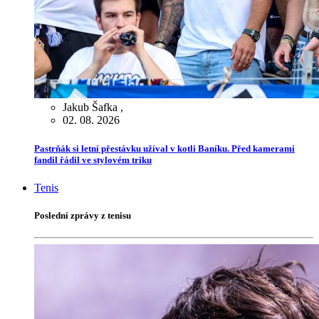
Jakub Šafka
,
02. 08. 2026
Pastrňák si letní přestávku užíval v kotli Baníku. Před kamerami
fandil řádil ve stylovém triku
Tenis
Poslední zprávy z tenisu