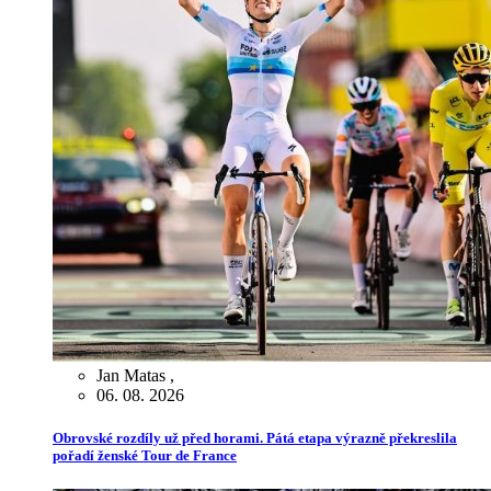
Jan Matas
,
06. 08. 2026
Obrovské rozdíly už před horami. Pátá etapa výrazně překreslila
pořadí ženské Tour de France