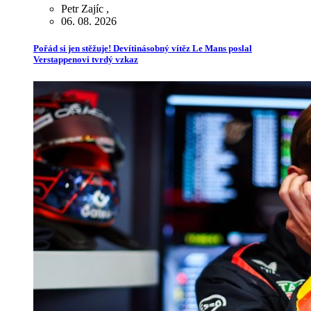
Petr Zajíc
,
06. 08. 2026
Pořád si jen stěžuje! Devítinásobný vítěz Le Mans poslal
Verstappenovi tvrdý vzkaz