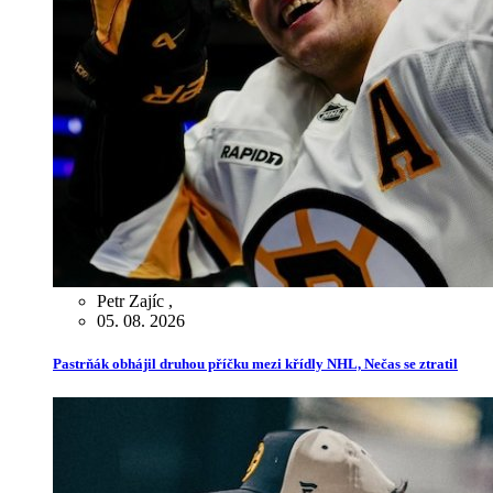
Petr Zajíc
,
05. 08. 2026
Pastrňák obhájil druhou příčku mezi křídly NHL, Nečas se ztratil