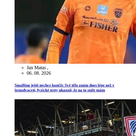
Jan Matas
,
06. 08. 2026
Smalling ještě nechce končit: Své tělo znám dnes lépe než v
šestadvaceti, fyzické testy ukazují, že na to stále mám