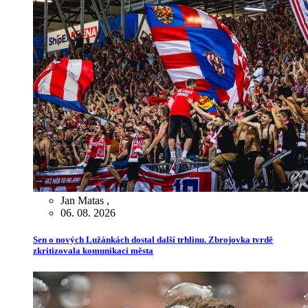
Jan Matas
,
06. 08. 2026
Sen o nových Lužánkách dostal další trhlinu. Zbrojovka tvrdě
zkritizovala komunikaci města