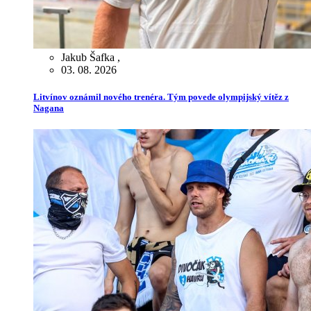
Jakub Šafka
,
03. 08. 2026
Litvínov oznámil nového trenéra. Tým povede olympijský vítěz z
Nagana