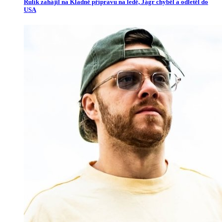
Rulík zahájil na Kladně přípravu na ledě, Jágr chyběl a odletěl do
USA