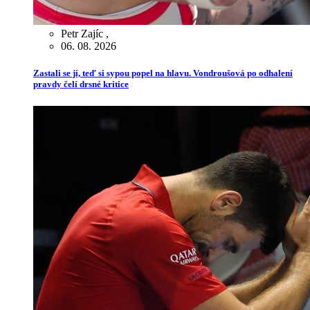
Petr Zajíc
,
06. 08. 2026
Zastali se jí, teď si sypou popel na hlavu. Vondroušová po odhalení
pravdy čelí drsné kritice