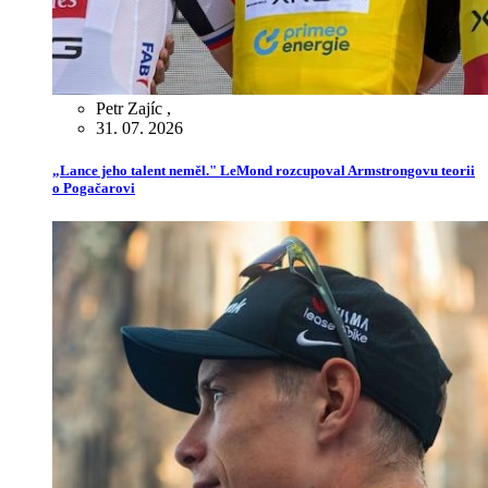
Petr Zajíc
,
31. 07. 2026
„Lance jeho talent neměl." LeMond rozcupoval Armstrongovu teorii
o Pogačarovi