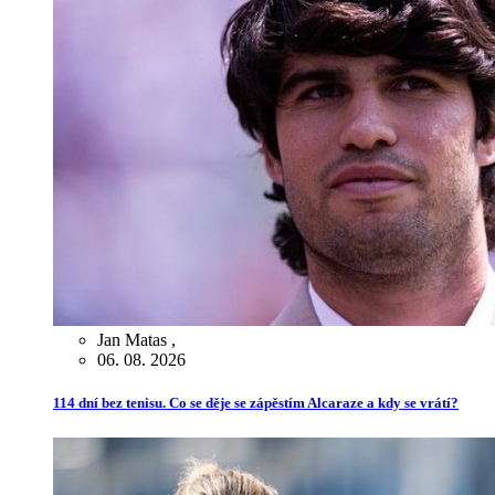
Jan Matas
,
06. 08. 2026
114 dní bez tenisu. Co se děje se zápěstím Alcaraze a kdy se vrátí?