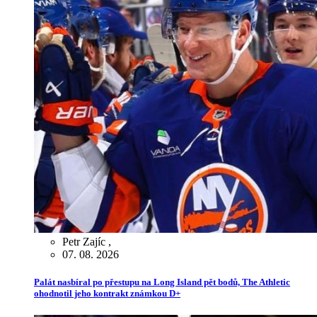
Petr Zajíc
,
07. 08. 2026
Palát nasbíral po přestupu na Long Island pět bodů, The Athletic
ohodnotil jeho kontrakt známkou D+