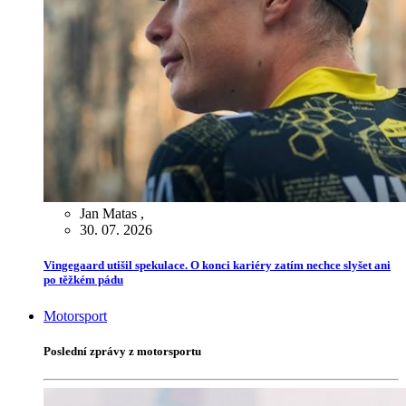
Jan Matas
,
30. 07. 2026
Vingegaard utišil spekulace. O konci kariéry zatím nechce slyšet ani
po těžkém pádu
Motorsport
Poslední zprávy z motorsportu