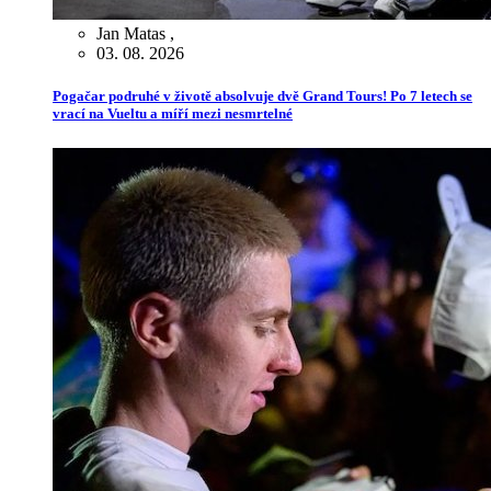
Jan Matas
,
03. 08. 2026
Pogačar podruhé v životě absolvuje dvě Grand Tours! Po 7 letech se
vrací na Vueltu a míří mezi nesmrtelné