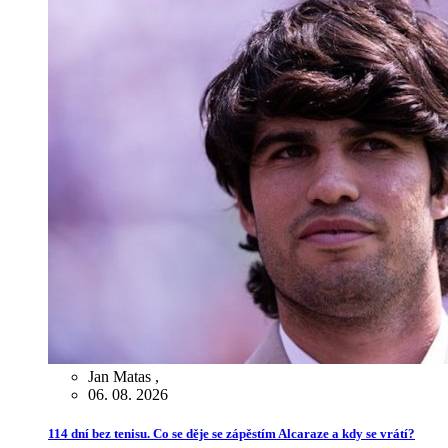
Jan Matas
,
06. 08. 2026
114 dní bez tenisu. Co se děje se zápěstím Alcaraze a kdy se vrátí?