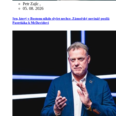
Petr Zajíc
,
05. 08. 2026
Sen, který v Bostonu nikdo slyšet nechce. Zámořský novinář posílá
Pastrňáka k McDavidovi