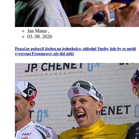
Jan Matas
,
03. 08. 2026
Pogačar pobavil jízdou na jednokolce, ohledně Vuelty, kde by se mohl
vyrovnat Froomeovi, ale dál mlží