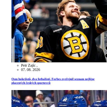
Petr Zajíc
,
07. 08. 2026
Osm hokejistů, dva fotbalisté. Forbes zveřejnil seznam nejlépe
placených českých sportovců