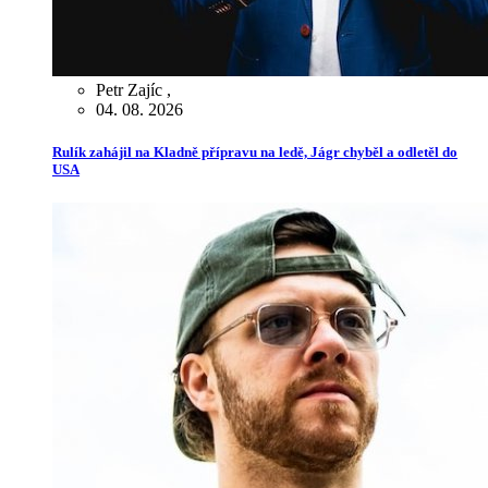
Petr Zajíc
,
04. 08. 2026
Rulík zahájil na Kladně přípravu na ledě, Jágr chyběl a odletěl do
USA