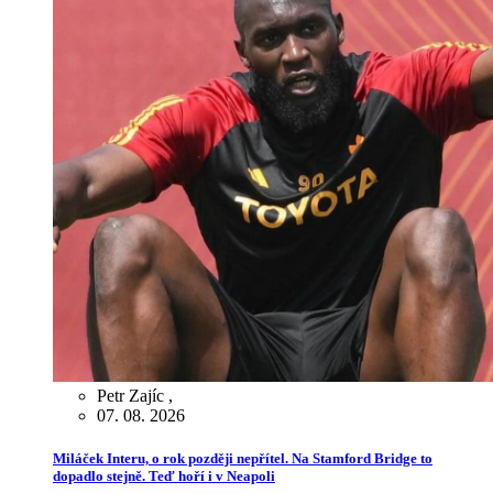
Petr Zajíc
,
07. 08. 2026
Miláček Interu, o rok později nepřítel. Na Stamford Bridge to
dopadlo stejně. Teď hoří i v Neapoli