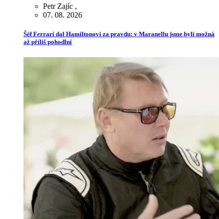
Petr Zajíc
,
07. 08. 2026
Šéf Ferrari dal Hamiltonovi za pravdu: v Maranellu jsme byli možná
až příliš pohodlní