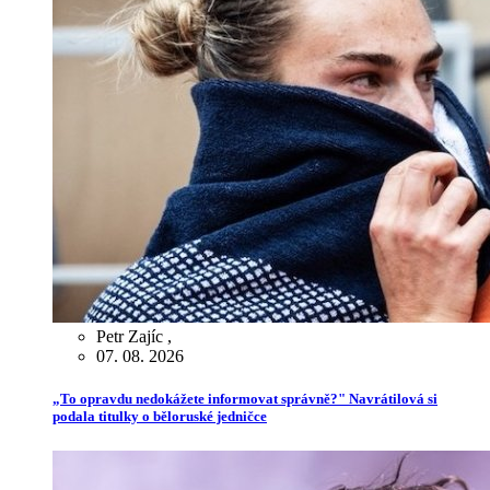
Petr Zajíc
,
07. 08. 2026
„To opravdu nedokážete informovat správně?" Navrátilová si
podala titulky o běloruské jedničce