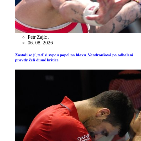
Petr Zajíc
,
06. 08. 2026
Zastali se jí, teď si sypou popel na hlavu. Vondroušová po odhalení
pravdy čelí drsné kritice