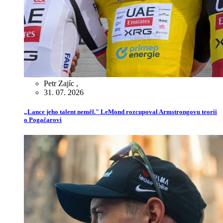
Petr Zajíc
,
31. 07. 2026
„Lance jeho talent neměl." LeMond rozcupoval Armstrongovu teorii
o Pogačarovi