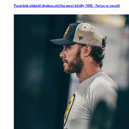
Pastrňák obhájil druhou příčku mezi křídly NHL, Nečas se ztratil