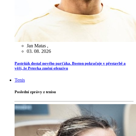
Jan Matas
,
03. 08. 2026
Pastrňák dostal nového parťáka. Boston pokračuje v přestavbě a
věří, že Peterka změní ofenzivu
Tenis
Poslední zprávy z tenisu