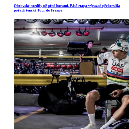
Obrovské rozdíly už před horami. Pátá etapa výrazně překreslila
pořadí ženské Tour de France