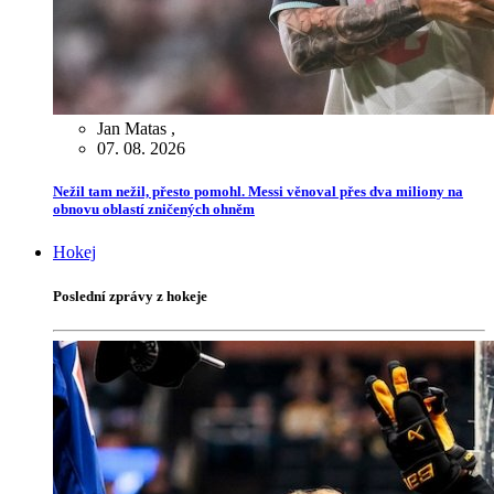
Jan Matas
,
07. 08. 2026
Nežil tam nežil, přesto pomohl. Messi věnoval přes dva miliony na
obnovu oblastí zničených ohněm
Hokej
Poslední zprávy z hokeje