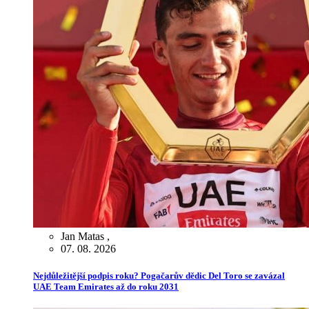
Jan Matas
,
07. 08. 2026
Nejdůležitější podpis roku? Pogačarův dědic Del Toro se zavázal
UAE Team Emirates až do roku 2031