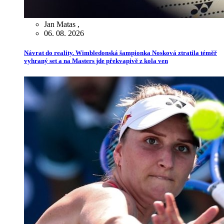
Jan Matas
,
06. 08. 2026
Návrat do reality. Wimbledonská šampionka Nosková ztratila téměř
vyhraný set a na Masters jde překvapivě z kola ven