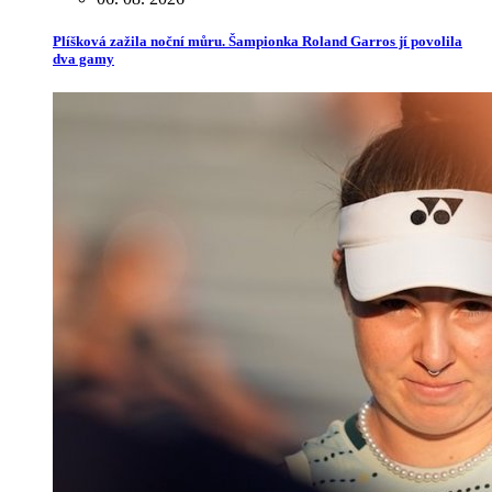
Plíšková zažila noční můru. Šampionka Roland Garros jí povolila
dva gamy