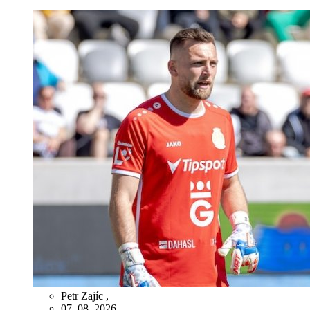
Petr Zajíc
,
07. 08. 2026