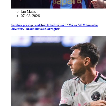
Jan Matas
,
07. 08. 2026
Salahův přestup rozděluje fotbalový svět. "Má na AC Milán nebo
Juventus," kroutí hlavou Carragher