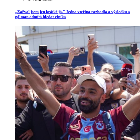
„Zařval jsem jen krátké já." Jedna vteřina rozhodla o výsledku a
gólman odmítá hledat viníka