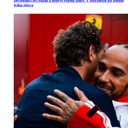
Devatenáct let čekání a poprvé reálná šance. V Maranellu ale panuje
jedna obava