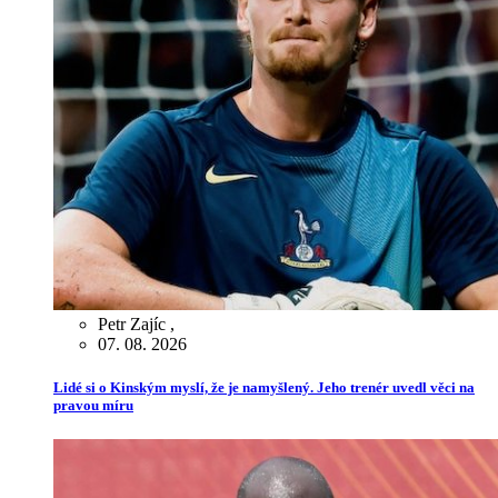
Petr Zajíc
,
07. 08. 2026
Lidé si o Kinským myslí, že je namyšlený. Jeho trenér uvedl věci na
pravou míru