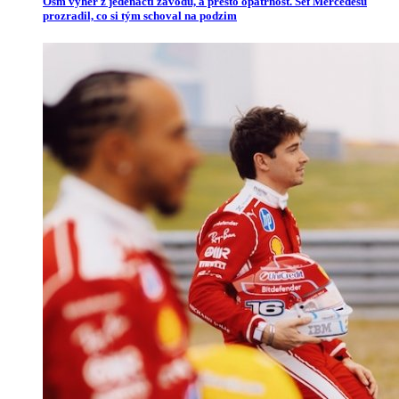
Osm výher z jedenácti závodů, a přesto opatrnost. Šéf Mercedesu
prozradil, co si tým schoval na podzim