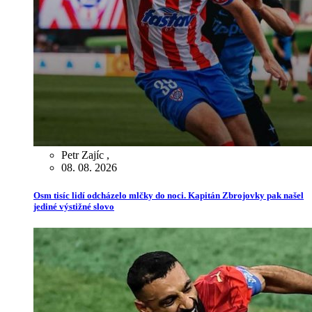
Petr Zajíc
,
08. 08. 2026
Osm tisíc lidí odcházelo mlčky do noci. Kapitán Zbrojovky pak našel
jediné výstižné slovo