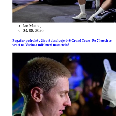
Jan Matas
,
03. 08. 2026
Pogačar podruhé v životě absolvuje dvě Grand Tours! Po 7 letech se
vrací na Vueltu a míří mezi nesmrtelné