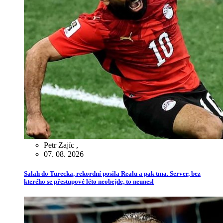
Petr Zajíc
,
07. 08. 2026
Salah do Turecka, rekordní posila Realu a pak tma. Server, bez
kterého se přestupové léto neobejde, to neunesl