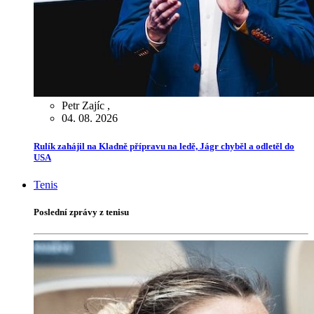
Petr Zajíc
,
04. 08. 2026
Rulík zahájil na Kladně přípravu na ledě, Jágr chyběl a odletěl do
USA
Tenis
Poslední zprávy z tenisu