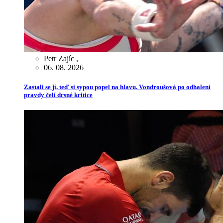
Petr Zajíc
,
06. 08. 2026
Zastali se jí, teď si sypou popel na hlavu. Vondroušová po odhalení
pravdy čelí drsné kritice