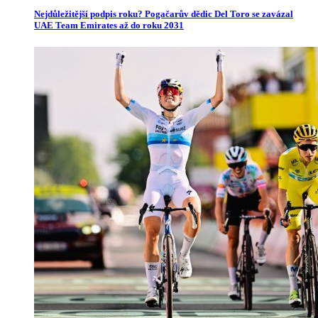
Nejdůležitější podpis roku? Pogačarův dědic Del Toro se zavázal
UAE Team Emirates až do roku 2031