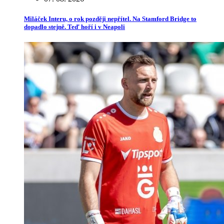
Miláček Interu, o rok později nepřítel. Na Stamford Bridge to
dopadlo stejně. Teď hoří i v Neapoli