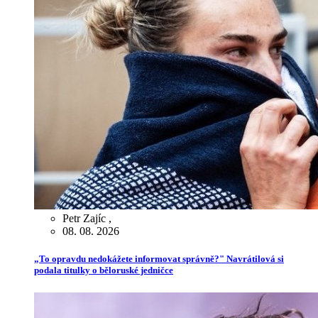
Petr Zajíc
,
08. 08. 2026
„To opravdu nedokážete informovat správně?" Navrátilová si
podala titulky o běloruské jedničce