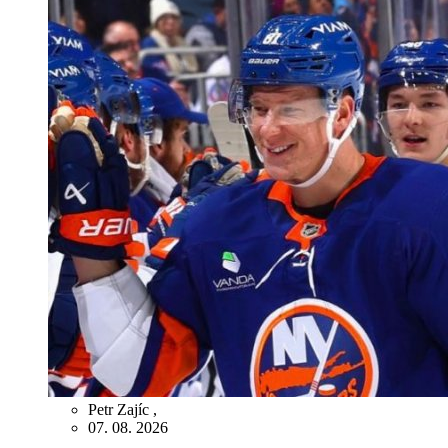
Petr Zajíc
,
07. 08. 2026