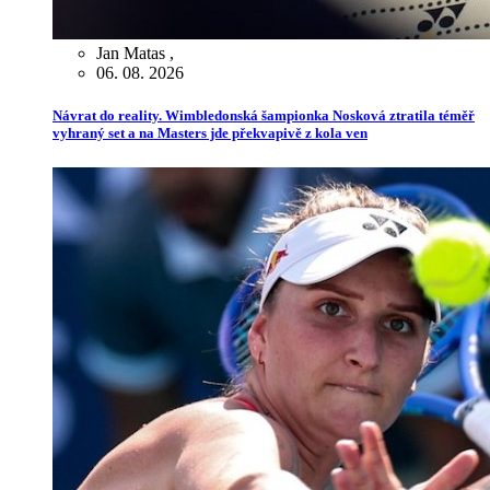
Jan Matas
,
06. 08. 2026
Návrat do reality. Wimbledonská šampionka Nosková ztratila téměř
vyhraný set a na Masters jde překvapivě z kola ven