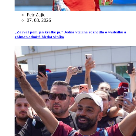
Petr Zajíc
,
07. 08. 2026
„Zařval jsem jen krátké já." Jedna vteřina rozhodla o výsledku a
gólman odmítá hledat viníka