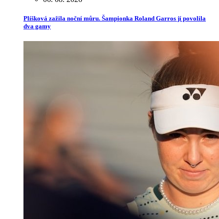
Plíšková zažila noční můru. Šampionka Roland Garros jí povolila
dva gamy