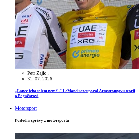
Petr Zajíc
,
31. 07. 2026
„Lance jeho talent neměl." LeMond rozcupoval Armstrongovu teorii
o Pogačarovi
Motorsport
Poslední zprávy z motorsportu