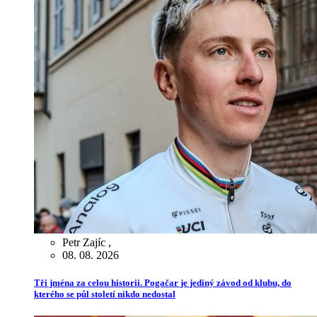
Petr Zajíc
,
08. 08. 2026
Tři jména za celou historii. Pogačar je jediný závod od klubu, do
kterého se půl století nikdo nedostal