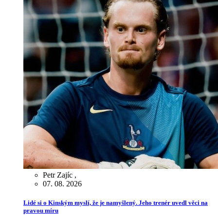
Petr Zajíc
,
07. 08. 2026
Lidé si o Kinským myslí, že je namyšlený. Jeho trenér uvedl věci na
pravou míru