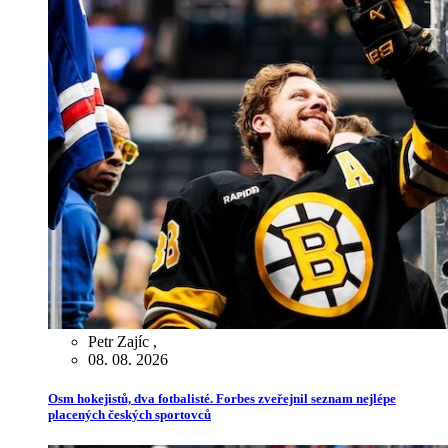
Petr Zajíc
,
08. 08. 2026
Osm hokejistů, dva fotbalisté. Forbes zveřejnil seznam nejlépe
placených českých sportovců