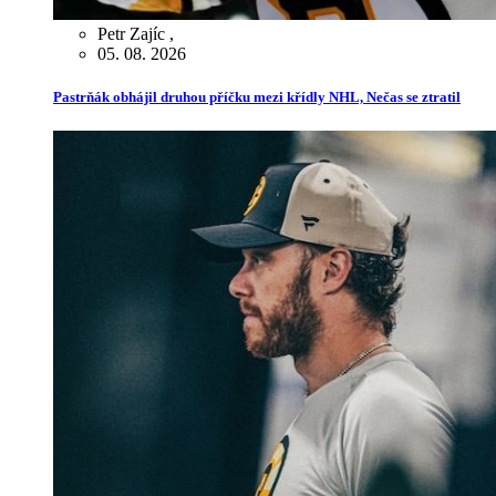
Petr Zajíc
,
05. 08. 2026
Pastrňák obhájil druhou příčku mezi křídly NHL, Nečas se ztratil