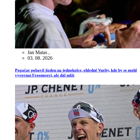
Jan Matas
,
03. 08. 2026
Pogačar pobavil jízdou na jednokolce, ohledně Vuelty, kde by se mohl
vyrovnat Froomeovi, ale dál mlží