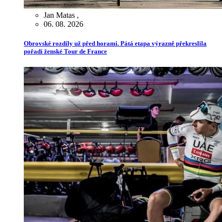
Jan Matas
,
06. 08. 2026
Obrovské rozdíly už před horami. Pátá etapa výrazně překreslila
pořadí ženské Tour de France