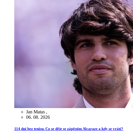
Jan Matas
,
06. 08. 2026
114 dní bez tenisu. Co se děje se zápěstím Alcaraze a kdy se vrátí?