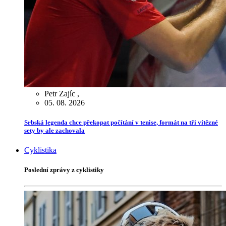
Petr Zajíc
,
05. 08. 2026
Srbská legenda chce překopat počítání v tenise, formát na tři vítězné
sety by ale zachovala
Cyklistika
Poslední zprávy z cyklistiky