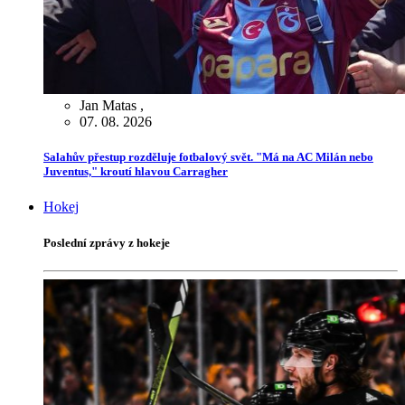
Jan Matas
,
07. 08. 2026
Salahův přestup rozděluje fotbalový svět. "Má na AC Milán nebo
Juventus," kroutí hlavou Carragher
Hokej
Poslední zprávy z hokeje