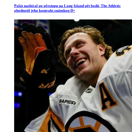
Palát nasbíral po přestupu na Long Island pět bodů, The Athletic
ohodnotil jeho kontrakt známkou D+