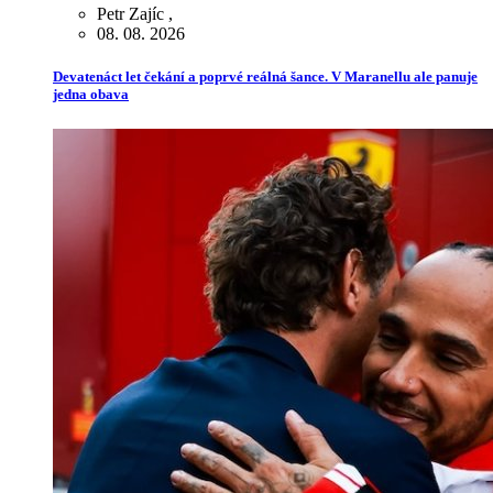
Petr Zajíc
,
08. 08. 2026
Devatenáct let čekání a poprvé reálná šance. V Maranellu ale panuje
jedna obava