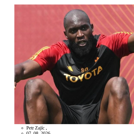
Petr Zajíc
,
07. 08. 2026