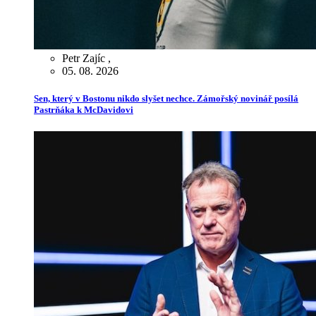
Petr Zajíc
,
05. 08. 2026
Sen, který v Bostonu nikdo slyšet nechce. Zámořský novinář posílá
Pastrňáka k McDavidovi