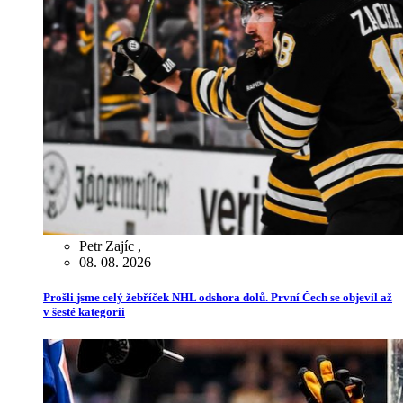
Petr Zajíc
,
08. 08. 2026
Prošli jsme celý žebříček NHL odshora dolů. První Čech se objevil až
v šesté kategorii