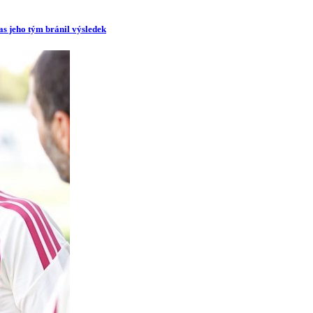
as jeho tým bránil výsledek