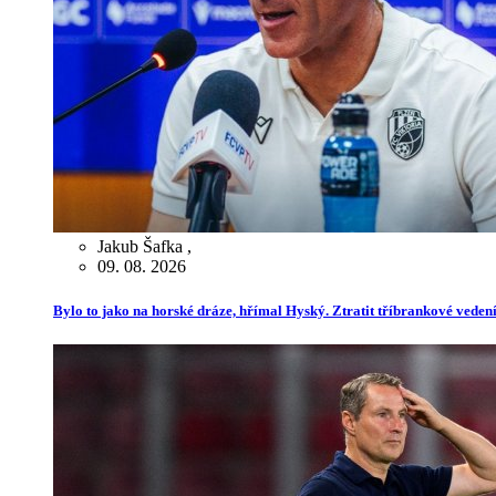
Jakub Šafka
,
09. 08. 2026
Bylo to jako na horské dráze, hřímal Hyský. Ztratit tříbrankové veden