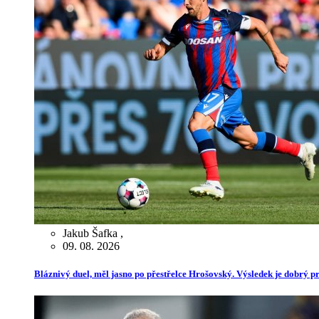
Jakub Šafka
,
09. 08. 2026
Bláznivý duel, měl jasno po přestřelce Hrošovský. Výsledek je dobrý pr