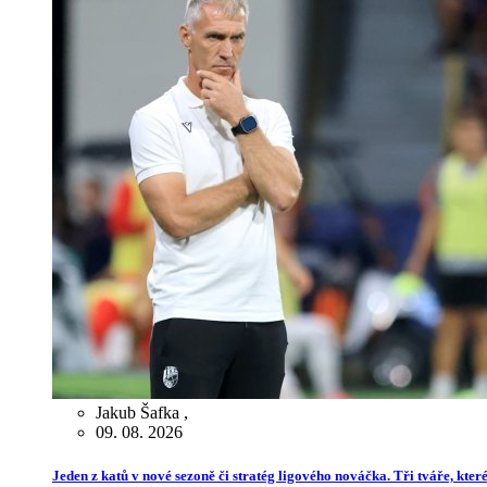
Jakub Šafka
,
09. 08. 2026
Jeden z katů v nové sezoně či stratég ligového nováčka. Tři tváře, kte