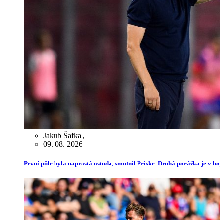
Jakub Šafka
,
09. 08. 2026
První půle byla naprostá ostuda, smutnil Priske. Druhá porážka je v boj