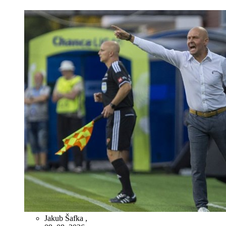
Jakub Šafka
,