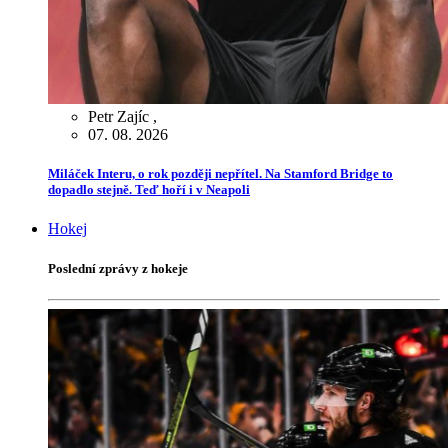
Petr Zajíc
,
07. 08. 2026
Miláček Interu, o rok později nepřítel. Na Stamford Bridge to
dopadlo stejně. Teď hoří i v Neapoli
Hokej
Poslední zprávy z hokeje