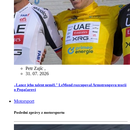
Petr Zajíc
,
31. 07. 2026
„Lance jeho talent neměl." LeMond rozcupoval Armstrongovu teorii
o Pogačarovi
Motorsport
Poslední zprávy z motorsportu