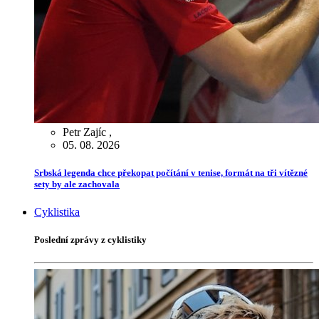
Petr Zajíc
,
05. 08. 2026
Srbská legenda chce překopat počítání v tenise, formát na tři vítězné
sety by ale zachovala
Cyklistika
Poslední zprávy z cyklistiky