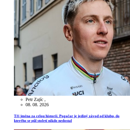
Petr Zajíc
,
08. 08. 2026
Tři jména za celou historii. Pogačar je jediný závod od klubu, do
kterého se půl století nikdo nedostal