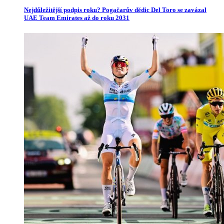
Nejdůležitější podpis roku? Pogačarův dědic Del Toro se zavázal
UAE Team Emirates až do roku 2031