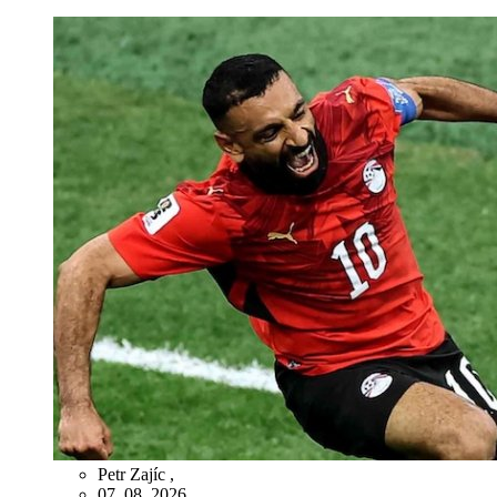
Petr Zajíc
,
07. 08. 2026