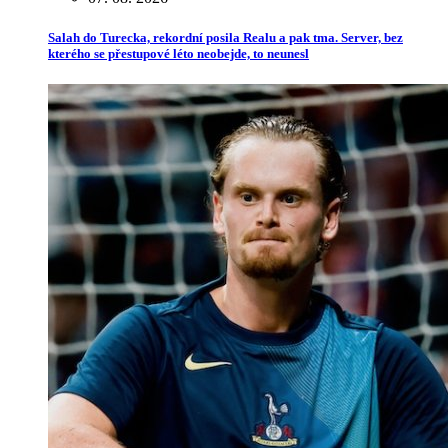
Salah do Turecka, rekordní posila Realu a pak tma. Server, bez
kterého se přestupové léto neobejde, to neunesl