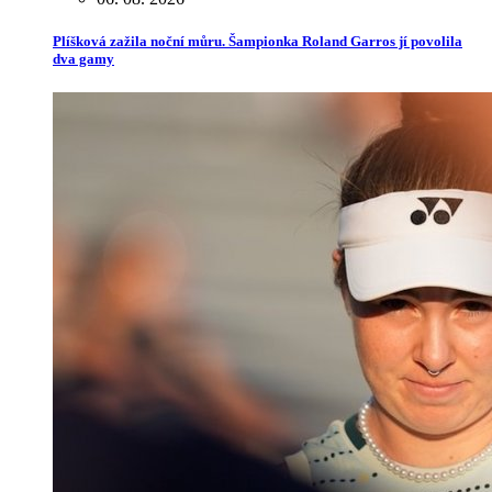
Plíšková zažila noční můru. Šampionka Roland Garros jí povolila
dva gamy