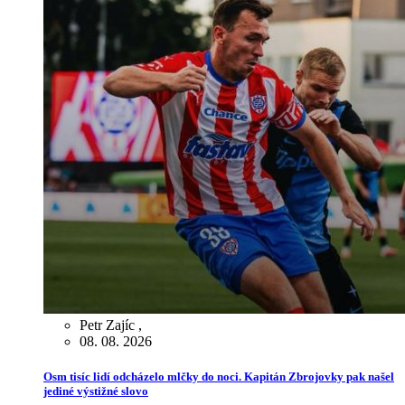
Petr Zajíc
,
08. 08. 2026
Osm tisíc lidí odcházelo mlčky do noci. Kapitán Zbrojovky pak našel
jediné výstižné slovo