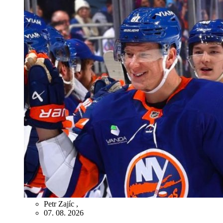
Petr Zajíc
,
07. 08. 2026