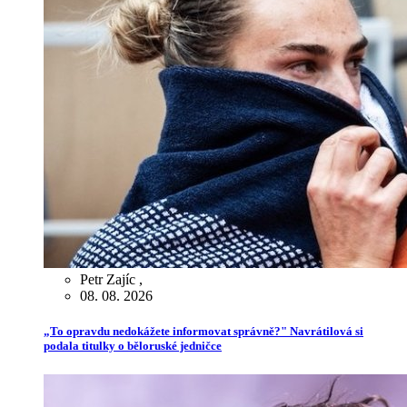
Petr Zajíc
,
08. 08. 2026
„To opravdu nedokážete informovat správně?" Navrátilová si
podala titulky o běloruské jedničce