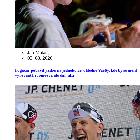
Jan Matas
,
03. 08. 2026
Pogačar pobavil jízdou na jednokolce, ohledně Vuelty, kde by se mohl
vyrovnat Froomeovi, ale dál mlží