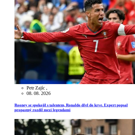
Petr Zajíc
,
08. 08. 2026
Rooney se spokojil s talentem, Ronaldo dřel do krve. Expert popsal
propastný rozdíl mezi legendami