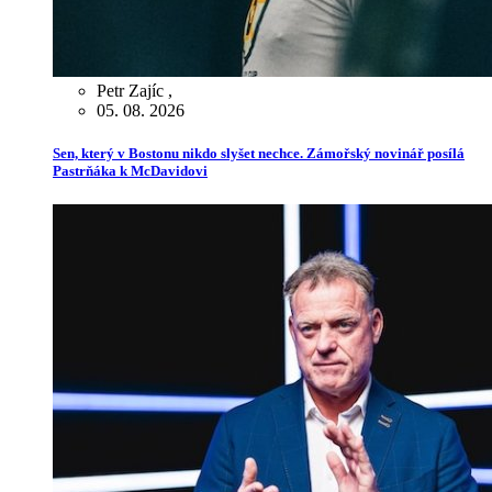
Petr Zajíc
,
05. 08. 2026
Sen, který v Bostonu nikdo slyšet nechce. Zámořský novinář posílá
Pastrňáka k McDavidovi