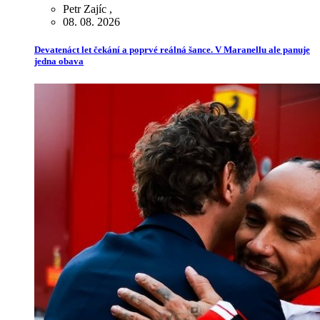
Petr Zajíc
,
08. 08. 2026
Devatenáct let čekání a poprvé reálná šance. V Maranellu ale panuje
jedna obava