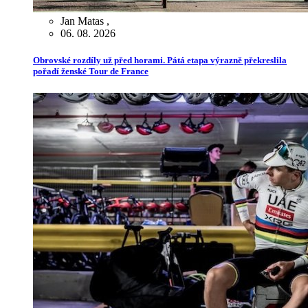
Jan Matas
,
06. 08. 2026
Obrovské rozdíly už před horami. Pátá etapa výrazně překreslila
pořadí ženské Tour de France