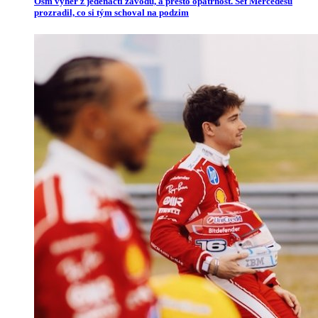
Osm výher z jedenácti závodů, a přesto opatrnost. Šéf Mercedesu
prozradil, co si tým schoval na podzim