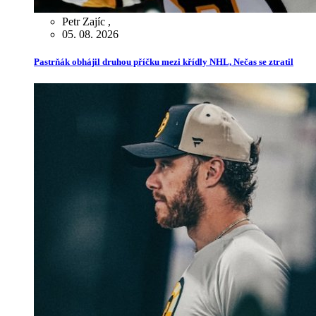
Petr Zajíc
,
05. 08. 2026
Pastrňák obhájil druhou příčku mezi křídly NHL, Nečas se ztratil