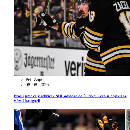
Petr Zajíc
,
08. 08. 2026
Prošli jsme celý žebříček NHL odshora dolů. První Čech se objevil až
v šesté kategorii