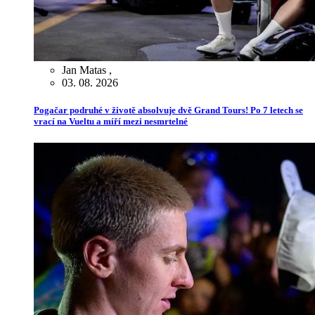
Jan Matas
,
03. 08. 2026
Pogačar podruhé v životě absolvuje dvě Grand Tours! Po 7 letech se
vrací na Vueltu a míří mezi nesmrtelné