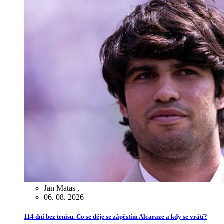
Jan Matas
,
06. 08. 2026
114 dní bez tenisu. Co se děje se zápěstím Alcaraze a kdy se vrátí?