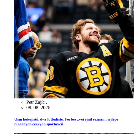
Petr Zajíc
,
08. 08. 2026
Osm hokejistů, dva fotbalisté. Forbes zveřejnil seznam nejlépe
placených českých sportovců