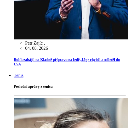
Petr Zajíc
,
04. 08. 2026
Rulík zahájil na Kladně přípravu na ledě, Jágr chyběl a odletěl do
USA
Tenis
Poslední zprávy z tenisu