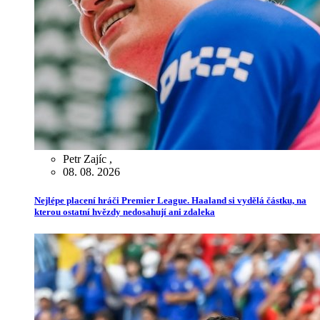
Petr Zajíc
,
08. 08. 2026
Nejlépe placení hráči Premier League. Haaland si vydělá částku, na
kterou ostatní hvězdy nedosahují ani zdaleka