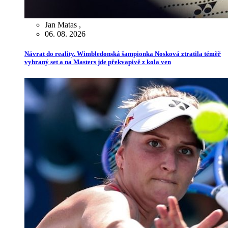
Jan Matas
,
06. 08. 2026
Návrat do reality. Wimbledonská šampionka Nosková ztratila téměř
vyhraný set a na Masters jde překvapivě z kola ven