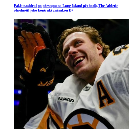
Palát nasbíral po přestupu na Long Island pět bodů, The Athletic
ohodnotil jeho kontrakt známkou D+