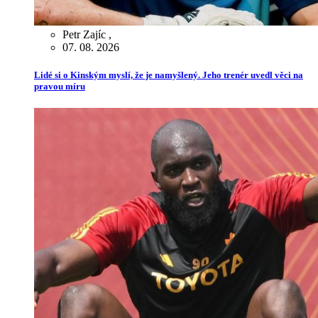
Petr Zajíc
,
07. 08. 2026
Lidé si o Kinským myslí, že je namyšlený. Jeho trenér uvedl věci na
pravou míru