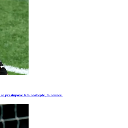
se přestupové léto neobejde, to neunesl