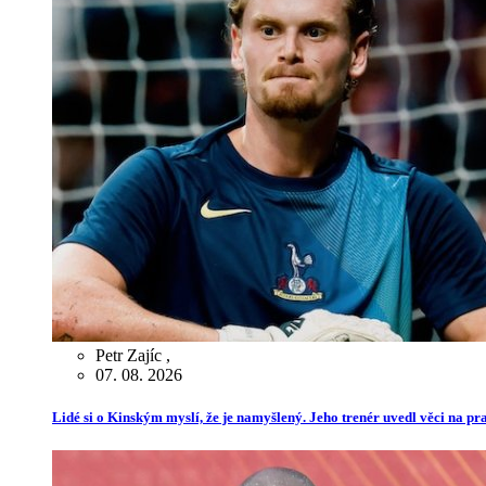
Petr Zajíc
,
07. 08. 2026
Lidé si o Kinským myslí, že je namyšlený. Jeho trenér uvedl věci na p