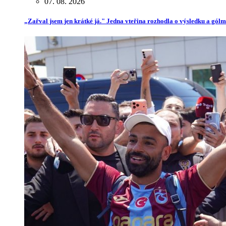
07. 08. 2026
„Zařval jsem jen krátké já." Jedna vteřina rozhodla o výsledku a gól