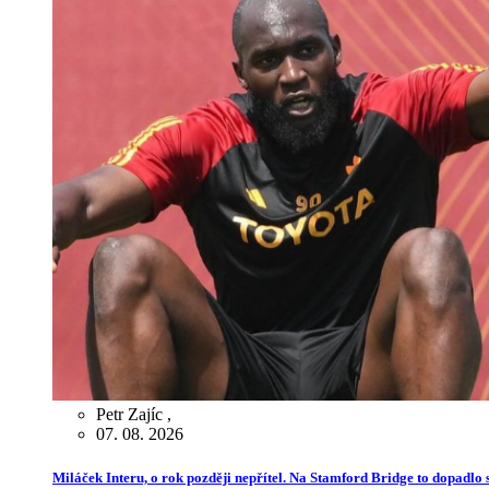
Petr Zajíc
,
07. 08. 2026
Miláček Interu, o rok později nepřítel. Na Stamford Bridge to dopadlo s