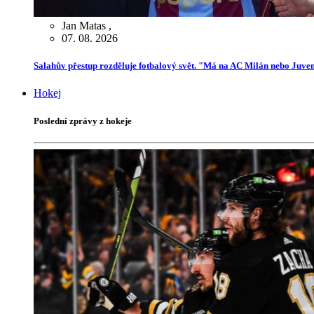
Jan Matas
,
07. 08. 2026
Salahův přestup rozděluje fotbalový svět. "Má na AC Milán nebo Juve
Hokej
Poslední zprávy z hokeje