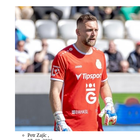
Petr Zajíc
,