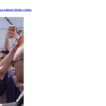
man odmítá hledat viníka