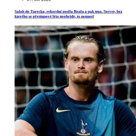
Salah do Turecka, rekordní posila Realu a pak tma. Server, bez
kterého se přestupové léto neobejde, to neunesl