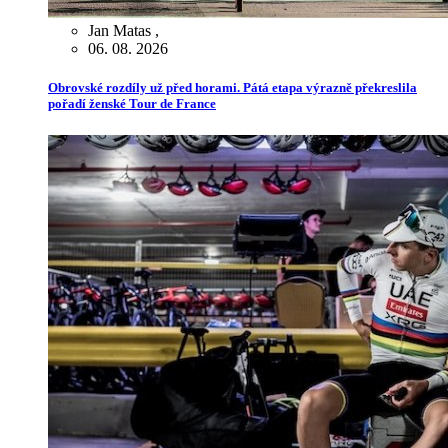
Jan Matas
,
06. 08. 2026
Obrovské rozdíly už před horami. Pátá etapa výrazně překreslila
pořadí ženské Tour de France