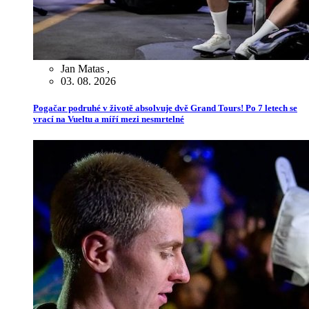
Jan Matas
,
03. 08. 2026
Pogačar podruhé v životě absolvuje dvě Grand Tours! Po 7 letech se
vrací na Vueltu a míří mezi nesmrtelné