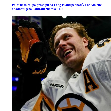
Palát nasbíral po přestupu na Long Island pět bodů, The Athletic
ohodnotil jeho kontrakt známkou D+