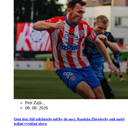
Petr Zajíc
,
08. 08. 2026
Osm tisíc lidí odcházelo mlčky do noci. Kapitán Zbrojovky pak našel
jediné výstižné slovo