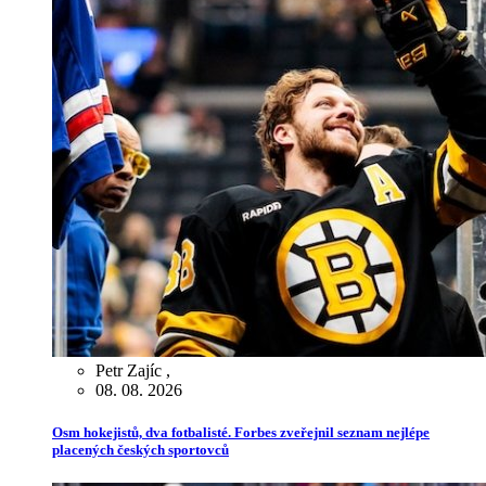
Petr Zajíc
,
08. 08. 2026
Osm hokejistů, dva fotbalisté. Forbes zveřejnil seznam nejlépe
placených českých sportovců