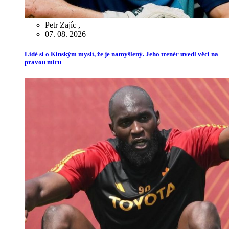
Petr Zajíc
,
07. 08. 2026
Lidé si o Kinským myslí, že je namyšlený. Jeho trenér uvedl věci na
pravou míru