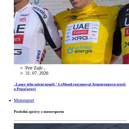
Petr Zajíc
,
31. 07. 2026
„Lance jeho talent neměl." LeMond rozcupoval Armstrongovu teorii
o Pogačarovi
Motorsport
Poslední zprávy z motorsportu