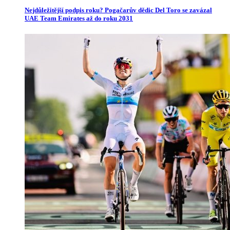
Nejdůležitější podpis roku? Pogačarův dědic Del Toro se zavázal
UAE Team Emirates až do roku 2031