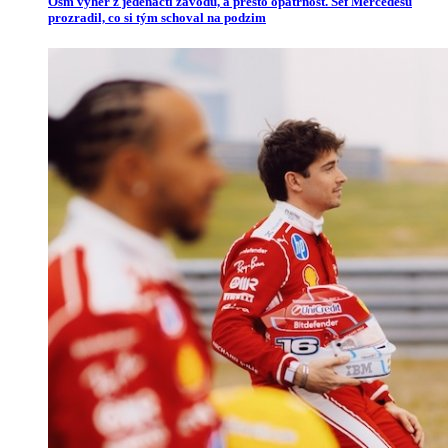
Osm výher z jedenácti závodů, a přesto opatrnost. Šéf Mercedesu
prozradil, co si tým schoval na podzim