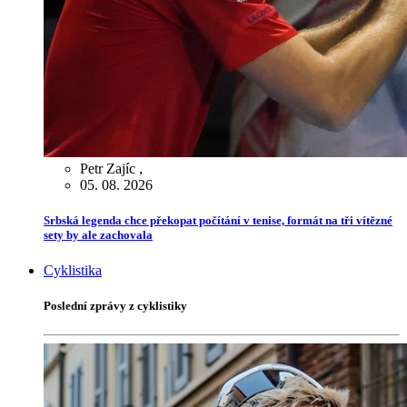
Petr Zajíc
,
05. 08. 2026
Srbská legenda chce překopat počítání v tenise, formát na tři vítězné
sety by ale zachovala
Cyklistika
Poslední zprávy z cyklistiky