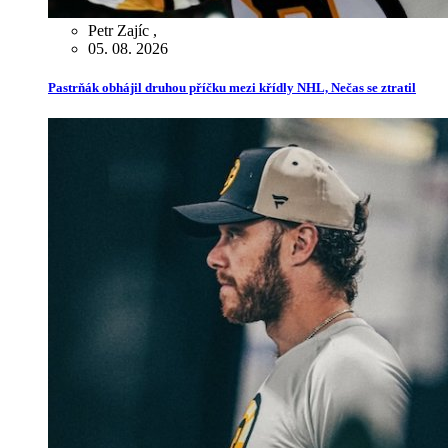
Petr Zajíc
,
05. 08. 2026
Pastrňák obhájil druhou příčku mezi křídly NHL, Nečas se ztratil