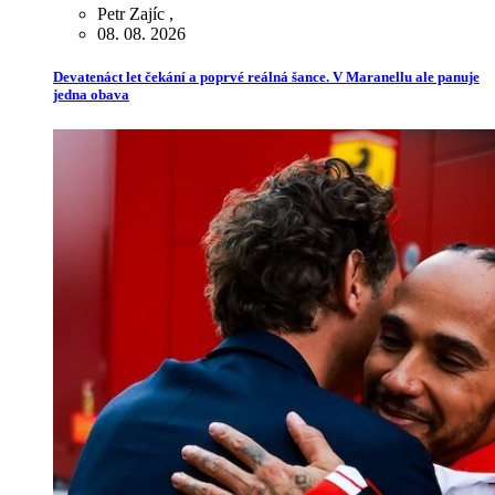
Petr Zajíc
,
08. 08. 2026
Devatenáct let čekání a poprvé reálná šance. V Maranellu ale panuje
jedna obava