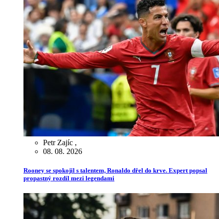
Petr Zajíc
,
08. 08. 2026
Rooney se spokojil s talentem, Ronaldo dřel do krve. Expert popsal
propastný rozdíl mezi legendami