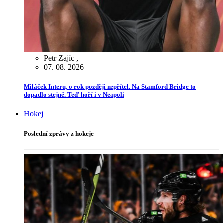
Petr Zajíc
,
07. 08. 2026
Miláček Interu, o rok později nepřítel. Na Stamford Bridge to
dopadlo stejně. Teď hoří i v Neapoli
Hokej
Poslední zprávy z hokeje