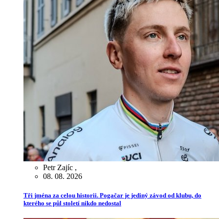
Petr Zajíc
,
08. 08. 2026
Tři jména za celou historii. Pogačar je jediný závod od klubu, do
kterého se půl století nikdo nedostal