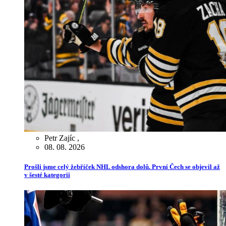
Petr Zajíc
,
08. 08. 2026
Prošli jsme celý žebříček NHL odshora dolů. První Čech se objevil až
v šesté kategorii