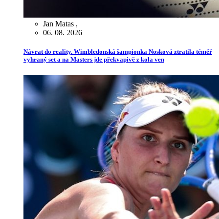
Jan Matas
,
06. 08. 2026
Návrat do reality. Wimbledonská šampionka Nosková ztratila téměř
vyhraný set a na Masters jde překvapivě z kola ven