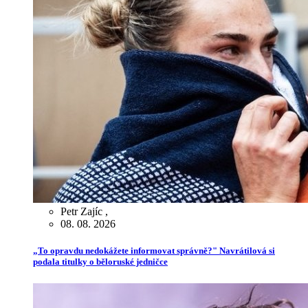
Petr Zajíc
,
08. 08. 2026
„To opravdu nedokážete informovat správně?" Navrátilová si
podala titulky o běloruské jedničce