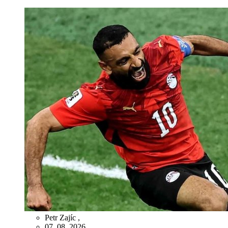
Petr Zajíc
,
07. 08. 2026