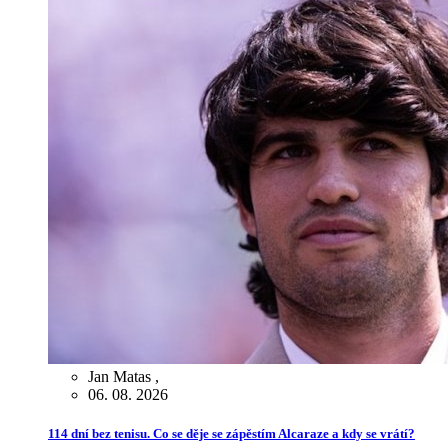
Jan Matas
,
06. 08. 2026
114 dní bez tenisu. Co se děje se zápěstím Alcaraze a kdy se vrátí?