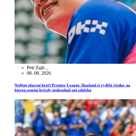
Petr Zajíc
,
08. 08. 2026
Nejlépe placení hráči Premier League. Haaland si vydělá částku, na
kterou ostatní hvězdy nedosahují ani zdaleka