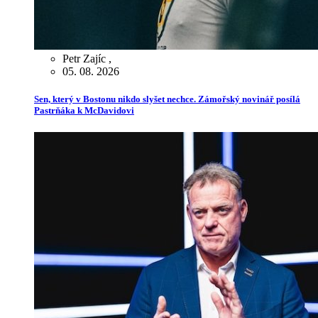
Petr Zajíc
,
05. 08. 2026
Sen, který v Bostonu nikdo slyšet nechce. Zámořský novinář posílá
Pastrňáka k McDavidovi