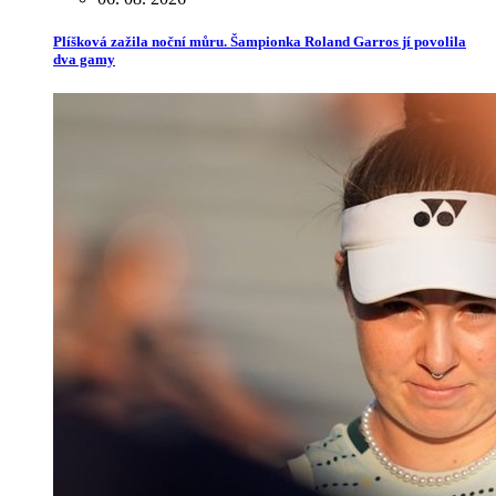
Plíšková zažila noční můru. Šampionka Roland Garros jí povolila
dva gamy