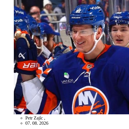
Petr Zajíc
,
07. 08. 2026