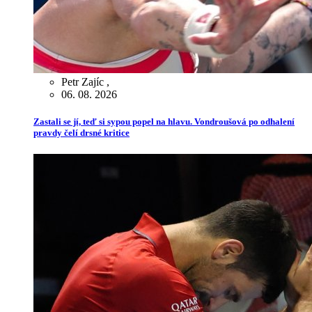
Petr Zajíc
,
06. 08. 2026
Zastali se jí, teď si sypou popel na hlavu. Vondroušová po odhalení
pravdy čelí drsné kritice