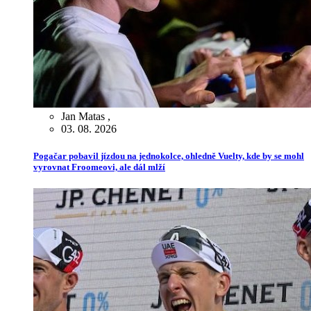
Jan Matas
,
03. 08. 2026
Pogačar pobavil jízdou na jednokolce, ohledně Vuelty, kde by se mohl
vyrovnat Froomeovi, ale dál mlží