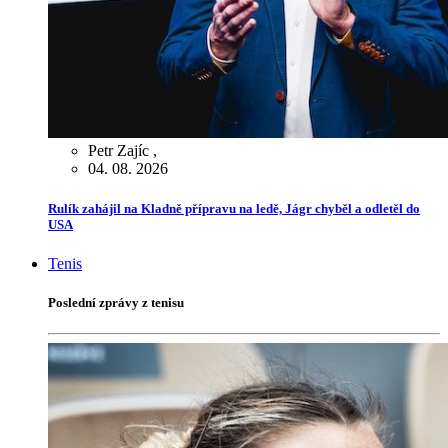
Petr Zajíc
,
04. 08. 2026
Rulík zahájil na Kladně přípravu na ledě, Jágr chyběl a odletěl do
USA
Tenis
Poslední zprávy z tenisu