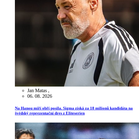
Jan Matas
,
06. 08. 2026
Na Hanou míří obří posila. Sigma získá za 18 milionů kandidáta na
švédský reprezentační dres z Eliteserien