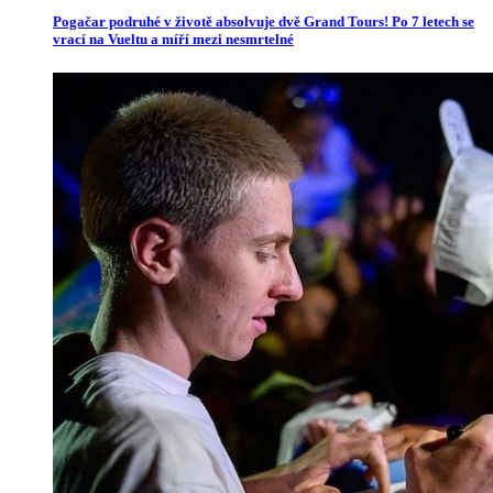
Pogačar podruhé v životě absolvuje dvě Grand Tours! Po 7 letech se
vrací na Vueltu a míří mezi nesmrtelné