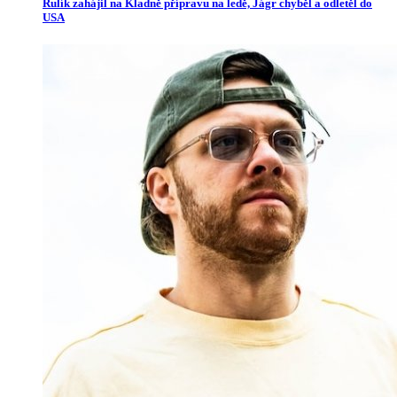
Rulík zahájil na Kladně přípravu na ledě, Jágr chyběl a odletěl do
USA