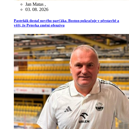
Jan Matas
,
03. 08. 2026
Pastrňák dostal nového parťáka. Boston pokračuje v přestavbě a
věří, že Peterka změní ofenzivu