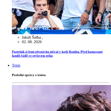
Jakub Šafka
,
02. 08. 2026
Pastrňák si letní přestávku užíval v kotli Baníku. Před kamerami
fandil řádil ve stylovém triku
Tenis
Poslední zprávy z tenisu