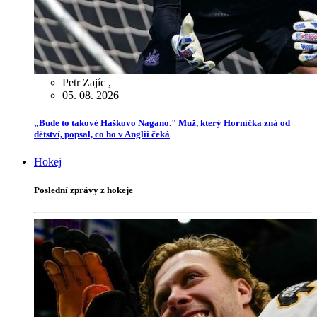
Petr Zajíc
,
05. 08. 2026
„Bude to takové Haškovo Nagano." Muž, který Horníčka zná od
dětství, popsal, co ho v Anglii čeká
Hokej
Poslední zprávy z hokeje