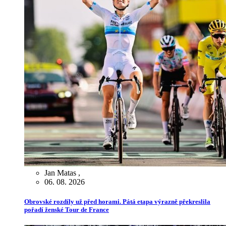
Jan Matas
,
06. 08. 2026
Obrovské rozdíly už před horami. Pátá etapa výrazně překreslila
pořadí ženské Tour de France