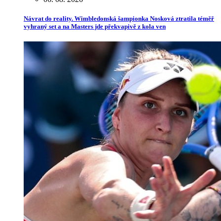
Návrat do reality. Wimbledonská šampionka Nosková ztratila téměř
vyhraný set a na Masters jde překvapivě z kola ven