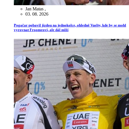
Jan Matas
,
03. 08. 2026
Pogačar pobavil jízdou na jednokolce, ohledně Vuelty, kde by se mohl
vyrovnat Froomeovi, ale dál mlží