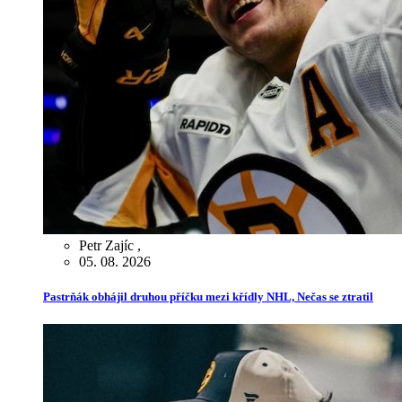
Petr Zajíc
,
05. 08. 2026
Pastrňák obhájil druhou příčku mezi křídly NHL, Nečas se ztratil