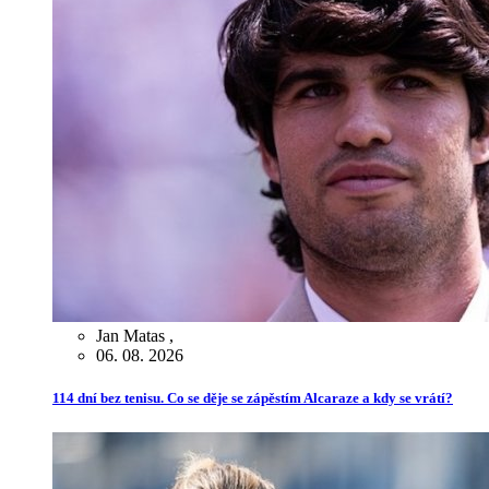
Jan Matas
,
06. 08. 2026
114 dní bez tenisu. Co se děje se zápěstím Alcaraze a kdy se vrátí?