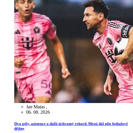
Jan Matas
,
06. 08. 2026
Dva góly, asistence a další úchvatný rekord. Messi dál píše fotbalové
dějiny