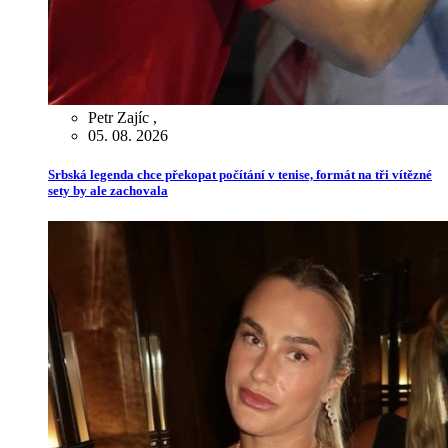
Petr Zajíc
,
05. 08. 2026
Srbská legenda chce překopat počítání v tenise, formát na tři vítězné
sety by ale zachovala