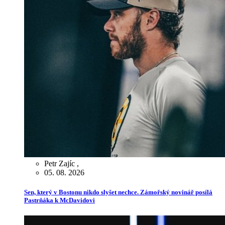
Petr Zajíc
,
05. 08. 2026
Sen, který v Bostonu nikdo slyšet nechce. Zámořský novinář posílá
Pastrňáka k McDavidovi