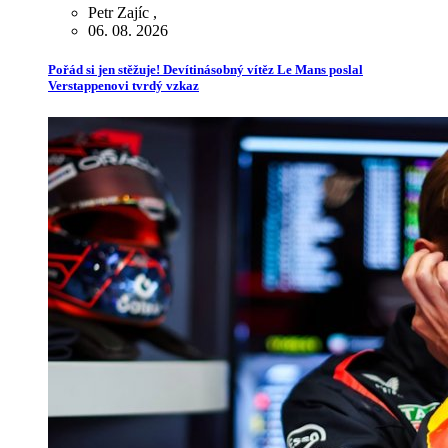
Petr Zajíc
,
06. 08. 2026
Pořád si jen stěžuje! Devítinásobný vítěz Le Mans poslal
Verstappenovi tvrdý vzkaz