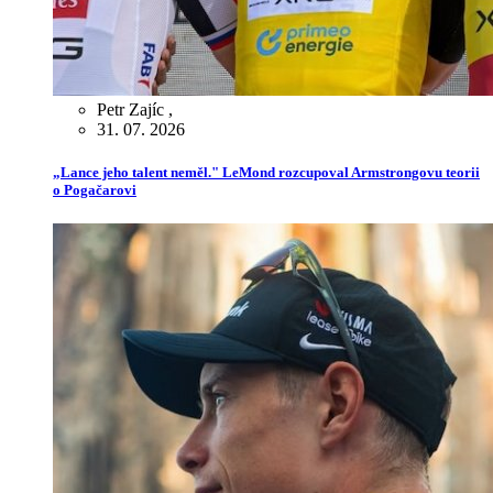
Petr Zajíc
,
31. 07. 2026
„Lance jeho talent neměl." LeMond rozcupoval Armstrongovu teorii
o Pogačarovi