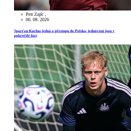
Petr Zajíc
,
06. 08. 2026
Sparťan Kuchta jedná o přestupu do Polska, jednávání jsou v
pokročilé fázi