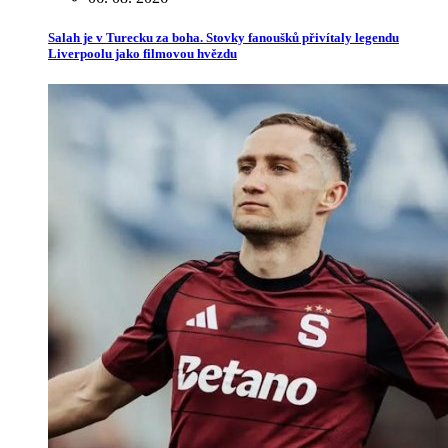
Salah je v Turecku za boha. Stovky fanoušků přivítaly legendu
Liverpoolu jako filmovou hvězdu