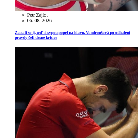
Petr Zajíc
,
06. 08. 2026
Zastali se jí, teď si sypou popel na hlavu. Vondroušová po odhalení
pravdy čelí drsné kritice