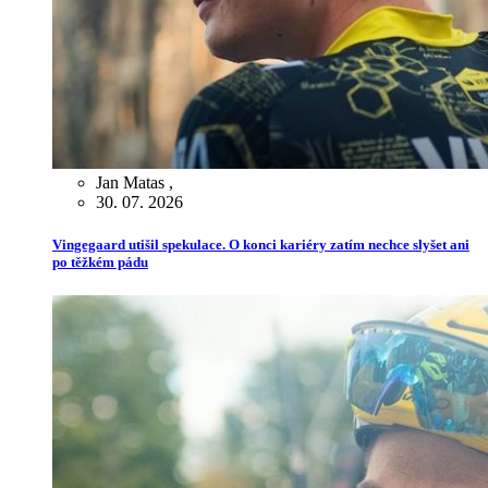
Jan Matas
,
30. 07. 2026
Vingegaard utišil spekulace. O konci kariéry zatím nechce slyšet ani
po těžkém pádu