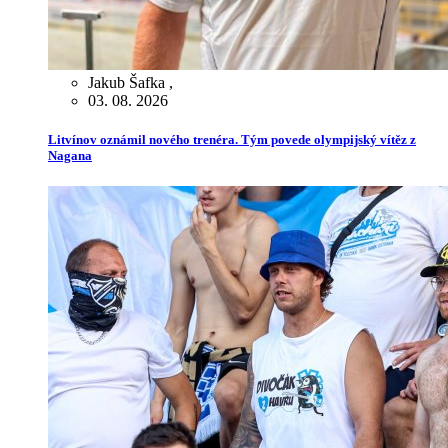
Jakub Šafka
,
03. 08. 2026
Litvínov oznámil nového trenéra. Tým povede olympijský vítěz z
Nagana