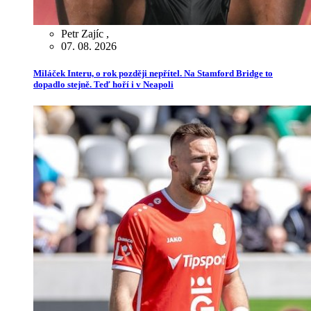
Petr Zajíc
,
07. 08. 2026
Miláček Interu, o rok později nepřítel. Na Stamford Bridge to
dopadlo stejně. Teď hoří i v Neapoli