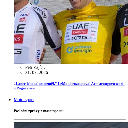
Petr Zajíc
,
31. 07. 2026
„Lance jeho talent neměl." LeMond rozcupoval Armstrongovu teorii
o Pogačarovi
Motorsport
Poslední zprávy z motorsportu