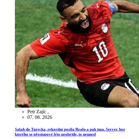
Petr Zajíc
,
07. 08. 2026
Salah do Turecka, rekordní posila Realu a pak tma. Server, bez
kterého se přestupové léto neobejde, to neunesl