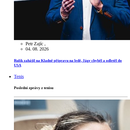
Petr Zajíc
,
04. 08. 2026
Rulík zahájil na Kladně přípravu na ledě, Jágr chyběl a odletěl do
USA
Tenis
Poslední zprávy z tenisu