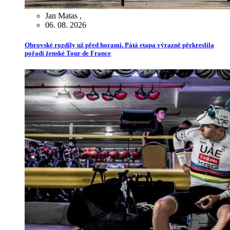
Jan Matas
,
06. 08. 2026
Obrovské rozdíly už před horami. Pátá etapa výrazně překreslila
pořadí ženské Tour de France