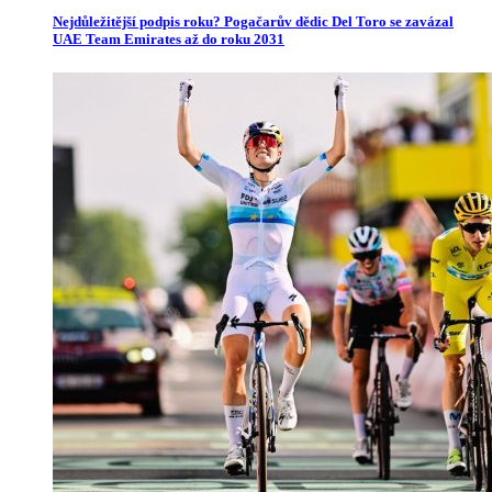
Nejdůležitější podpis roku? Pogačarův dědic Del Toro se zavázal
UAE Team Emirates až do roku 2031