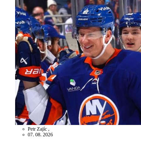
Petr Zajíc
,
07. 08. 2026