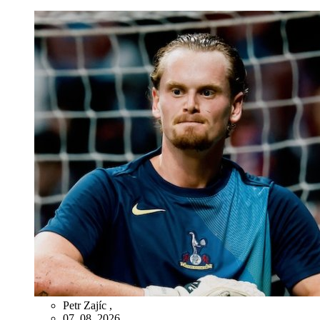
Petr Zajíc
,
07. 08. 2026