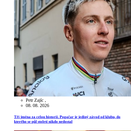
Petr Zajíc
,
08. 08. 2026
Tři jména za celou historii. Pogačar je jediný závod od klubu, do
kterého se půl století nikdo nedostal