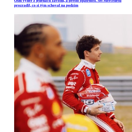
Osm výher z jedenácti závodů, a přesto opatrnost. Šéf Mercedesu
prozradil, co si tým schoval na podzim