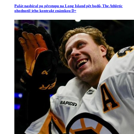
Palát nasbíral po přestupu na Long Island pět bodů, The Athletic
ohodnotil jeho kontrakt známkou D+