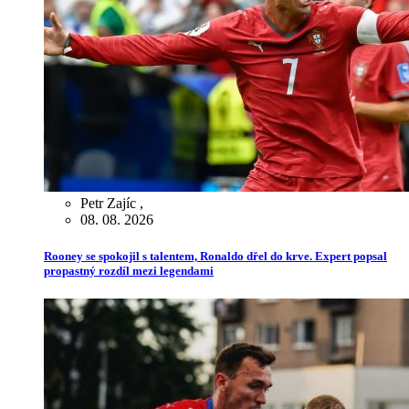
Petr Zajíc
,
08. 08. 2026
Rooney se spokojil s talentem, Ronaldo dřel do krve. Expert popsal
propastný rozdíl mezi legendami