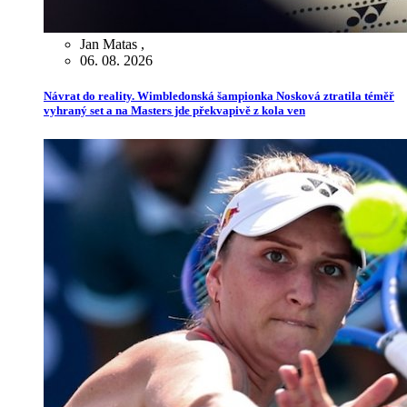
Jan Matas
,
06. 08. 2026
Návrat do reality. Wimbledonská šampionka Nosková ztratila téměř
vyhraný set a na Masters jde překvapivě z kola ven