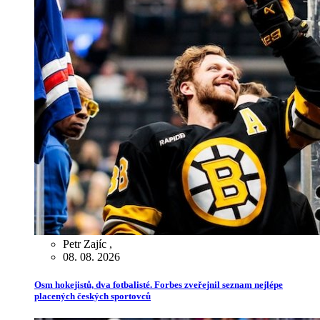
Petr Zajíc
,
08. 08. 2026
Osm hokejistů, dva fotbalisté. Forbes zveřejnil seznam nejlépe
placených českých sportovců