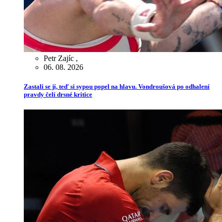
Petr Zajíc
,
06. 08. 2026
Zastali se jí, teď si sypou popel na hlavu. Vondroušová po odhalení
pravdy čelí drsné kritice