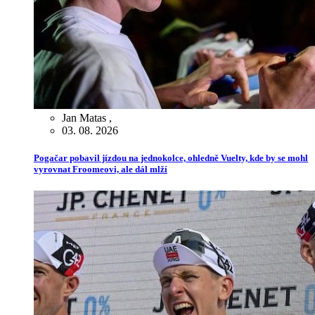
Jan Matas
,
03. 08. 2026
Pogačar pobavil jízdou na jednokolce, ohledně Vuelty, kde by se mohl
vyrovnat Froomeovi, ale dál mlží