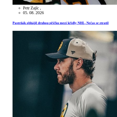
Petr Zajíc
,
05. 08. 2026
Pastrňák obhájil druhou příčku mezi křídly NHL, Nečas se ztratil