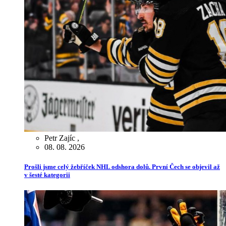
Petr Zajíc
,
08. 08. 2026
Prošli jsme celý žebříček NHL odshora dolů. První Čech se objevil až
v šesté kategorii