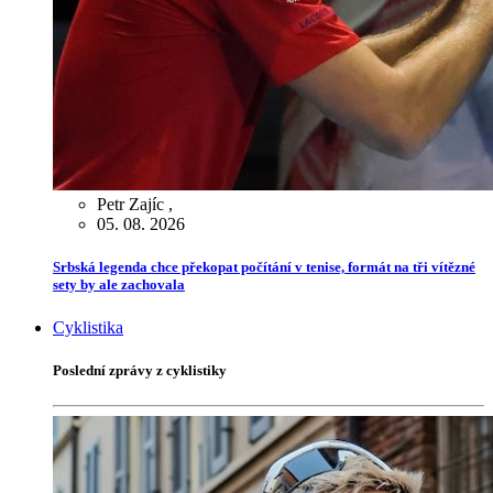
Petr Zajíc
,
05. 08. 2026
Srbská legenda chce překopat počítání v tenise, formát na tři vítězné
sety by ale zachovala
Cyklistika
Poslední zprávy z cyklistiky