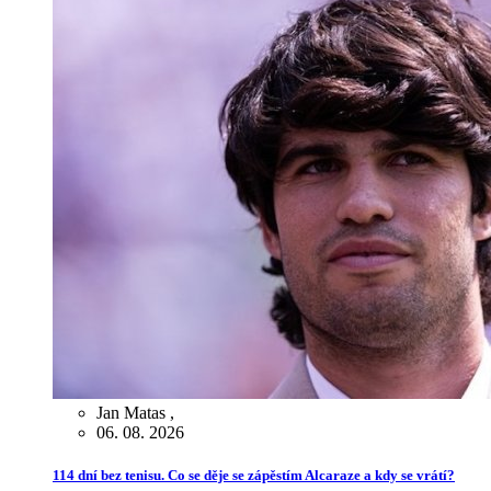
Jan Matas
,
06. 08. 2026
114 dní bez tenisu. Co se děje se zápěstím Alcaraze a kdy se vrátí?