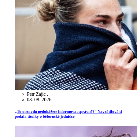
Petr Zajíc
,
08. 08. 2026
„To opravdu nedokážete informovat správně?" Navrátilová si
podala titulky o běloruské jedničce