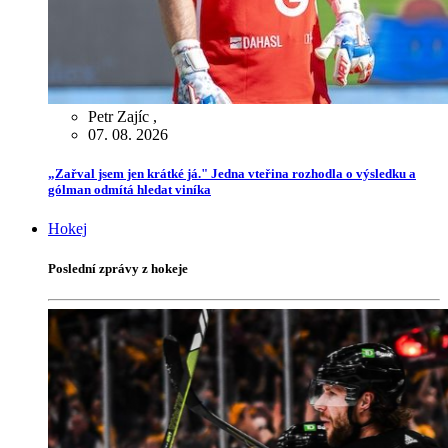
Petr Zajíc
,
07. 08. 2026
„Zařval jsem jen krátké já." Jedna vteřina rozhodla o výsledku a
gólman odmítá hledat viníka
Hokej
Poslední zprávy z hokeje