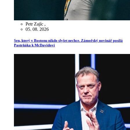
Petr Zajíc
,
05. 08. 2026
Sen, který v Bostonu nikdo slyšet nechce. Zámořský novinář posílá
Pastrňáka k McDavidovi