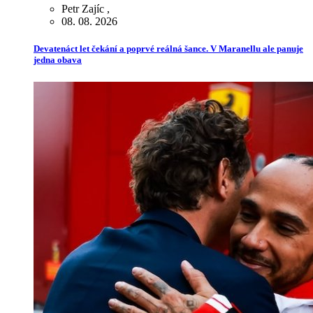
Petr Zajíc
,
08. 08. 2026
Devatenáct let čekání a poprvé reálná šance. V Maranellu ale panuje
jedna obava