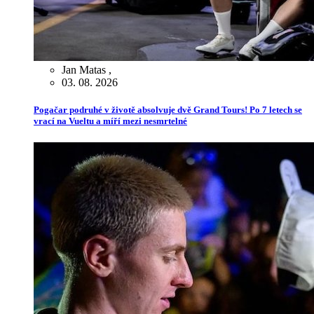
Jan Matas
,
03. 08. 2026
Pogačar podruhé v životě absolvuje dvě Grand Tours! Po 7 letech se
vrací na Vueltu a míří mezi nesmrtelné