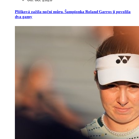
Plíšková zažila noční můru. Šampionka Roland Garros jí povolila
dva gamy